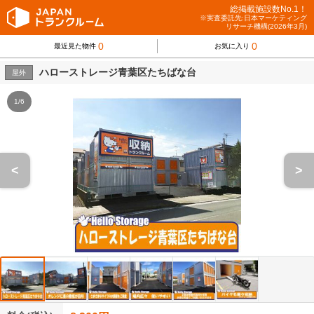
総掲載施設数No.1！
※実査委託先:日本マーケティング
リサーチ機構(2026年3月)
0
0
最近見た物件
お気に入り
ハローストレージ青葉区たちばな台
屋外
1/6
<
>