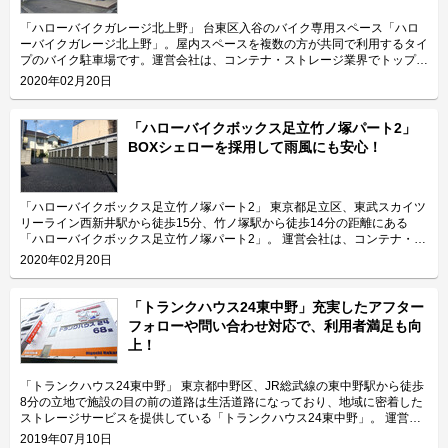
「ハローバイクガレージ北上野」 台東区入谷のバイク専用スペース「ハロ
ーバイクガレージ北上野」。屋内スペースを複数の方が共同で利用するタイ
プのバイク駐車場です。運営会社は、コンテナ・ストレージ業界でトップレ
ベルのシェアを誇り、東証マザーズにも上場しているエリアリンク株式会
2020年02月20日
社。 今回は、エリアリンク株式会社が運営している「ハローバイクガレー
ジ北上野」の特長や利用用途などをご紹介致します。 「ハローバイクガレ
ージ北上野」の特長を教えてください。 東京メトロ日比谷線の入谷駅から
「ハローバイクボックス足立竹ノ塚パート2」
徒歩4分、JR山手線の鶯谷駅から徒歩10分の場所に位置する「ハローバイク
BOXシェローを採用して雨風にも安心！
ガレージ北上野」。駅近なバイク駐車スペースであり、24時間365日ご利用
頂けます。広さ2.25帖・幅130cm・奥行き270cmのスペースをご用意して
おり、大型バイクの駐車にも対応可能です。また、屋内型トランクルーム
「ハローストレージ北上野」と隣接していてパーツやメンテナンス用品の収
「ハローバイクボックス足立竹ノ塚パート2」 東京都足立区、東武スカイツ
納にご利用頂けます。ツーリングにお出掛する際にも大変便利です。 主に
リーライン西新井駅から徒歩15分、竹ノ塚駅から徒歩14分の距離にある
どんな方がご利用されているのでしょうか？ 主に入谷駅周辺エリアを中心
「ハローバイクボックス足立竹ノ塚パート2」。 運営会社は、コンテナ・ス
とした近隣エリアの方々にご利用頂いています。「ハローバイクガレージ北
トレージ業界でトップレベルのシェアを誇り、東証マザーズにも上場してい
2020年02月20日
上野」は鶯谷や上野、稲荷町、田原町などからもアクセス良好なバイク専用
るエリアリンク株式会社です。 今回は、エリアリンク株式会社が運営して
施設なので、近隣エリアのライダーから人気があります。大きめの駐車スペ
いる「ハローバイクボックス足立竹ノ塚パート2」の特長や利用用途などを
ースのため、アメリカンクルーザー、レーサー・スポーツタイプ、ビッグス
ご紹介致します。 「ハローバイクボックス足立竹ノ塚パート2」の特長を教
「トランクハウス24東中野」充実したアフター
クーターなど、高級車や大型車の保管にもご利用頂いております。 セキュ
えてください。 ボックスタイプの「ハローバイクボックス足立竹ノ塚パー
フォローや問い合わせ対応で、利用者満足も向
リティや安全面について教えてください。 「ハローバイクガレージ北上
ト2」は、国道4号線から車でアクセスしやすい立地にある施設です。 広さ2
上！
野」は屋内タイプで雨風を防ぐことができ、また、電動シャッターや防犯カ
帖・幅110cm・奥行き252cm・高さ197cmのバイクボックスが17室ご用意
メラなどを設置しているためセキュリテイ面もしっかりしているので、盗難
しており、24時間365日自由にご利用頂けます。 エリアリンク株式会社の
やイタズラから愛車を守りたい、大切なバイクを雨風で汚したくない方にお
「ハローバイクボックス」は全国のライダー様から愛されているBOXシェ
「トランクハウス24東中野」 東京都中野区、JR総武線の東中野駅から徒歩
すすめです。 費用や契約について教えてください。 月額17,400円（税込）
ローを採用した施設のため、風雨による汚れや浸食に強いのが特長です。幅
8分の立地で施設の目の前の道路は生活道路になっており、地域に密着した
の価格でバイク1台を駐車できます。施設の詳細な仕様については事前内覧
広いラダーレールが付いており、バイクの乗り入れが簡単です。また、ボッ
ストレージサービスを提供している「トランクハウス24東中野」。 運営会
をおすすめ致します。ご契約の前に駐車スペースや立地など確認頂けます。
クス内には棚を設置しておりますので、ヘルメットなどの小物を置くことも
社はエリアリンク株式会社。コンテナ・ストレージ業界でトップシェアを誇
2019年07月10日
契約時はバイクのメーカー・車種・ナンバーを確認していますが、これから
可能です。パーツやメンテナンス用品も収納できるのでとても便利です。