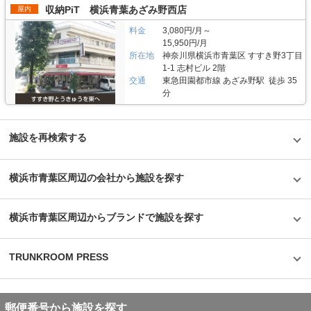
ださい。 簡単手続き。スマートキーを採用したことで、その場で専用アプ
収納PiT 横浜青葉あざみ野西店
屋内
リを使って施設のエントランスキーを解錠でき、スタッフの立会いがなくて
もスムーズに内覧できます。また、Webやスマホのみでも契約申し込みが
料金
3,080円/月～
できるので、最短即日利用も可能です。不明点があれば、お気軽にお問い合
15,950円/月
わせください。 編集後記 誰もが知っているキャラクター「キティちゃん」
所在地
神奈川県横浜市青葉区 すすき野3丁目
がビル正面に大きく貼られているトランクハウス24。インパクトがありな
がらも、街の景色に馴染んでいる親しみやすい印象を受けた。2018年から
1-1 志村ビル 2階
開始した新しいトランクルームのサービスだが、そのはじめたきっかけをお
交通
東急田園都市線 あざみ野駅 徒歩 35
聞きすると、よりお客様に寄り添ったトランクルームを提供したかったから
分
という声が返ってきた。もともと同社は屋外のコンテナ型トランクルームで
国内トップシェアを誇る企業だが、郊外にあることも多く、車を利用して自
ら伺う必要があった。その点、屋内型のトランクルームは住宅エリアにて使
いたいときに使える場所にあるという利点があり、女性が使いずらいという
施設を再検索する
イメージも安心のセキュリティやクリーンで清潔な部屋といった機能面でも
カバーしている。一度使ってみるとその便利さが気に入り、長く継続して使
うお客様が多いというのも納得できる取材だった。
横浜市青葉区周辺の会社から施設を探す
©1976,2019SANRIOCO.,LTD.APPROVALNO.G601228
横浜市青葉区周辺からブランドで施設を探す
TRUNKROOM PRESS
郵便番号から施設を探す