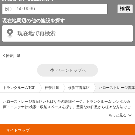
現在地周辺の他の施設を探す
現在地で再検索
神奈川県
ページトップへ
トランクルームTOP
神奈川県
横浜市青葉区
ハローストレージ青葉
ハローストレージ青葉区たちばな台の詳細ページ。トランクルーム[レンタル倉
庫・コンテナ]の検索・収納スペースを探す。豊富な物件数から様々な方法でご
希望の収納スペースを簡単に探せるトランクルーム情報サイトです。ハロース
トレージ青葉区たちばな台の住所・最寄りの駅、物件タイプのご紹介や料金
表、お得なキャンペーン情報もあります。気になる物件タイプを見つけたら、
メールか電話でお問合せが可能です（無料）。
サイトマップ