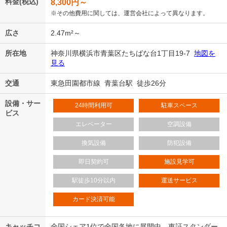
料金(税込)
8,300
円～
※その他費用に関しては、運営会社によって異なります。
広さ
2.47m²～
所在地
神奈川県横浜市青葉区たちばな台1丁目19-7
地図を
見る
交通
東急田園都市線 青葉台駅 徒歩26分
設備・サー
24時間利用可
駐車スペース
ビス
エレベーター
空調設備
換気設備
防犯設備
即日契約可
施設見学可
駅徒歩10分以内
運送サービス
カード決済可能
キャッチコ
全国シェア1位で全国各地に展開中。東証スタンダー