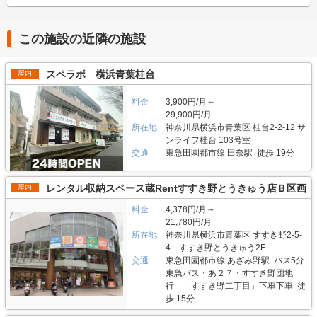
り、東証マザーズにも上場している会社です。全国に展開しているレンタル
バイクを購入する方はお問い合わせの際にお知らせください。時期によって
主にどんな方がご利用されているのでしょうか？ 東武伊勢崎線やつくばエ
収納用スペース「ハローストレージ」は、屋外型と屋内型合わせて約6万人
は使用料や事務手数料がお得になるキャンペーンも実施していますので、
クスプレス線が通る足立区内にお住いのライダーの方を中心にご利用頂いて
に利用されています。 今回は、エリアリンク株式会社が運営している「ト
LIFULLトランクルームのメール又は電話にてお問い合わせください。 編集
おります。主にアメリカンクルーザーやビッグスクーター、レーサー・スポ
ランクハウス24東中野」の特徴や利用用途の傾向、会社の想いなどをご紹
この施設の近隣の施設
後記 「ハローバイクガレージ北上野」は駅から近くて万全なセキュリティ
ーツタイプなど高級車又は大型車の保管が多くみられます。 セキュリティ
介します。 トランクハウス24東中野の特徴を教えてください。 2018年12
のある施設のため、人気がある。満車になることも多いため、気になった方
や安全面について教えてください。 「ハローバイクボックス足立竹ノ塚パ
月にオープンした「トランクハウス24東中野」。1階〜4階まで1軒まるごと
はお早めにお問い合わせした方が良さそうだ。 運営会社は東証マザーズ上
ート2」はBOXシェローを採用した施設のため屋外タイプのバイクパーキン
トランクルームで、部屋の大きさは0.9帖のコンパクトサイズから9.8帖の大
スペラボ 横浜青葉桂台
屋内
場企業でもあるエリアリンク株式会社。2016年頃、西東京エリアで試験的
グと違って雨風を防ぐことができ、盗難のリスクも抑えることができます。
きいサイズまで展開しています。24時間365日利用でき、セキュリティも空
にはじめた駐車場タイプのバイクパーキングは当初ここまでの拡大を予想し
各バイクボックスにバイクを収納するタイプなので、他の方のバイクを気に
調も最新設備を整えているため、衣類・本・季節物などの荷物から大型家具
ていなかったとのことだが、順調に拡大を続け、現在、都内を中心に1,000
する必要がありません。セキュリティ面としてバイクボックスの扉に南京錠
料金
3,900円/月～
や機材・備品など法人利用まで幅広い用途にご利用いただけます。 主にど
台分ほどスペースを管理している（2020年1月現在）。その運営ノウハウが
をつけており、安心してバイクを保管できる収納スペースです。また、施設
んな方がご利用されているのでしょうか？ お客様は店舗から1.5キロ圏内に
29,900円/月
ある「ハローバイクガレージ北上野」は、誰もが安心して利用できる施設な
内には外灯照明も完備していますので、夜間でもバイクを出し入れしやすい
お住いの方がほとんどです。他社であれば3キロ圏内程か車で移動する場所
所在地
神奈川県横浜市青葉区 桂台2-2-12 サ
ので、愛車を守りたい近隣エリアの方は要チェックなスポットではないかと
環境です。 費用や契約について教えてください。 月額11,300円（税込）の
にあることが多いのですが、「トランクハウス24」は住宅街の生活道路に
ンライフ桂台 103号室
思った。
価格でバイクボックスをご利用頂けます。「ハローバイクボックス足立竹ノ
面しているため地域に密着した運営ができています（ご自宅から車で荷物を
交通
東急田園都市線 田奈駅 徒歩 19分
塚パート2」は施設見学が可能なので、バイクボックスの大きさや立地が気
運送するサービスも利用可能）。また、利用用途で多いのはファミリー層の
になる方は見学を申し込みください。契約時はバイクのナンバーを確認して
他、都心の店舗は一人暮らしの若い方や女性、法人企業にも利用いただいて
います。これからバイクを購入する方はお問い合わせの際にお知らせくださ
います。任意に調査したユーザーインタビューでは「一度使うと便利さが分
レンタル収納スペース蔵Rentすすき野とうきゅう店Ｂ区画
屋内
い。時期によっては月額使用料や事務手数料がお得になるキャンペーンも実
かった」という声も多く、衣類や本などの趣味や生活用品を自宅以外の押入
施していますので、LIFULLトランクルームの施設詳細ページをご覧くださ
れに入れておく感覚で中長期的に利用されている傾向があります。 セキュ
料金
4,378円/月～
い。 編集後記 現在、都内を中心に約1,000台（2020年1月現在）のバイク専
リティや安全面について教えてください。 トランクハウス24で細心の注意
21,780円/月
用スペースを管理しているエリアリンク株式会社。2016年頃、西東京エリ
を払っているのが空気の流れ。外が寒いから中は暖かくではなく、結露やカ
所在地
神奈川県横浜市青葉区 すすき野2-5-
アで試験的にはじめた駐車場タイプのバイクパーキングは当初ここまでの拡
ビができないように温度調整が必要で、その鍵を握るのが、各階に数点設置
4 すすき野とうきゅう2F
大を予想していなかったとのことだが、順調に拡大を続けているという。人
しているサーキュレーター。風を送り込み部屋の空気を循環させることで荷
気施設の一つである足立区の「ハローバイクボックス足立竹ノ塚パート2」
交通
東急田園都市線 あざみ野駅 バス5分
物を保管するのに最適な環境を1年中作り出しています。また、トランクハ
は、風雨による汚れや浸食防止に強いBOXシェローを採用しており、東証
ウス24東中野店では、スマートキーや専用アプリによる鍵の解錠施錠にも
東急バス・あ２７・すすき野団地
マザーズ上場企業が運営しているバイク専用のスペースなので、安心して利
対応。警備会社と契約をしているため、万が一のことがあっても対応できる
行 「すすき野二丁目」下車下車 徒
用できると思った。
ことはもちろん、小さなトラブルでも問い合わせれば、自社の物件管理部隊
歩 15分
がすぐに駆けつける体制も整備しています。 費用や契約について教えてく