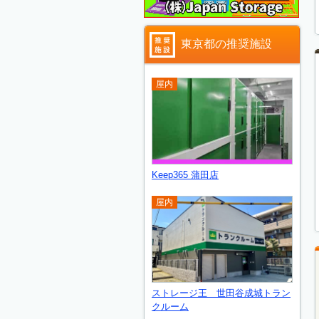
東京都の推奨施設
屋内
Keep365 蒲田店
屋内
ストレージ王 世田谷成城トラン
クルーム