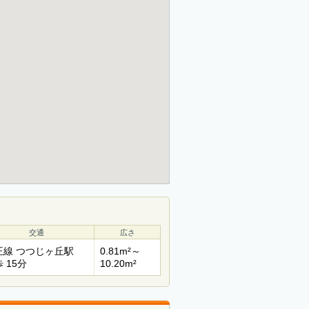
交通
広さ
王線 つつじヶ丘駅
0.81m²～
 15分
10.20m²