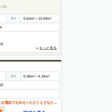
ジ王)
0.64m²～10.69m²
広さ
４
0分
もっと見る
0.38m²～4.34m²
広さ
2F
くとどなたでも値引き可能。 お気軽にご相談ください。