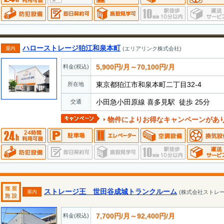
ハローストレージ狛江和泉本町
屋内
(エリアリンク株式会社)
5,900円/月～70,100円/月
料金(税込)
東京都狛江市和泉本町二丁目32-4
所在地
小田急小田原線 喜多見駅 徒歩 25分
交通
物件によりお得なキャンペーンがあ
ストレージ王 世田谷成城トランクルーム
屋内
(株式会社ストレー
7,700円/月～92,400円/月
料金(税込)