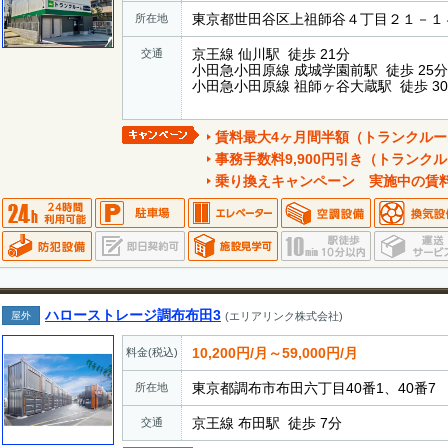
東京都世田谷区上祖師谷４丁目２１－１
所在地
京王線 仙川駅 徒歩 21分
交通
小田急小田原線 成城学園前駅 徒歩 25分
小田急小田原線 祖師ヶ谷大蔵駅 徒歩 3
賃料最大4ヶ月間半額（トランクルーム対象/新
事務手数料9,900円引き（トランクルーム対象/
乗り換えキャンペーン 実施中の賃料割引キャンペーンを1ヶ
ハローストレージ調布布田3
屋外
(エリアリンク株式会社)
10,200円/月～59,000円/月
料金(税込)
東京都調布市布田六丁目40番1、40番7
所在地
京王線 布田駅 徒歩 7分
交通