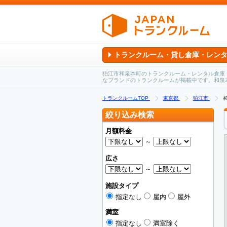
トランクルーム・貸し倉庫・レン
狛江市和泉本町のトランクルーム・レンタル倉庫
なブランドのトランクルームが掲載中です。和泉
トランクルームTOP
東京都
狛江市
絞り込み検索
月額料金
～
広さ
～
施設タイプ
指定なし
屋内
屋外
満室
指定なし
満室除く