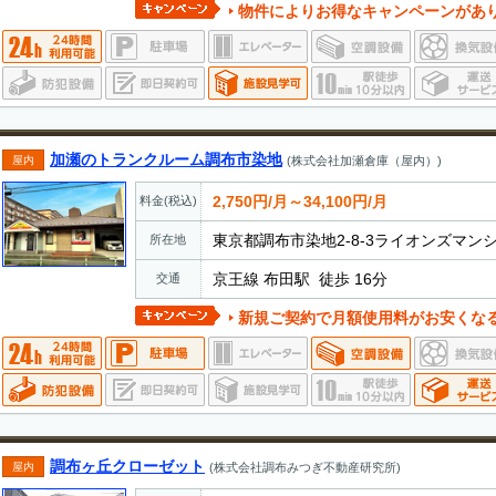
物件によりお得なキャンペーンがあ
加瀬のトランクルーム調布市染地
屋内
(株式会社加瀬倉庫（屋内）)
2,750円/月～34,100円/月
料金(税込)
東京都調布市染地2-8-3ライオンズマン
所在地
京王線 布田駅 徒歩 16分
交通
新規ご契約で月額使用料がお安くなるキャンペーンを実施して
調布ヶ丘クローゼット
屋内
(株式会社調布みつぎ不動産研究所)