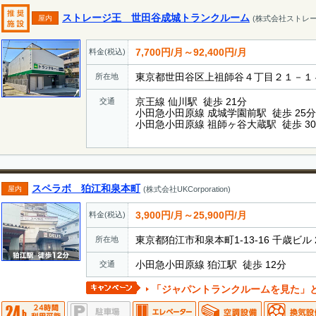
ストレージ王 世田谷成城トランクルーム
屋内
(株式会社ストレー
7,700円/月～92,400円/月
料金(税込)
東京都世田谷区上祖師谷４丁目２１－１
所在地
京王線 仙川駅 徒歩 21分
交通
小田急小田原線 成城学園前駅 徒歩 25分
小田急小田原線 祖師ヶ谷大蔵駅 徒歩 3
スペラボ 狛江和泉本町
屋内
(株式会社UKCorporation)
3,900円/月～25,900円/月
料金(税込)
東京都狛江市和泉本町1-13-16 千歳ビル 
所在地
小田急小田原線 狛江駅 徒歩 12分
交通
「ジャパントランクルームを見た」とお電話でお伝えいただ