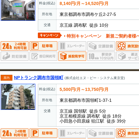
8,140円/月～14,520円/月
料金(税込)
東京都調布市調布ケ丘2-27-5
所在地
京王線 調布駅 徒歩 10分
交通
特別キャンペーン 新規ご契約者様へ3ヶ
NPトランク調布市国領町
屋内
(株式会社エヌ・ピー・システム東京堂)
5,500円/月～13,750円/月
料金(税込)
東京都調布市国領町1-37-1
所在地
京王線 国領駅 徒歩 5分
交通
京王相模原線 調布駅 徒歩 18分
小田急小田原線 狛江駅 徒歩 39分