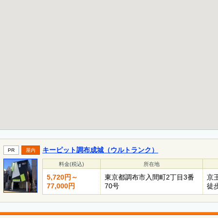
キーピット調布成城（ウルトランク）
PR
屋内
料金(税込)
所在地
5,720円～
東京都調布市入間町2丁目3番
京
77,000円
70号
徒歩