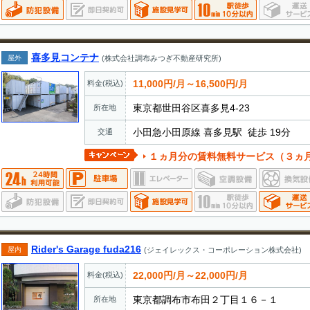
喜多見コンテナ
屋外
(株式会社調布みつぎ不動産研究所)
11,000円/月～16,500円/月
料金(税込)
東京都世田谷区喜多見4-23
所在地
小田急小田原線 喜多見駅 徒歩 19分
交通
１ヵ月分の賃料無料サービス（３ヵ月以上
Rider's Garage fuda216
屋内
(ジェイレックス・コーポレーション株式会社)
22,000円/月～22,000円/月
料金(税込)
東京都調布市布田２丁目１６－１
所在地