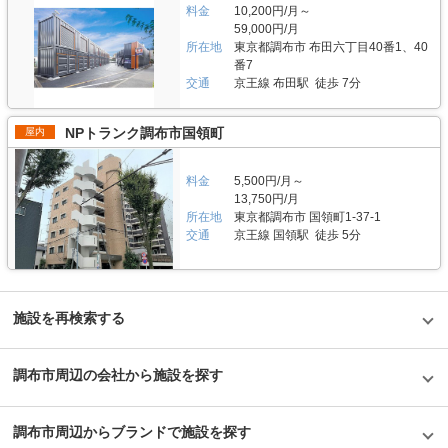
料金
10,200円/月～
59,000円/月
所在地
東京都調布市 布田六丁目40番1、40
番7
交通
京王線 布田駅 徒歩 7分
NPトランク調布市国領町
屋内
料金
5,500円/月～
13,750円/月
所在地
東京都調布市 国領町1-37-1
交通
京王線 国領駅 徒歩 5分
施設を再検索する
調布市周辺の会社から施設を探す
調布市周辺からブランドで施設を探す