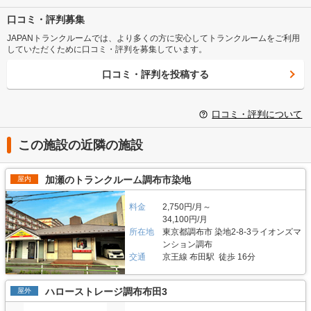
口コミ・評判募集
JAPANトランクルームでは、より多くの方に安心してトランクルームをご利用
していただくために口コミ・評判を募集しています。
口コミ・評判を投稿する
口コミ・評判について
この施設の近隣の施設
加瀬のトランクルーム調布市染地
屋内
料金
2,750円/月～
34,100円/月
所在地
東京都調布市 染地2-8-3ライオンズマ
ンション調布
交通
京王線 布田駅 徒歩 16分
ハローストレージ調布布田3
屋外