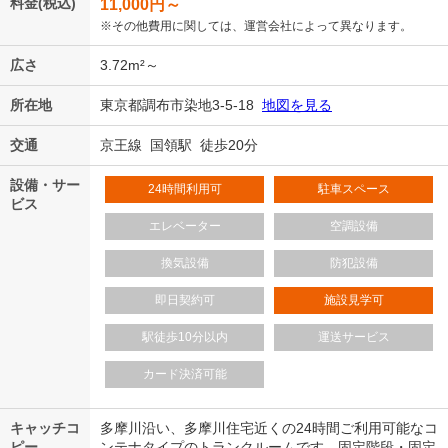
料金(税込)
11,000
円～
※その他費用に関しては、運営会社によって異なります。
広さ
3.72m²～
所在地
東京都調布市染地3-5-18
地図を見る
交通
京王線 国領駅 徒歩20分
設備・サー
24時間利用可
駐車スペース
ビス
エレベーター
空調設備
換気設備
防犯設備
即日契約可
施設見学可
駅徒歩10分以内
運送サービス
カード決済可能
キャッチコ
多摩川沿い、多摩川住宅近くの24時間ご利用可能なコ
ピー
ンテナタイプのトランクルームです。固定階段・固定