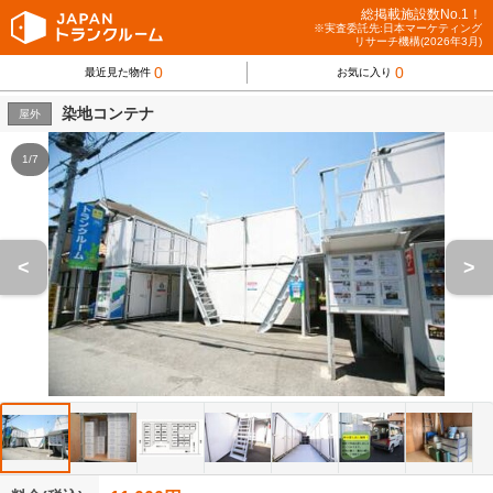
総掲載施設数No.1！
※実査委託先:日本マーケティング
リサーチ機構(2026年3月)
0
0
最近見た物件
お気に入り
染地コンテナ
屋外
1/7
<
>