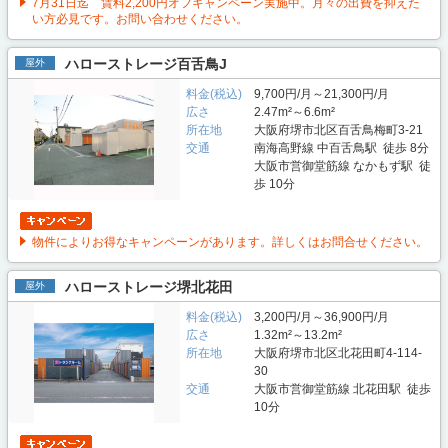
7月31日迄 賃料2,200円オフキャンペーン実施中。月々の出費を抑えた
い方必見です。お問い合わせください。
ハローストレージ百舌鳥J
屋外
料金(税込)
9,700円/月～21,300円/月
広さ
2.47m²～6.6m²
所在地
大阪府堺市北区百舌鳥梅町3-21
交通
南海高野線 中百舌鳥駅 徒歩 8分
大阪市営御堂筋線 なかもず駅 徒
歩 10分
物件によりお得なキャンペーンがあります。詳しくはお問合せください。
ハローストレージ堺北花田
屋外
料金(税込)
3,200円/月～36,900円/月
広さ
1.32m²～13.2m²
所在地
大阪府堺市北区北花田町4-114-
30
交通
大阪市営御堂筋線 北花田駅 徒歩
10分