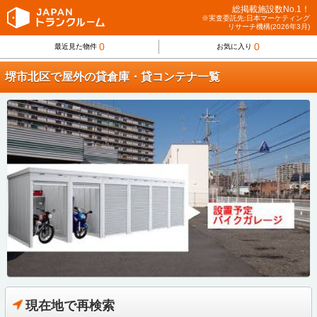
総掲載施設数No.1！
※実査委託先:日本マーケティング
リサーチ機構(2026年3月)
0
0
最近見た物件
お気に入り
堺市北区で屋外の貸倉庫・貸コンテナ一覧
現在地で再検索