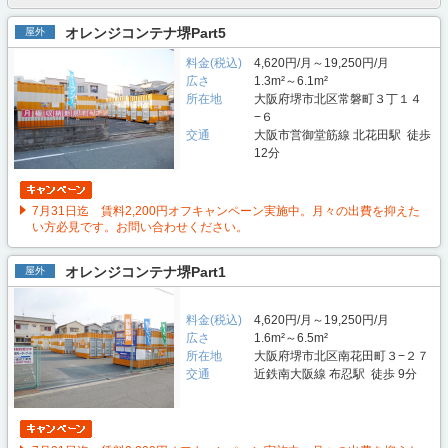
オレンジコンテナ堺Part5
屋外
料金(税込)
4,620円/月～19,250円/月
広さ
1.3m²～6.1m²
所在地
大阪府堺市北区常磐町３丁１４
−６
交通
大阪市営御堂筋線 北花田駅 徒歩
12分
7月31日迄 賃料2,200円オフキャンペーン実施中。月々の出費を抑えた
い方必見です。お問い合わせください。
オレンジコンテナ堺Part1
屋外
料金(税込)
4,620円/月～19,250円/月
広さ
1.6m²～6.5m²
所在地
大阪府堺市北区南花田町３−２７
交通
近鉄南大阪線 布忍駅 徒歩 9分