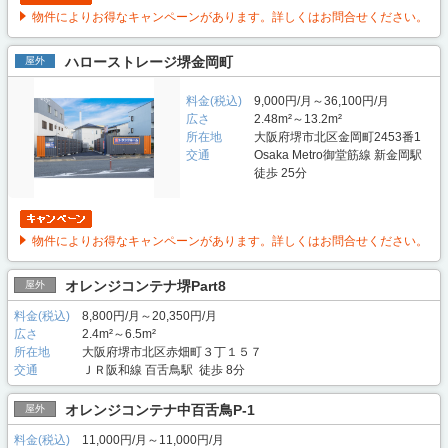
物件によりお得なキャンペーンがあります。詳しくはお問合せください。
ハローストレージ堺金岡町
屋外
料金(税込)
9,000円/月～36,100円/月
広さ
2.48m²～13.2m²
所在地
大阪府堺市北区金岡町2453番1
交通
Osaka Metro御堂筋線 新金岡駅
徒歩 25分
物件によりお得なキャンペーンがあります。詳しくはお問合せください。
オレンジコンテナ堺Part8
屋外
料金(税込)
8,800円/月～20,350円/月
広さ
2.4m²～6.5m²
所在地
大阪府堺市北区赤畑町３丁１５７
交通
ＪＲ阪和線 百舌鳥駅 徒歩 8分
オレンジコンテナ中百舌鳥P-1
屋外
料金(税込)
11,000円/月～11,000円/月