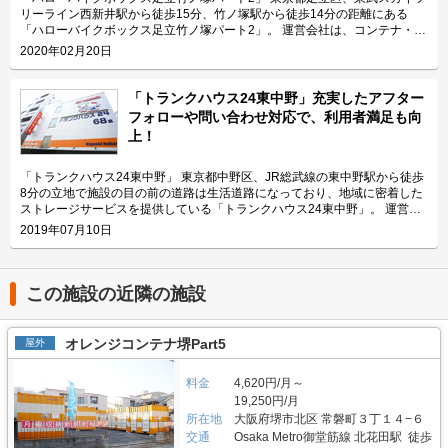
納にご利用頂けます。ツーリングにお出掛する際にも大変便利です。 主に
リーライン西新井駅から徒歩15分、竹ノ塚駅から徒歩14分の距離にある
どんな方がご利用されているのでしょうか？ 主に入谷駅周辺エリアを中心
「ハローバイクボックス足立竹ノ塚パート2」。 運営会社は、コンテナ・ス
とした近隣エリアの方々にご利用頂いています。「ハローバイクガレージ北
トレージ業界でトップレベルのシェアを誇り、東証マザーズにも上場してい
2020年02月20日
上野」は鶯谷や上野、稲荷町、田原町などからもアクセス良好なバイク専用
るエリアリンク株式会社です。 今回は、エリアリンク株式会社が運営して
施設なので、近隣エリアのライダーから人気があります。大きめの駐車スペ
いる「ハローバイクボックス足立竹ノ塚パート2」の特長や利用用途などを
ースのため、アメリカンクルーザー、レーサー・スポーツタイプ、ビッグス
ご紹介致します。 「ハローバイクボックス足立竹ノ塚パート2」の特長を教
「トランクハウス24東中野」充実したアフター
クーターなど、高級車や大型車の保管にもご利用頂いております。 セキュ
えてください。 ボックスタイプの「ハローバイクボックス足立竹ノ塚パー
フォローや問い合わせ対応で、利用者満足も向
リティや安全面について教えてください。 「ハローバイクガレージ北上
ト2」は、国道4号線から車でアクセスしやすい立地にある施設です。 広さ2
上！
野」は屋内タイプで雨風を防ぐことができ、また、電動シャッターや防犯カ
帖・幅110cm・奥行き252cm・高さ197cmのバイクボックスが17室ご用意
メラなどを設置しているためセキュリテイ面もしっかりしているので、盗難
しており、24時間365日自由にご利用頂けます。 エリアリンク株式会社の
やイタズラから愛車を守りたい、大切なバイクを雨風で汚したくない方にお
「ハローバイクボックス」は全国のライダー様から愛されているBOXシェ
「トランクハウス24東中野」 東京都中野区、JR総武線の東中野駅から徒歩
すすめです。 費用や契約について教えてください。 月額17,400円（税込）
ローを採用した施設のため、風雨による汚れや浸食に強いのが特長です。幅
8分の立地で施設の目の前の道路は生活道路になっており、地域に密着した
の価格でバイク1台を駐車できます。施設の詳細な仕様については事前内覧
広いラダーレールが付いており、バイクの乗り入れが簡単です。また、ボッ
ストレージサービスを提供している「トランクハウス24東中野」。 運営会
をおすすめ致します。ご契約の前に駐車スペースや立地など確認頂けます。
クス内には棚を設置しておりますので、ヘルメットなどの小物を置くことも
社はエリアリンク株式会社。コンテナ・ストレージ業界でトップシェアを誇
2019年07月10日
契約時はバイクのメーカー・車種・ナンバーを確認していますが、これから
可能です。パーツやメンテナンス用品も収納できるのでとても便利です。
り、東証マザーズにも上場している会社です。全国に展開しているレンタル
バイクを購入する方はお問い合わせの際にお知らせください。時期によって
主にどんな方がご利用されているのでしょうか？ 東武伊勢崎線やつくばエ
収納用スペース「ハローストレージ」は、屋外型と屋内型合わせて約6万人
は使用料や事務手数料がお得になるキャンペーンも実施していますので、
クスプレス線が通る足立区内にお住いのライダーの方を中心にご利用頂いて
に利用されています。 今回は、エリアリンク株式会社が運営している「ト
LIFULLトランクルームのメール又は電話にてお問い合わせください。 編集
おります。主にアメリカンクルーザーやビッグスクーター、レーサー・スポ
ランクハウス24東中野」の特徴や利用用途の傾向、会社の想いなどをご紹
この施設の近隣の施設
後記 「ハローバイクガレージ北上野」は駅から近くて万全なセキュリティ
ーツタイプなど高級車又は大型車の保管が多くみられます。 セキュリティ
介します。 トランクハウス24東中野の特徴を教えてください。 2018年12
のある施設のため、人気がある。満車になることも多いため、気になった方
や安全面について教えてください。 「ハローバイクボックス足立竹ノ塚パ
月にオープンした「トランクハウス24東中野」。1階〜4階まで1軒まるごと
はお早めにお問い合わせした方が良さそうだ。 運営会社は東証マザーズ上
ート2」はBOXシェローを採用した施設のため屋外タイプのバイクパーキン
トランクルームで、部屋の大きさは0.9帖のコンパクトサイズから9.8帖の大
オレンジコンテナ堺Part5
屋外
場企業でもあるエリアリンク株式会社。2016年頃、西東京エリアで試験的
グと違って雨風を防ぐことができ、盗難のリスクも抑えることができます。
きいサイズまで展開しています。24時間365日利用でき、セキュリティも空
にはじめた駐車場タイプのバイクパーキングは当初ここまでの拡大を予想し
各バイクボックスにバイクを収納するタイプなので、他の方のバイクを気に
調も最新設備を整えているため、衣類・本・季節物などの荷物から大型家具
ていなかったとのことだが、順調に拡大を続け、現在、都内を中心に1,000
する必要がありません。セキュリティ面としてバイクボックスの扉に南京錠
料金
4,620円/月～
や機材・備品など法人利用まで幅広い用途にご利用いただけます。 主にど
台分ほどスペースを管理している（2020年1月現在）。その運営ノウハウが
をつけており、安心してバイクを保管できる収納スペースです。また、施設
んな方がご利用されているのでしょうか？ お客様は店舗から1.5キロ圏内に
19,250円/月
ある「ハローバイクガレージ北上野」は、誰もが安心して利用できる施設な
内には外灯照明も完備していますので、夜間でもバイクを出し入れしやすい
お住いの方がほとんどです。他社であれば3キロ圏内程か車で移動する場所
所在地
大阪府堺市北区 常磐町３丁１４−６
ので、愛車を守りたい近隣エリアの方は要チェックなスポットではないかと
環境です。 費用や契約について教えてください。 月額11,300円（税込）の
にあることが多いのですが、「トランクハウス24」は住宅街の生活道路に
交通
Osaka Metro御堂筋線 北花田駅 徒歩
思った。
価格でバイクボックスをご利用頂けます。「ハローバイクボックス足立竹ノ