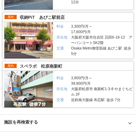
面しているため地域に密着した運営ができています（ご自宅から車で荷物を
12分
塚パート2」は施設見学が可能なので、バイクボックスの大きさや立地が気
運送するサービスも利用可能）。また、利用用途で多いのはファミリー層の
になる方は見学を申し込みください。契約時はバイクのナンバーを確認して
他、都心の店舗は一人暮らしの若い方や女性、法人企業にも利用いただいて
います。これからバイクを購入する方はお問い合わせの際にお知らせくださ
います。任意に調査したユーザーインタビューでは「一度使うと便利さが分
収納PiT あびこ駅前店
屋内
い。時期によっては月額使用料や事務手数料がお得になるキャンペーンも実
かった」という声も多く、衣類や本などの趣味や生活用品を自宅以外の押入
施していますので、LIFULLトランクルームの施設詳細ページをご覧くださ
れに入れておく感覚で中長期的に利用されている傾向があります。 セキュ
料金
3,300円/月～
い。 編集後記 現在、都内を中心に約1,000台（2020年1月現在）のバイク専
リティや安全面について教えてください。 トランクハウス24で細心の注意
17,600円/月
用スペースを管理しているエリアリンク株式会社。2016年頃、西東京エリ
を払っているのが空気の流れ。外が寒いから中は暖かくではなく、結露やカ
所在地
大阪府大阪市住吉区 苅田6-18-12 ア
アで試験的にはじめた駐車場タイプのバイクパーキングは当初ここまでの拡
ビができないように温度調整が必要で、その鍵を握るのが、各階に数点設置
ーバンコートSK2階
大を予想していなかったとのことだが、順調に拡大を続けているという。人
しているサーキュレーター。風を送り込み部屋の空気を循環させることで荷
気施設の一つである足立区の「ハローバイクボックス足立竹ノ塚パート2」
交通
Osaka Metro御堂筋線 あびこ駅 徒歩
物を保管するのに最適な環境を1年中作り出しています。また、トランクハ
は、風雨による汚れや浸食防止に強いBOXシェローを採用しており、東証
ウス24東中野店では、スマートキーや専用アプリによる鍵の解錠施錠にも
5分
マザーズ上場企業が運営しているバイク専用のスペースなので、安心して利
対応。警備会社と契約をしているため、万が一のことがあっても対応できる
用できると思った。
ことはもちろん、小さなトラブルでも問い合わせれば、自社の物件管理部隊
スペラボ 松原南新町
屋内
がすぐに駆けつける体制も整備しています。 費用や契約について教えてく
ださい。 簡単手続き。スマートキーを採用したことで、その場で専用アプ
リを使って施設のエントランスキーを解錠でき、スタッフの立会いがなくて
料金
3,900円/月～
もスムーズに内覧できます。また、Webやスマホのみでも契約申し込みが
39,900円/月
できるので、最短即日利用も可能です。不明点があれば、お気軽にお問い合
所在地
大阪府松原市 南新町1-3-8 やまぐちビ
わせください。 編集後記 誰もが知っているキャラクター「キティちゃん」
ル 2F
がビル正面に大きく貼られているトランクハウス24。インパクトがありな
交通
近鉄南大阪線 布忍駅 徒歩 7分
がらも、街の景色に馴染んでいる親しみやすい印象を受けた。2018年から
開始した新しいトランクルームのサービスだが、そのはじめたきっかけをお
聞きすると、よりお客様に寄り添ったトランクルームを提供したかったから
という声が返ってきた。もともと同社は屋外のコンテナ型トランクルームで
国内トップシェアを誇る企業だが、郊外にあることも多く、車を利用して自
施設を再検索する
ら伺う必要があった。その点、屋内型のトランクルームは住宅エリアにて使
いたいときに使える場所にあるという利点があり、女性が使いずらいという