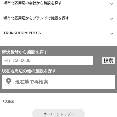
イメージも安心のセキュリティやクリーンで清潔な部屋といった機能面でも
堺市北区周辺の会社から施設を探す
カバーしている。一度使ってみるとその便利さが気に入り、長く継続して使
うお客様が多いというのも納得できる取材だった。
©1976,2019SANRIOCO.,LTD.APPROVALNO.G601228
堺市北区周辺からブランドで施設を探す
TRUNKROOM PRESS
郵便番号から施設を探す
現在地周辺の他の施設を探す
現在地で再検索
大阪府
ページトップへ