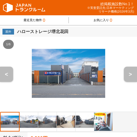
総掲載施設数No.1！
※実査委託先:日本マーケティング
リサーチ機構(2026年3月)
0
0
最近見た物件
お気に入り
ハローストレージ堺北花田
屋外
1/6
<
>