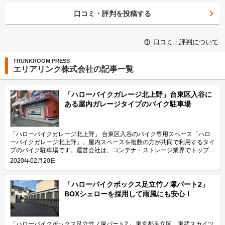
口コミ・評判を投稿する
口コミ・評判について
TRUNKROOM PRESS
エリアリンク株式会社の記事一覧
「ハローバイクガレージ北上野」台東区入谷に
ある屋内ガレージタイプのバイク駐車場
「ハローバイクガレージ北上野」 台東区入谷のバイク専用スペース「ハロ
ーバイクガレージ北上野」。屋内スペースを複数の方が共同で利用するタイ
プのバイク駐車場です。運営会社は、コンテナ・ストレージ業界でトップレ
ベルのシェアを誇り、東証マザーズにも上場しているエリアリンク株式会
2020年02月20日
社。 今回は、エリアリンク株式会社が運営している「ハローバイクガレー
ジ北上野」の特長や利用用途などをご紹介致します。 「ハローバイクガレ
ージ北上野」の特長を教えてください。 東京メトロ日比谷線の入谷駅から
「ハローバイクボックス足立竹ノ塚パート2」
徒歩4分、JR山手線の鶯谷駅から徒歩10分の場所に位置する「ハローバイク
BOXシェローを採用して雨風にも安心！
ガレージ北上野」。駅近なバイク駐車スペースであり、24時間365日ご利用
頂けます。広さ2.25帖・幅130cm・奥行き270cmのスペースをご用意して
おり、大型バイクの駐車にも対応可能です。また、屋内型トランクルーム
「ハローストレージ北上野」と隣接していてパーツやメンテナンス用品の収
「ハローバイクボックス足立竹ノ塚パート2」 東京都足立区、東武スカイツ