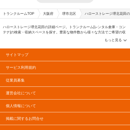
トランクルームTOP
大阪府
堺市北区
ハローストレージ堺北花田の
ハローストレージ堺北花田の詳細ページ。トランクルーム[レンタル倉庫・コン
テナ]の検索・収納スペースを探す。豊富な物件数から様々な方法でご希望の収
納スペースを簡単に探せるトランクルーム情報サイトです。ハローストレージ
堺北花田の住所・最寄りの駅、物件タイプのご紹介や料金表、お得なキャンペ
ーン情報もあります。気になる物件タイプを見つけたら、メールか電話でお問
合せが可能です（無料）。
サイトマップ
サービス利用規約
従業員募集
運営会社について
個人情報について
掲載に関するお問合せ