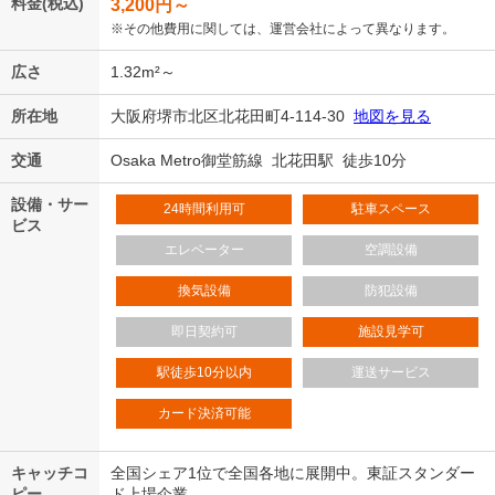
料金(税込)
3,200
円～
※その他費用に関しては、運営会社によって異なります。
広さ
1.32m²～
所在地
大阪府堺市北区北花田町4-114-30
地図を見る
交通
Osaka Metro御堂筋線 北花田駅 徒歩10分
設備・サー
24時間利用可
駐車スペース
ビス
エレベーター
空調設備
換気設備
防犯設備
即日契約可
施設見学可
駅徒歩10分以内
運送サービス
カード決済可能
キャッチコ
全国シェア1位で全国各地に展開中。東証スタンダー
ピー
ド上場企業。