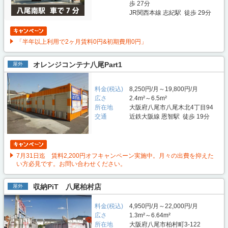
歩 27分
JR関西本線 志紀駅 徒歩 29分
「半年以上利用で2ヶ月賃料0円&初期費用0円」
オレンジコンテナ八尾Part1
屋外
料金(税込)
8,250円/月～19,800円/月
広さ
2.4m²～6.5m²
所在地
大阪府八尾市八尾木北4丁目94
交通
近鉄大阪線 恩智駅 徒歩 19分
7月31日迄 賃料2,200円オフキャンペーン実施中。月々の出費を抑えた
い方必見です。お問い合わせください。
収納PiT 八尾柏村店
屋外
料金(税込)
4,950円/月～22,000円/月
広さ
1.3m²～6.64m²
所在地
大阪府八尾市柏村町3-122