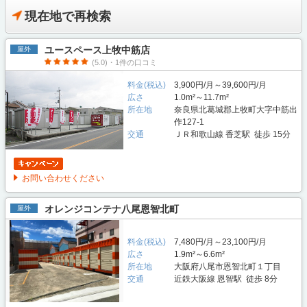
現在地で再検索
ユースペース上牧中筋店
屋外
(5.0)・1件の口コミ
料金(税込)
3,900円/月～39,600円/月
広さ
1.0m²～11.7m²
所在地
奈良県北葛城郡上牧町大字中筋出
作127-1
交通
ＪＲ和歌山線 香芝駅 徒歩 15分
お問い合わせください
オレンジコンテナ八尾恩智北町
屋外
料金(税込)
7,480円/月～23,100円/月
広さ
1.9m²～6.6m²
所在地
大阪府八尾市恩智北町１丁目
交通
近鉄大阪線 恩智駅 徒歩 8分