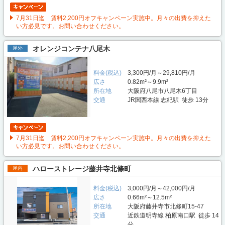
7月31日迄 賃料2,200円オフキャンペーン実施中。月々の出費を抑えた
い方必見です。お問い合わせください。
オレンジコンテナ八尾木
屋外
料金(税込)
3,300円/月～29,810円/月
広さ
0.82m²～9.9m²
所在地
大阪府八尾市八尾木6丁目
交通
JR関西本線 志紀駅 徒歩 13分
7月31日迄 賃料2,200円オフキャンペーン実施中。月々の出費を抑えた
い方必見です。お問い合わせください。
ハローストレージ藤井寺北條町
屋内
料金(税込)
3,000円/月～42,000円/月
広さ
0.66m²～12.5m²
所在地
大阪府藤井寺市北條町15‐47
交通
近鉄道明寺線 柏原南口駅 徒歩 14
分