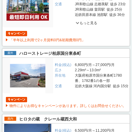
交通
JR和歌山線 志都美駅 徒歩 23分
JR和歌山線 畠田駅 徒歩 25分
近鉄田原本線 池部駅 徒歩 36分
もっと見る
「半年以上利用で2ヶ月賃料0円&初期費用0円」
ハローストレージ柏原国分東条町
屋外
料金(税込)
6,800円/月～27,000円/月
広さ
2.29m²～13.0m²
所在地
大阪府柏原市国分東条町1780
番、1782番1の各一部
交通
近鉄大阪線 河内国分駅 徒歩 15分
物件によりお得なキャンペーンがあります。詳しくはお問合せください。
ヒロタの蔵 クレール蔵西大和
屋内
料金(税込)
6,500円/月～11,200円/月