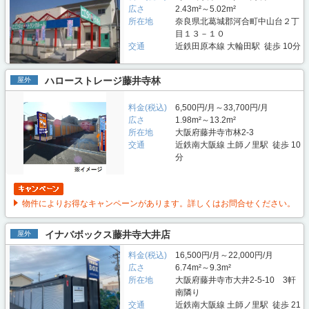
広さ
2.43m²～5.02m²
所在地
奈良県北葛城郡河合町中山台２丁
目１３－１０
交通
近鉄田原本線 大輪田駅 徒歩 10分
ハローストレージ藤井寺林
屋外
料金(税込)
6,500円/月～33,700円/月
広さ
1.98m²～13.2m²
所在地
大阪府藤井寺市林2-3
交通
近鉄南大阪線 土師ノ里駅 徒歩 10
分
物件によりお得なキャンペーンがあります。詳しくはお問合せください。
イナバボックス藤井寺大井店
屋外
料金(税込)
16,500円/月～22,000円/月
広さ
6.74m²～9.3m²
所在地
大阪府藤井寺市大井2-5-10 3軒
南隣り
交通
近鉄南大阪線 土師ノ里駅 徒歩 21