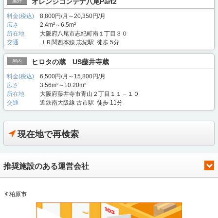
オレンジコンテナ八尾Part2
屋外
料金(税込)
8,800円/月～20,350円/月
広さ
2.4m²～6.5m²
所在地
大阪府八尾市志紀町南１丁目３０
交通
ＪＲ関西本線 志紀駅 徒歩 5分
ヒロタの蔵 US藤井寺蔵
屋内
料金(税込)
6,500円/月～15,800円/月
広さ
3.56m²～10.20m²
所在地
大阪府藤井寺市青山２丁目１１－１０
交通
近鉄南大阪線 古市駅 徒歩 11分
現在地で再検索
推奨施設のある運営会社
柏原市