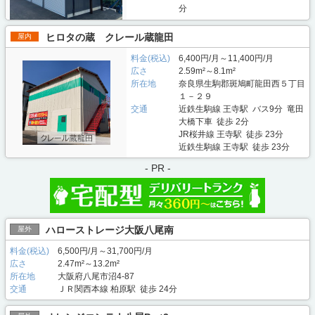
分
ヒロタの蔵 クレール蔵龍田
屋内
料金(税込)
6,400円/月～11,400円/月
広さ
2.59m²～8.1m²
所在地
奈良県生駒郡斑鳩町龍田西５丁目
１－２９
交通
近鉄生駒線 王寺駅 バス9分 竜田
大橋下車 徒歩 2分
JR桜井線 王寺駅 徒歩 23分
近鉄生駒線 王寺駅 徒歩 23分
- PR -
ハローストレージ大阪八尾南
屋外
料金(税込)
6,500円/月～31,700円/月
広さ
2.47m²～13.2m²
所在地
大阪府八尾市沼4-87
交通
ＪＲ関西本線 柏原駅 徒歩 24分