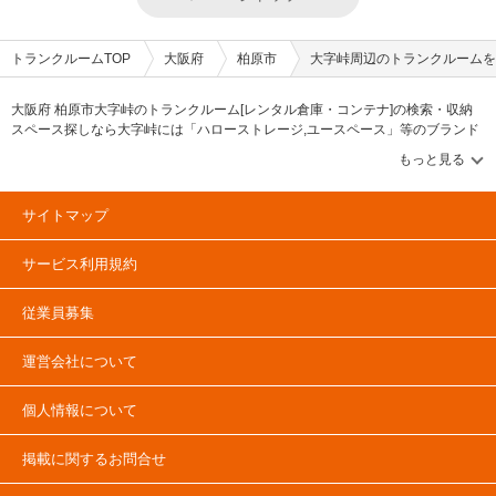
トランクルームTOP
大阪府
柏原市
大字峠周辺のトランクルームを
大阪府 柏原市大字峠のトランクルーム[レンタル倉庫・コンテナ]の検索・収納
スペース探しなら大字峠には「ハローストレージ,ユースペース」等のブランド
が掲載されています。借りたい地域から探して、広さ・料金[賃料]・セキュリテ
ィ・空調完備・24時間出し入れ可能などの希望条件で絞込み！豊富な物件数か
ら様々な方法でご希望の収納スペースを簡単に探せるトランクルーム情報サイ
トです。大字峠で気になるトランクルームを見つけたら、メールか電話でお問
サイトマップ
合せが可能です（無料）。
サービス利用規約
従業員募集
運営会社について
個人情報について
掲載に関するお問合せ