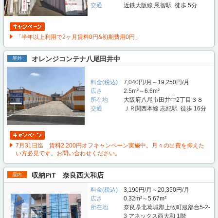
交通
近鉄大阪線 恩智駅 徒歩 5分
「半年以上利用で2ヶ月賃料0円&初期費用0円」
オレンジコンテナ八尾田井中
屋外
料金(税込)
7,040円/月～19,250円/月
広さ
2.5m²～6.6m²
所在地
大阪府八尾市田井中2丁目３８
交通
ＪＲ関西本線 志紀駅 徒歩 16分
7月31日迄 賃料2,200円オフキャンペーン実施中。月々の出費を抑えた
い方必見です。お問い合わせください。
収納PiT 奈良西大和店
屋内
料金(税込)
3,190円/月～20,350円/月
広さ
0.32m²～5.67m²
所在地
奈良県北葛城郡上牧町服部台5-2-
3 アネックス西大和 1階