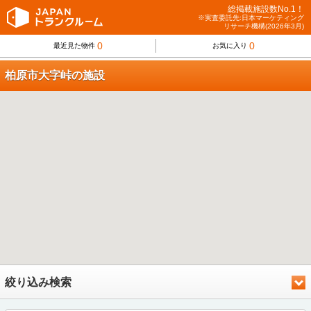
総掲載施設数No.1！
※実査委託先:日本マーケティング
リサーチ機構(2026年3月)
0
0
最近見た物件
お気に入り
柏原市大字峠の施設
絞り込み検索