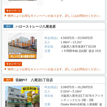
物件によりお得なキャンペーンがあります。詳しくはお問合せください。
ハローストレージ八尾老原
屋外
料金(税込)
4,500円/月～33,500円/月
広さ
1.98m²～13.2m²
所在地
大阪府八尾市老原4丁目109
交通
ＪＲ関西本線 志紀駅 徒歩 16分
物件によりお得なキャンペーンがあります。詳しくはお問合せください。
収納PiT 八尾沼1丁目店
屋内
料金(税込)
3,080円/月～16,280円/月
広さ
0.32m²～5.18m²
所在地
大阪府八尾市沼1丁目78-5 アトラ
ンティックビル 1階・2階
交通
Osaka Metro谷町線 八尾南駅 徒