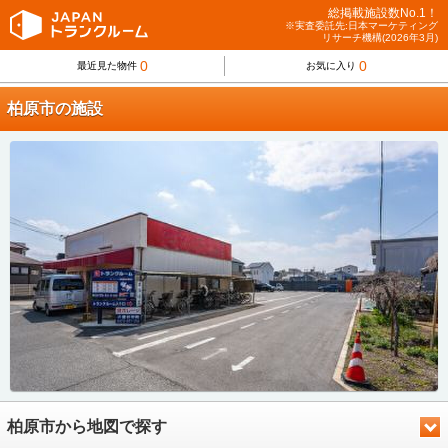
総掲載施設数No.1！
※実査委託先:日本マーケティング
リサーチ機構(2026年3月)
0
0
最近見た物件
お気に入り
柏原市の施設
柏原市から地図で探す