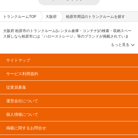
トランクルームTOP
大阪府
柏原市周辺のトランクルームを探す
大阪府 柏原市のトランクルーム[レンタル倉庫・コンテナ]の検索・収納スペー
ス探しなら柏原市には「ハローストレージ」等のブランドが掲載されていま
す。借りたい地域から探して、広さ・料金[賃料]・セキュリティ・空調完備・24
時間出し入れ可能などの希望条件で絞込み！豊富な物件数から様々な方法でご
希望の収納スペースを簡単に探せるトランクルーム情報サイトです。柏原市で
気になるトランクルームを見つけたら、メールか電話でお問合せが可能です
サイトマップ
（無料）。
サービス利用規約
従業員募集
運営会社について
個人情報について
掲載に関するお問合せ