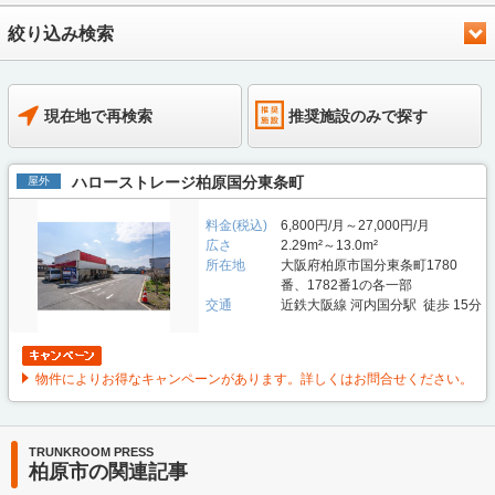
絞り込み検索
現在地で再検索
推奨施設のみで探す
ハローストレージ柏原国分東条町
屋外
料金(税込)
6,800円/月～27,000円/月
広さ
2.29m²～13.0m²
所在地
大阪府柏原市国分東条町1780
番、1782番1の各一部
交通
近鉄大阪線 河内国分駅 徒歩 15分
物件によりお得なキャンペーンがあります。詳しくはお問合せください。
TRUNKROOM PRESS
柏原市の関連記事