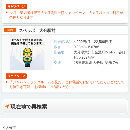
今月ご契約者様限定 6ヶ月賃料半額キャンペーン ・3ヶ月以上のご利用が
条件となります
スペラボ 大分駅前
屋内
料金(税込)
4,200円/月～22,500円/月
広さ
0.38m²～6.07m²
所在地
大分県大分市金池町2-14-23 谷口
ビル 202号室
交通
JR日豊本線 大分駅 徒歩 7分
「ジャパントランクルームを見た」とお電話でお伝えいただくとどなたで
も値引き可能。 お気軽にご相談ください。
現在地で再検索
大分市