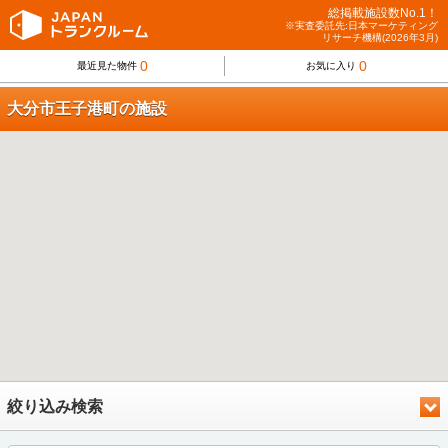
総掲載施設数No.1！
※実査委託先:日本マーケティング
リサーチ機構(2026年3月)
0
0
最近見た物件
お気に入り
大分市王子港町の施設
絞り込み検索