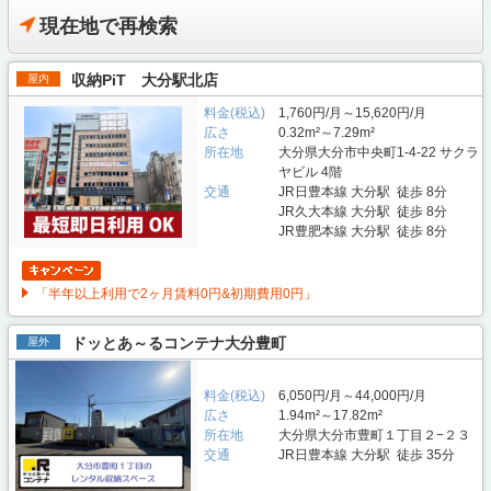
現在地で再検索
収納PiT 大分駅北店
屋内
料金(税込)
1,760円/月～15,620円/月
広さ
0.32m²～7.29m²
所在地
大分県大分市中央町1-4-22 サクラ
ヤビル 4階
交通
JR日豊本線 大分駅 徒歩 8分
JR久大本線 大分駅 徒歩 8分
JR豊肥本線 大分駅 徒歩 8分
「半年以上利用で2ヶ月賃料0円&初期費用0円」
ドッとあ～るコンテナ大分豊町
屋外
料金(税込)
6,050円/月～44,000円/月
広さ
1.94m²～17.82m²
所在地
大分県大分市豊町１丁目２−２３
交通
JR日豊本線 大分駅 徒歩 35分