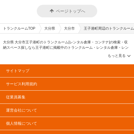
ページトップへ
トランクルームTOP
大分県
大分市
王子港町周辺のトランクルーム
大分県 大分市王子港町のトランクルーム[レンタル倉庫・コンテナ]の検索・収
納スペース探しなら王子港町に掲載中のトランクルーム・レンタル倉庫・レン
タルコンテナなどの収納スペースを、借りたい地域から探して、広さ・料金[賃
料]・セキュリティ・空調完備・24時間出し入れ可能などの希望条件で絞込み！
豊富な物件数から様々な方法でご希望の収納スペースを簡単に探せるトランク
ルーム情報サイトです。王子港町で気になるトランクルームを見つけたら、メ
サイトマップ
ールか電話でお問合せが可能です（無料）。
サービス利用規約
従業員募集
運営会社について
個人情報について