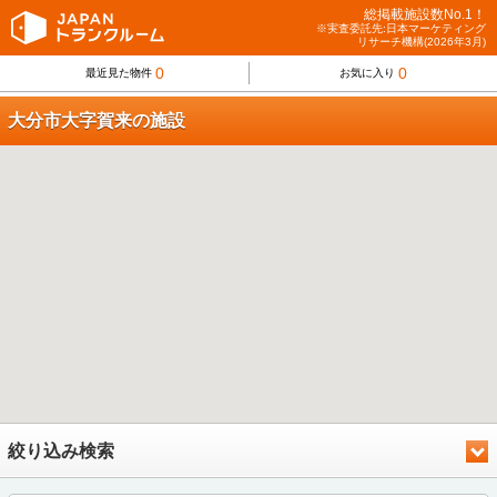
総掲載施設数No.1！
※実査委託先:日本マーケティング
リサーチ機構(2026年3月)
0
0
最近見た物件
お気に入り
大分市大字賀来の施設
絞り込み検索