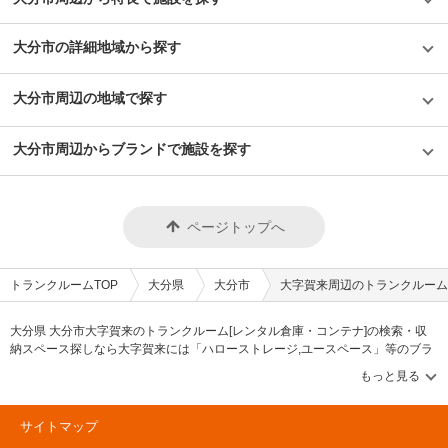
大分市の詳細地域から探す
大分市周辺の地域で探す
大分市周辺からブランドで施設を探す
ページトップへ
トランクルームTOP
大分県
大分市
大字賀来周辺のトランクルーム
大分県 大分市大字賀来のトランクルーム[レンタル倉庫・コンテナ]の検索・収
納スペース探しなら大字賀来には「ハローストレージ,ユースペース」等のブラ
ンドが掲載されています。借りたい地域から探して、広さ・料金[賃料]・セキュ
リティ・空調完備・24時間出し入れ可能などの希望条件で絞込み！豊富な物件
数から様々な方法でご希望の収納スペースを簡単に探せるトランクルーム情報
サイトです。大字賀来で気になるトランクルームを見つけたら、メールか電話
サイトマップ
でお問合せが可能です（無料）。