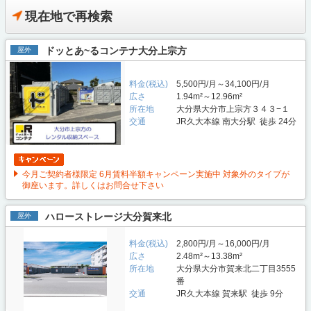
現在地で再検索
ドッとあ~るコンテナ大分上宗方
屋外
料金(税込)
5,500円/月～34,100円/月
広さ
1.94m²～12.96m²
所在地
大分県大分市上宗方３４３−１
交通
JR久大本線 南大分駅 徒歩 24分
今月ご契約者様限定 6月賃料半額キャンペーン実施中 対象外のタイプが
御座います。詳しくはお問合せ下さい
ハローストレージ大分賀来北
屋外
料金(税込)
2,800円/月～16,000円/月
広さ
2.48m²～13.38m²
所在地
大分県大分市賀来北二丁目3555
番
交通
JR久大本線 賀来駅 徒歩 9分