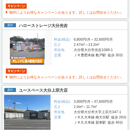
物件によりお得なキャンペーンがあります。詳しくはお問合せください。
ハローストレージ大分光吉
屋外
料金(税込)
6,800円/月～32,600円/月
広さ
2.47m²～13.2m²
所在地
大分県大分市光吉1089-1
交通
ＪＲ豊肥本線 敷戸駅 徒歩 30分
物件によりお得なキャンペーンがあります。詳しくはお問合せください。
ユースペース大分上宗方店
屋外
料金(税込)
3,900円/月～37,600円/月
広さ
1.0m²～11.7m²
所在地
大分県大分市大字上宗方347-1
交通
ＪＲ久大本線 南大分駅 徒歩 26分
ＪＲ久大本線 賀来駅 徒歩 40分