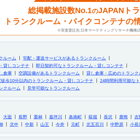
総掲載施設数No.1
JAPANト
の
トランクルーム・バイクコンテナの
※実査委託先:日本マーケティングリサーチ機構(20
クルーム
宅配・運送サービスがあるトランクルーム
・貸しコンテナ
即日契約可なトランクルーム・貸しコンテナ
し倉庫
空調設備があるトランクルーム
貸し倉庫・広めのトランク
駅徒歩10分以内のトランクルーム・貸しコンテナ
24時間利用可能な
ンクルーム
見学可能なトランクルーム
大面
長野
栗林
嘉坪川
条南町
荻堀
長沢
鹿熊
吉
柳
北中
中新
山王
今井
元町
北五百川
中野原
小長