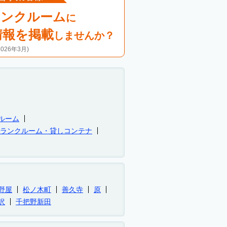
ランクルーム
に
情報を掲載
しませんか？
26年3月)
ルーム
トランクルーム・貸しコンテナ
野屋
松ノ木町
善久寺
原
沢
千把野新田