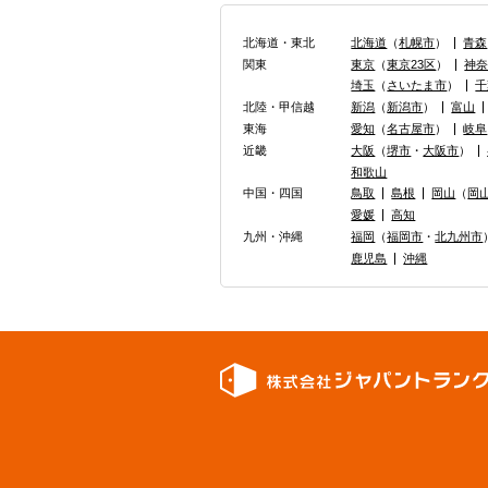
北海道・東北
北海道
（
札幌市
）
青森
関東
東京
（
東京23区
）
神
埼玉
（
さいたま市
）
千
北陸・甲信越
新潟
（
新潟市
）
富山
東海
愛知
（
名古屋市
）
岐阜
近畿
大阪
（
堺市
・
大阪市
）
和歌山
中国・四国
鳥取
島根
岡山
（
岡
愛媛
高知
九州・沖縄
福岡
（
福岡市
・
北九州市
鹿児島
沖縄