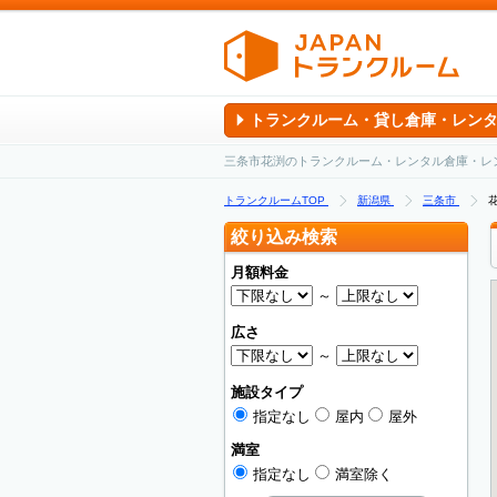
トランクルーム・貸し倉庫・レン
三条市花渕のトランクルーム・レンタル倉庫・レ
トランクルームTOP
新潟県
三条市
絞り込み検索
月額料金
～
広さ
～
施設タイプ
指定なし
屋内
屋外
満室
指定なし
満室除く