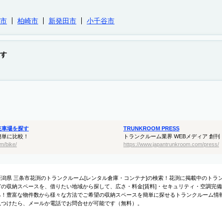
市
柏崎市
新発田市
小千谷市
す
駐車場を探す
TRUNKROOM PRESS
簡単に比較！
トランクルーム業界 WEBメディア 創刊
m/bike/
https://www.japantrunkroom.com/press/
新潟県 三条市花渕のトランクルーム[レンタル倉庫・コンテナ]の検索！花渕に掲載中のト
どの収納スペースを、借りたい地域から探して、広さ・料金[賃料]・セキュリティ・空調完備
み！豊富な物件数から様々な方法でご希望の収納スペースを簡単に探せるトランクルーム情
見つけたら、メールか電話でお問合せが可能です（無料）。