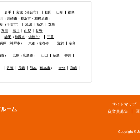
岩手
宮城
（
仙台市
）
秋田
山形
福島
奈川
（
川崎市
・
横浜市
・
相模原市
）
葉
（
千葉市
）
茨城
栃木
群馬
石川
福井
山梨
長野
静岡
（
静岡市
・
浜松市
）
三重
兵庫
（
神戸市
）
京都
（
京都市
）
滋賀
奈良
山市
）
広島
（
広島市
）
山口
徳島
香川
）
佐賀
長崎
熊本
（
熊本市
）
大分
宮崎
サイトマップ
従業員募集
運
Copyright © 