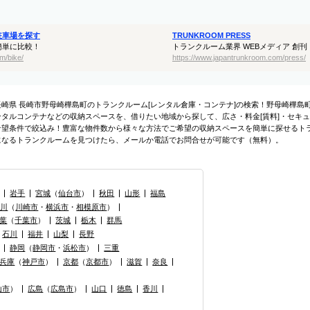
駐車場を探す
TRUNKROOM PRESS
簡単に比較！
トランクルーム業界 WEBメディア 創刊
m/bike/
https://www.japantrunkroom.com/press/
長崎県 長崎市野母崎樺島町のトランクルーム[レンタル倉庫・コンテナ]の検索！野母崎樺
ンタルコンテナなどの収納スペースを、借りたい地域から探して、広さ・料金[賃料]・セキュ
希望条件で絞込み！豊富な物件数から様々な方法でご希望の収納スペースを簡単に探せるト
になるトランクルームを見つけたら、メールか電話でお問合せが可能です（無料）。
岩手
宮城
（
仙台市
）
秋田
山形
福島
奈川
（
川崎市
・
横浜市
・
相模原市
）
葉
（
千葉市
）
茨城
栃木
群馬
石川
福井
山梨
長野
静岡
（
静岡市
・
浜松市
）
三重
兵庫
（
神戸市
）
京都
（
京都市
）
滋賀
奈良
山市
）
広島
（
広島市
）
山口
徳島
香川