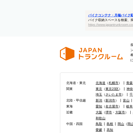
バイクコンテナ・月極バイク
バイク収納スペースを検索、
https://www.japantrunkroom.co
北海道・東北
北海道
（
札幌市
）
青森
関東
東京
（
東京23区
）
神
埼玉
（
さいたま市
）
千
北陸・甲信越
新潟
（
新潟市
）
富山
東海
愛知
（
名古屋市
）
岐阜
近畿
大阪
（
堺市
・
大阪市
）
和歌山
中国・四国
鳥取
島根
岡山
（
岡
愛媛
高知