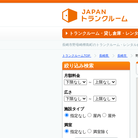
トランクルーム・貸し倉庫・レン
長崎市野母崎樺島町のトランクルーム・レンタル
トランクルームTOP
長崎県
長崎市
絞り込み検索
月額料金
～
広さ
～
施設タイプ
指定なし
屋内
屋外
満室
指定なし
満室除く