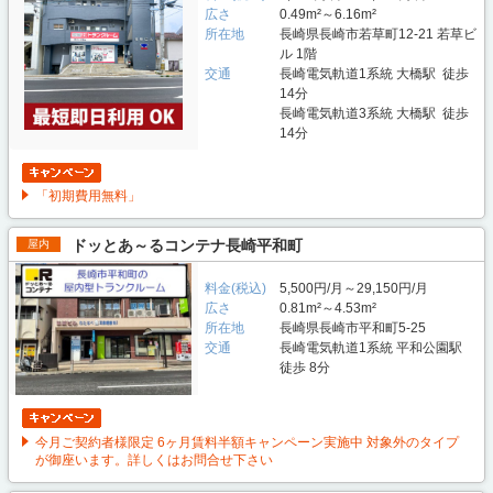
広さ
0.49m²～6.16m²
所在地
長崎県長崎市若草町12-21 若草ビ
ル 1階
交通
長崎電気軌道1系統 大橋駅 徒歩
14分
長崎電気軌道3系統 大橋駅 徒歩
14分
「初期費用無料」
ドッとあ～るコンテナ長崎平和町
屋内
料金(税込)
5,500円/月～29,150円/月
広さ
0.81m²～4.53m²
所在地
長崎県長崎市平和町5-25
交通
長崎電気軌道1系統 平和公園駅
徒歩 8分
今月ご契約者様限定 6ヶ月賃料半額キャンペーン実施中 対象外のタイプ
が御座います。詳しくはお問合せ下さい