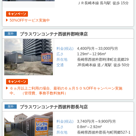
ＪＲ長崎本線 長与駅 徒歩 15分
50%OFFサービス実施中
プラスワンコンテナ西彼杵郡時津店
屋外
料金(税込)
4,400円/月～33,000円/月
広さ
1.29m²～12.96m²
所在地
長崎県西彼杵郡時津町左底郷29
交通
JR長崎本線 道ノ尾駅 徒歩 50分
６ヵ月以上ご利用の場合、最初の６ヵ月５０％OFFキャンペーン実施
中。 （管理費、事務手数料無料）
プラスワンコンテナ西彼杵郡長与店
屋外
料金(税込)
3,740円/月～9,900円/月
広さ
0.8m²～2.92m²
所在地
長崎県西彼杵郡長与町岡郷527-1