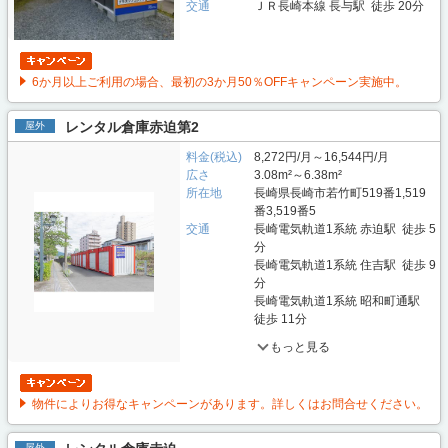
交通
ＪＲ長崎本線 長与駅 徒歩 20分
6か月以上ご利用の場合、最初の3か月50％OFFキャンペーン実施中。
レンタル倉庫赤迫第2
屋外
料金(税込)
8,272円/月～16,544円/月
広さ
3.08m²～6.38m²
所在地
長崎県長崎市若竹町519番1,519
番3,519番5
交通
長崎電気軌道1系統 赤迫駅 徒歩 5
分
長崎電気軌道1系統 住吉駅 徒歩 9
分
長崎電気軌道1系統 昭和町通駅
徒歩 11分
もっと見る
物件によりお得なキャンペーンがあります。詳しくはお問合せください。
屋外