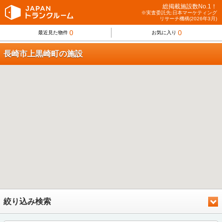
総掲載施設数No.1！
※実査委託先:日本マーケティング
リサーチ機構(2026年3月)
0
0
最近見た物件
お気に入り
長崎市上黒崎町の施設
絞り込み検索