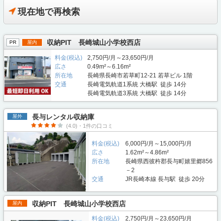
現在地で再検索
収納PIT 長崎城山小学校西店
PR
屋内
料金(税込)
2,750円/月～23,650円/月
広さ
0.49m²～6.16m²
所在地
長崎県長崎市若草町12-21 若草ビル 1階
交通
長崎電気軌道1系統 大橋駅 徒歩 14分
長崎電気軌道3系統 大橋駅 徒歩 14分
長与レンタル収納庫
屋外
(4.0)・1件の口コミ
料金(税込)
6,000円/月～15,000円/月
広さ
1.62m²～4.86m²
所在地
長崎県西彼杵郡長与町嬉里郷856
－2
交通
JR長崎本線 長与駅 徒歩 20分
収納PIT 長崎城山小学校西店
屋内
料金(税込)
2,750円/月～23,650円/月