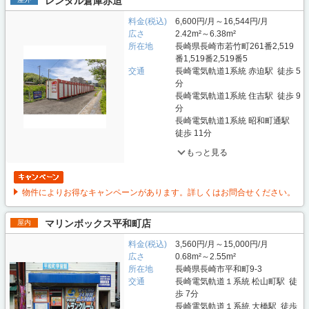
レンタル倉庫赤迫
料金(税込)
6,600円/月～16,544円/月
広さ
2.42m²～6.38m²
所在地
長崎県長崎市若竹町261番2,519
番1,519番2,519番5
交通
長崎電気軌道1系統 赤迫駅 徒歩 5
分
長崎電気軌道1系統 住吉駅 徒歩 9
分
長崎電気軌道1系統 昭和町通駅
徒歩 11分
もっと見る
物件によりお得なキャンペーンがあります。詳しくはお問合せください。
マリンボックス平和町店
屋内
料金(税込)
3,560円/月～15,000円/月
広さ
0.68m²～2.55m²
所在地
長崎県長崎市平和町9-3
交通
長崎電気軌道１系統 松山町駅 徒
歩 7分
長崎電気軌道１系統 大橋駅 徒歩