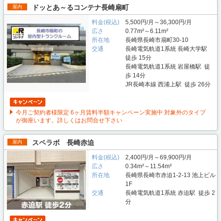
ドッとあ～るコンテナ長崎扇町
屋内
料金(税込)
5,500円/月～36,300円/月
広さ
0.77m²～6.11m²
所在地
長崎県長崎市扇町30-10
交通
長崎電気軌道1系統 長崎大学駅
徒歩 15分
長崎電気軌道1系統 岩屋橋駅 徒
歩 14分
JR長崎本線 西浦上駅 徒歩 26分
今月ご契約者様限定 6ヶ月賃料半額キャンペーン実施中 対象外のタイプ
が御座います。詳しくはお問合せ下さい
スペラボ 長崎赤迫
屋内
料金(税込)
2,400円/月～69,900円/月
広さ
0.34m²～11.54m²
所在地
長崎県長崎市赤迫1-2-13 池上ビル
1F
交通
長崎電気軌道1系統 赤迫駅 徒歩 2
分