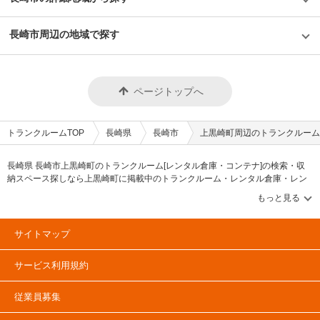
長崎市周辺の地域で探す
ページトップへ
トランクルームTOP
長崎県
長崎市
上黒崎町周辺のトランクルーム
長崎県 長崎市上黒崎町のトランクルーム[レンタル倉庫・コンテナ]の検索・収
納スペース探しなら上黒崎町に掲載中のトランクルーム・レンタル倉庫・レン
タルコンテナなどの収納スペースを、借りたい地域から探して、広さ・料金[賃
料]・セキュリティ・空調完備・24時間出し入れ可能などの希望条件で絞込み！
豊富な物件数から様々な方法でご希望の収納スペースを簡単に探せるトランク
ルーム情報サイトです。上黒崎町で気になるトランクルームを見つけたら、メ
サイトマップ
ールか電話でお問合せが可能です（無料）。
サービス利用規約
従業員募集