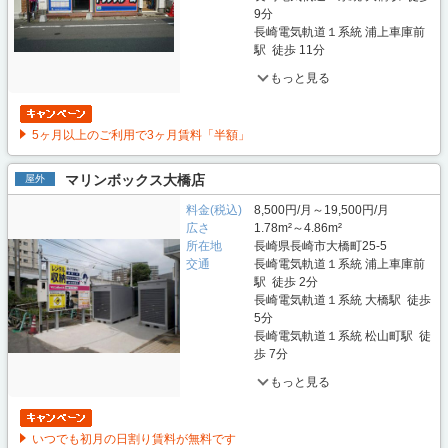
9分
長崎電気軌道１系統 浦上車庫前
駅 徒歩 11分
もっと見る
5ヶ月以上のご利用で3ヶ月賃料「半額」
マリンボックス大橋店
屋外
料金(税込)
8,500円/月～19,500円/月
広さ
1.78m²～4.86m²
所在地
長崎県長崎市大橋町25-5
交通
長崎電気軌道１系統 浦上車庫前
駅 徒歩 2分
長崎電気軌道１系統 大橋駅 徒歩
5分
長崎電気軌道１系統 松山町駅 徒
歩 7分
もっと見る
いつでも初月の日割り賃料が無料です