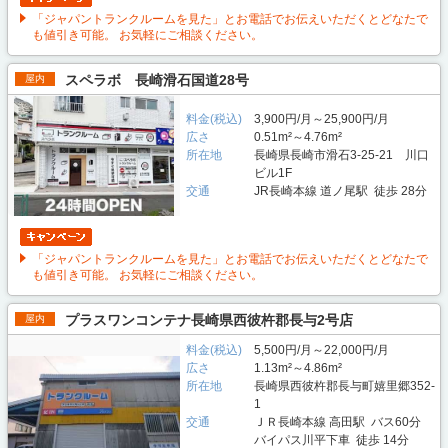
「ジャパントランクルームを見た」とお電話でお伝えいただくとどなたで
も値引き可能。 お気軽にご相談ください。
スペラボ 長崎滑石国道28号
屋内
料金(税込)
3,900円/月～25,900円/月
広さ
0.51m²～4.76m²
所在地
長崎県長崎市滑石3-25-21 川口
ビル1F
交通
JR長崎本線 道ノ尾駅 徒歩 28分
「ジャパントランクルームを見た」とお電話でお伝えいただくとどなたで
も値引き可能。 お気軽にご相談ください。
プラスワンコンテナ長崎県西彼杵郡長与2号店
屋内
料金(税込)
5,500円/月～22,000円/月
広さ
1.13m²～4.86m²
所在地
長崎県西彼杵郡長与町嬉里郷352-
1
交通
ＪＲ長崎本線 高田駅 バス60分
バイパス川平下車 徒歩 14分