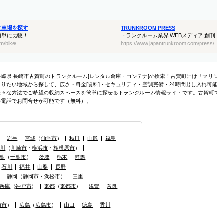
駐車場を探す
TRUNKROOM PRESS
簡単に比較！
トランクルーム業界 WEBメディア 創刊
m/bike/
https://www.japantrunkroom.com/press/
長崎県 長崎市古賀町のトランクルーム[レンタル倉庫・コンテナ]の検索！古賀町には「マ
借りたい地域から探して、広さ・料金[賃料]・セキュリティ・空調完備・24時間出し入れ可
様々な方法でご希望の収納スペースを簡単に探せるトランクルーム情報サイトです。古賀町
か電話でお問合せが可能です（無料）。
岩手
宮城
（
仙台市
）
秋田
山形
福島
奈川
（
川崎市
・
横浜市
・
相模原市
）
葉
（
千葉市
）
茨城
栃木
群馬
石川
福井
山梨
長野
静岡
（
静岡市
・
浜松市
）
三重
兵庫
（
神戸市
）
京都
（
京都市
）
滋賀
奈良
山市
）
広島
（
広島市
）
山口
徳島
香川