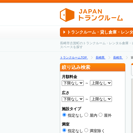
トランクルーム・貸し倉庫・レン
長崎市古賀町のトランクルーム・レンタル倉庫・
スペースを探す
トランクルームTOP
長崎県
長崎市
絞り込み検索
月額料金
～
広さ
～
施設タイプ
指定なし
屋内
屋外
満室
指定なし
満室除く