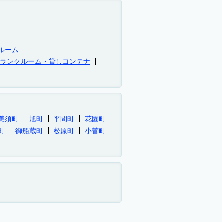
ルーム
トランクルーム・貸しコンテナ
美須町
旭町
平間町
花園町
町
御船蔵町
松原町
小菅町