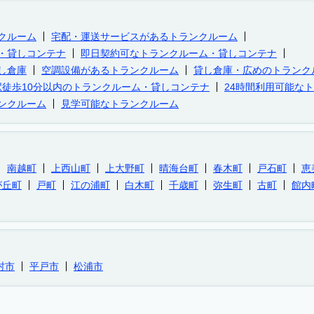
クルーム
宅配・運送サービスがあるトランクルーム
・貸しコンテナ
即日契約可なトランクルーム・貸しコンテナ
し倉庫
空調設備があるトランクルーム
貸し倉庫・広めのトランク
駅徒歩10分以内のトランクルーム・貸しコンテナ
24時間利用可能な
ンクルーム
見学可能なトランクルーム
南越町
上西山町
上大野町
晴海台町
春木町
戸石町
恵
が丘町
戸町
江の浦町
白木町
千歳町
弥生町
古町
館内
村市
平戸市
松浦市