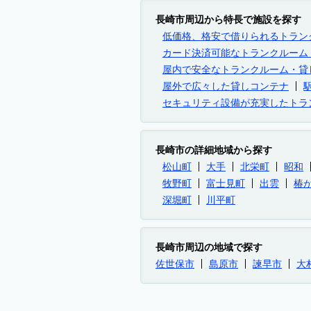
長崎市周辺から特長で施設を探す
低価格、格安で借りられるトラン
カード決済可能なトランクルーム
屋内で安全なトランクルーム・貸
屋外で広々した貸しコンテナ
セキュリティ設備が充実したトラ
長崎市の詳細地域から探す
松山町
大手
北栄町
昭和
牧野町
富士見町
出雲
椿
深堀町
川平町
長崎市周辺の地域で探す
佐世保市
島原市
諫早市
大