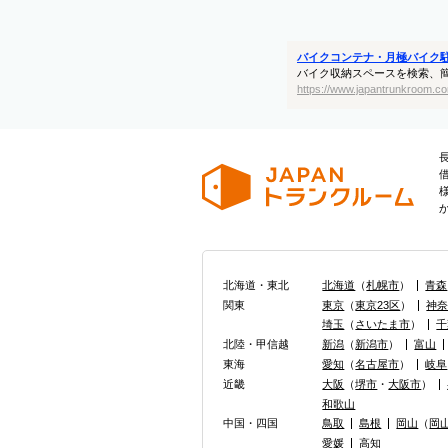
バイクコンテナ・月極バイク
バイク収納スペースを検索、
https://www.japantrunkroom.co
北海道・東北
北海道
（
札幌市
）
青森
関東
東京
（
東京23区
）
神
埼玉
（
さいたま市
）
千
北陸・甲信越
新潟
（
新潟市
）
富山
東海
愛知
（
名古屋市
）
岐阜
近畿
大阪
（
堺市
・
大阪市
）
和歌山
中国・四国
鳥取
島根
岡山
（
岡
愛媛
高知