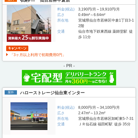
料金(税込)
3,190円/月～19,910円/月
広さ
0.49m²～6.64m²
所在地
宮城県仙台市若林区中倉1丁目3-1
2階
交通
仙台市地下鉄東西線 薬師堂駅 徒
歩 11分
「3ヶ月以上利用で初期費用0円」
- PR -
ハローストレージ仙台東インター
屋外
料金(税込)
8,000円/月～34,100円/月
広さ
2.47m²～13.2m²
所在地
宮城県仙台市若林区卸町東5-7-31
交通
ＪＲ仙石線 福田町駅 徒歩 35分