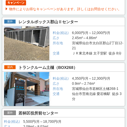
物件によりお得なキャンペーンがあります。詳しくはお問合せください。
レンタルボックス郡山Ⅱセンター
屋外
料金(税込)
6,000円/月～12,000円/月
広さ
2.45m²～4.86m²
所在地
宮城県仙台市太白区郡山2丁目12-
21
交通
ＪＲ東北本線 太子堂駅 徒歩 8分
トランクルーム土樋（BOX268）
屋内
料金(税込)
4,350円/月～12,300円/月
広さ
0.9m²～2.74m²
所在地
宮城県仙台市若林区土樋268-1
交通
仙台市営南北線 愛宕橋駅 徒歩 3
分
若林区役所前センター
屋外
料金(税込)
5,500円/月～18,700円/月
広さ
2.09m²～8.02m²