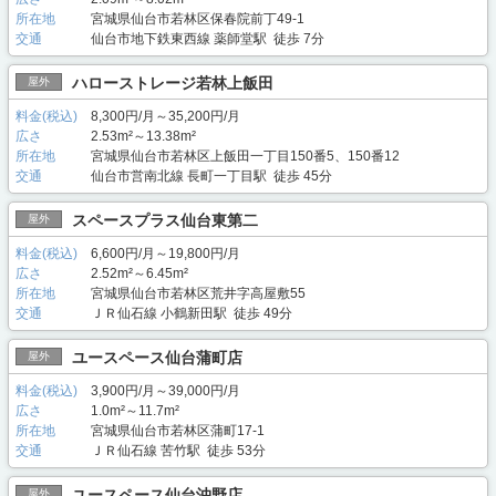
所在地
宮城県仙台市若林区保春院前丁49-1
交通
仙台市地下鉄東西線 薬師堂駅 徒歩 7分
ハローストレージ若林上飯田
屋外
料金(税込)
8,300円/月～35,200円/月
広さ
2.53m²～13.38m²
所在地
宮城県仙台市若林区上飯田一丁目150番5、150番12
交通
仙台市営南北線 長町一丁目駅 徒歩 45分
スペースプラス仙台東第二
屋外
料金(税込)
6,600円/月～19,800円/月
広さ
2.52m²～6.45m²
所在地
宮城県仙台市若林区荒井字高屋敷55
交通
ＪＲ仙石線 小鶴新田駅 徒歩 49分
ユースペース仙台蒲町店
屋外
料金(税込)
3,900円/月～39,000円/月
広さ
1.0m²～11.7m²
所在地
宮城県仙台市若林区蒲町17-1
交通
ＪＲ仙石線 苦竹駅 徒歩 53分
ユースペース仙台沖野店
屋外