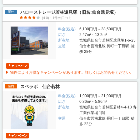
ハローストレージ若林遠見塚（旧名:仙台遠見塚）
屋外
(4.0)・1件の口コミ
料金(税込)
6,100円/月～38,500円/月
広さ
2.47m²～13.2m²
所在地
宮城県仙台市若林区遠見塚1-6-23
交通
仙台市営南北線 長町一丁目駅 徒
歩 28分
物件によりお得なキャンペーンがあります。詳しくはお問合せください。
スペラボ 仙台若林
屋内
料金(税込)
1,900円/月～21,900円/月
広さ
0.36m²～5.86m²
所在地
宮城県仙台市若林区若林4-4-13 寿
工業作業場 1階
交通
仙台市営南北線 長町一丁目駅 徒
歩 23分