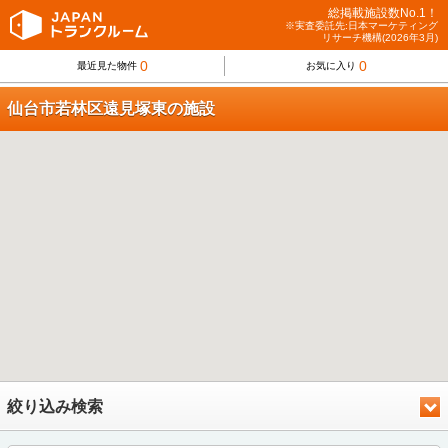
総掲載施設数No.1！
※実査委託先:日本マーケティング
リサーチ機構(2026年3月)
0
0
最近見た物件
お気に入り
仙台市若林区遠見塚東の施設
絞り込み検索