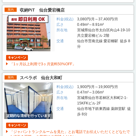
収納PiT 仙台愛宕橋店
屋内
料金(税込)
3,080円/月～37,400円/月
広さ
0.49m²～8.91m²
所在地
宮城県仙台市太白区向山4-19-10
共立愛宕橋ビル 2階
交通
仙台市営南北線 愛宕橋駅 徒歩 8
分
「1ヶ月以上利用で3ヶ月賃料50%OFF」
スペラボ 仙台大和町
屋内
料金(税込)
1,900円/月～19,900円/月
広さ
0.47m²～3.06m²
所在地
宮城県仙台市若林区大和町2-1-
15KFKビル 2F
交通
仙台市地下鉄東西線 薬師堂駅 徒
歩 8分
「ジャパントランクルームを見た」とお電話でお伝えいただくとどなたで