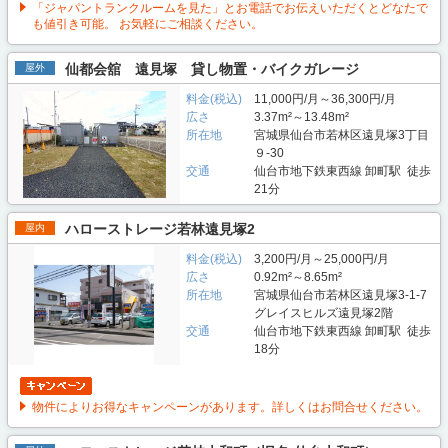
「ジャパントランクルームを見た」とお電話でお伝えいただくとどなたで
も値引き可能。 お気軽にご相談ください。
仙都会舘 遠見塚 貸し物置・バイクガレージ
屋外
料金(税込)
11,000円/月～36,300円/月
広さ
3.37m²～13.48m²
所在地
宮城県仙台市若林区遠見塚3丁目
９-30
交通
仙台市地下鉄東西線 卸町駅 徒歩
21分
ハローストレージ若林遠見塚2
屋内
料金(税込)
3,200円/月～25,000円/月
広さ
0.92m²～8.65m²
所在地
宮城県仙台市若林区遠見塚3-1-7
グレイスヒルズ遠見塚2階
交通
仙台市地下鉄東西線 卸町駅 徒歩
18分
物件によりお得なキャンペーンがあります。詳しくはお問合せください。