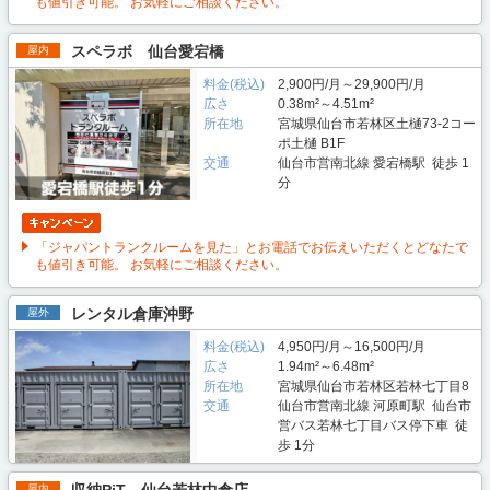
も値引き可能。 お気軽にご相談ください。
スペラボ 仙台愛宕橋
屋内
料金(税込)
2,900円/月～29,900円/月
広さ
0.38m²～4.51m²
所在地
宮城県仙台市若林区土樋73-2コー
ポ土樋 B1F
交通
仙台市営南北線 愛宕橋駅 徒歩 1
分
「ジャパントランクルームを見た」とお電話でお伝えいただくとどなたで
も値引き可能。 お気軽にご相談ください。
レンタル倉庫沖野
屋外
料金(税込)
4,950円/月～16,500円/月
広さ
1.94m²～6.48m²
所在地
宮城県仙台市若林区若林七丁目8
交通
仙台市営南北線 河原町駅 仙台市
営バス若林七丁目バス停下車 徒
歩 1分
収納PiT 仙台若林中倉店
屋内