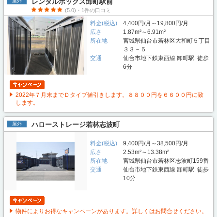
レンタルボックス卸町駅前
屋外
(5.0)・1件の口コミ
料金(税込)
4,400円/月～19,800円/月
広さ
1.87m²～6.91m²
所在地
宮城県仙台市若林区大和町５丁目
３３－５
交通
仙台市地下鉄東西線 卸町駅 徒歩
6分
2022年７月末までＤタイプ値引きします。８８００円を６６００円に致
します。
ハローストレージ若林志波町
屋外
料金(税込)
9,400円/月～38,500円/月
広さ
2.53m²～13.38m²
所在地
宮城県仙台市若林区志波町159番
交通
仙台市地下鉄東西線 卸町駅 徒歩
10分
物件によりお得なキャンペーンがあります。詳しくはお問合せください。