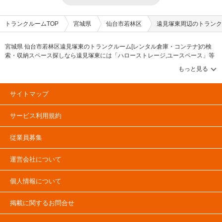
トランクルームTOP
宮城県
仙台市若林区
遠見塚東周辺のトランク
宮城県 仙台市若林区遠見塚東のトランクルーム[レンタル倉庫・コンテナ]の検
索・収納スペース探しなら遠見塚東には「ハローストレージ,ユースペース」等
のブランドが掲載されています。借りたい地域から探して、広さ・料金[賃料]・
セキュリティ・空調完備・24時間出し入れ可能などの希望条件で絞込み！豊富
な物件数から様々な方法でご希望の収納スペースを簡単に探せるトランクルー
ム情報サイトです。遠見塚東で気になるトランクルームを見つけたら、メール
サイトマップ
か電話でお問合せが可能です（無料）。
サービス利用規約
従業員募集
運営会社について
個人情報について
掲載に関するお問合せ