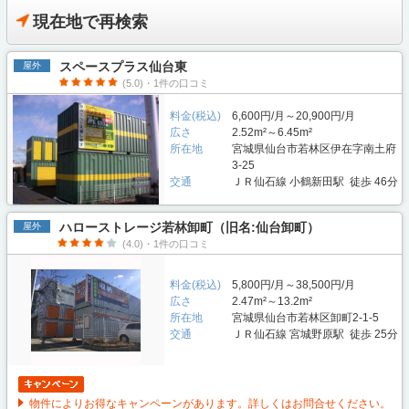
現在地で再検索
スペースプラス仙台東
屋外
(5.0)・1件の口コミ
料金(税込)
6,600円/月～20,900円/月
広さ
2.52m²～6.45m²
所在地
宮城県仙台市若林区伊在字南土府
3-25
交通
ＪＲ仙石線 小鶴新田駅 徒歩 46分
ハローストレージ若林卸町（旧名:仙台卸町）
屋外
(4.0)・1件の口コミ
料金(税込)
5,800円/月～38,500円/月
広さ
2.47m²～13.2m²
所在地
宮城県仙台市若林区卸町2-1-5
交通
ＪＲ仙石線 宮城野原駅 徒歩 25分
物件によりお得なキャンペーンがあります。詳しくはお問合せください。