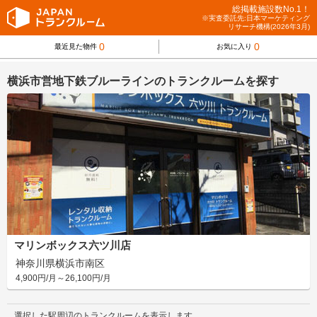
総掲載施設数No.1！
※実査委託先:日本マーケティング
リサーチ機構(2026年3月)
0
0
最近見た物件
お気に入り
横浜市営地下鉄ブルーラインのトランクルームを探す
マリンボックス六ツ川店
神奈川県横浜市南区
4,900円/月～26,100円/月
選択した駅周辺のトランクルームを表示します