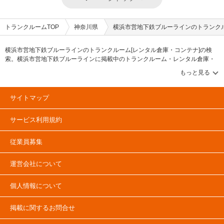
トランクルームTOP
神奈川県
横浜市営地下鉄ブルーラインのトランク
横浜市営地下鉄ブルーラインのトランクルーム[レンタル倉庫・コンテナ]の検
索。横浜市営地下鉄ブルーラインに掲載中のトランクルーム・レンタル倉庫・
レンタルコンテナなどの収納スペースを、借りたい地域から探して、広さ・料
金[賃料]・セキュリティ・空調完備・24時間出し入れ可能などの希望条件で絞込
み！豊富な物件数から様々な方法でご希望の収納スペースを簡単に探せるトラ
ンクルーム情報サイトです。横浜市営地下鉄ブルーラインで気になるトランク
サイトマップ
ルームを見つけたら、メールか電話でお問合せが可能です（無料）。
サービス利用規約
従業員募集
運営会社について
個人情報について
掲載に関するお問合せ