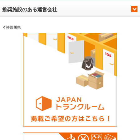
のほか、詳細なキャンペーンや施設へのご質問はLIFULLトランクルームから電話やメール
にてお気軽にお問い合わせください。 編集後記 押入れ産業株式会社は「誰でも入りやすい
推奨施設のある運営会社
店舗運営」を目指しているという。「PiO横浜高島台店」の白と青を基調とした明るく清
潔感のある内装からもその想いは窺えた。また内装だけでなく施設内に防犯カメラが設置
されており、入口はカードキーにより施錠されており、24時間安心して利用できることな
ど女性客やファミリー層のお客様も多いことも納得できた。さらに「PiO横浜高島台店」
神奈川県
では空調とサーキュレーターを完備し、お客様の荷物が常に最適な環境で保管されるよう
に配慮されているため大切な荷物であっても安心して預けることが出来る。 横浜駅から徒
歩でアクセスが可能なため、周辺エリアだけでなく都内や近隣エリアでトランクルームを
探している方にも是非お勧めしたい施設であった。