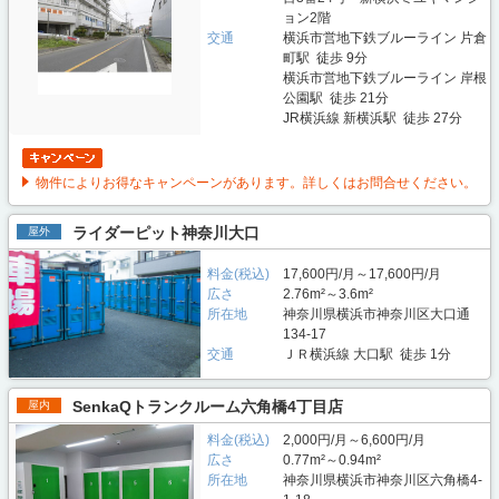
ョン2階
交通
横浜市営地下鉄ブルーライン 片倉
町駅 徒歩 9分
横浜市営地下鉄ブルーライン 岸根
公園駅 徒歩 21分
JR横浜線 新横浜駅 徒歩 27分
物件によりお得なキャンペーンがあります。詳しくはお問合せください。
ライダーピット神奈川大口
屋外
料金(税込)
17,600円/月～17,600円/月
広さ
2.76m²～3.6m²
所在地
神奈川県横浜市神奈川区大口通
134-17
交通
ＪＲ横浜線 大口駅 徒歩 1分
SenkaQトランクルーム六角橋4丁目店
屋内
料金(税込)
2,000円/月～6,600円/月
広さ
0.77m²～0.94m²
所在地
神奈川県横浜市神奈川区六角橋4-