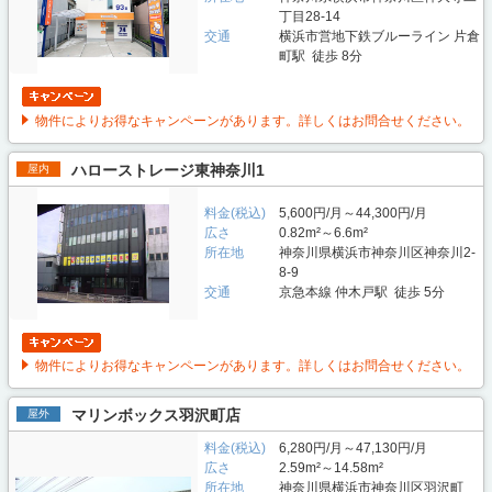
丁目28-14
交通
横浜市営地下鉄ブルーライン 片倉
町駅 徒歩 8分
物件によりお得なキャンペーンがあります。詳しくはお問合せください。
ハローストレージ東神奈川1
屋内
料金(税込)
5,600円/月～44,300円/月
広さ
0.82m²～6.6m²
所在地
神奈川県横浜市神奈川区神奈川2-
8-9
交通
京急本線 仲木戸駅 徒歩 5分
物件によりお得なキャンペーンがあります。詳しくはお問合せください。
マリンボックス羽沢町店
屋外
料金(税込)
6,280円/月～47,130円/月
広さ
2.59m²～14.58m²
所在地
神奈川県横浜市神奈川区羽沢町