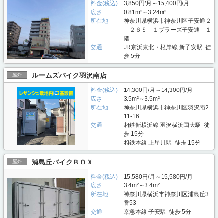
料金(税込)
3,850円/月～15,400円/月
広さ
0.81m²～3.24m²
所在地
神奈川県横浜市神奈川区子安通２
－２６５－１プラーズ子安通 １
階
交通
JR京浜東北・根岸線 新子安駅 徒
歩 5分
ルームズバイク羽沢南店
屋外
料金(税込)
14,300円/月～14,300円/月
広さ
3.5m²～3.5m²
所在地
神奈川県横浜市神奈川区羽沢南2-
11-16
交通
相鉄新横浜線 羽沢横浜国大駅 徒
歩 15分
相鉄本線 上星川駅 徒歩 15分
浦島丘バイクＢＯＸ
屋外
料金(税込)
15,580円/月～15,580円/月
広さ
3.4m²～3.4m²
所在地
神奈川県横浜市神奈川区浦島丘3
番53
交通
京急本線 子安駅 徒歩 5分