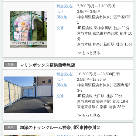
料金(税込)
7,700円/月～7,700円/月
広さ
3.9m²～3.9m²
所在地
神奈川県横浜市神奈川区千若町2-
1
交通
JR横浜線 東神奈川駅 徒歩 11分
京急本線 京急東神奈川駅 徒歩 10
分
京急本線 神奈川新町駅 徒歩 16分
もっと見る
マリンボックス横浜西寺尾店
屋外
料金(税込)
10,300円/月～38,500円/月
広さ
2.59m²～12.96m²
所在地
神奈川県横浜市神奈川区西寺尾2-
3-3
交通
JR横浜線 大口駅 徒歩 20分
東急東横線 妙蓮寺駅 徒歩 18分
東急東横線 白楽駅 徒歩 28分
もっと見る
加瀬のトランクルーム神奈川区東神奈川２
屋内