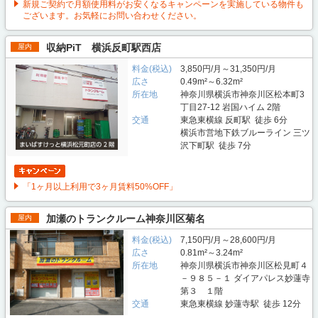
新規ご契約で月額使用料がお安くなるキャンペーンを実施している物件も
ございます。お気軽にお問い合わせください。
収納PiT 横浜反町駅西店
屋内
料金(税込)
3,850円/月～31,350円/月
広さ
0.49m²～6.32m²
所在地
神奈川県横浜市神奈川区松本町3
丁目27-12 岩国ハイム 2階
交通
東急東横線 反町駅 徒歩 6分
横浜市営地下鉄ブルーライン 三ツ
沢下町駅 徒歩 7分
「1ヶ月以上利用で3ヶ月賃料50%OFF」
加瀬のトランクルーム神奈川区菊名
屋内
料金(税込)
7,150円/月～28,600円/月
広さ
0.81m²～3.24m²
所在地
神奈川県横浜市神奈川区松見町４
－９８５－１ ダイアパレス妙蓮寺
第３ １階
交通
東急東横線 妙蓮寺駅 徒歩 12分