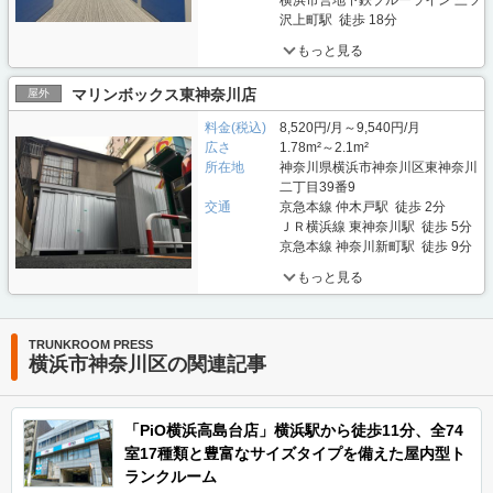
横浜市営地下鉄ブルーライン 三ツ
沢上町駅 徒歩 18分
もっと見る
マリンボックス東神奈川店
屋外
料金(税込)
8,520円/月～9,540円/月
広さ
1.78m²～2.1m²
所在地
神奈川県横浜市神奈川区東神奈川
二丁目39番9
交通
京急本線 仲木戸駅 徒歩 2分
ＪＲ横浜線 東神奈川駅 徒歩 5分
京急本線 神奈川新町駅 徒歩 9分
もっと見る
TRUNKROOM PRESS
横浜市神奈川区の関連記事
「PiO横浜高島台店」横浜駅から徒歩11分、全74
室17種類と豊富なサイズタイプを備えた屋内型ト
ランクルーム