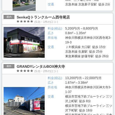
交通
京急本線 京急新子安駅 徒歩 2分
SenkaQトランクルーム西寺尾店
屋内
(5.0)・1件の口コミ
料金(税込)
5,200円/月～8,600円/月
広さ
0.8m²～1.35m²
所在地
神奈川県横浜市神奈川区西寺尾3-
19-3
交通
ＪＲ横浜線 大口駅 徒歩 15分
京急本線 生麦駅 徒歩 25分
東急東横線 妙蓮寺駅 徒歩 26分
GRANDYレンタルBOX神大寺
屋外
(5.0)・2件の口コミ
料金(税込)
13,200円/月～22,000円/月
広さ
1.87m²～3.38m²
所在地
神奈川県横浜市神奈川区神大寺3-
1-37
交通
横浜市営地下鉄ブルーライン 三ツ
沢上町駅 徒歩 8分
横浜市営地下鉄ブルーライン 三ツ
沢下町駅 徒歩 18分