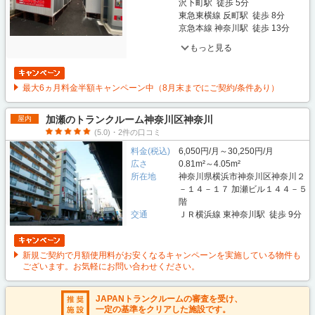
沢下町駅 徒歩 5分
東急東横線 反町駅 徒歩 8分
京急本線 神奈川駅 徒歩 13分
もっと見る
最大6ヵ月料金半額キャンペーン中（8月末までにご契約/条件あり）
加瀬のトランクルーム神奈川区神奈川
屋内
(5.0)・2件の口コミ
料金(税込)
6,050円/月～30,250円/月
広さ
0.81m²～4.05m²
所在地
神奈川県横浜市神奈川区神奈川２
－１４－１７ 加瀬ビル１４４－５
階
交通
ＪＲ横浜線 東神奈川駅 徒歩 9分
新規ご契約で月額使用料がお安くなるキャンペーンを実施している物件も
ございます。お気軽にお問い合わせください。
JAPANトランクルームの審査を受け、
一定の基準をクリアした施設です。