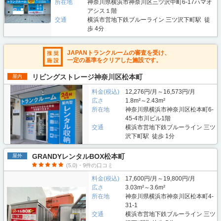
所在地
神奈川県横浜市神奈川区三ツ沢中町6-17ハマオ
アシス１階
交通
横浜市営地下鉄ブルーライン 三ツ沢下町駅 徒
歩 4分
JAPANトランクルームの審査を受け、
一定の基準をクリアした施設です。
リビングストレージ神奈川区松本町
屋内
料金(税込)
12,276円/月～16,573円/月
広さ
1.8m²～2.43m²
所在地
神奈川県横浜市神奈川区松本町6-
45-4市川ビル1階
交通
横浜市営地下鉄ブルーライン 三ツ
沢下町駅 徒歩 1分
GRANDYレンタルBOX松本町
屋外
(5.0)・9件の口コミ
料金(税込)
17,600円/月～19,800円/月
広さ
3.03m²～3.6m²
所在地
神奈川県横浜市神奈川区松本町4-
31-1
交通
横浜市営地下鉄ブルーライン 三ツ