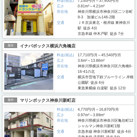
料金(税込)
7,150円/月～37,400円/月
広さ
0.81m²～4.21m²
所在地
神奈川県横浜市神奈川区二ツ谷町
9-3 加瀬ビル146-2階
交通
ＪＲ京浜東北・根岸線 東神奈川
駅 徒歩 4分
京急本線 仲木戸駅 徒歩 7分
イナバボックス横浜六角橋店
屋外
料金(税込)
17,710円/月～45,540円/月
広さ
3.6m²～13.86m²
所在地
神奈川県横浜市神奈川区六角橋6-
16-41の北
交通
横浜市営地下鉄ブルーライン 岸根
公園駅 徒歩 6分
東急東横線 白楽駅 徒歩 12分
マリンボックス神奈川新町店
屋外
料金(税込)
4,770円/月～16,870円/月
広さ
0.97m²～3.89m²
所在地
神奈川県横浜市神奈川区亀住町12
シャルマン神奈川新町1階
交通
京急本線 神奈川新町駅 徒歩 4分