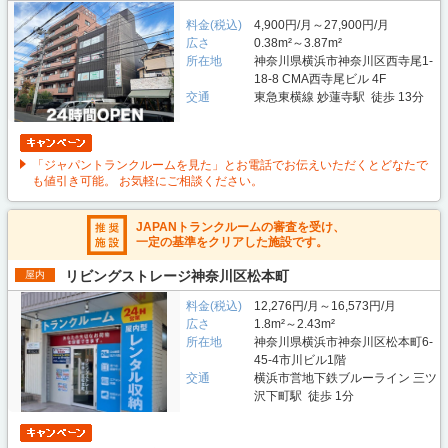
料金(税込)
4,900円/月～27,900円/月
広さ
0.38m²～3.87m²
所在地
神奈川県横浜市神奈川区西寺尾1-
18-8 CMA西寺尾ビル 4F
交通
東急東横線 妙蓮寺駅 徒歩 13分
「ジャパントランクルームを見た」とお電話でお伝えいただくとどなたで
も値引き可能。 お気軽にご相談ください。
JAPANトランクルームの審査を受け、
一定の基準をクリアした施設です。
リビングストレージ神奈川区松本町
屋内
料金(税込)
12,276円/月～16,573円/月
広さ
1.8m²～2.43m²
所在地
神奈川県横浜市神奈川区松本町6-
45-4市川ビル1階
交通
横浜市営地下鉄ブルーライン 三ツ
沢下町駅 徒歩 1分