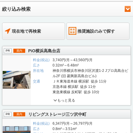
絞り込み検索
現在地で再検索
推奨施設のみで探す
PiO横浜高島台店
PR
屋内
料金(税込)
3,740円/月～43,560円/月
広さ
0.32m²～6.48m²
所在地
神奈川県横浜市神奈川区沢渡1-2 Jプロ高島台ビ
ル2F (旧 菱興新高島台ビル)
交通
ＪＲ東海道本線 横浜駅 徒歩 11分
京急本線 横浜駅 徒歩 11分
東急東横線 反町駅 徒歩 10分
もっと見る
リビングストレージ三ツ沢中町
PR
屋内
料金(税込)
6,347円/月～26,797円/月
広さ
0.8m²～3.51m²