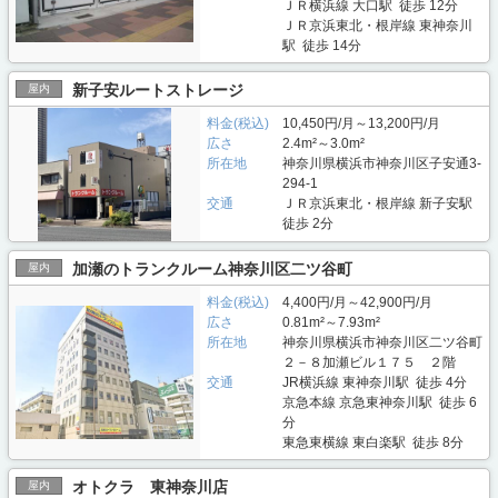
ＪＲ横浜線 大口駅 徒歩 12分
ＪＲ京浜東北・根岸線 東神奈川
駅 徒歩 14分
新子安ルートストレージ
屋内
料金(税込)
10,450円/月～13,200円/月
広さ
2.4m²～3.0m²
所在地
神奈川県横浜市神奈川区子安通3-
294-1
交通
ＪＲ京浜東北・根岸線 新子安駅
徒歩 2分
加瀬のトランクルーム神奈川区二ツ谷町
屋内
料金(税込)
4,400円/月～42,900円/月
広さ
0.81m²～7.93m²
所在地
神奈川県横浜市神奈川区二ツ谷町
２－８加瀬ビル１７５ ２階
交通
JR横浜線 東神奈川駅 徒歩 4分
京急本線 京急東神奈川駅 徒歩 6
分
東急東横線 東白楽駅 徒歩 8分
オトクラ 東神奈川店
屋内