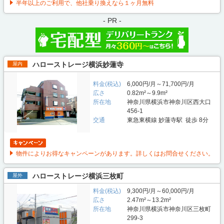
半年以上のご利用で、他社乗り換えなら１ヶ月無料
- PR -
ハローストレージ横浜妙蓮寺
屋内
料金(税込)
6,000円/月～71,700円/月
広さ
0.82m²～9.9m²
所在地
神奈川県横浜市神奈川区西大口
456-1
交通
東急東横線 妙蓮寺駅 徒歩 8分
物件によりお得なキャンペーンがあります。詳しくはお問合せください。
ハローストレージ横浜三枚町
屋外
料金(税込)
9,300円/月～60,000円/月
広さ
2.47m²～13.2m²
所在地
神奈川県横浜市神奈川区三枚町
299-3