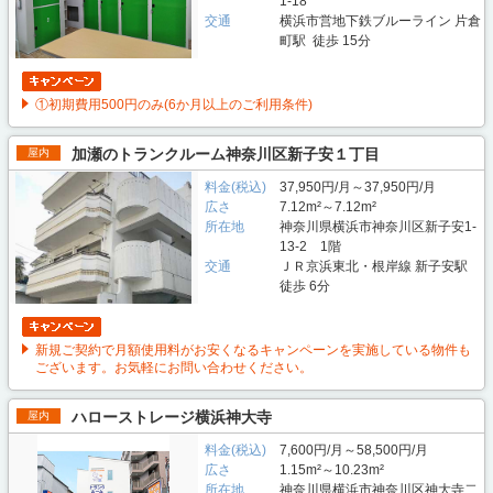
1-18
交通
横浜市営地下鉄ブルーライン 片倉
町駅 徒歩 15分
①初期費用500円のみ(6か月以上のご利用条件)
加瀬のトランクルーム神奈川区新子安１丁目
屋内
料金(税込)
37,950円/月～37,950円/月
広さ
7.12m²～7.12m²
所在地
神奈川県横浜市神奈川区新子安1-
13-2 1階
交通
ＪＲ京浜東北・根岸線 新子安駅
徒歩 6分
新規ご契約で月額使用料がお安くなるキャンペーンを実施している物件も
ございます。お気軽にお問い合わせください。
ハローストレージ横浜神大寺
屋内
料金(税込)
7,600円/月～58,500円/月
広さ
1.15m²～10.23m²
所在地
神奈川県横浜市神奈川区神大寺二