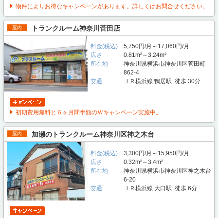
物件によりお得なキャンペーンがあります。詳しくはお問合せください。
トランクルーム神奈川菅田店
屋内
料金(税込)
5,750円/月～17,060円/月
広さ
0.81m²～3.24m²
所在地
神奈川県横浜市神奈川区菅田町
862-4
交通
ＪＲ横浜線 鴨居駅 徒歩 30分
初期費用無料と６ヶ月間半額のＷキャンペーン実施中。
加瀬のトランクルーム神奈川区神之木台
屋内
料金(税込)
3,300円/月～15,950円/月
広さ
0.32m²～3.4m²
所在地
神奈川県横浜市神奈川区神之木台
6-20
交通
ＪＲ横浜線 大口駅 徒歩 6分