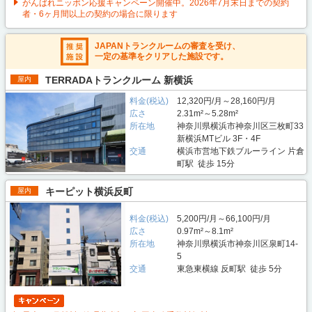
がんばれニッポン応援キャンペーン開催中。2026年7月末日までの契約
者・6ヶ月間以上の契約の場合に限ります
JAPANトランクルームの審査を受け、
一定の基準をクリアした施設です。
TERRADAトランクルーム 新横浜
屋内
料金(税込)
12,320円/月～28,160円/月
広さ
2.31m²～5.28m²
所在地
神奈川県横浜市神奈川区三枚町33
新横浜MTビル 3F・4F
交通
横浜市営地下鉄ブルーライン 片倉
町駅 徒歩 15分
キーピット横浜反町
屋内
料金(税込)
5,200円/月～66,100円/月
広さ
0.97m²～8.1m²
所在地
神奈川県横浜市神奈川区泉町14-
5
交通
東急東横線 反町駅 徒歩 5分