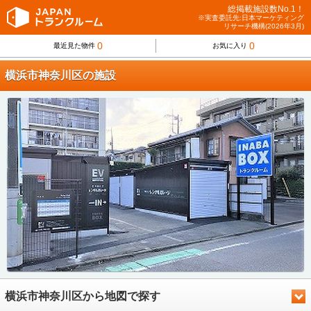
総掲載施設数No.1！
※実査委託先:日本マーケティング
リサーチ機構(2026年3月)
0
0
最近見た物件
お気に入り
横浜市神奈川区の施設
横浜市神奈川区から地図で探す