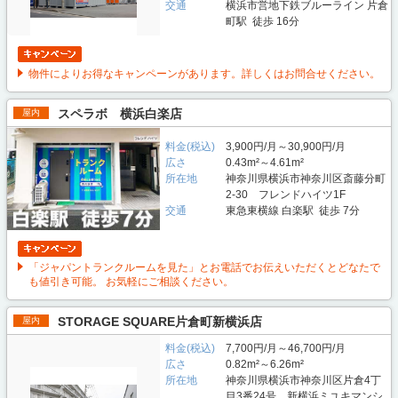
交通
横浜市営地下鉄ブルーライン 片倉
町駅 徒歩 16分
物件によりお得なキャンペーンがあります。詳しくはお問合せください。
スペラボ 横浜白楽店
屋内
料金(税込)
3,900円/月～30,900円/月
広さ
0.43m²～4.61m²
所在地
神奈川県横浜市神奈川区斎藤分町
2-30 フレンドハイツ1F
交通
東急東横線 白楽駅 徒歩 7分
「ジャパントランクルームを見た」とお電話でお伝えいただくとどなたで
も値引き可能。 お気軽にご相談ください。
STORAGE SQUARE片倉町新横浜店
屋内
料金(税込)
7,700円/月～46,700円/月
広さ
0.82m²～6.26m²
所在地
神奈川県横浜市神奈川区片倉4丁
目3番24号 新横浜ミユキマンシ