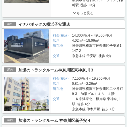
横浜市営地下鉄ブルーライン 片倉
町駅 徒歩 13分
もっと見る
イナバボックス横浜子安通店
屋外
料金(税込)
14,300円/月～49,500円/月
広さ
4.02m²～18.06m²
所在地
神奈川県横浜市神奈川区子安通1-
147-2
交通
京急本線 子安駅 徒歩 4分
加瀬のトランクルーム神奈川区東神奈川３
屋内
料金(税込)
7,150円/月～19,800円/月
広さ
0.81m²～2.26m²
所在地
神奈川県横浜市神奈川区二ツ谷町
9-3 加瀬ビル１４６－４階
交通
ＪＲ京浜東北・根岸線 東神奈川
駅 徒歩 4分
京急本線 仲木戸駅 徒歩 7分
加瀬のトランクルーム 神奈川区新子安４
屋内