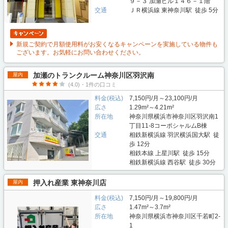
９－３ 加瀬ビル１４６－１階
交通
ＪＲ横浜線 東神奈川駅 徒歩 5分
新規ご契約で月額使用料がお安くなるキャンペーンを実施している物件も
ございます。お気軽にお問い合わせください。
加瀬のトランクルーム神奈川区羽沢南
屋内
(4.0)・1件の口コミ
料金(税込)
7,150円/月～23,100円/月
広さ
1.29m²～4.21m²
所在地
神奈川県横浜市神奈川区羽沢南1
丁目11-8コーポシャルムB棟
交通
相鉄新横浜線 羽沢横浜国大駅 徒
歩 12分
相鉄本線 上星川駅 徒歩 15分
相鉄新横浜線 西谷駅 徒歩 30分
押入れ産業 東神奈川店
屋内
料金(税込)
7,150円/月～19,800円/月
広さ
1.47m²～3.7m²
所在地
神奈川県横浜市神奈川区千若町2-
1