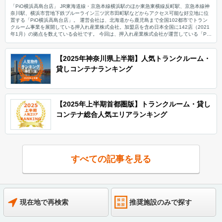
「PiO横浜高島台店」 JR東海道線・京急本線横浜駅のほか東急東横線反町駅、京急本線神
奈川駅、横浜市営地下鉄ブルーライン三ツ沢市田町駅などからアクセス可能な好立地に位
置する「PiO横浜高島台店」。 運営会社は、北海道から鹿児島まで全国102都市でトラン
クルーム事業を展開している押入れ産業株式会社。加盟店を含め日本全国に142店（2021
年1月）の拠点を数えている会社です。 今回は、押入れ産業株式会社が運営している「PiO
横浜高島台店」の特長や利用用途などをご紹介致します。 「PiO横浜高島台店」の特長を
教えてください。 カードキーやダイヤル式の鍵を設置する万全な防犯体制や、横浜駅をは
じめとする多くの駅から徒歩でアクセス可能な立地が「PiO横浜高島台店」の特長です。
【2025年神奈川県上半期】人気トランクルーム・
また「PiO横浜高島台店」は地下駐車場を完備しておりますので、国道1号横浜新道や旧東
貸しコンテナランキング
海道、首都高速神奈川2号三ツ沢線から車でアクセスすることも可能です。 収納スペース
に付属の棚板は、可動式のため高さの調整や取り外しも可能ですのでお客様のニーズに合
わせてスペースをアレンジしてご利用頂けます。「PiO横浜高島台店」では全74室を運営
しており、サイズタイプは0.2帖から4.0帖まで全17種類ございますのでお客様のご予算や
収納物に合わせてお部屋をご選択頂けます。 主にどんな方がご利用されているのでしょう
【2025年上半期首都圏版】トランクルーム・貸し
か？ 「PiO横浜高島台店」は周辺の沢渡エリアや高島台エリアにお住いのファミリー層の
お客様に、季節物の衣類や布団だけでなく、趣味の物やご家族の思い出の品などをお預け
コンテナ総合人気エリアランキング
頂いております。また、周辺にはオフィスも点在していることから法人のお客様に会社の
備品などの収納スペースとしてご利用頂いているケースもございます。 「PiO横浜高島台
店」には地下駐車場もございますので、国道1号横浜新道沿いや旧東海道沿いにお住いのお
客様や首都高速神奈川2号三ツ沢線を利用しての遠方からのお客様のご利用もございます。
セキュリティや安全面について教えてください。 「PiO横浜高島台店」は、入口にはカー
ドキーを設置し、各部屋にはダイヤル式の鍵を設置する二重防犯体制を採用し、お客様に
すべての記事を見る
安心して大切な荷物を収納頂ける施設となっています。また施設内には防犯カメラも設置
しておりますので、24時間安心してご利用頂けます。 安全面だけでなく、大切なお荷物を
お預かりする環境づくりにも配慮しており、サーキュレーターと空調設備を完備して湿度
や温度の調整を行っております。 費用や契約について教えてください。 収納スペースの価
格帯は月額3,740円から43,560円（税込）で広さも0.2帖から4.0帖まで幅広くご用意して
おります。初期費用は、当月日割賃料、翌月賃料、保証会社費用（税込賃料の約1ヶ月分）
のみで、管理費、共益費、カード費、鍵交換費、敷金、礼金などは頂いておりません。 ご
現在地で再検索
推奨施設のみで探す
契約に際して事前見学をご希望の場合はリモート内覧会を承っております。現地にてお電
話を頂けましたら、遠隔操作で開錠致しますのでご自由にご覧ください。 時期によってお
客様にお得なキャンペーン（運送料の割引・最大2か月賃料無料等）を実施しています。こ