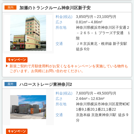
加瀬のトランクルーム神奈川区新子安
屋内
料金(税込)
3,850円/月～23,100円/月
広さ
0.81m²～4.86m²
所在地
神奈川県横浜市神奈川区子安通２
－２６５－１ プラーズ子安通 １
階
交通
ＪＲ京浜東北・根岸線 新子安駅
徒歩 6分
新規ご契約で月額使用料がお安くなるキャンペーンを実施している物件も
ございます。お気軽にお問い合わせください。
ハローストレージ東神奈川2
屋外
料金(税込)
7,600円/月～49,500円/月
広さ
2.44m²～12.63m²
所在地
神奈川県横浜市神奈川区星野町町
1番9,1番20,1番21,1番22
交通
京急本線 京急東神奈川駅 徒歩 9
分