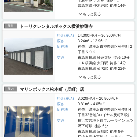
京急本線 子安駅 徒歩 5分
京急本線 仲木戸駅 徒歩 14分
もっと見る
トーリクレンタルボックス横浜妙蓮寺
屋外
料金(税込)
14,300円/月～36,300円/月
広さ
3.24m²～12.96m²
所在地
神奈川県横浜市神奈川区松見町２
丁目５９２
交通
東急東横線 妙蓮寺駅 徒歩 10分
ＪＲ横浜線 大口駅 徒歩 14分
東急東横線 菊名駅 徒歩 22分
もっと見る
マリンボックス松本町（反町）店
屋内
料金(税込)
3,620円/月～26,800円/月
広さ
0.81m²～4.05m²
所在地
神奈川県横浜市神奈川区松本町4
丁目32番地3ロイヤル反町B1階
交通
横浜市営地下鉄ブルーライン 三ツ
沢下町駅 徒歩 6分
東急東横線 反町駅 徒歩 8分