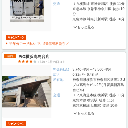
交通
ＪＲ横浜線 東神奈川駅 徒歩 11分
京急本線 京急東神奈川駅 徒歩 10
分
京急本線 神奈川新町駅 徒歩 16分
もっと見る
半年分ご一括払いで、5%保管料割引／
PiO横浜高島台店
屋内
(4.0)・1件の口コミ
料金(税込)
3,740円/月～43,560円/月
広さ
0.32m²～6.48m²
所在地
神奈川県横浜市神奈川区沢渡1-2 J
プロ高島台ビル2F (旧 菱興新高島
台ビル)
交通
ＪＲ東海道本線 横浜駅 徒歩 11分
京急本線 横浜駅 徒歩 11分
東急東横線 反町駅 徒歩 10分
もっと見る