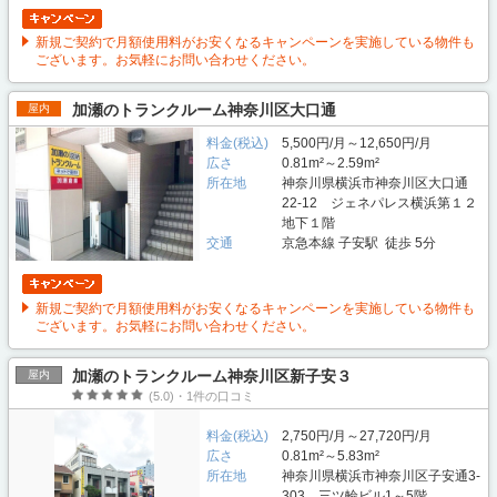
新規ご契約で月額使用料がお安くなるキャンペーンを実施している物件も
ございます。お気軽にお問い合わせください。
加瀬のトランクルーム神奈川区大口通
屋内
料金(税込)
5,500円/月～12,650円/月
広さ
0.81m²～2.59m²
所在地
神奈川県横浜市神奈川区大口通
22-12 ジェネパレス横浜第１２
地下１階
交通
京急本線 子安駅 徒歩 5分
新規ご契約で月額使用料がお安くなるキャンペーンを実施している物件も
ございます。お気軽にお問い合わせください。
加瀬のトランクルーム神奈川区新子安３
屋内
(5.0)・1件の口コミ
料金(税込)
2,750円/月～27,720円/月
広さ
0.81m²～5.83m²
所在地
神奈川県横浜市神奈川区子安通3-
303 三ツ輪ビル1～5階