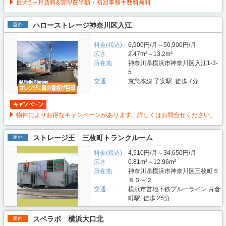
最大6ヶ月賃料&管理費半額・初回事務手数料無料
ハローストレージ神奈川区入江
屋外
料金(税込)
6,900円/月～50,900円/月
広さ
2.47m²～13.2m²
所在地
神奈川県横浜市神奈川区入江1-3-
5
交通
京急本線 子安駅 徒歩 7分
物件によりお得なキャンペーンがあります。詳しくはお問合せください。
ストレージ王 三枚町トランクルーム
屋外
料金(税込)
4,510円/月～34,650円/月
広さ
0.81m²～12.96m²
所在地
神奈川県横浜市神奈川区三枚町５
８６－２
交通
横浜市営地下鉄ブルーライン 片倉
町駅 徒歩 25分
スペラボ 横浜大口北
屋内