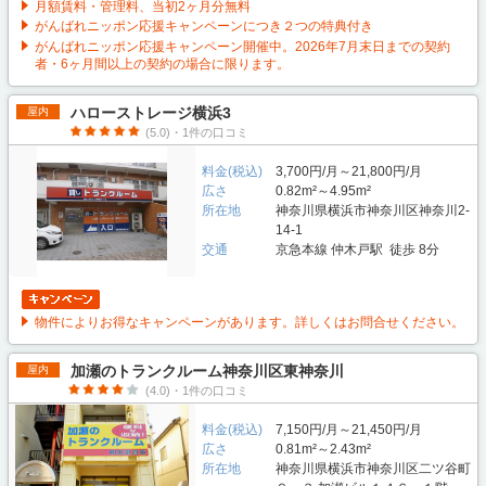
月額賃料・管理料、当初2ヶ月分無料
がんばれニッポン応援キャンペーンにつき２つの特典付き
がんばれニッポン応援キャンペーン開催中。2026年7月末日までの契約
者・6ヶ月間以上の契約の場合に限ります。
ハローストレージ横浜3
屋内
(5.0)・1件の口コミ
料金(税込)
3,700円/月～21,800円/月
広さ
0.82m²～4.95m²
所在地
神奈川県横浜市神奈川区神奈川2-
14-1
交通
京急本線 仲木戸駅 徒歩 8分
物件によりお得なキャンペーンがあります。詳しくはお問合せください。
加瀬のトランクルーム神奈川区東神奈川
屋内
(4.0)・1件の口コミ
料金(税込)
7,150円/月～21,450円/月
広さ
0.81m²～2.43m²
所在地
神奈川県横浜市神奈川区二ツ谷町