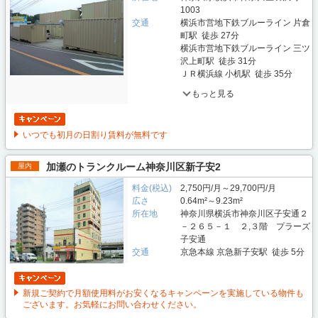
1003
交通
横浜市営地下鉄ブルーライン 片倉
町駅 徒歩 27分
横浜市営地下鉄ブルーライン 三ツ
沢上町駅 徒歩 31分
ＪＲ横浜線 小机駅 徒歩 35分
もっと見る
いつでも初月の日割り賃料が無料です
加瀬のトランクルーム神奈川区新子安2
屋内
料金(税込)
2,750円/月～29,700円/月
広さ
0.64m²～9.23m²
所在地
神奈川県横浜市神奈川区子安通２
－２６５－１ ２,３階 プラーズ
子安通
交通
京急本線 京急新子安駅 徒歩 5分
新規ご契約で月額使用料がお安くなるキャンペーンを実施している物件も
ございます。お気軽にお問い合わせください。