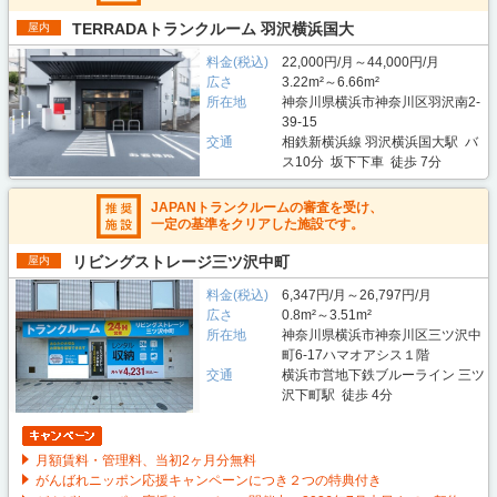
TERRADAトランクルーム 羽沢横浜国大
屋内
料金(税込)
22,000円/月～44,000円/月
広さ
3.22m²～6.66m²
所在地
神奈川県横浜市神奈川区羽沢南2-
39-15
交通
相鉄新横浜線 羽沢横浜国大駅 バ
ス10分 坂下下車 徒歩 7分
JAPANトランクルームの審査を受け、
一定の基準をクリアした施設です。
リビングストレージ三ツ沢中町
屋内
料金(税込)
6,347円/月～26,797円/月
広さ
0.8m²～3.51m²
所在地
神奈川県横浜市神奈川区三ツ沢中
町6-17ハマオアシス１階
交通
横浜市営地下鉄ブルーライン 三ツ
沢下町駅 徒歩 4分
月額賃料・管理料、当初2ヶ月分無料
がんばれニッポン応援キャンペーンにつき２つの特典付き