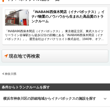
「INABA96西保木間店（イナバボックス）」イ
ナバ物置のノウハウから生まれた高品質のトラ
ンクルーム
「INABA96西保木間店（イナバボックス）」 東京都足立区、東武スカイツ
リーライン谷塚駅から徒歩12分の距離にある「INABA96西保木間店（イナ
バボックス）」。 運営会社はイナバクリエイト株式会社。1940年、オフィ
ス家具のメーカーとして創業した株式会社稲葉製作所の関連会社として、
「100人乗っても大丈夫！」でおなじみのイナバ物置のノウハウから生まれ
たレンタル収納スペース「INABA96」や「イナバボックス」を運営してい
る会社です。 今回は、イナバクリエイト株式会社が運営している
現在地で再検索
「INABA96西保木間店（イナバボックス）」の特長や利用用途などをご紹
介します。 「INABA96西保木間店（イナバボックス）」の特長を教えてく
ださい。 当社で初めて足立区に出店した「INABA96西保木間店（イナバボ
ックス）」は、国道4号線のすぐそばに位置し、車によるアクセスが良く、
神奈川県
駐車場も完備しております。2階建てエレベーター付きの「INABA96西保木
間店（イナバボックス）」は、サイズ0.3畳～4.2畳の部室を展開していま
す。 また、屋外にバイク収納が可能な電源付きガレージも設置していて、
お客さんの幅広いニーズに対応できるプレミアムトランクルームです。部室
条件からトランクルームを探す
には、断熱材仕様の二重構造の床・壁・天井を採用し耐久性を重視してお
り、外観は、イナバオリジナルの茶色を基調としポイントに赤を加え、デザ
イン性の工夫もしている高品質なトランクルームです。 主にどんな方がご
横浜市神奈川区の詳細地域からイナバボックスの施設を探す
利用されているのでしょうか？ 近隣のファミリー層に多くご利用いただい
ています。主な収納物としては季節物やお洋服、趣味の道具や大切なコレク
ションなどが多いです。 大きめの部屋や外のガレージは、資材や工具置き