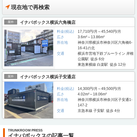
現在地で再検索
イナバボックス横浜六角橋店
屋外
料金(税込)
17,710円/月～45,540円/月
広さ
3.6m²～13.86m²
所在地
神奈川県横浜市神奈川区六角橋6-
16-41の北
交通
横浜市営地下鉄ブルーライン 岸根
公園駅 徒歩 6分
東急東横線 白楽駅 徒歩 12分
イナバボックス横浜子安通店
屋外
料金(税込)
14,300円/月～49,500円/月
広さ
4.02m²～18.06m²
所在地
神奈川県横浜市神奈川区子安通1-
147-2
交通
京急本線 子安駅 徒歩 4分
TRUNKROOM PRESS
イナバボックスの記事一覧