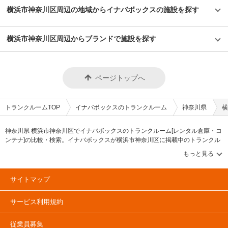
場として法人様の在庫管理などにもご利用いただいています。また、室内に
横浜市神奈川区周辺の地域からイナバボックスの施設を探す
は音響設備やアロマを設置するなど、女性でも入りやすい雰囲気を演出して
おります。 セキュリティや安全面について教えてください。 「INABA96西
保木間店（イナバボックス）」は防犯性を高めるために夜間も敷地内をライ
横浜市神奈川区周辺からブランドで施設を探す
トアップしています。 イナバ物置の部屋にはピッキング対応キーを取り入
れ、出入口はセキュリティカードを使用し契約者様以外は入室できないので
安心して荷物の保管できます。 室内には防犯カメラを設置しており、月1〜
2回社員による巡回も行っています。また、24時間365日いつでも対応いた
だける大手警備会社と導入しているため、万が一の時にも安心してご利用で
ページトップへ
きます。 お客様の大切なお荷物を預かるため、空調・換気設備を整えてい
るのはもちろん、二重床の内部には消臭・防湿対策の炭を設置するなど工夫
を行っているハイクオリティな収納空間を提供します。 費用や契約につい
て教えてください。 ご契約では、月々の利用料のほかに保証金と管理手数
トランクルームTOP
イナバボックスのトランクルーム
神奈川県
横
料をいただいております。 保証金につきましては交換手数料（1部屋5,000
円/税抜）などを差し引いた後、解約翌月末にお振込みにてご返金いたしま
す。 ネットでのお申し込みも可能ですので、LIFULLトランクルームの
神奈川県 横浜市神奈川区でイナバボックスのトランクルーム[レンタル倉庫・コ
「INABA96西保木間店（イナバボックス）」ページよりお問い合わせくだ
ンテナ]の比較・検索。イナバボックスが横浜市神奈川区に掲載中のトランクル
さい。 内覧をご希望の場合はスタッフへお問い合わせください。施設の雰
ーム・レンタル倉庫・レンタルコンテナなどの収納スペースを、借りたい地域
囲気や機能など、気になる点について事前チェックいただけます。 お得な
から探して、広さ・料金[賃料]・セキュリティ・空調完備・24時間出し入れ可能
キャンペーンなども行っておりますので、施設詳細ページにてご確認くださ
などの希望条件で絞込み！豊富な物件数から様々な方法でご希望の収納スペー
い。 編集後記 スタイリッシュなデザインが特徴的な「INABA96」シリー
スを簡単に探せるトランクルーム情報サイトです。イナバボックスで気になる
ズ。実際に伺ってみると、街に馴染むブラウン色をベースにしながらも、赤
サイトマップ
トランクルームを見つけたら、メールか電話でお問合せが可能です（無料）。
やコーポレートカラーの青も映えるデザインだった。夜間は敷地内をライト
アップすることで、施設PRに加え防犯面にも効果的という。このデザイン
サービス利用規約
や機能なら女性も安心して利用できるというのも納得だ。このような細かい
工夫やデザインにもクリエイティブを発揮している同社らしさがうかがえ、
安心と信頼のイメージができた。
従業員募集