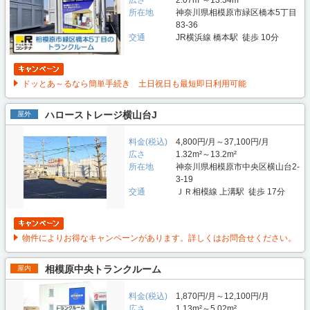
所在地
神奈川県相模原市緑区橋本5丁目
83-36
交通
JR横浜線 橋本駅 徒歩 10分
ドッとあ～るなら簡単手続き 土日祝日も最短即日利用可能
ハローストレージ横山台J
屋外
料金(税込)
4,800円/月～37,100円/月
広さ
1.32m²～13.2m²
所在地
神奈川県相模原市中央区横山台2-
3-19
交通
ＪＲ相模線 上溝駅 徒歩 17分
物件によりお得なキャンペーンがあります。詳しくはお問合せください。
相模原中央トランクルーム
屋内
料金(税込)
1,870円/月～12,100円/月
広さ
1.13m²～5.02m²