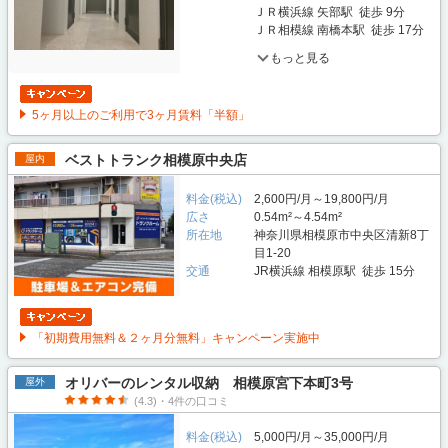
ＪＲ横浜線 矢部駅 徒歩 9分
ＪＲ相模線 南橋本駅 徒歩 17分
もっと見る
5ヶ月以上のご利用で3ヶ月賃料「半額」
ベストトランク相模原中央店
屋内
料金(税込)
2,600円/月～19,800円/月
広さ
0.54m²～4.54m²
所在地
神奈川県相模原市中央区清新8丁
目1-20
交通
JR横浜線 相模原駅 徒歩 15分
「初期費用無料＆２ヶ月分無料」キャンペーン実施中
オリバーのレンタル収納 相模原宮下本町3号
屋外
(4.3)・4件の口コミ
料金(税込)
5,000円/月～35,000円/月