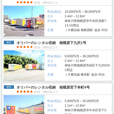
(5.0)・1件の口コミ
料金(税込)
10,000円/月～38,000円/月
広さ
2.4m²～12.8m²
所在地
神奈川県相模原市中央区清新7-
13-10周辺
交通
ＪＲ横浜線 相模原駅 徒歩 20分
オリバーのレンタル収納 相模原下九沢1号
屋外
(5.0)・2件の口コミ
料金(税込)
9,000円/月～36,300円/月
広さ
2.4m²～12.8m²
所在地
神奈川県相模原市緑区下九沢625-
1周辺
交通
ＪＲ横浜線 橋本駅 徒歩 45分
オリバーのレンタル収納 相模原宮下本町4号
屋外
(5.0)・3件の口コミ
料金(税込)
5,000円/月～35,000円/月
広さ
1.1m²～12.8m²
所在地
神奈川県相模原市中央区宮下2-