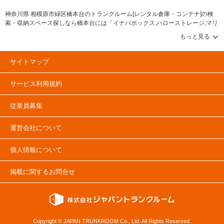
神奈川県 相模原市緑区橋本台のトランクルーム[レンタル倉庫・コンテナ]の検
索・収納スペース探しなら橋本台には「イナバボックス,ハローストレージ,マリ
ンボックス,加瀬のトランクルーム」等のブランドが掲載されています。借りた
い地域から探して、広さ・料金[賃料]・セキュリティ・空調完備・24時間出し入
れ可能などの希望条件で絞込み！豊富な物件数から様々な方法でご希望の収納
スペースを簡単に探せるトランクルーム情報サイトです。橋本台で気になるト
サイトマップ
ランクルームを見つけたら、メールか電話でお問合せが可能です（無料）。
サービス利用規約
従業員募集
運営会社について
個人情報について
掲載に関するお問合せ
Copyright © JAPAN TRUNKROOM Co., Ltd. All Rights Reserved.