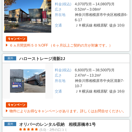
料金(税込)
4,070円/月～14,080円/月
広さ
0.52m²～3.08m²
所在地
神奈川県相模原市中央区相模原6-
6-17
交通
ＪＲ横浜線 相模原駅 徒歩 10分
６ヵ月間賃料５０％OFF （６ヶ月以上ご契約の方が対象です。）
ハローストレージ清新2J
屋外
料金(税込)
6,600円/月～38,500円/月
広さ
2.47m²～13.2m²
所在地
神奈川県相模原市中央区清新7-
10-7
交通
ＪＲ横浜線 相模原駅 徒歩 16分
物件によりお得なキャンペーンがあります。詳しくはお問合せください。
オリバーのレンタル収納 相模原橋本1号
屋外
(5.0)・2件の口コミ