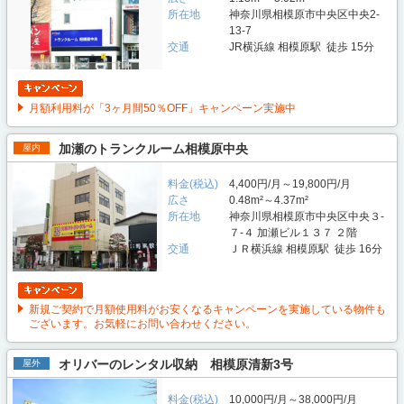
所在地
神奈川県相模原市中央区中央2-
13-7
交通
JR横浜線 相模原駅 徒歩 15分
月額利用料が「3ヶ月間50％OFF」キャンペーン実施中
加瀬のトランクルーム相模原中央
屋内
料金(税込)
4,400円/月～19,800円/月
広さ
0.48m²～4.37m²
所在地
神奈川県相模原市中央区中央３-
７-４ 加瀬ビル１３７ ２階
交通
ＪＲ横浜線 相模原駅 徒歩 16分
新規ご契約で月額使用料がお安くなるキャンペーンを実施している物件も
ございます。お気軽にお問い合わせください。
オリバーのレンタル収納 相模原清新3号
屋外
料金(税込)
10,000円/月～38,000円/月