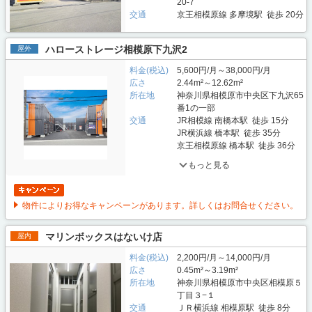
20-7
交通
京王相模原線 多摩境駅 徒歩 20分
ハローストレージ相模原下九沢2
屋外
料金(税込)
5,600円/月～38,000円/月
広さ
2.44m²～12.62m²
所在地
神奈川県相模原市中央区下九沢65
番1の一部
交通
JR相模線 南橋本駅 徒歩 15分
JR横浜線 橋本駅 徒歩 35分
京王相模原線 橋本駅 徒歩 36分
もっと見る
物件によりお得なキャンペーンがあります。詳しくはお問合せください。
マリンボックスはないけ店
屋内
料金(税込)
2,200円/月～14,000円/月
広さ
0.45m²～3.19m²
所在地
神奈川県相模原市中央区相模原５
丁目３−１
交通
ＪＲ横浜線 相模原駅 徒歩 8分