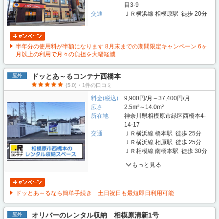
目3-9
交通
ＪＲ横浜線 相模原駅 徒歩 20分
半年分の使用料が半額になります 8月末までの期間限定キャンペーン 6ヶ
月以上の利用で月々の負担を大幅軽減
ドッとあ～るコンテナ西橋本
屋外
(5.0)・1件の口コミ
料金(税込)
9,900円/月～37,400円/月
広さ
2.5m²～14.0m²
所在地
神奈川県相模原市緑区西橋本4-
14-17
交通
ＪＲ横浜線 橋本駅 徒歩 25分
ＪＲ横浜線 相原駅 徒歩 25分
ＪＲ相模線 南橋本駅 徒歩 30分
もっと見る
ドッとあ～るなら簡単手続き 土日祝日も最短即日利用可能
オリバーのレンタル収納 相模原清新1号
屋外