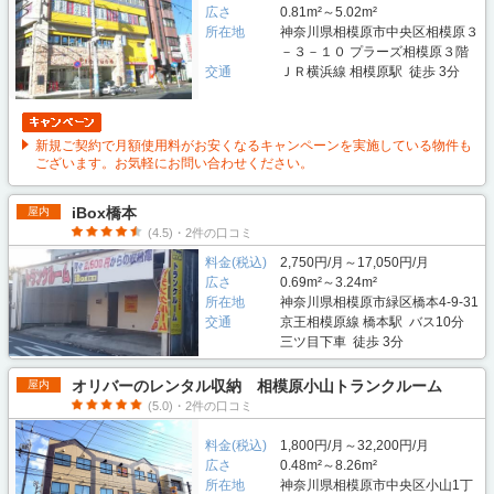
広さ
0.81m²～5.02m²
所在地
神奈川県相模原市中央区相模原３
－３－１０ プラーズ相模原３階
交通
ＪＲ横浜線 相模原駅 徒歩 3分
新規ご契約で月額使用料がお安くなるキャンペーンを実施している物件も
ございます。お気軽にお問い合わせください。
iBox橋本
屋内
(4.5)・2件の口コミ
料金(税込)
2,750円/月～17,050円/月
広さ
0.69m²～3.24m²
所在地
神奈川県相模原市緑区橋本4-9-31
交通
京王相模原線 橋本駅 バス10分
三ツ目下車 徒歩 3分
オリバーのレンタル収納 相模原小山トランクルーム
屋内
(5.0)・2件の口コミ
料金(税込)
1,800円/月～32,200円/月
広さ
0.48m²～8.26m²
所在地
神奈川県相模原市中央区小山1丁