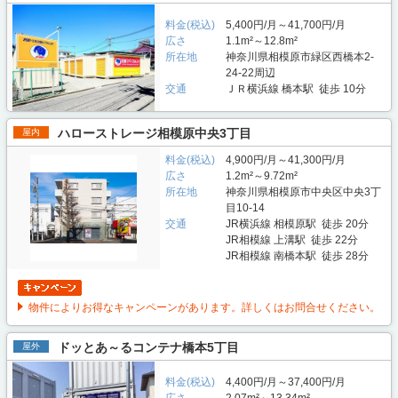
料金(税込)
5,400円/月～41,700円/月
広さ
1.1m²～12.8m²
所在地
神奈川県相模原市緑区西橋本2-
24-22周辺
交通
ＪＲ横浜線 橋本駅 徒歩 10分
ハローストレージ相模原中央3丁目
屋内
料金(税込)
4,900円/月～41,300円/月
広さ
1.2m²～9.72m²
所在地
神奈川県相模原市中央区中央3丁
目10-14
交通
JR横浜線 相模原駅 徒歩 20分
JR相模線 上溝駅 徒歩 22分
JR相模線 南橋本駅 徒歩 28分
物件によりお得なキャンペーンがあります。詳しくはお問合せください。
ドッとあ～るコンテナ橋本5丁目
屋外
料金(税込)
4,400円/月～37,400円/月
広さ
2.07m²～13.34m²