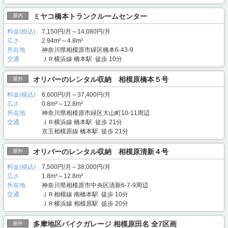
ミヤコ橋本トランクルームセンター
屋内
料金(税込)
7,150円/月～14,080円/月
広さ
2.94m²～4.8m²
所在地
神奈川県相模原市緑区橋本6-43-9
交通
ＪＲ横浜線 橋本駅 徒歩 10分
オリバーのレンタル収納 相模原橋本５号
屋外
料金(税込)
6,600円/月～37,400円/月
広さ
0.8m²～12.8m²
所在地
神奈川県相模原市緑区大山町10-11周辺
交通
ＪＲ横浜線 橋本駅 徒歩 21分
京王相模原線 橋本駅 徒歩 21分
オリバーのレンタル収納 相模原清新４号
屋外
料金(税込)
7,500円/月～38,000円/月
広さ
1.8m²～12.8m²
所在地
神奈川県相模原市中央区清新6-7-9周辺
交通
ＪＲ相模線 南橋本駅 徒歩 10分
ＪＲ横浜線 相模原駅 徒歩 20分
多摩地区バイクガレージ 相模原田名 全7区画
屋外