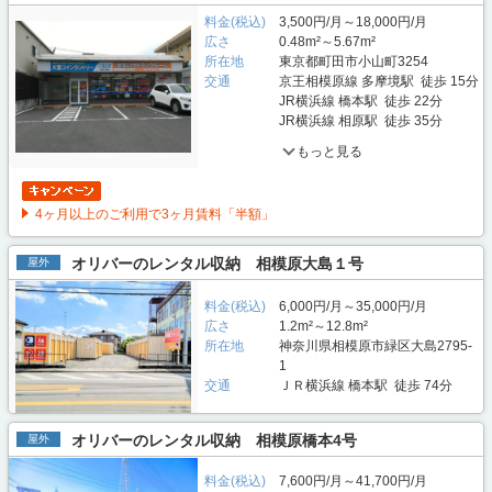
料金(税込)
3,500円/月～18,000円/月
広さ
0.48m²～5.67m²
所在地
東京都町田市小山町3254
交通
京王相模原線 多摩境駅 徒歩 15分
JR横浜線 橋本駅 徒歩 22分
JR横浜線 相原駅 徒歩 35分
もっと見る
4ヶ月以上のご利用で3ヶ月賃料「半額」
オリバーのレンタル収納 相模原大島１号
屋外
料金(税込)
6,000円/月～35,000円/月
広さ
1.2m²～12.8m²
所在地
神奈川県相模原市緑区大島2795-
1
交通
ＪＲ横浜線 橋本駅 徒歩 74分
オリバーのレンタル収納 相模原橋本4号
屋外
料金(税込)
7,600円/月～41,700円/月