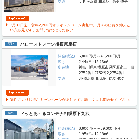
交通
ＪＲ横浜線 相原駅 徒歩 40分
7月31日迄 賃料2,200円オフキャンペーン実施中。月々の出費を抑えた
い方必見です。お問い合わせください。
ハローストレージ相模原原宿
屋外
料金(税込)
5,800円/月～41,200円/月
広さ
2.44m²～12.63m²
所在地
神奈川県相模原市緑区原宿三丁目
2752番1,2752番2,2754番1
交通
JR横浜線 相原駅 徒歩 40分
物件によりお得なキャンペーンがあります。詳しくはお問合せください。
ドッとあ～るコンテナ相模原下九沢
屋外
料金(税込)
8,800円/月～39,600円/月
広さ
1.95m²～12.18m²