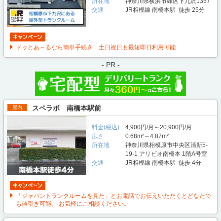
所在地
神奈川県横浜市緑区下九沢1357
交通
JR相模線 南橋本駅 徒歩 25分
ドッとあ～るなら簡単手続き 土日祝日も最短即日利用可能
- PR -
スペラボ 南橋本駅前
屋内
料金(税込)
4,900円/月～20,900円/月
広さ
0.68m²～4.87m²
所在地
神奈川県相模原市中央区清新5-
19-1 アリビオ南橋本 1階A号室
交通
JR相模線 南橋本駅 徒歩 4分
「ジャパントランクルームを見た」とお電話でお伝えいただくとどなたで
も値引き可能。 お気軽にご相談ください。