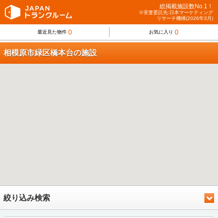
総掲載施設数No.1！
※実査委託先:日本マーケティング
リサーチ機構(2026年3月)
0
0
最近見た物件
お気に入り
相模原市緑区橋本台の施設
絞り込み検索