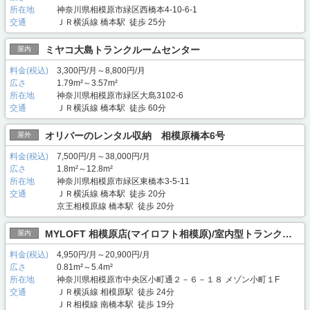
所在地
神奈川県相模原市緑区西橋本4-10-6-1
交通
ＪＲ横浜線 橋本駅 徒歩 25分
ミヤコ大島トランクルームセンター
屋内
料金(税込)
3,300円/月～8,800円/月
広さ
1.79m²～3.57m²
所在地
神奈川県相模原市緑区大島3102-6
交通
ＪＲ横浜線 橋本駅 徒歩 60分
オリバーのレンタル収納 相模原橋本6号
屋外
料金(税込)
7,500円/月～38,000円/月
広さ
1.8m²～12.8m²
所在地
神奈川県相模原市緑区東橋本3-5-11
交通
ＪＲ横浜線 橋本駅 徒歩 20分
京王相模原線 橋本駅 徒歩 20分
MYLOFT 相模原店(マイロフト相模原)/室内型トランクルーム
屋内
料金(税込)
4,950円/月～20,900円/月
広さ
0.81m²～5.4m²
所在地
神奈川県相模原市中央区小町通２－６－１８ メゾン小町１F
交通
ＪＲ横浜線 相模原駅 徒歩 24分
ＪＲ相模線 南橋本駅 徒歩 19分