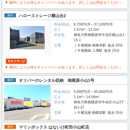
物件によりお得なキャンペーンがあります。詳しくはお問合せください。
ハローストレージ横山台2
屋外
料金(税込)
6,700円/月～37,100円/月
広さ
2.47m²～13.2m²
所在地
神奈川県相模原市中央区横山台1-
15-1
交通
ＪＲ相模線 南橋本駅 徒歩 20分
ＪＲ相模線 上溝駅 徒歩 25分
物件によりお得なキャンペーンがあります。詳しくはお問合せください。
オリバーのレンタル収納 相模原小山1号
屋外
料金(税込)
5,000円/月～45,000円/月
広さ
1.1m²～14.58m²
所在地
神奈川県相模原市中央区小山3丁
目1-37
交通
ＪＲ横浜線 相模原駅 徒歩 20分
マリンボックス はないけ町田小山町店
屋内