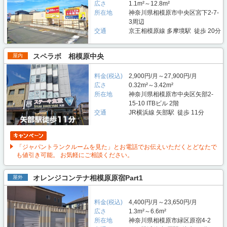
広さ
1.1m²～12.8m²
所在地
神奈川県相模原市中央区宮下2-7-
3周辺
交通
京王相模原線 多摩境駅 徒歩 20分
スペラボ 相模原中央
屋内
料金(税込)
2,900円/月～27,900円/月
広さ
0.32m²～3.42m²
所在地
神奈川県相模原市中央区⽮部2-
15-10 ITBビル 2階
交通
JR横浜線 矢部駅 徒歩 11分
「ジャパントランクルームを見た」とお電話でお伝えいただくとどなたで
も値引き可能。 お気軽にご相談ください。
オレンジコンテナ相模原原宿Part1
屋外
料金(税込)
4,400円/月～23,650円/月
広さ
1.3m²～6.6m²
所在地
神奈川県相模原市緑区原宿4-2