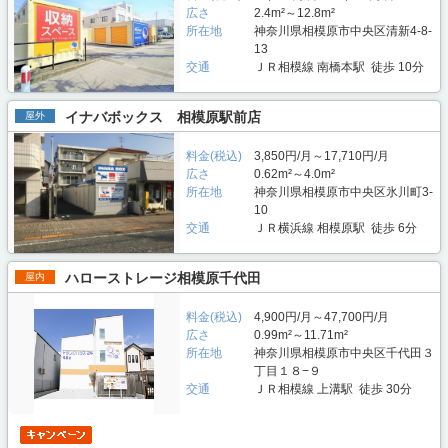
広さ
2.4m²～12.8m²
所在地
神奈川県相模原市中央区清新4-8-
13
交通
ＪＲ相模線 南橋本駅 徒歩 10分
イナバボックス 相模原駅前店
屋外
料金(税込)
3,850円/月～17,710円/月
広さ
0.62m²～4.0m²
所在地
神奈川県相模原市中央区氷川町3-
10
交通
ＪＲ横浜線 相模原駅 徒歩 6分
ハローストレージ相模原千代田
屋内
料金(税込)
4,900円/月～47,700円/月
広さ
0.99m²～11.71m²
所在地
神奈川県相模原市中央区千代田３
丁目１８−９
交通
ＪＲ相模線 上溝駅 徒歩 30分