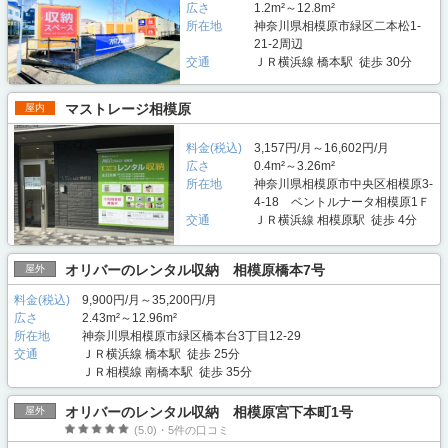
広さ
1.2m²～12.8m²
所在地
神奈川県相模原市緑区二本松1-
21-2周辺
交通
ＪＲ横浜線 橋本駅 徒歩 30分
マストレージ相模原
屋内
料金(税込)
3,157円/月～16,602円/月
広さ
0.4m²～3.26m²
所在地
神奈川県相模原市中央区相模原3-
4-18 ベントルナータ相模原1Ｆ
交通
ＪＲ横浜線 相模原駅 徒歩 4分
オリバーのレンタル収納 相模原橋本7号
屋外
料金(税込)
9,900円/月～35,200円/月
広さ
2.43m²～12.96m²
所在地
神奈川県相模原市緑区橋本台3丁目12-29
交通
ＪＲ横浜線 橋本駅 徒歩 25分
ＪＲ相模線 南橋本駅 徒歩 35分
オリバーのレンタル収納 相模原宮下本町1号
屋外
(5.0)・5件の口コミ