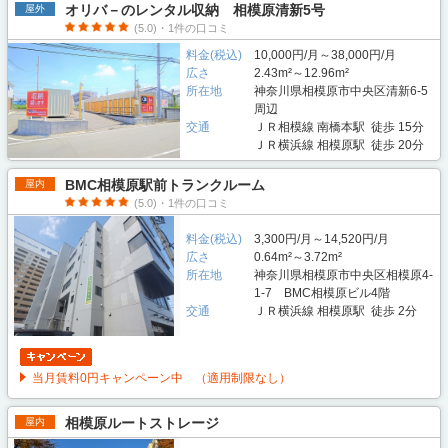
オリバ－のレンタル収納 相模原清新5号
屋外
(5.0)・1件の口コミ
料金(税込)
10,000円/月～38,000円/月
広さ
2.43m²～12.96m²
所在地
神奈川県相模原市中央区清新6-5
周辺
交通
ＪＲ相模線 南橋本駅 徒歩 15分
ＪＲ横浜線 相模原駅 徒歩 20分
BMC相模原駅前トランクルーム
屋内
(5.0)・1件の口コミ
料金(税込)
3,300円/月～14,520円/月
広さ
0.64m²～3.72m²
所在地
神奈川県相模原市中央区相模原4-
1-7 BMC相模原ビル4階
交通
ＪＲ横浜線 相模原駅 徒歩 2分
当月賃料0円キャンペーン中 （適用制限なし）
相模原ルートストレージ
屋内