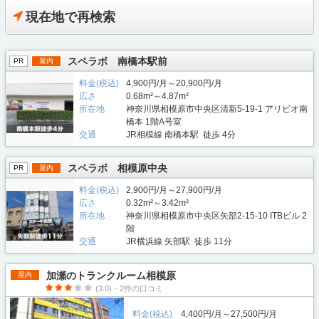
現在地で再検索
スペラボ 南橋本駅前
PR
屋内
料金(税込)
4,900円/月～20,900円/月
広さ
0.68m²～4.87m²
所在地
神奈川県相模原市中央区清新5-19-1 アリビオ南
橋本 1階A号室
交通
JR相模線 南橋本駅 徒歩 4分
スペラボ 相模原中央
PR
屋内
料金(税込)
2,900円/月～27,900円/月
広さ
0.32m²～3.42m²
所在地
神奈川県相模原市中央区⽮部2-15-10 ITBビル 2
階
交通
JR横浜線 矢部駅 徒歩 11分
加瀬のトランクルーム相模原
屋内
(3.0)・2件の口コミ
料金(税込)
4,400円/月～27,500円/月