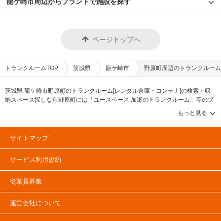
龍ケ崎市周辺からブランドで施設を探す
ページトップへ
トランクルームTOP
茨城県
龍ケ崎市
野原町周辺のトランクルーム
茨城県 龍ケ崎市野原町のトランクルーム[レンタル倉庫・コンテナ]の検索・収
納スペース探しなら野原町には「ユースペース,加瀬のトランクルーム」等のブ
ランドが掲載されています。借りたい地域から探して、広さ・料金[賃料]・セキ
ュリティ・空調完備・24時間出し入れ可能などの希望条件で絞込み！豊富な物
件数から様々な方法でご希望の収納スペースを簡単に探せるトランクルーム情
報サイトです。野原町で気になるトランクルームを見つけたら、メールか電話
サイトマップ
でお問合せが可能です（無料）。
サービス利用規約
従業員募集
運営会社について