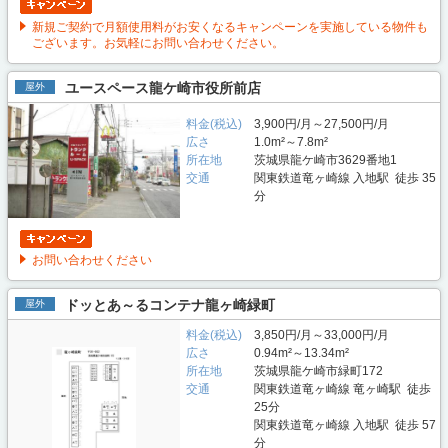
新規ご契約で月額使用料がお安くなるキャンペーンを実施している物件も
ございます。お気軽にお問い合わせください。
ユースペース龍ケ崎市役所前店
屋外
料金(税込)
3,900円/月～27,500円/月
広さ
1.0m²～7.8m²
所在地
茨城県龍ケ崎市3629番地1
交通
関東鉄道竜ヶ崎線 入地駅 徒歩 35
分
お問い合わせください
ドッとあ～るコンテナ龍ヶ崎緑町
屋外
料金(税込)
3,850円/月～33,000円/月
広さ
0.94m²～13.34m²
所在地
茨城県龍ケ崎市緑町172
交通
関東鉄道竜ヶ崎線 竜ヶ崎駅 徒歩
25分
関東鉄道竜ヶ崎線 入地駅 徒歩 57
分