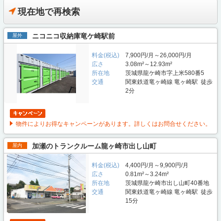
現在地で再検索
ニコニコ収納庫竜ケ崎駅前
屋外
料金(税込)
7,900円/月～26,000円/月
広さ
3.08m²～12.93m²
所在地
茨城県龍ケ崎市字上米580番5
交通
関東鉄道竜ヶ崎線 竜ヶ崎駅 徒歩
2分
物件によりお得なキャンペーンがあります。詳しくはお問合せください。
加瀬のトランクルーム龍ヶ崎市出し山町
屋内
料金(税込)
4,400円/月～9,900円/月
広さ
0.81m²～3.24m²
所在地
茨城県龍ケ崎市出し山町40番地
交通
関東鉄道竜ヶ崎線 竜ヶ崎駅 徒歩
15分