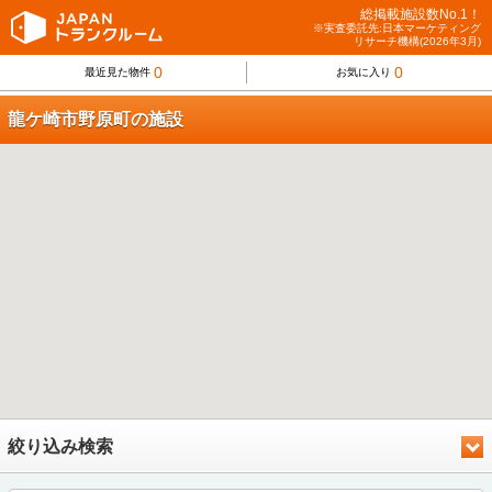
総掲載施設数No.1！
※実査委託先:日本マーケティング
リサーチ機構(2026年3月)
0
0
最近見た物件
お気に入り
龍ケ崎市野原町の施設
絞り込み検索