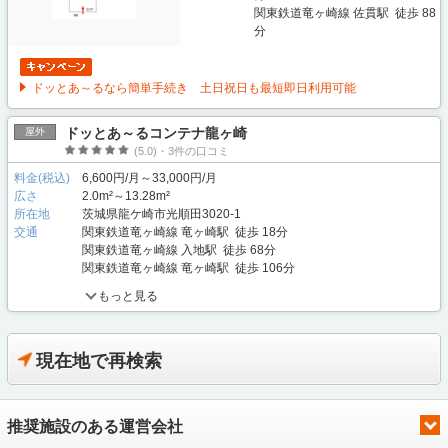
関東鉄道竜ヶ崎線 佐貫駅 徒歩 88
分
ドッとあ～るなら簡単手続き 土日祝日も最短即日利用可能
ドッとあ～るコンテナ龍ヶ崎
屋外
(5.0)・3件の口コミ
料金(税込)
6,600円/月～33,000円/月
広さ
2.0m²～13.28m²
所在地
茨城県龍ケ崎市光順田3020-1
交通
関東鉄道竜ヶ崎線 竜ヶ崎駅 徒歩 18分
関東鉄道竜ヶ崎線 入地駅 徒歩 68分
関東鉄道竜ヶ崎線 竜ヶ崎駅 徒歩 106分
もっと見る
現在地で再検索
推奨施設のある運営会社