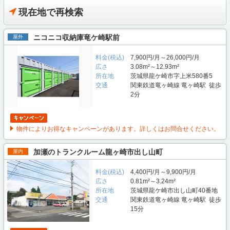
現在地で再検索
ニコニコ収納庫竜ケ崎駅前
屋外
料金(税込)
7,900円/月～26,000円/月
広さ
3.08m²～12.93m²
所在地
茨城県龍ケ崎市字上米580番5
交通
関東鉄道竜ヶ崎線 竜ヶ崎駅 徒歩
2分
物件によりお得なキャンペーンがあります。詳しくはお問合せください。
加瀬のトランクルーム龍ヶ崎市出し山町
屋内
料金(税込)
4,400円/月～9,900円/月
広さ
0.81m²～3.24m²
所在地
茨城県龍ケ崎市出し山町40番地
交通
関東鉄道竜ヶ崎線 竜ヶ崎駅 徒歩
15分