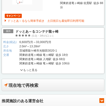
関東鉄道竜ヶ崎線 佐貫駅 徒歩 88
分
ドッとあ～るなら簡単手続き 土日祝日も最短即日利用可能
ドッとあ～るコンテナ龍ヶ崎
屋外
(5.0)・3件の口コミ
料金(税込)
6,600円/月～33,000円/月
広さ
2.0m²～13.28m²
所在地
茨城県龍ケ崎市光順田3020-1
交通
関東鉄道竜ヶ崎線 竜ヶ崎駅 徒歩 18分
関東鉄道竜ヶ崎線 入地駅 徒歩 68分
関東鉄道竜ヶ崎線 竜ヶ崎駅 徒歩 106分
もっと見る
現在地で再検索
推奨施設のある運営会社