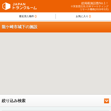
総掲載施設数No.1！
※実査委託先:日本マーケティング
リサーチ機構(2026年3月)
0
0
最近見た物件
お気に入り
龍ケ崎市城下の施設
絞り込み検索