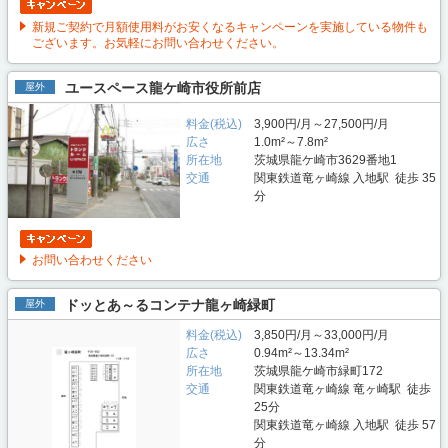
新規ご契約で月額使用料がお安くなるキャンペーンを実施している物件も
ございます。お気軽にお問い合わせください。
ユースペース龍ケ崎市役所前店
屋外
料金(税込)
3,900円/月～27,500円/月
広さ
1.0m²～7.8m²
所在地
茨城県龍ケ崎市3629番地1
交通
関東鉄道竜ヶ崎線 入地駅 徒歩 35
分
お問い合わせください
ドッとあ～るコンテナ龍ヶ崎緑町
屋外
料金(税込)
3,850円/月～33,000円/月
広さ
0.94m²～13.34m²
所在地
茨城県龍ケ崎市緑町172
交通
関東鉄道竜ヶ崎線 竜ヶ崎駅 徒歩
25分
関東鉄道竜ヶ崎線 入地駅 徒歩 57
分