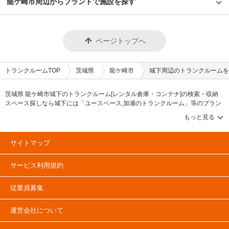
龍ケ崎市周辺からブランドで施設を探す
ページトップへ
トランクルームTOP
茨城県
龍ケ崎市
城下周辺のトランクルームを
茨城県 龍ケ崎市城下のトランクルーム[レンタル倉庫・コンテナ]の検索・収納
スペース探しなら城下には「ユースペース,加瀬のトランクルーム」等のブラン
ドが掲載されています。借りたい地域から探して、広さ・料金[賃料]・セキュリ
ティ・空調完備・24時間出し入れ可能などの希望条件で絞込み！豊富な物件数
から様々な方法でご希望の収納スペースを簡単に探せるトランクルーム情報サ
イトです。城下で気になるトランクルームを見つけたら、メールか電話でお問
サイトマップ
合せが可能です（無料）。
サービス利用規約
従業員募集
運営会社について