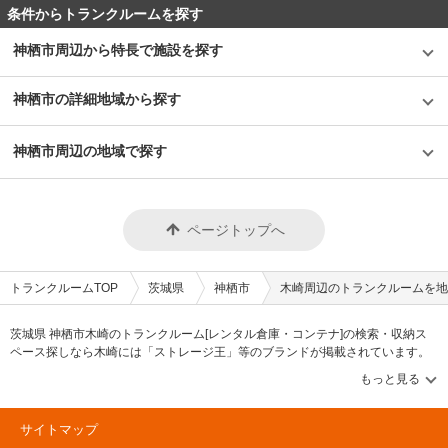
条件からトランクルームを探す
神栖市周辺から特長で施設を探す
神栖市の詳細地域から探す
神栖市周辺の地域で探す
ページトップへ
トランクルームTOP
茨城県
神栖市
木崎周辺のトランクルームを地
茨城県 神栖市木崎のトランクルーム[レンタル倉庫・コンテナ]の検索・収納ス
ペース探しなら木崎には「ストレージ王」等のブランドが掲載されています。
借りたい地域から探して、広さ・料金[賃料]・セキュリティ・空調完備・24時間
出し入れ可能などの希望条件で絞込み！豊富な物件数から様々な方法でご希望
の収納スペースを簡単に探せるトランクルーム情報サイトです。木崎で気にな
るトランクルームを見つけたら、メールか電話でお問合せが可能です（無
サイトマップ
料）。