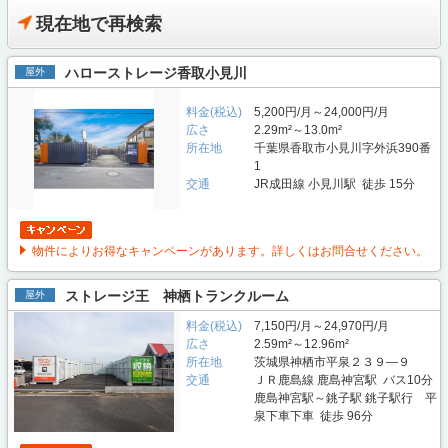
現在地で再検索
ハローストレージ香取小見川
屋外
料金(税込)
5,200円/月～24,000円/月
広さ
2.29m²～13.0m²
所在地
千葉県香取市小見川字外浜390番
1
交通
JR成田線 小見川駅 徒歩 15分
物件によりお得なキャンペーンがあります。詳しくはお問合せください。
ストレージ王 神栖トランクルーム
屋外
料金(税込)
7,150円/月～24,970円/月
広さ
2.59m²～12.96m²
所在地
茨城県神栖市平泉２３９—９
交通
ＪＲ鹿島線 鹿島神宮駅 バス10分
鹿島神宮駅～銚子駅 銚子駅行 平
泉下車下車 徒歩 96分