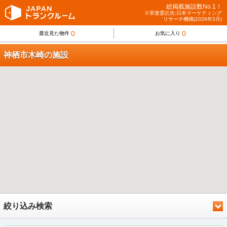
総掲載施設数No.1！
※実査委託先:日本マーケティング
リサーチ機構(2026年3月)
0
0
最近見た物件
お気に入り
神栖市木崎の施設
絞り込み検索