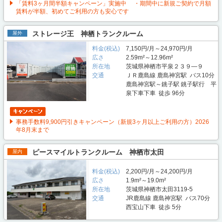
「賃料3ヶ月間半額キャンペーン」実施中 ・期間中に新規ご契約で月額
賃料が半額、初めてご利用の方も安心です
ストレージ王 神栖トランクルーム
屋外
料金(税込)
7,150円/月～24,970円/月
広さ
2.59m²～12.96m²
所在地
茨城県神栖市平泉２３９—９
交通
ＪＲ鹿島線 鹿島神宮駅 バス10分
鹿島神宮駅～銚子駅 銚子駅行 平
泉下車下車 徒歩 96分
事務手数料9,900円引きキャンペーン（新規3ヶ月以上ご利用の方）2026
年8月末まで
ピースマイルトランクルーム 神栖市太田
屋内
料金(税込)
2,200円/月～24,200円/月
広さ
1.9m²～19.0m²
所在地
茨城県神栖市太田3119-5
交通
JR鹿島線 鹿島神宮駅 バス70分
西宝山下車 徒歩 5分