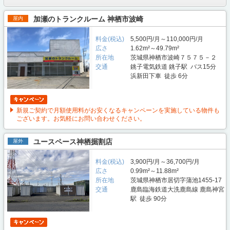
加瀬のトランクルーム 神栖市波崎
屋内
料金(税込)
5,500円/月～110,000円/月
広さ
1.62m²～49.79m²
所在地
茨城県神栖市波崎７５７５－２
交通
銚子電気鉄道 銚子駅 バス15分
浜新田下車 徒歩 6分
新規ご契約で月額使用料がお安くなるキャンペーンを実施している物件も
ございます。お気軽にお問い合わせください。
ユースペース神栖掘割店
屋外
料金(税込)
3,900円/月～36,700円/月
広さ
0.99m²～11.88m²
所在地
茨城県神栖市居切字蒲池1455-17
交通
鹿島臨海鉄道大洗鹿島線 鹿島神宮
駅 徒歩 90分