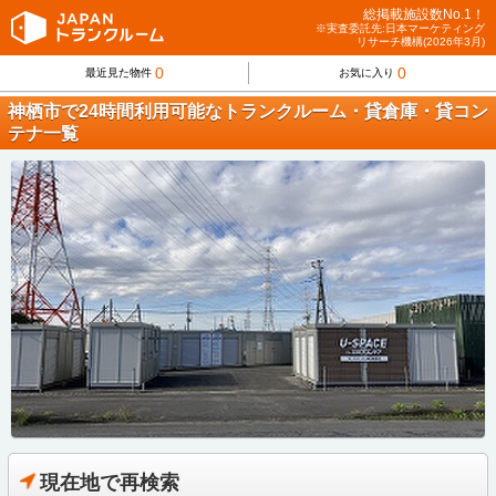
総掲載施設数No.1！
※実査委託先:日本マーケティング
リサーチ機構(2026年3月)
0
0
最近見た物件
お気に入り
神栖市で24時間利用可能なトランクルーム・貸倉庫・貸コン
テナ一覧
現在地で再検索