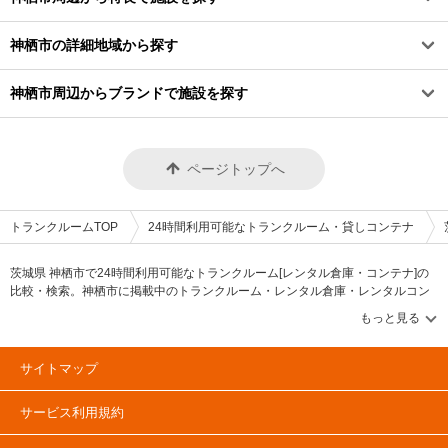
神栖市の詳細地域から探す
神栖市周辺からブランドで施設を探す
ページトップへ
トランクルームTOP
24時間利用可能なトランクルーム・貸しコンテナ
茨城県 神栖市で24時間利用可能なトランクルーム[レンタル倉庫・コンテナ]の
比較・検索。神栖市に掲載中のトランクルーム・レンタル倉庫・レンタルコン
テナなどの収納スペースを、借りたい地域から探して、広さ・料金[賃料]・セキ
ュリティ・空調完備・24時間出し入れ可能などの希望条件で絞込み！豊富な物
件数から様々な方法でご希望の収納スペースを簡単に探せるトランクルーム情
報サイトです。気になるトランクルームを見つけたら、メールか電話でお問合
サイトマップ
せが可能です（無料）。
サービス利用規約