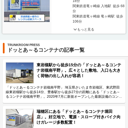
18分
関東鉄道竜ヶ崎線 入地駅 徒歩 68
分
関東鉄道竜ヶ崎線 竜ヶ崎駅 徒歩
106分
もっと見る
TRUNKROOM PRESS
ドッとあ～るコンテナの記事一覧
東岩槻駅から徒歩15分の「ドッとあ～るコンテ
ナ岩槻南平野」。広々とした敷地、入口も大き
く荷物の出し入れが容易！
「ドッとあ～るコンテナ岩槻南平野」 埼玉県さいたま市岩槻区、東武野田
線東岩槻駅から徒歩14分、豊春駅から徒歩27分の距離にある「ドッとあ～
るコンテナ岩槻南平野」。2020年7月に新規オープンした最新設備のコンテ
ナです。 運営会社は株式会社ユーティライズ。種類やサイズが豊富な自社
開発の「ドッとあ～るコンテナ」を運用し、トランクルーム事業では全国
402箇所、16,736室（2020年9月現在）を運営しております。コンテナ管理
瑞穂区にある「ドッとあ～るコンテナ堀田
戸数は日本第3位の市場シェアを誇っている会社です。 今回は、株式会社ユ
店」。好立地で、電源・スロープ付きバイク向
ーティライズが運営している「ドッとあ～るコンテナ岩槻南平野」の特長や
けガレージ多数配置！
利用用途などをご紹介致します。 「ドッとあ～るコンテナ岩槻南平野」の