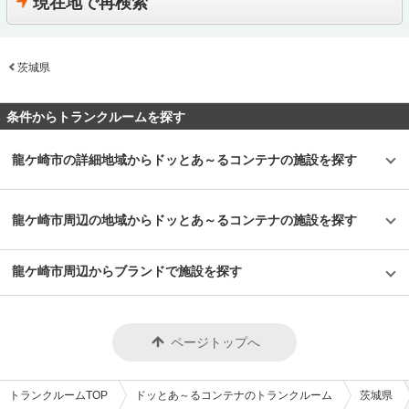
現在地で再検索
スという印象を受けた「ドッとあ～るコンテナ岩槻南平野」。最新の設備や
す。初期費用は賃料1ヶ月分の事務手数料と当月分日割り賃料、翌月分賃料
だいております。さらに当社ではスピード感のある接客対応を心掛けてお
す。 「ドッとあ～るコンテナ半道橋」の特長を教えてください。 福岡空港
立地もさることながら、株式会社ユーティライズの強みはなんと言っても営
とメンテナンス費用5,500円（税込）、その他費用として補償会費500円/月
り、即日契約もできるため、お急ぎの方のご利用も可能でございます。利用
から車で10分の「ドッとあ～るコンテナ半道橋」。国道3号線沿いで市高速
業メンバーの対応力だと思った。お客様に合ったサイズのご提案からお問い
（非課税）と管理費800円/月（税込）がかかります。口座振替又は銀行振込
用途としては、季節ものの衣類やレジャー用品、企業様におかれましては書
半道橋ＩＣにも近くて車でのアクセスが便利です。1階は広さ1.5帖から8帖
合わせ対応、現場巡回、メンテナンスまで幅広くサポートしているため、現
にてお支払いできます。契約金はクレジット決済もご利用頂けます。事前の
類保管などでご利用いただいております。 セキュリティや安全面について
まで、2階は広さ2帖から4帖までのタイプをご用意しており、可動式タラッ
場の状況を踏まえつつお客様のニーズにお応えしている。はじめてコンテナ
施設見学や即日利用も可能ですので、ご希望の方はLIFULLトランクルーム
教えてください。 本施設では防犯カメラを完備し、大手警備会社のセキュ
茨城県
プにてご利用いただけます。利便性がよく一般家庭のお荷物はもちろん、会
を使う方にも、もっとアフターフォローがしっかりしている場所を検討して
のメールや電話にてお問い合わせください。 編集後記 2020年9月の取材時
リティを導入しておりますので、安心してご利用いただける施設になってお
社の倉庫代わりとしての利用いただくケースも多数ございます。24時間い
いる方にもおすすめできる施設であった。
はオープンしたばかりで、新しく清潔感のある施設という印象を受けた。場
ります。また入退室は非接触型カードキーを採用しており、ご契約者様以外
つでもご利用いただけますので、荷物の出し入れも自由です。 主にどんな
所は住宅街の中にあるので近隣の方はふらっと立ち寄って荷物の整理などが
は立ち入りができない仕様になっておりますので、24時間365日安心してご
方がご利用されているのでしょうか？ 利便性が良いため近隣にお住まいの
条件からトランクルームを探す
できると思った。実際、高級バイクなどを自宅に置くことは難しいため、コ
利用いただけます。 費用や契約について教えてください。 月額6,600円～
方にご利用いただくことが多いです。小物類からレジャー用品のような大き
ンテナに収納するニーズも高く、近隣であればすぐ取りに行けるというのが
59,600円（税込）の価格帯でご利用いただけます。初期費用は利用料、管
な荷物、引っ越しや建て替えによる家具などを収納される場合があります。
魅力的なポイント。そして、同社は営業スタッフによる万全の対応も強みと
理費800円/月（税込）、補償会費500円/月（非課税）の初月分と翌月分、事
また、法人の場合は、用具や資材の一時保管などで、大きなコンテナの利用
龍ケ崎市の詳細地域からドッとあ～るコンテナの施設を探す
しているため、契約前はもちろん、利用開始後もアフターフォローやトラブ
務手数料（賃料1ヵ月分）、メンテナンス費用5,500円（税込）がかかりま
も人気があります。 セキュリティや安全面について教えてください。 自社
ル対応など、頼れる担当がいるのは心強い。ぜひ堀田エリアの方は検討して
す。お支払方法は口座振替と銀行振込、契約金のみクレジットカード決済に
開発のコンテナ「ドッとあ～るコンテナ」は、市販のものより高性能で、扉
みてはいかがだろうか。
対応しており、ご契約は最短でお問い合わせいただいた当日より可能となり
はシャッタータイプと観音びらきの2タイプがあります。ドア及び天井には
ます。ご契約の前の内覧や部屋の広さ、アクセス方法など詳細情報につきま
断熱材が入っており、通気口も設置しているため、大切なお荷物の保管にも
龍ケ崎市周辺の地域からドッとあ～るコンテナの施設を探す
しては、LIFULLトランクルームのメールもしくは電話にてお問合せくださ
安心です。夜間敷地内照明や防犯カメラの設置、防犯性の高い鍵も用意し、
い。 編集後記 「ドッとあ～るトランク博多駅東」は株式会社ユーティライ
24時間365日安心・安全にご利用いただけます。 費用や契約について教え
ズ福岡支店が保有する屋内型トランクルームの中でも、ひと味違う高級感の
てください。 月額6,600円～39,600円（税込）の価格帯でご利用いただけま
龍ケ崎市周辺からブランドで施設を探す
あるデザインのトランクルームで、プレミアムと言っても遜色ない設備やセ
す。初期費用は賃料1ヵ月分の事務手数料とメンテナンス費用5,500円（税
キュリティを兼ね備えていた。豊富な部屋タイプやJR鹿児島本線博多駅か
込）がかかります。その他費用としては管理費800円/月（税込）と補償会費
ら徒歩10分圏内でアクセスできる立地は利用者にとって魅力的だと思う。
500円/月（非課税）があります。お支払方法は口座振替や銀行振込がありま
また取材時に「接客対応にも自信がある」という担当者からの言葉を受け、
す。また契約金はクレジット決済も可能です。最短でお問い合わせ当日より
「接客対応なら負けない」という強い想いと自信を感じた。九州・山口エリ
ご利用も可能です。ご契約の前に内覧をご希望の場合は、LIFULLトランク
ページトップへ
アで展開している株式会社ユーティライズ福岡支店の「ドッとあ～るトラン
ルームのメールもしくは電話にてお問合せください。部屋の広さやアクセス
ク博多駅東」、ぜひ体験してみてはいかがだろうか。
の仕方など詳細情報を確認することができます。 編集後記 「ドッとあ～る
コンテナ半道橋」は、福岡空港や福岡都市高速環状線の半道橋出口付近から
アクセスしやすいのが特長のコンテナ施設だ。福岡エリアは店舗数が多いの
トランクルームTOP
ドッとあ～るコンテナのトランクルーム
茨城県
でお客様への施設の提案も幅広くできると言う。店舗間が近いケースが多い