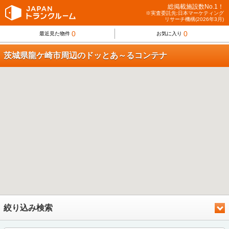
総掲載施設数No.1！
※実査委託先:日本マーケティング
リサーチ機構(2026年3月)
0
0
最近見た物件
お気に入り
茨城県龍ケ崎市周辺のドッとあ～るコンテナ
絞り込み検索