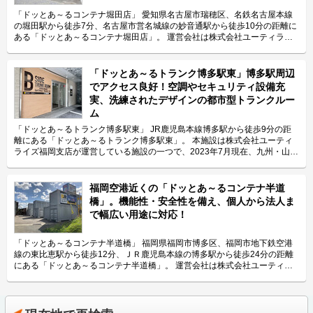
特長を教えてください。 大通りの交差点に位置している「ドッとあ～るコ
ンテナ岩槻南平野」。施設内はアスファルトが敷いてあるので車で入りやす
「ドッとあ～るコンテナ堀田店」 愛知県名古屋市瑞穂区、名鉄名古屋本線
くなっております。 広々とした敷地には、人気のガレージタイプやバイク
の堀田駅から徒歩7分、名古屋市営名城線の妙音通駅から徒歩10分の距離に
コンテナなど1.3帖から8.1帖まで多様なサイズのコンテナが設置されていま
ある「ドッとあ～るコンテナ堀田店」。 運営会社は株式会社ユーティライ
す。入口も広く駐車場もあり、24時間荷物の出し入れが可能です。 2020年
ズ名古屋営業所。東海エリアで117店舗4,237室（2020年9月現在）を展開
7月にオープンした施設なので清潔感があり、最新の防犯カメラなども備え
している会社です。お客様のニーズに合ったコンテナサイズや用途のご提案
ています。自社の営業社員が電話対応や定期巡回、トラブル対応なども行っ
など、お客様に寄り添った接客対応力が強みです。 今回は、株式会社ユー
「ドッとあ～るトランク博多駅東」博多駅周辺
ているので安心してご利用いただけます。 主にどんな方がご利用されてい
ティライズ名古屋営業所が運営している「ドッとあ～るコンテナ堀田店」の
でアクセス良好！空調やセキュリティ設備充
るのでしょうか？ 大宮や春日部、都心で働く方など、主にこの施設から3キ
特長や利用用途などをご紹介致します。 「ドッとあ～るコンテナ堀田店」
実、洗練されたデザインの都市型トランクルー
ロ圏内にお住まいの方に多くご利用いただいています。季節の衣類や大型の
の特長を教えてください。 2020年9月にオープンした「ドッとあ～るコン
ム
家具など多くの荷物を収容しております。お客様のニーズに合わせた様々な
テナ堀田店」。名古屋高速「堀田」出口から約300ｍの場所にあり、両面道
サイズも検討できるので、LIFULLトランクルームのメール又は電話にてお
路で通り抜けが可能なので、車でのご利用も便利な立地です。広さ0.6帖か
「ドッとあ～るトランク博多駅東」 JR鹿児島本線博多駅から徒歩9分の距
問合せください。 セキュリティや安全面について教えてください。 2020年
ら6.2帖までの全10タイプをご用意しており、2.2帖～6.1帖のタイプは、バ
離にある「ドッとあ～るトランク博多駅東」。 本施設は株式会社ユーティ
7月新規オープンの施設なので、最新の防犯カメラを設置しセキュリティー
イク向けのスロープ付きタイプで、バイクに乗ったまま入庫することもでき
ライズ福岡支店が運営している施設の一つで、2023年7月現在、九州・山口
面を強化しています。コンテナには鍵がついており、内部は通気口があり結
ます。また、ガレージタイプには、全室電源を完備しておりますので、充電
エリア（福岡県/長崎県/熊本県/山口県）で最大級の現場数（166現場7,808
露を防ぎます。ドア及び天井には断熱材が入っているため、外気温±7℃程
を要するオートバイに最適です。 主にどんな方がご利用されているのでし
室）を保有するレンタル収納スペースの運営会社です。 今回はそんな株式
度と安定しており、お客様の大切なお荷物を守ります。夜間照明を設置し、
ょうか？ 住宅街の中にあるため、周りにお住いのファミリー層などのお客
会社ユーティライズ福岡支店が運営している「ドッとあ～るトランク博多駅
福岡空港近くの「ドッとあ～るコンテナ半道
24時間いつでも明るくご利用いただけます。 費用や契約について教えてく
様に多くご利用頂いております。ご自宅のスペース確保や引越し前の一時保
東」の特長や利用用途などをご紹介致します。 「ドッとあ～るトランク博
橋」。機能性・安全性を備え、個人から法人ま
ださい。 月額7,700円～35,200円（税込）の価格帯でご利用いただけます。
管など一般家庭のご利用が多い傾向です。さらに、6.2帖のガレージタイプ
多駅東」の特長を教えてください。 本施設はJR鹿児島本線博多駅と福岡市
初期費用としては、賃料1ヶ月分の事務手数料と5,500円（税込）のメンテ
で幅広い用途に対応！
は、奥行き4.7ｍあり長尺の資材も収容可能で、照明・電源完備も完備で、
地下鉄空港線東比恵駅の2路線からアクセスすることができる立地にあり、
ナンス費用、その他費用として補償料500円/月（非課税）や管理費800円/月
法人様に人気のタイプです。長物タイプは、バイクガレージとして活用して
特に博多駅から徒歩10分圏内と利便性のよい施設になります。また当社が
（税込）がかかります。口座振替もしくは銀行振込にてお支払頂けます。ま
いる方も多くいます。 セキュリティや安全面について教えてください。 ご
保有する屋内型トランクルームの中でも空調設備やセキュリティが完備され
「ドッとあ～るコンテナ半道橋」 福岡県福岡市博多区、福岡市地下鉄空港
た契約金はクレジット決済もご利用頂けます。時期によってお得なキャンペ
利用は、24時間365日いつでも可能です。４台の防犯カメラや完全２ロック
ている施設で、一つ上のグレードのプレミアムトランクルームとして展開し
線の東比恵駅から徒歩12分、ＪＲ鹿児島本線の博多駅から徒歩24分の距離
ーンなども実施しますので、ご契約の前にLIFULLトランクルームのHPをご
で万全のセキュリティを整えており、安心して大切なお荷物を預けていただ
ております。ご利用サイズにつきましては0.3帖(0.37m²)~4.2帖(6.82m²)と
にある「ドッとあ～るコンテナ半道橋」。 運営会社は株式会社ユーティラ
覧ください。 電子契約システムで手続きも楽々です。最短1ヶ月からの短期
けます。換気口も完備し、安心して大切な荷物を預けていただけるよう心掛
幅広いお部屋を取り揃えておりますので、様々な方のご要望に沿ったサイズ
イズ福岡支店。2020年9月現在、福岡エリアで地域最大級の130現場6,369
利用が可能で、即日利用もできます(土日祝日含む)。内見もできますので、
けております。万が一、トラブルが起こったとしても営業メンバーがすぐに
をご提案・ご提供することができます。 主にどんな方がご利用されている
室を展開している会社です。九州エリアに強く、好立地な収納スペースを多
LIFULLトランクルームのメール又は電話にてお気軽にお問合せください。
対応できるようチーム体制を備えております。 費用や契約について教えて
のでしょうか？ 近隣にお住まいの方や法人様のご利用がメインとなり、ま
数運営しています。 今回は、株式会社ユーティライズ福岡支店が運営して
編集後記 取材の時、清潔感があり、施設内には緑もある綺麗な収納スペー
ください。 月額2,640円～27,720円（税込）の価格帯でご利用いただけま
た空調設備も備えておりますので、温度や湿度を気にされる方もご利用いた
いる「ドッとあ～るコンテナ半道橋」の特長や利用用途などをご紹介致しま