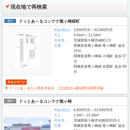
現在地で再検索
ドッとあ～るコンテナ龍ヶ崎緑町
屋外
料金(税込)
3,850円/月～33,000円/月
広さ
0.94m²～13.34m²
所在地
茨城県龍ケ崎市緑町172
交通
関東鉄道竜ヶ崎線 竜ヶ崎駅 徒歩
25分
関東鉄道竜ヶ崎線 入地駅 徒歩 57
分
関東鉄道竜ヶ崎線 佐貫駅 徒歩 88
分
ドッとあ～るなら簡単手続き 土日祝日も最短即日利用可能
ドッとあ～るコンテナ龍ヶ崎
屋外
料金(税込)
6,600円/月～33,000円/月
広さ
2.0m²～13.28m²
所在地
茨城県龍ケ崎市光順田3020-1
交通
関東鉄道竜ヶ崎線 竜ヶ崎駅 徒歩