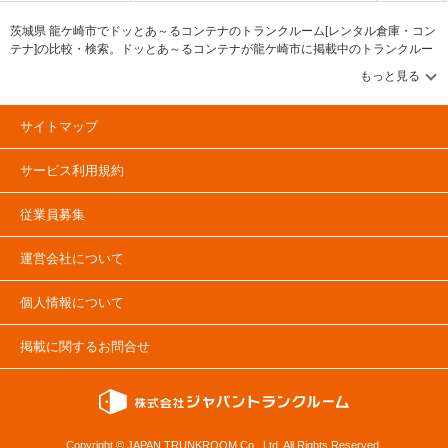
ので、例えば半道橋に空きがなくても近隣店舗を紹介できたりと柔軟な提案
や対応が可能だと言う。また同社の営業メンバーによるスピーディーな対応
茨城県 龍ケ崎市でドッとあ～るコンテナのトランクルーム[レンタル倉庫・コン
は、問い合わせから申し込み、鍵のお渡し、アフターフォロー、定期巡回ま
テナ]の比較・検索。ドッとあ～るコンテナが龍ケ崎市に掲載中のトランクルー
で一貫して行っていること。これらの対応力は、同社の収納スペースを利用
ム・レンタル倉庫・レンタルコンテナなどの収納スペースを、借りたい地域か
する上での安心感にも繋がっている。地元福岡で培ったサービスを今や全国
ら探して、広さ・料金[賃料]・セキュリティ・空調完備・24時間出し入れ可能な
で受けることができるということで、ぜひ体験してみてはいかがだろうか。
どの希望条件で絞込み！豊富な物件数から様々な方法でご希望の収納スペース
を簡単に探せるトランクルーム情報サイトです。ドッとあ～るコンテナで気に
サイトマップ
なるトランクルームを見つけたら、メールか電話でお問合せが可能です（無
料）。
サービス利用規約
従業員募集
運営会社について
個人情報について
掲載に関するお問合せ
Copyright © JAPAN TRUNKROOM Co., Ltd. All Rights Reserved.