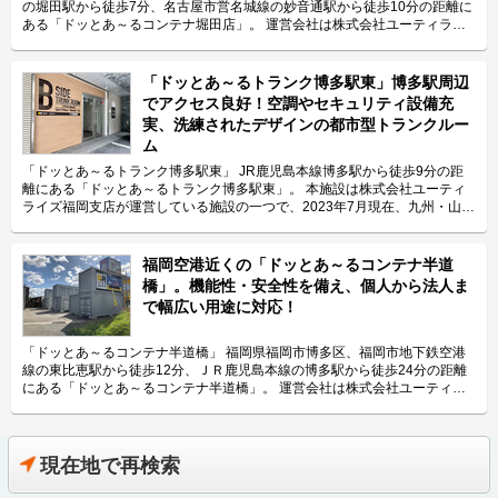
くなっております。 広々とした敷地には、人気のガレージタイプやバイク
の堀田駅から徒歩7分、名古屋市営名城線の妙音通駅から徒歩10分の距離に
コンテナなど1.3帖から8.1帖まで多様なサイズのコンテナが設置されていま
ある「ドッとあ～るコンテナ堀田店」。 運営会社は株式会社ユーティライ
す。入口も広く駐車場もあり、24時間荷物の出し入れが可能です。 2020年
ズ名古屋営業所。東海エリアで117店舗4,237室（2020年9月現在）を展開
7月にオープンした施設なので清潔感があり、最新の防犯カメラなども備え
している会社です。お客様のニーズに合ったコンテナサイズや用途のご提案
ています。自社の営業社員が電話対応や定期巡回、トラブル対応なども行っ
など、お客様に寄り添った接客対応力が強みです。 今回は、株式会社ユー
「ドッとあ～るトランク博多駅東」博多駅周辺
ているので安心してご利用いただけます。 主にどんな方がご利用されてい
ティライズ名古屋営業所が運営している「ドッとあ～るコンテナ堀田店」の
でアクセス良好！空調やセキュリティ設備充
るのでしょうか？ 大宮や春日部、都心で働く方など、主にこの施設から3キ
特長や利用用途などをご紹介致します。 「ドッとあ～るコンテナ堀田店」
実、洗練されたデザインの都市型トランクルー
ロ圏内にお住まいの方に多くご利用いただいています。季節の衣類や大型の
の特長を教えてください。 2020年9月にオープンした「ドッとあ～るコン
ム
家具など多くの荷物を収容しております。お客様のニーズに合わせた様々な
テナ堀田店」。名古屋高速「堀田」出口から約300ｍの場所にあり、両面道
サイズも検討できるので、LIFULLトランクルームのメール又は電話にてお
路で通り抜けが可能なので、車でのご利用も便利な立地です。広さ0.6帖か
「ドッとあ～るトランク博多駅東」 JR鹿児島本線博多駅から徒歩9分の距
問合せください。 セキュリティや安全面について教えてください。 2020年
ら6.2帖までの全10タイプをご用意しており、2.2帖～6.1帖のタイプは、バ
離にある「ドッとあ～るトランク博多駅東」。 本施設は株式会社ユーティ
7月新規オープンの施設なので、最新の防犯カメラを設置しセキュリティー
イク向けのスロープ付きタイプで、バイクに乗ったまま入庫することもでき
ライズ福岡支店が運営している施設の一つで、2023年7月現在、九州・山口
面を強化しています。コンテナには鍵がついており、内部は通気口があり結
ます。また、ガレージタイプには、全室電源を完備しておりますので、充電
エリア（福岡県/長崎県/熊本県/山口県）で最大級の現場数（166現場7,808
露を防ぎます。ドア及び天井には断熱材が入っているため、外気温±7℃程
を要するオートバイに最適です。 主にどんな方がご利用されているのでし
室）を保有するレンタル収納スペースの運営会社です。 今回はそんな株式
度と安定しており、お客様の大切なお荷物を守ります。夜間照明を設置し、
ょうか？ 住宅街の中にあるため、周りにお住いのファミリー層などのお客
会社ユーティライズ福岡支店が運営している「ドッとあ～るトランク博多駅
福岡空港近くの「ドッとあ～るコンテナ半道
24時間いつでも明るくご利用いただけます。 費用や契約について教えてく
様に多くご利用頂いております。ご自宅のスペース確保や引越し前の一時保
東」の特長や利用用途などをご紹介致します。 「ドッとあ～るトランク博
橋」。機能性・安全性を備え、個人から法人ま
ださい。 月額7,700円～35,200円（税込）の価格帯でご利用いただけます。
管など一般家庭のご利用が多い傾向です。さらに、6.2帖のガレージタイプ
多駅東」の特長を教えてください。 本施設はJR鹿児島本線博多駅と福岡市
初期費用としては、賃料1ヶ月分の事務手数料と5,500円（税込）のメンテ
で幅広い用途に対応！
は、奥行き4.7ｍあり長尺の資材も収容可能で、照明・電源完備も完備で、
地下鉄空港線東比恵駅の2路線からアクセスすることができる立地にあり、
ナンス費用、その他費用として補償料500円/月（非課税）や管理費800円/月
法人様に人気のタイプです。長物タイプは、バイクガレージとして活用して
特に博多駅から徒歩10分圏内と利便性のよい施設になります。また当社が
（税込）がかかります。口座振替もしくは銀行振込にてお支払頂けます。ま
いる方も多くいます。 セキュリティや安全面について教えてください。 ご
保有する屋内型トランクルームの中でも空調設備やセキュリティが完備され
「ドッとあ～るコンテナ半道橋」 福岡県福岡市博多区、福岡市地下鉄空港
た契約金はクレジット決済もご利用頂けます。時期によってお得なキャンペ
利用は、24時間365日いつでも可能です。４台の防犯カメラや完全２ロック
ている施設で、一つ上のグレードのプレミアムトランクルームとして展開し
線の東比恵駅から徒歩12分、ＪＲ鹿児島本線の博多駅から徒歩24分の距離
ーンなども実施しますので、ご契約の前にLIFULLトランクルームのHPをご
で万全のセキュリティを整えており、安心して大切なお荷物を預けていただ
ております。ご利用サイズにつきましては0.3帖(0.37m²)~4.2帖(6.82m²)と
にある「ドッとあ～るコンテナ半道橋」。 運営会社は株式会社ユーティラ
覧ください。 電子契約システムで手続きも楽々です。最短1ヶ月からの短期
けます。換気口も完備し、安心して大切な荷物を預けていただけるよう心掛
幅広いお部屋を取り揃えておりますので、様々な方のご要望に沿ったサイズ
イズ福岡支店。2020年9月現在、福岡エリアで地域最大級の130現場6,369
利用が可能で、即日利用もできます(土日祝日含む)。内見もできますので、
けております。万が一、トラブルが起こったとしても営業メンバーがすぐに
をご提案・ご提供することができます。 主にどんな方がご利用されている
室を展開している会社です。九州エリアに強く、好立地な収納スペースを多
LIFULLトランクルームのメール又は電話にてお気軽にお問合せください。
対応できるようチーム体制を備えております。 費用や契約について教えて
のでしょうか？ 近隣にお住まいの方や法人様のご利用がメインとなり、ま
数運営しています。 今回は、株式会社ユーティライズ福岡支店が運営して
編集後記 取材の時、清潔感があり、施設内には緑もある綺麗な収納スペー
ください。 月額2,640円～27,720円（税込）の価格帯でご利用いただけま
た空調設備も備えておりますので、温度や湿度を気にされる方もご利用いた
いる「ドッとあ～るコンテナ半道橋」の特長や利用用途などをご紹介致しま
現在地で再検索
スという印象を受けた「ドッとあ～るコンテナ岩槻南平野」。最新の設備や
す。初期費用は賃料1ヶ月分の事務手数料と当月分日割り賃料、翌月分賃料
だいております。さらに当社ではスピード感のある接客対応を心掛けてお
す。 「ドッとあ～るコンテナ半道橋」の特長を教えてください。 福岡空港
立地もさることながら、株式会社ユーティライズの強みはなんと言っても営
とメンテナンス費用5,500円（税込）、その他費用として補償会費500円/月
り、即日契約もできるため、お急ぎの方のご利用も可能でございます。利用
から車で10分の「ドッとあ～るコンテナ半道橋」。国道3号線沿いで市高速