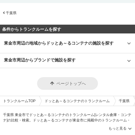
業メンバーの対応力だと思った。お客様に合ったサイズのご提案からお問い
（非課税）と管理費800円/月（税込）がかかります。口座振替又は銀行振込
用途としては、季節ものの衣類やレジャー用品、企業様におかれましては書
半道橋ＩＣにも近くて車でのアクセスが便利です。1階は広さ1.5帖から8帖
合わせ対応、現場巡回、メンテナンスまで幅広くサポートしているため、現
にてお支払いできます。契約金はクレジット決済もご利用頂けます。事前の
類保管などでご利用いただいております。 セキュリティや安全面について
まで、2階は広さ2帖から4帖までのタイプをご用意しており、可動式タラッ
場の状況を踏まえつつお客様のニーズにお応えしている。はじめてコンテナ
施設見学や即日利用も可能ですので、ご希望の方はLIFULLトランクルーム
教えてください。 本施設では防犯カメラを完備し、大手警備会社のセキュ
千葉県
プにてご利用いただけます。利便性がよく一般家庭のお荷物はもちろん、会
を使う方にも、もっとアフターフォローがしっかりしている場所を検討して
のメールや電話にてお問い合わせください。 編集後記 2020年9月の取材時
リティを導入しておりますので、安心してご利用いただける施設になってお
社の倉庫代わりとしての利用いただくケースも多数ございます。24時間い
いる方にもおすすめできる施設であった。
はオープンしたばかりで、新しく清潔感のある施設という印象を受けた。場
ります。また入退室は非接触型カードキーを採用しており、ご契約者様以外
つでもご利用いただけますので、荷物の出し入れも自由です。 主にどんな
所は住宅街の中にあるので近隣の方はふらっと立ち寄って荷物の整理などが
は立ち入りができない仕様になっておりますので、24時間365日安心してご
方がご利用されているのでしょうか？ 利便性が良いため近隣にお住まいの
条件からトランクルームを探す
できると思った。実際、高級バイクなどを自宅に置くことは難しいため、コ
利用いただけます。 費用や契約について教えてください。 月額6,600円～
方にご利用いただくことが多いです。小物類からレジャー用品のような大き
ンテナに収納するニーズも高く、近隣であればすぐ取りに行けるというのが
59,600円（税込）の価格帯でご利用いただけます。初期費用は利用料、管
な荷物、引っ越しや建て替えによる家具などを収納される場合があります。
魅力的なポイント。そして、同社は営業スタッフによる万全の対応も強みと
理費800円/月（税込）、補償会費500円/月（非課税）の初月分と翌月分、事
また、法人の場合は、用具や資材の一時保管などで、大きなコンテナの利用
東金市周辺の地域からドッとあ～るコンテナの施設を探す
しているため、契約前はもちろん、利用開始後もアフターフォローやトラブ
務手数料（賃料1ヵ月分）、メンテナンス費用5,500円（税込）がかかりま
も人気があります。 セキュリティや安全面について教えてください。 自社
ル対応など、頼れる担当がいるのは心強い。ぜひ堀田エリアの方は検討して
す。お支払方法は口座振替と銀行振込、契約金のみクレジットカード決済に
開発のコンテナ「ドッとあ～るコンテナ」は、市販のものより高性能で、扉
みてはいかがだろうか。
対応しており、ご契約は最短でお問い合わせいただいた当日より可能となり
はシャッタータイプと観音びらきの2タイプがあります。ドア及び天井には
東金市周辺からブランドで施設を探す
ます。ご契約の前の内覧や部屋の広さ、アクセス方法など詳細情報につきま
断熱材が入っており、通気口も設置しているため、大切なお荷物の保管にも
しては、LIFULLトランクルームのメールもしくは電話にてお問合せくださ
安心です。夜間敷地内照明や防犯カメラの設置、防犯性の高い鍵も用意し、
い。 編集後記 「ドッとあ～るトランク博多駅東」は株式会社ユーティライ
24時間365日安心・安全にご利用いただけます。 費用や契約について教え
ズ福岡支店が保有する屋内型トランクルームの中でも、ひと味違う高級感の
てください。 月額6,600円～39,600円（税込）の価格帯でご利用いただけま
あるデザインのトランクルームで、プレミアムと言っても遜色ない設備やセ
す。初期費用は賃料1ヵ月分の事務手数料とメンテナンス費用5,500円（税
ページトップへ
キュリティを兼ね備えていた。豊富な部屋タイプやJR鹿児島本線博多駅か
込）がかかります。その他費用としては管理費800円/月（税込）と補償会費
ら徒歩10分圏内でアクセスできる立地は利用者にとって魅力的だと思う。
500円/月（非課税）があります。お支払方法は口座振替や銀行振込がありま
また取材時に「接客対応にも自信がある」という担当者からの言葉を受け、
す。また契約金はクレジット決済も可能です。最短でお問い合わせ当日より
「接客対応なら負けない」という強い想いと自信を感じた。九州・山口エリ
ご利用も可能です。ご契約の前に内覧をご希望の場合は、LIFULLトランク
トランクルームTOP
ドッとあ～るコンテナのトランクルーム
千葉県
アで展開している株式会社ユーティライズ福岡支店の「ドッとあ～るトラン
ルームのメールもしくは電話にてお問合せください。部屋の広さやアクセス
ク博多駅東」、ぜひ体験してみてはいかがだろうか。
の仕方など詳細情報を確認することができます。 編集後記 「ドッとあ～る
コンテナ半道橋」は、福岡空港や福岡都市高速環状線の半道橋出口付近から
千葉県 東金市でドッとあ～るコンテナのトランクルーム[レンタル倉庫・コンテ
アクセスしやすいのが特長のコンテナ施設だ。福岡エリアは店舗数が多いの
ナ]の比較・検索。ドッとあ～るコンテナが東金市に掲載中のトランクルーム・
でお客様への施設の提案も幅広くできると言う。店舗間が近いケースが多い
レンタル倉庫・レンタルコンテナなどの収納スペースを、借りたい地域から探
ので、例えば半道橋に空きがなくても近隣店舗を紹介できたりと柔軟な提案
して、広さ・料金[賃料]・セキュリティ・空調完備・24時間出し入れ可能などの
や対応が可能だと言う。また同社の営業メンバーによるスピーディーな対応