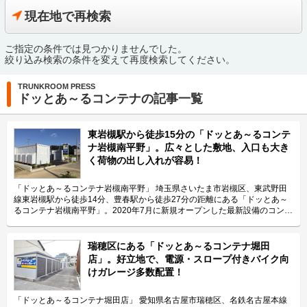
現在地で再検索
ご指定の条件では見つかりませんでした。
絞り込み検索の条件を変えて再度検索してください。
TRUNKROOM PRESS
ドッとあ～るコンテナの記事一覧
東岩槻駅から徒歩15分の「ドッとあ～るコンテ
ナ岩槻南平野」。広々とした敷地、入口も大き
く荷物の出し入れが容易！
「ドッとあ～るコンテナ岩槻南平野」 埼玉県さいたま市岩槻区、東武野田
線東岩槻駅から徒歩14分、豊春駅から徒歩27分の距離にある「ドッとあ～
るコンテナ岩槻南平野」。2020年7月に新規オープンした最新設備のコンテ
ナです。 運営会社は株式会社ユーティライズ。種類やサイズが豊富な自社
開発の「ドッとあ～るコンテナ」を運用し、トランクルーム事業では全国
402箇所、16,736室（2020年9月現在）を運営しております。コンテナ管理
瑞穂区にある「ドッとあ～るコンテナ堀田
戸数は日本第3位の市場シェアを誇っている会社です。 今回は、株式会社ユ
店」。好立地で、電源・スロープ付きバイク向
ーティライズが運営している「ドッとあ～るコンテナ岩槻南平野」の特長や
けガレージ多数配置！
利用用途などをご紹介致します。 「ドッとあ～るコンテナ岩槻南平野」の
特長を教えてください。 大通りの交差点に位置している「ドッとあ～るコ
ンテナ岩槻南平野」。施設内はアスファルトが敷いてあるので車で入りやす
「ドッとあ～るコンテナ堀田店」 愛知県名古屋市瑞穂区、名鉄名古屋本線