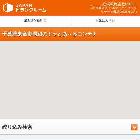
総掲載施設数No.1！
※実査委託先:日本マーケティング
リサーチ機構(2026年3月)
0
0
最近見た物件
お気に入り
千葉県東金市周辺のドッとあ～るコンテナ
絞り込み検索