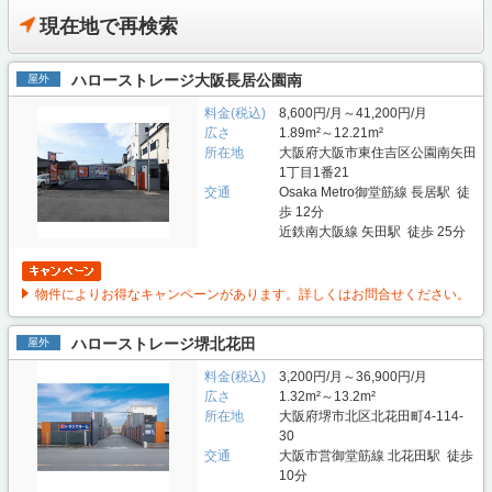
現在地で再検索
ハローストレージ大阪長居公園南
屋外
料金(税込)
8,600円/月～41,200円/月
広さ
1.89m²～12.21m²
所在地
大阪府大阪市東住吉区公園南矢田
1丁目1番21
交通
Osaka Metro御堂筋線 長居駅 徒
歩 12分
近鉄南大阪線 矢田駅 徒歩 25分
物件によりお得なキャンペーンがあります。詳しくはお問合せください。
ハローストレージ堺北花田
屋外
料金(税込)
3,200円/月～36,900円/月
広さ
1.32m²～13.2m²
所在地
大阪府堺市北区北花田町4-114-
30
交通
大阪市営御堂筋線 北花田駅 徒歩
10分