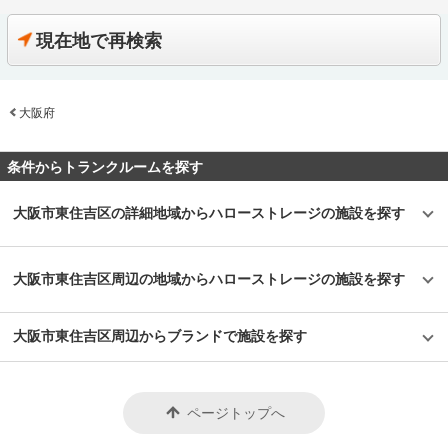
り、東証マザーズにも上場している会社です。全国に展開しているレンタル
をおすすめ致します。ご契約の前に駐車スペースや立地など確認頂けます。
可能です。パーツやメンテナンス用品も収納できるのでとても便利です。
収納用スペース「ハローストレージ」は、屋外型と屋内型合わせて約6万人
契約時はバイクのメーカー・車種・ナンバーを確認していますが、これから
主にどんな方がご利用されているのでしょうか？ 東武伊勢崎線やつくばエ
に利用されています。 今回は、エリアリンク株式会社が運営している「ト
現在地で再検索
バイクを購入する方はお問い合わせの際にお知らせください。時期によって
クスプレス線が通る足立区内にお住いのライダーの方を中心にご利用頂いて
ランクハウス24東中野」の特徴や利用用途の傾向、会社の想いなどをご紹
は使用料や事務手数料がお得になるキャンペーンも実施していますので、
おります。主にアメリカンクルーザーやビッグスクーター、レーサー・スポ
介します。 トランクハウス24東中野の特徴を教えてください。 2018年12
LIFULLトランクルームのメール又は電話にてお問い合わせください。 編集
ーツタイプなど高級車又は大型車の保管が多くみられます。 セキュリティ
月にオープンした「トランクハウス24東中野」。1階〜4階まで1軒まるごと
後記 「ハローバイクガレージ北上野」は駅から近くて万全なセキュリティ
や安全面について教えてください。 「ハローバイクボックス足立竹ノ塚パ
トランクルームで、部屋の大きさは0.9帖のコンパクトサイズから9.8帖の大
のある施設のため、人気がある。満車になることも多いため、気になった方
ート2」はBOXシェローを採用した施設のため屋外タイプのバイクパーキン
大阪府
きいサイズまで展開しています。24時間365日利用でき、セキュリティも空
はお早めにお問い合わせした方が良さそうだ。 運営会社は東証マザーズ上
グと違って雨風を防ぐことができ、盗難のリスクも抑えることができます。
調も最新設備を整えているため、衣類・本・季節物などの荷物から大型家具
場企業でもあるエリアリンク株式会社。2016年頃、西東京エリアで試験的
各バイクボックスにバイクを収納するタイプなので、他の方のバイクを気に
や機材・備品など法人利用まで幅広い用途にご利用いただけます。 主にど
にはじめた駐車場タイプのバイクパーキングは当初ここまでの拡大を予想し
する必要がありません。セキュリティ面としてバイクボックスの扉に南京錠
んな方がご利用されているのでしょうか？ お客様は店舗から1.5キロ圏内に
条件からトランクルームを探す
ていなかったとのことだが、順調に拡大を続け、現在、都内を中心に1,000
をつけており、安心してバイクを保管できる収納スペースです。また、施設
お住いの方がほとんどです。他社であれば3キロ圏内程か車で移動する場所
台分ほどスペースを管理している（2020年1月現在）。その運営ノウハウが
内には外灯照明も完備していますので、夜間でもバイクを出し入れしやすい
にあることが多いのですが、「トランクハウス24」は住宅街の生活道路に
ある「ハローバイクガレージ北上野」は、誰もが安心して利用できる施設な
環境です。 費用や契約について教えてください。 月額11,300円（税込）の
面しているため地域に密着した運営ができています（ご自宅から車で荷物を
大阪市東住吉区の詳細地域からハローストレージの施設を探す
ので、愛車を守りたい近隣エリアの方は要チェックなスポットではないかと
価格でバイクボックスをご利用頂けます。「ハローバイクボックス足立竹ノ
運送するサービスも利用可能）。また、利用用途で多いのはファミリー層の
思った。
塚パート2」は施設見学が可能なので、バイクボックスの大きさや立地が気
他、都心の店舗は一人暮らしの若い方や女性、法人企業にも利用いただいて
になる方は見学を申し込みください。契約時はバイクのナンバーを確認して
います。任意に調査したユーザーインタビューでは「一度使うと便利さが分
います。これからバイクを購入する方はお問い合わせの際にお知らせくださ
かった」という声も多く、衣類や本などの趣味や生活用品を自宅以外の押入
大阪市東住吉区周辺の地域からハローストレージの施設を探す
い。時期によっては月額使用料や事務手数料がお得になるキャンペーンも実
れに入れておく感覚で中長期的に利用されている傾向があります。 セキュ
施していますので、LIFULLトランクルームの施設詳細ページをご覧くださ
リティや安全面について教えてください。 トランクハウス24で細心の注意
い。 編集後記 現在、都内を中心に約1,000台（2020年1月現在）のバイク専
を払っているのが空気の流れ。外が寒いから中は暖かくではなく、結露やカ
大阪市東住吉区周辺からブランドで施設を探す
用スペースを管理しているエリアリンク株式会社。2016年頃、西東京エリ
ビができないように温度調整が必要で、その鍵を握るのが、各階に数点設置
アで試験的にはじめた駐車場タイプのバイクパーキングは当初ここまでの拡
しているサーキュレーター。風を送り込み部屋の空気を循環させることで荷
大を予想していなかったとのことだが、順調に拡大を続けているという。人
物を保管するのに最適な環境を1年中作り出しています。また、トランクハ
気施設の一つである足立区の「ハローバイクボックス足立竹ノ塚パート2」
ウス24東中野店では、スマートキーや専用アプリによる鍵の解錠施錠にも
は、風雨による汚れや浸食防止に強いBOXシェローを採用しており、東証
対応。警備会社と契約をしているため、万が一のことがあっても対応できる
ページトップへ
マザーズ上場企業が運営しているバイク専用のスペースなので、安心して利
ことはもちろん、小さなトラブルでも問い合わせれば、自社の物件管理部隊
用できると思った。
がすぐに駆けつける体制も整備しています。 費用や契約について教えてく