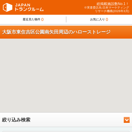
総掲載施設数No.1！
※実査委託先:日本マーケティング
リサーチ機構(2026年3月)
0
0
最近見た物件
お気に入り
大阪市東住吉区公園南矢田周辺のハローストレージ
絞り込み検索