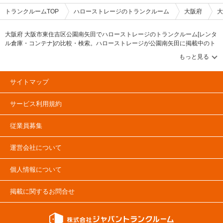
ださい。 簡単手続き。スマートキーを採用したことで、その場で専用アプ
リを使って施設のエントランスキーを解錠でき、スタッフの立会いがなくて
トランクルームTOP
ハローストレージのトランクルーム
大阪府
大
もスムーズに内覧できます。また、Webやスマホのみでも契約申し込みが
できるので、最短即日利用も可能です。不明点があれば、お気軽にお問い合
わせください。 編集後記 誰もが知っているキャラクター「キティちゃん」
大阪府 大阪市東住吉区公園南矢田でハローストレージのトランクルーム[レンタ
がビル正面に大きく貼られているトランクハウス24。インパクトがありな
ル倉庫・コンテナ]の比較・検索。ハローストレージが公園南矢田に掲載中のト
がらも、街の景色に馴染んでいる親しみやすい印象を受けた。2018年から
ランクルーム・レンタル倉庫・レンタルコンテナなどの収納スペースを、借り
開始した新しいトランクルームのサービスだが、そのはじめたきっかけをお
たい地域から探して、広さ・料金[賃料]・セキュリティ・空調完備・24時間出し
聞きすると、よりお客様に寄り添ったトランクルームを提供したかったから
入れ可能などの希望条件で絞込み！豊富な物件数から様々な方法でご希望の収
という声が返ってきた。もともと同社は屋外のコンテナ型トランクルームで
納スペースを簡単に探せるトランクルーム情報サイトです。公園南矢田のハロ
国内トップシェアを誇る企業だが、郊外にあることも多く、車を利用して自
サイトマップ
ーストレージで気になるトランクルームを見つけたら、メールか電話でお問合
ら伺う必要があった。その点、屋内型のトランクルームは住宅エリアにて使
いたいときに使える場所にあるという利点があり、女性が使いずらいという
せが可能です（無料）。
サービス利用規約
イメージも安心のセキュリティやクリーンで清潔な部屋といった機能面でも
カバーしている。一度使ってみるとその便利さが気に入り、長く継続して使
うお客様が多いというのも納得できる取材だった。
従業員募集
©1976,2019SANRIOCO.,LTD.APPROVALNO.G601228
運営会社について
個人情報について
掲載に関するお問合せ