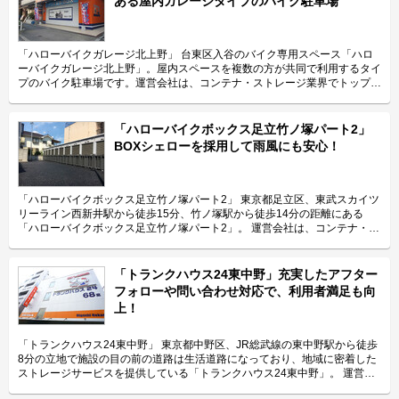
ある屋内ガレージタイプのバイク駐車場
「ハローバイクガレージ北上野」 台東区入谷のバイク専用スペース「ハロ
ーバイクガレージ北上野」。屋内スペースを複数の方が共同で利用するタイ
プのバイク駐車場です。運営会社は、コンテナ・ストレージ業界でトップレ
ベルのシェアを誇り、東証マザーズにも上場しているエリアリンク株式会
社。 今回は、エリアリンク株式会社が運営している「ハローバイクガレー
ジ北上野」の特長や利用用途などをご紹介致します。 「ハローバイクガレ
「ハローバイクボックス足立竹ノ塚パート2」
ージ北上野」の特長を教えてください。 東京メトロ日比谷線の入谷駅から
BOXシェローを採用して雨風にも安心！
徒歩4分、JR山手線の鶯谷駅から徒歩10分の場所に位置する「ハローバイク
ガレージ北上野」。駅近なバイク駐車スペースであり、24時間365日ご利用
頂けます。広さ2.25帖・幅130cm・奥行き270cmのスペースをご用意して
おり、大型バイクの駐車にも対応可能です。また、屋内型トランクルーム
「ハローバイクボックス足立竹ノ塚パート2」 東京都足立区、東武スカイツ
「ハローストレージ北上野」と隣接していてパーツやメンテナンス用品の収
リーライン西新井駅から徒歩15分、竹ノ塚駅から徒歩14分の距離にある
納にご利用頂けます。ツーリングにお出掛する際にも大変便利です。 主に
「ハローバイクボックス足立竹ノ塚パート2」。 運営会社は、コンテナ・ス
どんな方がご利用されているのでしょうか？ 主に入谷駅周辺エリアを中心
トレージ業界でトップレベルのシェアを誇り、東証マザーズにも上場してい
とした近隣エリアの方々にご利用頂いています。「ハローバイクガレージ北
るエリアリンク株式会社です。 今回は、エリアリンク株式会社が運営して
上野」は鶯谷や上野、稲荷町、田原町などからもアクセス良好なバイク専用
いる「ハローバイクボックス足立竹ノ塚パート2」の特長や利用用途などを
「トランクハウス24東中野」充実したアフター
施設なので、近隣エリアのライダーから人気があります。大きめの駐車スペ
ご紹介致します。 「ハローバイクボックス足立竹ノ塚パート2」の特長を教
フォローや問い合わせ対応で、利用者満足も向
ースのため、アメリカンクルーザー、レーサー・スポーツタイプ、ビッグス
えてください。 ボックスタイプの「ハローバイクボックス足立竹ノ塚パー
上！
クーターなど、高級車や大型車の保管にもご利用頂いております。 セキュ
ト2」は、国道4号線から車でアクセスしやすい立地にある施設です。 広さ2
リティや安全面について教えてください。 「ハローバイクガレージ北上
帖・幅110cm・奥行き252cm・高さ197cmのバイクボックスが17室ご用意
野」は屋内タイプで雨風を防ぐことができ、また、電動シャッターや防犯カ
しており、24時間365日自由にご利用頂けます。 エリアリンク株式会社の
「トランクハウス24東中野」 東京都中野区、JR総武線の東中野駅から徒歩
メラなどを設置しているためセキュリテイ面もしっかりしているので、盗難
「ハローバイクボックス」は全国のライダー様から愛されているBOXシェ
8分の立地で施設の目の前の道路は生活道路になっており、地域に密着した
やイタズラから愛車を守りたい、大切なバイクを雨風で汚したくない方にお
ローを採用した施設のため、風雨による汚れや浸食に強いのが特長です。幅
ストレージサービスを提供している「トランクハウス24東中野」。 運営会
すすめです。 費用や契約について教えてください。 月額17,400円（税込）
広いラダーレールが付いており、バイクの乗り入れが簡単です。また、ボッ
社はエリアリンク株式会社。コンテナ・ストレージ業界でトップシェアを誇
の価格でバイク1台を駐車できます。施設の詳細な仕様については事前内覧
クス内には棚を設置しておりますので、ヘルメットなどの小物を置くことも