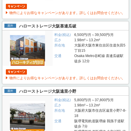
物件によりお得なキャンペーンがあります。詳しくはお問合せください。
ハローストレージ大阪喜連瓜破
屋外
料金(税込)
6,500円/月～39,500円/月
広さ
1.98m²～13.2m²
所在地
大阪府大阪市東住吉区住道矢田5
丁目15
交通
Osaka Metro谷町線 喜連瓜破駅
徒歩 12分
物件によりお得なキャンペーンがあります。詳しくはお問合せください。
ハローストレージ大阪遠里小野
屋外
料金(税込)
5,800円/月～37,800円/月
広さ
1.98m²～13.2m²
所在地
大阪府大阪市住吉区遠里小野7-8-
18
交通
阪堺電気軌道阪堺線 我孫子道駅
徒歩 7分