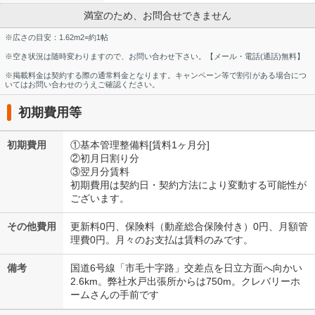
満室のため、お問合せできません
※広さの目安：1.62m2=約1帖
※空き状況は随時変わりますので、お問い合わせ下さい。【メール・電話(通話)無料】
※掲載料金は契約する際の通常料金となります。キャンペーン等で割引がある場合につ
いてはお問い合わせのうえご確認ください。
初期費用等
初期費用
①基本管理整備料[賃料1ヶ月分]
②初月日割り分
③翌月分賃料
初期費用は契約日・契約方法により変動する可能性が
ございます。
その他費用
更新料0円、保険料（動産総合保険付き）0円、月額管
理費0円。月々のお支払は賃料のみです。
備考
国道6号線「市毛十字路」交差点を日立方面へ向かい
2.6km。弊社水戸出張所からは750m。クレバリーホ
ームさんの手前です