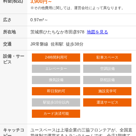
料金(税込)
3,900
円～
※その他費用に関しては、運営会社によって異なります。
広さ
0.97m²～
所在地
茨城県ひたちなか市田彦978
地図を見る
交通
JR常磐線 佐和駅 徒歩38分
設備・サー
24時間利用可
駐車スペース
ビス
エレベーター
空調設備
換気設備
防犯設備
即日契約可
施設見学可
駅徒歩10分以内
運送サービス
カード決済可能
キャッチコ
ユースペースは上場企業の三協フロンテアが、全国直
ピー
営体制で運営するトランクルームです。全店1階建て