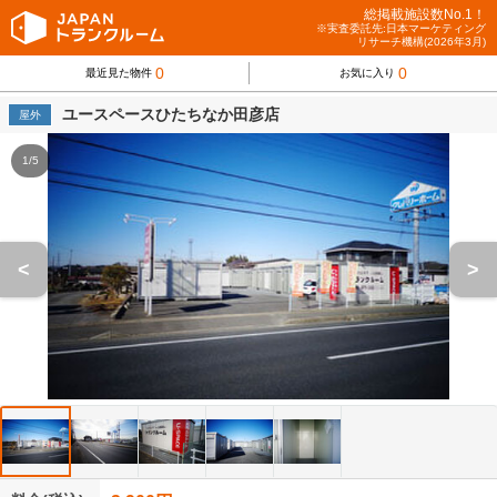
総掲載施設数No.1！
※実査委託先:日本マーケティング
リサーチ機構(2026年3月)
0
0
最近見た物件
お気に入り
ユースペースひたちなか田彦店
屋外
1/5
<
>