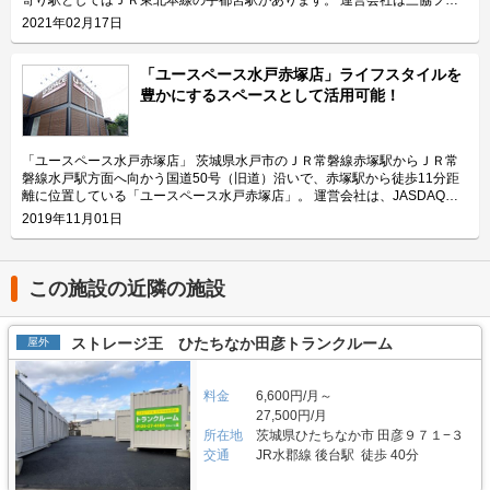
ンテア株式会社。トランクルームだけでなく、テレワーク、会議、商談など
2021年02月17日
に利用できるレンタルスペースも展開しているブランド「U-SPACE（ユー
スペース）」の運営会社です。 今回は、三協フロンテア株式会社が運営し
ている「ユースペース宇都宮中今泉店」の特長や利用用途などをご紹介致し
「ユースペース水戸赤塚店」ライフスタイルを
ます。 「ユースペース宇都宮中今泉店」の特長を教えてください。 「ユー
豊かにするスペースとして活用可能！
スペース宇都宮中今泉店」はトランクルームを通じてライフスタイルを豊か
にするというコンセプト「+U」の施設としてお客様に付加価値のある快適
な空間を提供したいという想いから、通常の収納スペースのほか、趣味やテ
レワークの場所としても利用可能な「隠れ家ルーム」、収納する荷物の整
「ユースペース水戸赤塚店」 茨城県水戸市のＪＲ常磐線赤塚駅からＪＲ常
理・手入れが可能なご契約者様共有の「ワークスペース」といった付加価値
磐線水戸駅方面へ向かう国道50号（旧道）沿いで、赤塚駅から徒歩11分距
をつけた部屋も提供しています。また、お客様からの「棚板が付いている方
離に位置している「ユースペース水戸赤塚店」。 運営会社は、JASDAQに
が収納がしやすく便利」という声を受けて、サイズの小さいS1タイプ、S2
上場している企業で全国に395店舗、約21,000室のトランクルームを直接運
2019年11月01日
タイプのお部屋には全て棚板を標準装備として提供するなどお客様目線で店
営している（2019年8月末現在）三協フロンテア株式会社。近年はレンタル
舗を運営しています。 主にどんな方がご利用されているのでしょうか？
スペースやワークスペースなど人々の心や暮らしを豊かにするサービスも拡
「ユースペース宇都宮中今泉店」が位置する栃木県宇都宮市は、20年前と
充している会社です。 今回は、三協フロンテア株式会社が運営している
比較して人口が増えていることもあり、近隣にお住いのファミリー層などの
「ユースペース水戸赤塚店」の特徴や利用用途などをご紹介します。 「ユ
この施設の近隣の施設
利用が多く、書類や本などのほか、「ワークスペース」を利用して荷物の整
ースペース水戸赤塚店」の特徴を教えてください。 「ユースペース水戸赤
理・手入れが可能なためゴルフバックなどの収容ニーズも高いです。また、
塚店」はトランクルームを通じてライフスタイルを豊かにするというコンセ
奥州街道に面した立地で専用駐車場もあるため、内装業者様が材料置き場と
プトのもと、通常タイプ99室のほかに「+U」エリアを併設しました。一時
ストレージ王 ひたちなか田彦トランクルーム
屋外
して利用するなど法人にも利用されています。 セキュリティや安全面につ
滞在型の「隠れ家ルーム」や作業が可能な「ワークスペース」、その他にも
いて教えてください。 「ユースペース宇都宮中今泉店」は、安心してご利
電源付きルームやクローゼットルームなど付加価値をつけた部屋も提供して
用頂けるように防犯カメラは1階の入口、2階の裏口、各フロアの通路にそ
います。 駐車場があるので大型荷物の出し入れも安心です。また、広さは
料金
6,600円/月～
れぞれ1台ずつの計4台が設置されているだけでなく、定期的に店舗を巡回
0.3帖の小さい部屋から3.4帖の部屋まで様々なサイズがあるため、用途に合
27,500円/月
することで安全性を高めています。また、無人店舗ではありますが、非常ボ
わせてご利用いただけます。 主にどんな方がご利用されているのでしょう
所在地
茨城県ひたちなか市 田彦９７１−３
タンも設置しておりますので、有事の際には提携警備会社が駆けつける仕組
か？ 近隣の主婦のお客様に多く利用されております。主な収納リストは衣
みとなっています。設備面でも建物に断熱材を使用しているほか、お客様の
交通
JR水郡線 後台駅 徒歩 40分
類、家具、アウトドア用品などがあります。 「ユースペース水戸赤塚店」
大切な荷物へのカビなどの発生を抑制するため各フロアに業務用の除湿機も
では当店を中心に仕事したい方のためにワークスペースも提供しています。
設置しています。エレベーター、台車、踏み台など、荷物をより簡単に出し