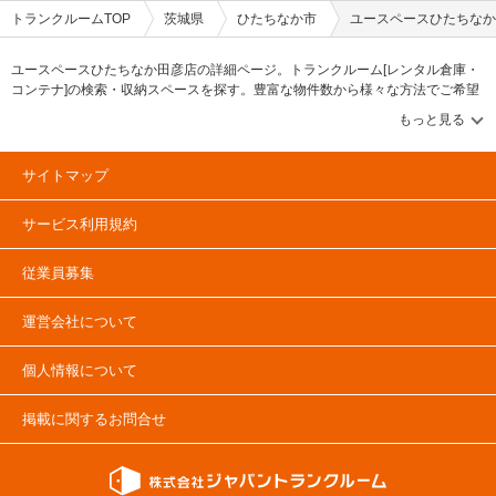
トランクルームTOP
茨城県
ひたちなか市
ユースペースひたちなか
ユースペースひたちなか田彦店の詳細ページ。トランクルーム[レンタル倉庫・
コンテナ]の検索・収納スペースを探す。豊富な物件数から様々な方法でご希望
の収納スペースを簡単に探せるトランクルーム情報サイトです。ユースペース
ひたちなか田彦店の住所・最寄りの駅、物件タイプのご紹介や料金表、お得な
キャンペーン情報もあります。気になる物件タイプを見つけたら、メールか電
話でお問合せが可能です（無料）。
サイトマップ
サービス利用規約
従業員募集
運営会社について
個人情報について
掲載に関するお問合せ