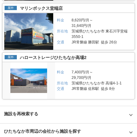
また、室内にはリラックスできるBGMやアロマなど、快適な空間を演出す
入れできる設備も完備しているため、女性一人でのご利用も安心です。 費
る装置も用意しています。エレベーター、台車、踏み台など、荷物をより簡
マリンボックス堂端店
屋外
用や契約について教えてください。 収納スペースの価格帯は月額4,200円～
単に出し入れできる設備も完備しているため、女性一人でのご利用も安心で
42,900円（税込）、サイズタイプは0.5帖から3.3帖まで幅広くご用意してい
す。 セキュリティや安全面について教えてください。 安心してご利用いた
ます。初期費用として賃料3か月分(前納)のほか、基本管理設備料(賃料1か
料金
8,620円/月～
だけるよう屋内施設には監視カメラやモニターを設置し、定期的な巡回を行
月分)が掛かります。お支払いにつきましては、クレジットカード払いある
っております。またご契約の中には動産総合保険も含まれておりますので、
31,640円/月
いは口座振替をご利用頂けます。「ユースペース宇都宮中今泉店」は施設見
万が一のときも安心いただけます。加えて、人感LEDライトなどを兼ね備え
所在地
茨城県ひたちなか市 東石川字堂端
学可能なトランクルームなので、ご契約の前に部屋の雰囲気や広さなどが確
た室内タイプの収納スペースであるので、女性の方でも安心して使えるよう
3550-1
認できます。ご希望の方はLIFULLトランクルームから電話やメールにてお
に工夫しています。入口は専用キーで解錠できるため、365日24時間いつで
交通
JR常磐線 勝田駅 徒歩 26分
気軽にお問い合わせください。 編集後記 三協フロンテア株式会社の「ユー
もご利用いただけます。空調換気設備としてエアコン、サーキュレーターな
スペース宇都宮中今泉店」は清潔感と安心感があるトランクルームだった。
どを設置しお客様が満足できるサービスを提供しています。 費用や契約に
外観にはルーバーパネルが使われており、一見してトランクルームとは思え
ついて教えてください。 ご契約では、月々の賃料のほかに基本管理整備料
ハローストレージひたちなか高場2
屋外
ないほどお洒落でデザインのこだわりも感じた。また万全なセキュリティか
（賃料1ヶ月分）をいただいておりますが、それ以外にお支払いいただく固
らくる安心感や、お客様目線での除湿機の設置や棚板付きルームなど気遣い
定費用はありません。部屋の雰囲気や広さなど、気になる点は事前の内見
も感じぜひ利用したいと思える施設だった。また、「ユースペース宇都宮中
（見学）チェックをおすすめをしています。時期によって特別賃貸キャンペ
料金
7,400円/月～
今泉店」の隠れ家ルームは、エアコンと換気扇が設置されているだけでな
ーンや、他社のりかえウェルカムキャンペーンなども開催しています。最短
29,700円/月
く、テレワークの場所として需要が高まっていることからWi-Fiも設置され
1ヶ月などの短期利用や即日利用も可能です。月々のお支払いは、口座振替
ているなど付加価値の高い部屋も提供しており、利用客に寄り添った店舗で
所在地
茨城県ひたちなか市 高場4-1-1
やクレジットカード決済がご利用いただけます。 編集後記 「ユースペース
あると感じた。またゴルフバックや大型の荷物を収納したい場合には、1ヶ
交通
JR常磐線 佐和駅 徒歩 8分
水戸赤塚店」は清潔感と安心感があるトランクルームだった。トランクルー
月の管理料にプラス1,000円（税込）で使えるワークスペースを活用して現
ムの色は白を基調とし、全体的に清潔感があり、万全なセキュリティ設備や
地に着いてから荷物の整理することが出来るのも特徴的で、今後も従来のト
上場企業が管理している施設などで安心して使える要素が多いトランクルー
ランクルームにどのような付加価値を付けた施設を展開するのか注目したい
ムだと思った。また、洗面所を設置しているため、手の汚れなどに気を遣わ
と思った。
ずに収納できるのも良いと感じた。「ユースペース水戸赤塚店」は、1ヶ月
の管理料にプラス1,000円で使えるワークスペースがあることも特徴で、館
施設を再検索する
内はアロマやリラックスできるBGMが設置されており、日々の生活の一部
としても利用したくなる「ライフスタイルを豊かにする場所」という印象を
受けた。近隣エリアの方で、収納空間を借りたい方がいたら紹介したい物件
ひたちなか市周辺の会社から施設を探す
だと思った。