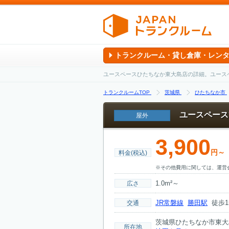
トランクルーム・貸し倉庫・レン
ユースペースひたちなか東大島店の詳細。ユース
トランクルームTOP
茨城県
ひたちなか市
ユースペース
屋外
3,900
円～
料金(税込)
※その他費用に関しては、運営
1.0m²～
広さ
JR常磐線
勝田駅
徒歩1
交通
茨城県ひたちなか市東大島1
所在地