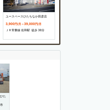
ユースペースひたちなか田彦店
3,900
39,000
円/月～
円/月
ＪＲ常磐線 佐和駅 徒歩 38分
ひた
市