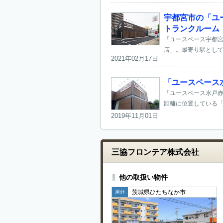
宇都宮市の「ユ
トランクルーム
「ユースペース宇都宮
店」。最寄り駅として
2021年02月17日
「ユースペース
「ユースペース水戸赤
距離に位置している「ユ
2019年11月01日
三協フロンテア株式会社
他の取扱い物件
茨城県ひたちなか市
屋外