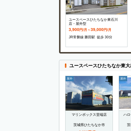
ユースペースひたちなか東石川
店・屋外型
3,900
39,000
円/月～
円/月
JR常磐線 勝田駅 徒歩 30分
ユースペースひたちなか東大
屋外
屋外
マリンボックス堂端店
ハロ
茨城県ひたちなか市
茨