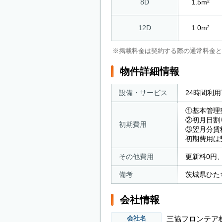
8D
1.5m²
12D
1.0m²
※掲載料金は契約する際の通常料金と
物件詳細情報
設備・サービス
24時間利
①基本管理
②初月日割
初期費用
③翌月分賃
初期費用は
その他費用
更新料0円
備考
茨城県ひた
会社情報
三協フロンテア
会社名