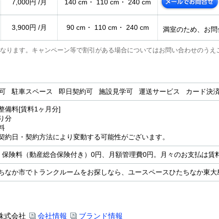
7,000円 /月
140 cm・ 110 cm・ 240 cm
3,900円 /月
90 cm・ 110 cm・ 240 cm
満室のため、お問
なります。キャンペーン等で割引がある場合についてはお問い合わせのうえ
用可 駐車スペース 即日契約可 施設見学可 運送サービス カード
整備料[賃料1ヶ月分]
り分
料
契約日・契約方法により変動する可能性がございます。
、保険料（動産総合保険付き）0円、月額管理費0円。月々のお支払は賃
ちなか市でトランクルームをお探しなら、ユースペースひたちなか東大
株式会社
会社情報
ブランド情報