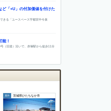
など「+U」の付加価値を付けた
スできる「ユースペース宇都宮中今泉
可能！
0号（旧道）沿いで、赤塚駅から徒歩11分
茨城県ひたちなか市
屋外