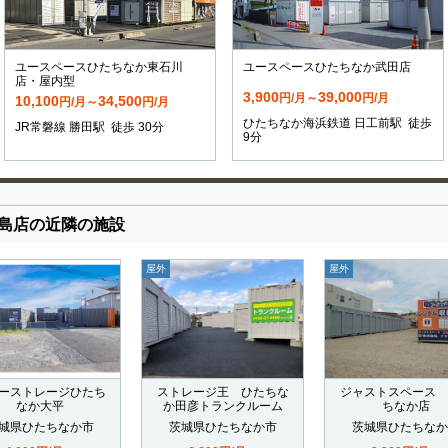
ユースペースひたちなか東石川
ユースペースひたちなか武田店
店・屋内型
3,900
39,000
円/月～
円/月
10,100
34,500
円/月～
円/月
ひたちなか海浜鉄道 日工前駅 徒歩
JR常磐線 勝田駅 徒歩 30分
9分
島店の近隣の施設
屋外
屋外
ーストレージひたち
ストレージ王 ひたちな
ジャストスペース 
なか大平
か田彦トランクルーム
ちなか店
城県ひたちなか市
茨城県ひたちなか市
茨城県ひたちなか