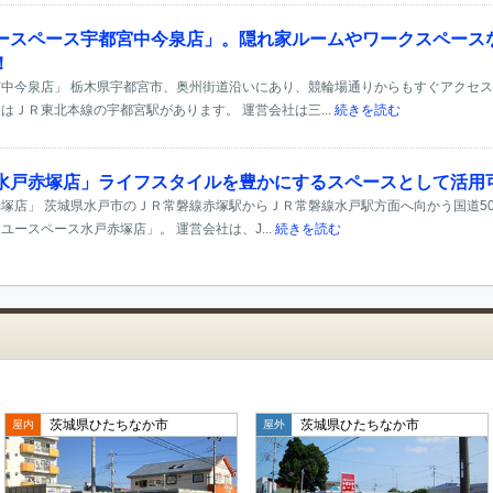
ースペース宇都宮中今泉店」。隠れ家ルームやワークスペース
！
中今泉店」 栃木県宇都宮市、奥州街道沿いにあり、競輪場通りからもすぐアクセ
はＪＲ東北本線の宇都宮駅があります。 運営会社は三...
続きを読む
水戸赤塚店」ライフスタイルを豊かにするスペースとして活用
塚店」 茨城県水戸市のＪＲ常磐線赤塚駅からＪＲ常磐線水戸駅方面へ向かう国道5
ースペース水戸赤塚店」。 運営会社は、J...
続きを読む
茨城県ひたちなか市
茨城県ひたちなか市
屋内
屋外