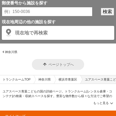
郵便番号から施設を探す
現在地周辺の他の施設を探す
現在地で再検索
神奈川県
ページトップへ
トランクルームTOP
神奈川県
横浜市青葉区
ユアスペース青葉こど
ユアスペース青葉こどもの国の詳細ページ。トランクルーム[レンタル倉庫・コ
ンテナ]の検索・収納スペースを探す。豊富な物件数から様々な方法でご希望の
収納スペースを簡単に探せるトランクルーム情報サイトです。ユアスペース青
葉こどもの国の住所・最寄りの駅、物件タイプのご紹介や料金表、お得なキャ
ンペーン情報もあります。気になる物件タイプを見つけたら、メールか電話で
お問合せが可能です（無料）。