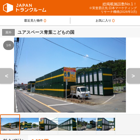
総掲載施設数No.1！
※実査委託先:日本マーケティング
リサーチ機構(2026年3月)
0
0
最近見た物件
お気に入り
ユアスペース青葉こどもの国
屋外
1/6
<
>