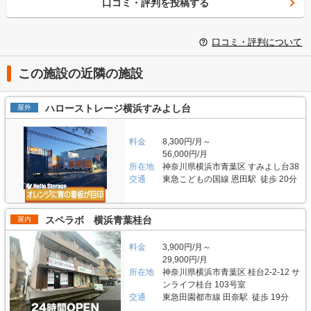
口コミ・評判を投稿する
口コミ・評判について
この施設の近隣の施設
ハローストレージ横浜すみよし台
屋外
料金
8,300円/月～
56,000円/月
所在地
神奈川県横浜市青葉区 すみよし台38
交通
東急こどもの国線 恩田駅 徒歩 20分
スペラボ 横浜青葉桂台
屋内
料金
3,900円/月～
29,900円/月
所在地
神奈川県横浜市青葉区 桂台2-2-12 サ
ンライフ桂台 103号室
交通
東急田園都市線 田奈駅 徒歩 19分