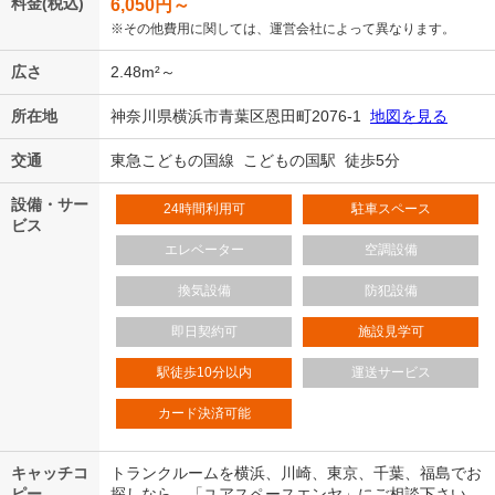
料金(税込)
6,050
円～
※その他費用に関しては、運営会社によって異なります。
広さ
2.48m²～
所在地
神奈川県横浜市青葉区恩田町2076-1
地図を見る
交通
東急こどもの国線 こどもの国駅 徒歩5分
設備・サー
24時間利用可
駐車スペース
ビス
エレベーター
空調設備
換気設備
防犯設備
即日契約可
施設見学可
駅徒歩10分以内
運送サービス
カード決済可能
キャッチコ
トランクルームを横浜、川崎、東京、千葉、福島でお
ピー
探しなら、「ユアスペースエンヤ」にご相談下さい。