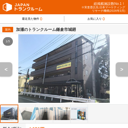
総掲載施設数No.1！
※実査委託先:日本マーケティング
リサーチ機構(2026年3月)
0
0
最近見た物件
お気に入り
加瀬のトランクルーム鎌倉市城廻
屋内
1/5
<
>