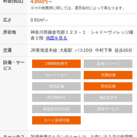
料金(税込)
4,950
円～
※その他費用に関しては、運営会社によって異なります。
広さ
0.81m²～
所在地
神奈川県鎌倉市廻１２３－１ シャドーヴィレッジ鎌
倉２階
地図を見る
交通
JR東海道本線 大船駅 バス10分 中村下車 徒歩26分
設備・サー
24時間利用可
駐車スペース
ビス
エレベーター
空調設備
換気設備
防犯設備
即日契約可
施設見学可
駅徒歩10分以内
運送サービス
カード決済可能
キャッチコ
加瀬倉庫のトランクルームは、お申し込み月の利用料