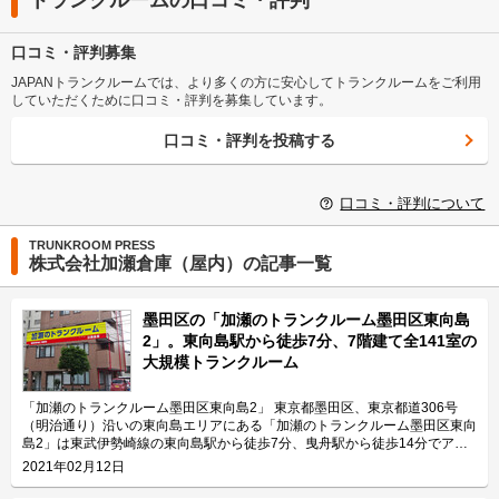
口コミ・評判募集
JAPANトランクルームでは、より多くの方に安心してトランクルームをご利用
していただくために口コミ・評判を募集しています。
口コミ・評判を投稿する
口コミ・評判について
TRUNKROOM PRESS
株式会社加瀬倉庫（屋内）の記事一覧
墨田区の「加瀬のトランクルーム墨田区東向島
2」。東向島駅から徒歩7分、7階建て全141室の
大規模トランクルーム
「加瀬のトランクルーム墨田区東向島2」 東京都墨田区、東京都道306号
（明治通り）沿いの東向島エリアにある「加瀬のトランクルーム墨田区東向
島2」は東武伊勢崎線の東向島駅から徒歩7分、曳舟駅から徒歩14分でアク
セス可能な便利な立地のトランクルームです。 運営会社は横浜市港北区に
2021年02月12日
本社を置き、東京・神奈川を中心に1,700ヶ所75,000室以上（2021年1月現
在）を運用する株式会社加瀬倉庫です。 今回は、株式会社加瀬倉庫が運営