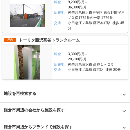
間365日機械警備を導入し万全のセキュリティ体制を整えています。空調・
料金
9,200円/月～
理費はかかりません。 時期によって新規ご契約者様限定のキャンペーンな
換気設備も完備しているので、湿気や埃対策もできておりお客様の大切な荷
36,300円/月
どもございますので、LIFULLトランクルームから電話やメールにてお気軽
物をお預かりします。 費用や契約について教えてください。 借りやすく
所在地
神奈川県横浜市戸塚区 東俣野町字戸
にお問い合わせください。 編集後記 屋内外の収納スペースを約75,000室以
て、解約もしやすい、お客様ファーストを考えた契約フローになっていま
ノ久保1775番の一部,1776番
上（2021年1月現在）運営している株式会社加瀬倉庫。その店舗開発や運営
す。入口横の壁面をガラス張りにしているので、中の様子を見ていただき、
には徹底したお客様目線を感じた。特に値付けについては、他社を意識する
交通
小田急江ノ島線 藤沢本町駅 徒歩 45
Webにてお申込み契約いただければ、翌日からご利用が可能です。お得な
のではなく、自社が抱える膨大な顧客データを分析し、出店地のマーケティ
キャンペーンも常に行なっており、昔は6ヶ月使用していただくお客様は3
分
ングと合わせて、お客様の期待を超えるべく緻密に価格の計算をする。設備
ヶ月間半額などでしたが、今はまずは使っていただきたいという想いから、
についても、パーテーションを自社で開発するほか、月約10店舗の出店ペ
使用期間の縛りを無くしてキャンペーンを適用しています。月額の費用感も
トーリク藤沢高谷トランクルーム
屋内
ースを維持することで、大量に発注できるメリットを活かして価格を抑えて
地域最安値レベルで提供しているので、安心してご利用いただけます。 編
お客様に還元する。これらの姿勢を徹底することで、自社の製品力を高めな
集後記 現在、数多くのトランクルーム運営会社がある中で、「他社の価格
がら同社のトランクルームは同じエリアの中でも、リーズナブルな価格で提
帯を参考にしていますか？」という質問に対し、同社の代表の木村氏はこう
料金
3,300円/月～
供できているのだと言う。お客様目線の運営は価格にとどまらず、荷物の搬
答える。「他社はあまり参考にしていない。自社の物件でお客様にご成約い
29,700円/月
入時には運搬サービス、撤退時には処分など、お客様のご要望に応じて対応
ただいている価格帯をもとに設定することで、本当にお客様が利用しやすい
できるサービスまで提供している。知人が首都圏でトランクルームの利用を
所在地
神奈川県藤沢市 高谷１－２５
価格で提供できる」と。結果、自社の製品力を高めながら同社のトランクル
検討している場合には、株式会社加瀬倉庫のトランクルームの利用を勧めよ
交通
小田急江ノ島線 藤沢駅 徒歩 20分
ームは同じエリアの中でも、約2割ほど安い価格で提供できているのだと言
うと思える取材であった。
う。さらに今後の展開を聞くと、「衣類やゴルフ用品など専門分野に特化し
たトランクルームやコンビニやランドリー併設店舗などを作りたい」「セキ
ュリティカードを無くすことでカードを郵送する時間ロスを無くしたい（カ
ードではない方法で解錠できる仕組みの導入）」など、お客様や時代の流れ
にあったアイデアや企画をいろいろと聞くことができた。若い会社だからこ
施設を再検索する
そ、柔軟に、そして真摯にサービスを提供していることが取材を通じて伝わ
ってきた。
鎌倉市周辺の会社から施設を探す
鎌倉市周辺からブランドで施設を探す