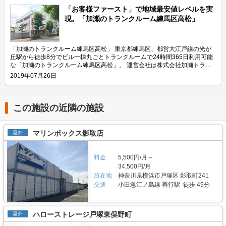
している「加瀬のトランクルーム墨田区東向島2」の特長や利用用途などを
「お客様ファースト」で地域最安値レベルを実
ご紹介致します。 「加瀬のトランクルーム墨田区東向島2」の特長を教えて
現。「加瀬のトランクルーム練馬区高松」
ください。 「加瀬のトランクルーム墨田区東向島2」は7階建てのビル一棟
をトランクルーム専用施設として、141室を運営中の大規模トランクルーム
です。全141室のトランクルームには、0.3帖から4.6帖まで全28種類のサイ
ズタイプが用意されておりますので、お客様のご予算やニーズに合ったお部
「加瀬のトランクルーム練馬区高松」 東京都練馬区、都営大江戸線の光が
屋をご利用頂けます。お客様満足度の向上のために、設備や安全面にもこだ
丘駅から徒歩8分でビル一棟丸ごとトランクルームで24時間365日利用可能
わっており、自社開発の高品質パーテーションの導入や警備会社と連携して
な「加瀬のトランクルーム練馬区高松」。 運営会社は株式会社加瀬トラン
2重ロックのセキュリティ体制を構築するなど、お客様に安心してご利用頂
クサービス。1973年（昭和48年）設立と、長い歴史のある加瀬グループの
2019年07月26日
ける施設となっています。「加瀬のトランクルーム墨田区東向島2」には専
株式会社加瀬倉庫から2018年2月1日に新設分割して生まれた会社です。 今
用駐車場がございますので、遠方のお客様でもお気軽にご利用頂けます。
回は、株式会社加瀬トランクサービスが運営している「加瀬のトランクルー
主にどんな方がご利用されているのでしょうか？ 周辺にお住いのお客様に
ム練馬区高松」の特徴や利用用途の傾向、会社の想いなどをご紹介します。
多く利用頂いております。「加瀬のトランクルーム墨田区東向島2」の周辺
加瀬のトランクルーム練馬区高松の特徴を教えてください。 加瀬のトラン
この施設の近隣の施設
には住宅街が広がっているため、周辺にお住いのファミリー層や個人のお客
クルーム練馬区高松はビル一棟丸ごとトランクルームで24時間365日利用可
様が季節物の衣類や書類などの保管場所としてご利用されています。また、
能です。「加瀬ビル190」という名の通り加瀬グループの190棟目の自社ビ
明治通りに面しており、専用の駐車場も完備しているので車でお越しのお客
ルで、地下1階～地上3階まで4フロアをすべて専用使用の部屋に作り替えて
マリンボックス影取店
屋外
様のご利用にも便利です。 セキュリティや安全面について教えてくださ
オープンしています。そのため、スモールサイズから4帖以上の大きめの部
い。 「加瀬のトランクルーム墨田区東向島2」は無人店舗ながらも、お客様
屋があるなどいろいろな用途に使用できるサイズのトランクルームを取り揃
に24時間安心して荷物を保管頂けるように、万全なセキュリティ体制を整
え、地域最安値レベルの価格帯で展開できるのが特徴です。最高のコストパ
料金
5,500円/月～
えています。建物への入室には専用の鍵が必要となるほか、各部屋にも鍵を
フォーマンスと、充実したセキュリティ対策で、安心してお客様の大切な荷
34,500円/月
設置しより安心安全な環境を構築しています。また、警備会社とも連携した
物をお預かりします。 主にどんな方がご利用されているのでしょうか？ 都
所在地
神奈川県横浜市戸塚区 影取町241
セキュリティ体制を採用しておりますので、お客様の大切な荷物の保管にも
営大江戸線「光が丘駅」徒歩8分の場所に位置しており、近隣には集合住宅
適しています。 費用や契約について教えてください。 月額4,400円～
交通
小田急江ノ島線 善行駅 徒歩 49分
が立ち並んでいるエリアです。そのため、30代後半～50代のファミリー層
32,450円（税込）の価格帯でご利用頂けます。お客様満足度を向上できる
のご利用が多く、価格も低額なので子育て世代の家庭にも優しいトランクル
ために、東向島エリアのマーケット調査だけでなく、自社が抱える5万人の
ームです。交通量の多い幹線道路（笹目通り）から一本入った立地で、専用
既存顧客のデータを分析した価格設定を行っています。初期費用は、ご契約
駐車場もあるためお車でお越しの際も安心してご利用いただけます。 セキ
ハローストレージ戸塚東俣野町
屋外
月が無料となっており、翌月分の使用料と事務手数料（月額使用料の1ヶ月
ュリティや安全面について教えてください。 新耐震基準をクリアし、24時
分）がかかります。月々の費用は月額利用料のみとなっており、共益費や管