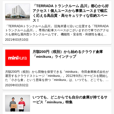
理。スタッフによる定期的な店舗内巡回清掃。きめ細やかな管理体制により
収納スペースを常時快適な空間に保ちます。 WEB完結型 申込から初回精算
「TERRADA トランクルーム 品川」都心から好
までTERRADAトランクルームサイト内で完結。敷金・礼金・鍵代・事務手
アクセス！個人ユースから事業ユースまで幅広
数料に加え初月利用料無料。簡単に手続きできます。 万全のセキュリティ
く応える高品質・高セキュリティな収納スペー
機械警備・入退館システム・セキュリティゲートで守られた完全プライベー
ス！
ト空間。随時巡回点検を実施、安全な環境のもと、安心してご利用できま
す。 利便性 屋内型のため雨にぬれずに搬入可能。大型車両も駐車可能な駐
「TERRADAトランクルーム品川」 旧海岸通り沿いに位置する「TERRADA
車スペース、倉庫会社ならではの大型エレベータもあります（一部店舗の
トランクルーム品川」。専用の駐車スペースがございますので車でのアクセ
み） ※TERRADAトランクルームのトランクルームを探す
スも便利な屋内型トランクルームです。 機能性・安全性・利便性を備えた
「TERRADAトランクルーム」を運営するのは、寺田倉庫株式会社です。
2021年03月10日
2021年2月現在、東京都に10店舗、神奈川県に3店舗を展開しております。
今回は「TERRADAトランクルーム品川」の特長や利用用途などをご紹介し
ます。 「TERRADAトランクルーム品川」の特長を教えてください。
月額200円（税別）から始めるクラウド倉庫
「TERRADAトランクルーム品川」は2020年7月にオープンしたばかりの新
「minikura」ラインナップ
しいトランクルームです。本格的な倉庫をトランクルームにしており、広い
駐車スペースや貨物用エレベーターが設けられているため、一般的なご利用
以外にも、芸能・音楽関連業者の夜間出し入れや大型機材の搬出入がしやす
い便利な店舗となります。 立地としても、港南、芝浦に隣接する旧海岸通
月額200円（税別）から荷物を保管できる「minikura」 寺田倉庫株式会社が
り沿いにあり、お台場、汐留、六本木、渋谷などからのアクセス、さらには
運営するクラウドストレージ「minikura」。2012年9月にサービスを開始し
首都高速道路の五反田、芝浦、勝島、大井、大井南の各出入口なども付近に
た「小さな倉」という意味を持つ「minikura」は、いつでも、どこでも、少
ございますので車でのアクセスが大変便利です。他にも御殿山や高輪からも
量の荷物だけでも宅配便で保管及び回収でき、保管中の荷物をWEB上で写
2020年03月02日
アクセスできる立地です。公共交通機関では、東京モノレール・りんかい線
真で確認できることが特長です。 個人の荷物を預かる点で「トランクルー
「天王洲アイル駅」、JR線「品川駅」から徒歩圏内となっています。 施設
ム」と似ていますが、預かった荷物を1個ずつ管理できる点で違いがありま
内部は空調管理しておりますので、家財、事務所の什器備品の保管はもちろ
す。 ⇒「minikura」特集の記事はこちら 今回は「minikura」のサービスラ
いつでも、どこからでも自分の倉庫が持てるサ
ん、温湿度に敏感な機材の保管にもご検討下さい。 主にどんな方がご利用
インナップやご利用の流れなどについてご紹介致します。 「minikura」の
ービス「minikura」特集
されているのでしょうか？ 「TERRADAトランクルーム品川」が位置する
サービスラインナップ 2020年1月現在、「minikuraHAKO」
東品川エリアは高層マンションが立ち並ぶほかオフィスも集まるエリアです
「minikuraMONO」「minikuraLibrary」「minikuraCloset」「minikuraクリ
ので、ファミリー層のお客様、法人のお客様ともにご利用頂いております。
ーニングパック」5つのサービスラインナップを提供しております。 サービ