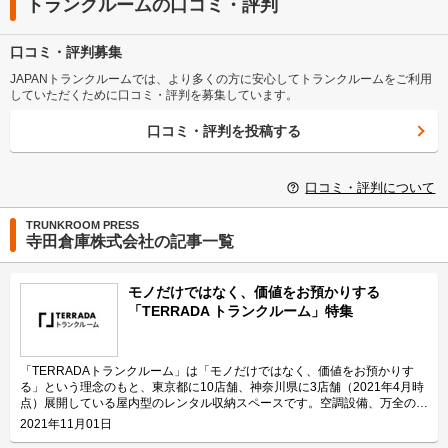
トランクルームの口コミ・評判
口コミ・評判募集
JAPANトランクルームでは、より多くの方に安心してトランクルームをご利用
していただくために口コミ・評判を募集しています。
口コミ・評判を投稿する
口コミ・評判について
TRUNKROOM PRESS
寺田倉庫株式会社の記事一覧
モノだけではなく、価値をお預かりする
「TERRADA トランクルーム」特集
「TERRADAトランクルーム」は「モノだけではなく、価値をお預かりす
る」という理念のもと、東京都に10店舗、神奈川県に3店舗（2021年4月時
点）展開している屋内型のレンタル収納スペースです。空調設備、万全のセ
キュリティを備え、幅広い部屋タイプをご用意しております。 TERRADA
2021年11月01日
トランクルームの特長 信頼のおける保管環境 充実した空調設備で温湿度管