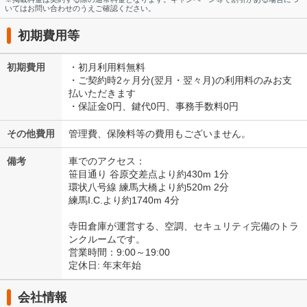
いてはお問い合わせのうえご確認ください。
初期費用等
初期費用
・初月利用料無料
・ご契約時2ヶ月分(翌月・翌々月)の利用料のみお支
払いただきます
・保証金0円、鍵代0円、事務手数料0円
その他費用
管理費、保険料等の費用もございません。
備考
車でのアクセス：
笹目通り 谷原交差点より約430m 1分
環状八号線 練馬大橋より約520m 2分
練馬I.C.より約1740m 4分
寺田倉庫が運営する、空調、セキュリティ完備のトラ
ンクルームです。
営業時間：9:00～19:00
定休日: 年末年始
会社情報