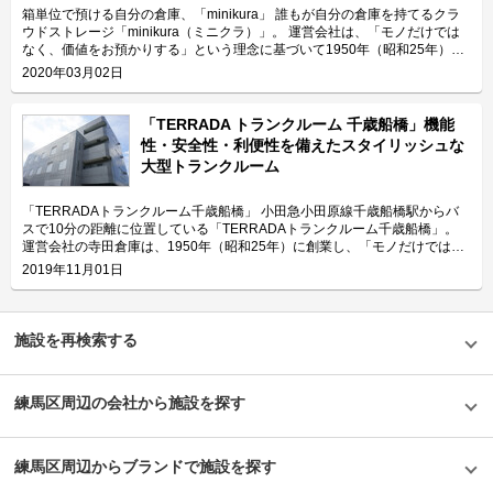
収納物としては、個人のお客様は季節用品や衣類のほか、法人のお客様では
スのご利用料金は全てクレジット決済で対応しております。（※デビットカ
箱単位で預ける自分の倉庫、「minikura」 誰もが自分の倉庫を持てるクラ
オフィス移転などに伴い発生する備品の管理、大型機材類の保管などでご活
ード及び海外発行のクレジットカードはご利用できません。）サービスを申
ウドストレージ「minikura（ミニクラ）」。 運営会社は、「モノだけでは
用いただいております。 セキュリティや安全面について教えてください。
し込む際の業務手数料や専用ボックスの料金、写真撮影の料金などの初期費
なく、価値をお預かりする」という理念に基づいて1950年（昭和25年）に
「TERRADAトランクルーム品川」は入退館システム、監視カメラ、警備シ
用は一切かかりません。 「minikura」の全てのサービスは、安心して長期
創業し、倉庫業やトランクルーム事業を展開している寺田倉庫株式会社で
2020年03月02日
ステムによりフロア内のセキュリティを強化しております。また、定期的に
保管できるよう、24時間365日徹底した空調管理を行っており、高レベルの
す。寺田倉庫株式会社の「minikura」は、ご自宅の荷物を専用ボックスに詰
スタッフによる清掃巡回を実施しておりフロア内の環境美化と、施設内外の
セキュリティ体制を整えた倉庫でご利用者様の大切な荷物をお預かりしま
めて送付することで、インターネット上で送った箱を管理することができ、
異常がないかを点検しておりますので安心してご利用頂けます。 費用や契
す。 「minikura」ではサービスごとに、専用のボックスや写真撮影などの
一箱単位でいつでもどこからでも出し入れができるサービスです。 今回は
「TERRADA トランクルーム 千歳船橋」機能
約について教えてください。 価格帯は月額8,800円から80,300円（税込）
オプションが異なります。 ■「minikuraHAKO」月額200円（税別）の低価
寺田倉庫株式会社が運営する「minikura」を立ち上げた時のエピソードと、
性・安全性・利便性を備えたスタイリッシュな
で、広さは0.5畳から4.3畳までとなっております。初期費用は翌月分・翌々
格でご利用可能！「minikuraHAKO」は一箱ごとに管理できるクラウドスト
ユーザーが利用するにあたりどんな特長があるのかなどをご紹介致します。
大型トランクルーム
月分の利用料のみで、保証金、鍵代、事務手数料に加え初月利用料無料で
レージです。用途にあわせて選べる箱は3種類のサイズがあります。「レギ
（左）寺田倉庫MINIKURAグループMINIKURAチームサブリーダー今成真之
す。見学予約や空き状況のお問合わせ、ご契約と決済はWEB上でスムーズ
ュラーボックス（幅38cm×高さ38cm×深さ38cm）」「ワイドボックス（幅
介様、（右）寺田倉庫MINIKURAグループMINIKURAチームサブリーダー姫
に完結できます。部屋の鍵・入館カードは本人確認郵便による受け渡しのほ
60cm×高さ20cm×深さ38cm）」「ブックボックス（幅42cm×高さ29cm×深
野良太様 「minikura」のサービスを立ち上げた背景を教えてください。 寺
「TERRADAトランクルーム千歳船橋」 小田急小田原線千歳船橋駅からバ
か、店舗現地にて受け渡しも可能です。随時見学を承っておりますので、最
さ33cm）」をご用意しております。1箱最大20kgまでであれば、荷物の点
田倉庫株式会社は、美術品、映像・音楽媒体メディア、ワインなどのデリケ
スで10分の距離に位置している「TERRADAトランクルーム千歳船橋」。
新の空室情報はLIFULLトランクルームから電話またはメールにてお気軽に
数の制限なしで1箱月額200円（税別）でご利用いただけます。また預け入
ートな品の保存・保管を事業の強みとしています。また個人向けのクラウド
運営会社の寺田倉庫は、1950年（昭和25年）に創業し、「モノだけではな
お問い合わせください。 編集後記 「TERRADAトランクルーム品川」は、
時の送料や1箱ごとに取り出す際の送料は基本かかりませんが、保管期間が
ストレージとしても、施設型のトランクルーム事業を運営しており、衣類や
く、価値をお預かりする」という理念に基づいてワイン・アート・メディア
2019年11月01日
「TERRADAトランクルーム」ブランドの魅力である「機能性」や「安全
16ヶ月（1年4ヶ月）未満の場合は、取り出し送料が850円（税別）になり
書籍などの大切な荷物を預かってきました。 トランクルームを利用される
保管を軸に事業を展開している会社です。レンタル収納スペース事業の
性」、「利便性」を強く感じる施設であった。この施設は、旧海岸通りや国
ます。「minikuraHAKO」はお荷物の写真撮影はございません。写真撮影を
個人のお客様の声として「郊外のトランクルームは車が必要になってしま
「TERRADAトランクルーム」は東京都に9店舗、神奈川県に3店舗を置いて
道357号のほか海岸通り、首都高速1号羽田線の勝島出入口や首都高速湾岸
ご希望の場合は「minikuraMONO」をご利用ください。
う」や「トランクルームに何を預けていたか忘れてしまった」などがあるこ
いる「機能性・安全性・利便性」を備えたトランクルームです。 今回は、
線の大井南出入口などからアクセス可能な好立地にあり、さらには大型トラ
■「minikuraMONO」最大30カットの写真撮影可能「minikuraMONO」は箱
とがわかりました。それらの課題を解決するような「次世代のトランクルー
寺田倉庫が運営している「TERRADAトランクルーム千歳船橋」の特長や利
施設を再検索する
ックの駐車にも便利な駐車場も併設している。そのため湾岸エリアや千葉な
に預けた荷物を、スタッフが1点ずつ撮影しデータ化するクラウドストレー
ム」を検討した結果、2012年9月に新たなクラウドストレージ「minikura」
用用途などをご紹介します。 「TERRADAトランクルーム千歳船橋」の特
どで行われるコンサートやイベントに使う大型機材の搬入出も便利だろうと
ジです。WEB上で写真などのデータ化された荷物の情報を確認しながら簡
を立ち上げました。いつでも資料をダウンロードできるクラウドサービスの
徴を教えてください。 「TERRADAトランクルーム千歳船橋」は2019年7月
感じた。それだけでなく、充実した空調設備で温湿度の管理を行っているた
単に管理できます。1点ずつ管理できるので、必要な荷物を必要な時にWEB
ように、荷物の保管や管理がWEB上で全て完結できるのがクラウドストレ
にリニューアルを行い、寺田倉庫のイメージカラーに合わせてスタイリッシ
め、精巧な機材であっても安心して収納できるのも魅力だろう。 また
上で指定して取り出せます。用途にあわせて選べる箱は2種類のサイズがあ
ージサービスの特長です。 「minikura」の特長を教えてください。
練馬区周辺の会社から施設を探す
ュに生まれ変わったトランクルームです。また、0.2畳~8畳タイプ等の部屋
「TERRADAトランクルーム品川」周辺の東品川エリアは近年の再開発によ
ります。「レギュラーボックス（幅38cm×高さ38cm×深さ38cm）」「ワイ
「minikura」は、お客様がトランクルームを使う上での課題から生まれた手
が用意された大型のトランクルームであり、お客様の用途に合わせてご利用
って都内有数のビジネス拠点となるほか、住宅地としても人気が高くオフィ
ドボックス（幅60cm×高さ20cm×深さ38cm）」をご用意しております。1
軽なクラウドストレージサービスです。保管及び回収は専用ボックス1個単
いただけます。 館内には共有スペースがあり、荷物を保管する前の準備な
スの備品収納のニーズやファミリー層のニーズも高いという。そんな方々が
箱に最大30点のお荷物を預けることができ、1箱月額250円（税別）でご利
位でご契約が可能であり、月額200円（税別）と低価格でご利用頂けます。
ど簡単な作業ができます。またエントランス前には屋根付きの駐車場があ
練馬区周辺からブランドで施設を探す
安心して利用できるように防犯カメラを完備するのはもちろん入口には入館
用いただけます。また預け入時の送料や1箱ごとに取り出す際の送料は基本
ご利用の流れも簡単です。「minikura」のHPにて会員登録をした後、サー
り、雨の日も濡れずに荷物の出し入れができることも特徴の一つです。 主
カードと暗証番号、各部屋にはシリンダーが設置される二重防犯システムが
かかりませんが、保管期間が16ヶ月（1年4ヶ月）未満の場合は、取り出し
ビスを申し込みます。ご自宅に届いた専用ボックスに預ける荷物を詰めて宅
にどんな方がご利用されているのでしょうか？ 近隣エリアにお住まいのフ