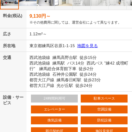
料金(税込)
9,130
円～
※その他費用に関しては、運営会社によって異なります。
広さ
1.12m²～
所在地
東京都練馬区谷原1-1-15
地図を見る
交通
西武池袋線 練馬高野台駅 徒歩15分
西武池袋線 練馬駅 バス14分 西武バス "練42 成増町
行" 練馬総合体育館下車 徒歩2分
西武池袋線 石神井公園駅 徒歩24分
都営大江戸線 練馬春日町駅 徒歩23分
都営大江戸線 光が丘駅 徒歩24分
設備・サー
24時間利用可
駐車スペース
ビス
エレベーター
空調設備
換気設備
防犯設備
即日契約可
施設見学可