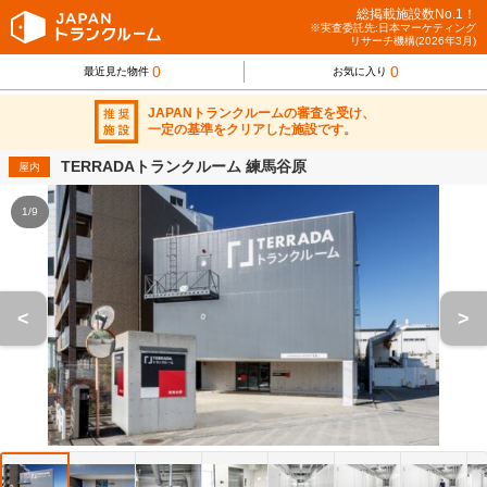
総掲載施設数No.1！
※実査委託先:日本マーケティング
リサーチ機構(2026年3月)
0
0
最近見た物件
お気に入り
JAPANトランクルームの審査を受け、
一定の基準をクリアした施設です。
TERRADAトランクルーム 練馬谷原
屋内
1/9
<
>