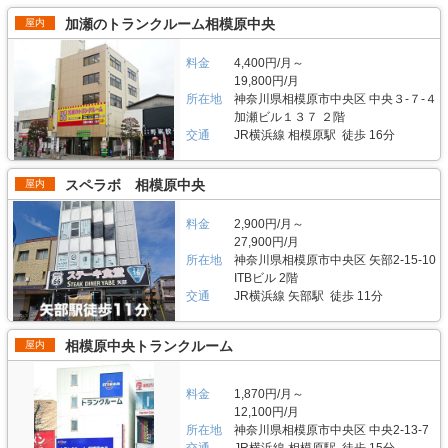
月にオープンした「トランクハウス24東中野」。1階〜4階まで1軒まるごと
はお早めにお問い合わせした方が良さそうだ。 運営会社は東証マザーズ上
ート2」はBOXシェローを採用した施設のため屋外タイプのバイクパーキン
トランクルームで、部屋の大きさは0.9帖のコンパクトサイズから9.8帖の大
加瀬のトランクルーム相模原中央
屋内
場企業でもあるエリアリンク株式会社。2016年頃、西東京エリアで試験的
グと違って雨風を防ぐことができ、盗難のリスクも抑えることができます。
きいサイズまで展開しています。24時間365日利用でき、セキュリティも空
にはじめた駐車場タイプのバイクパーキングは当初ここまでの拡大を予想し
各バイクボックスにバイクを収納するタイプなので、他の方のバイクを気に
調も最新設備を整えているため、衣類・本・季節物などの荷物から大型家具
ていなかったとのことだが、順調に拡大を続け、現在、都内を中心に1,000
する必要がありません。セキュリティ面としてバイクボックスの扉に南京錠
料金
4,400円/月～
や機材・備品など法人利用まで幅広い用途にご利用いただけます。 主にど
台分ほどスペースを管理している（2020年1月現在）。その運営ノウハウが
をつけており、安心してバイクを保管できる収納スペースです。また、施設
んな方がご利用されているのでしょうか？ お客様は店舗から1.5キロ圏内に
19,800円/月
ある「ハローバイクガレージ北上野」は、誰もが安心して利用できる施設な
内には外灯照明も完備していますので、夜間でもバイクを出し入れしやすい
お住いの方がほとんどです。他社であれば3キロ圏内程か車で移動する場所
所在地
神奈川県相模原市中央区 中央３-７-４
ので、愛車を守りたい近隣エリアの方は要チェックなスポットではないかと
環境です。 費用や契約について教えてください。 月額11,300円（税込）の
にあることが多いのですが、「トランクハウス24」は住宅街の生活道路に
加瀬ビル１３７ ２階
思った。
価格でバイクボックスをご利用頂けます。「ハローバイクボックス足立竹ノ
面しているため地域に密着した運営ができています（ご自宅から車で荷物を
交通
JR横浜線 相模原駅 徒歩 16分
塚パート2」は施設見学が可能なので、バイクボックスの大きさや立地が気
運送するサービスも利用可能）。また、利用用途で多いのはファミリー層の
になる方は見学を申し込みください。契約時はバイクのナンバーを確認して
他、都心の店舗は一人暮らしの若い方や女性、法人企業にも利用いただいて
います。これからバイクを購入する方はお問い合わせの際にお知らせくださ
います。任意に調査したユーザーインタビューでは「一度使うと便利さが分
スペラボ 相模原中央
屋内
い。時期によっては月額使用料や事務手数料がお得になるキャンペーンも実
かった」という声も多く、衣類や本などの趣味や生活用品を自宅以外の押入
施していますので、LIFULLトランクルームの施設詳細ページをご覧くださ
れに入れておく感覚で中長期的に利用されている傾向があります。 セキュ
い。 編集後記 現在、都内を中心に約1,000台（2020年1月現在）のバイク専
料金
2,900円/月～
リティや安全面について教えてください。 トランクハウス24で細心の注意
用スペースを管理しているエリアリンク株式会社。2016年頃、西東京エリ
を払っているのが空気の流れ。外が寒いから中は暖かくではなく、結露やカ
27,900円/月
アで試験的にはじめた駐車場タイプのバイクパーキングは当初ここまでの拡
ビができないように温度調整が必要で、その鍵を握るのが、各階に数点設置
所在地
神奈川県相模原市中央区 ⽮部2-15-10
大を予想していなかったとのことだが、順調に拡大を続けているという。人
しているサーキュレーター。風を送り込み部屋の空気を循環させることで荷
ITBビル 2階
気施設の一つである足立区の「ハローバイクボックス足立竹ノ塚パート2」
物を保管するのに最適な環境を1年中作り出しています。また、トランクハ
交通
JR横浜線 矢部駅 徒歩 11分
は、風雨による汚れや浸食防止に強いBOXシェローを採用しており、東証
ウス24東中野店では、スマートキーや専用アプリによる鍵の解錠施錠にも
マザーズ上場企業が運営しているバイク専用のスペースなので、安心して利
対応。警備会社と契約をしているため、万が一のことがあっても対応できる
用できると思った。
ことはもちろん、小さなトラブルでも問い合わせれば、自社の物件管理部隊
相模原中央トランクルーム
屋内
がすぐに駆けつける体制も整備しています。 費用や契約について教えてく
ださい。 簡単手続き。スマートキーを採用したことで、その場で専用アプ
リを使って施設のエントランスキーを解錠でき、スタッフの立会いがなくて
料金
1,870円/月～
もスムーズに内覧できます。また、Webやスマホのみでも契約申し込みが
12,100円/月
できるので、最短即日利用も可能です。不明点があれば、お気軽にお問い合
所在地
神奈川県相模原市中央区 中央2-13-7
わせください。 編集後記 誰もが知っているキャラクター「キティちゃん」
交通
JR横浜線 相模原駅 徒歩 15分