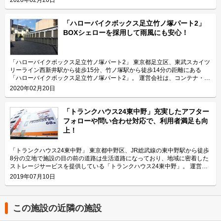
社。 今回は、エリアリンク株式会社が運営している「ハローバイクガレー
ジ北上野」の特長や利用用途などをご紹介致します。 「ハローバイクガレ
ージ北上野」の特長を教えてください。 東京メトロ日比谷線の入谷駅から
「ハローバイクボックス足立竹ノ塚パート2」
徒歩4分、JR山手線の鶯谷駅から徒歩10分の場所に位置する「ハローバイク
BOXシェローを採用して雨風にも安心！
ガレージ北上野」。駅近なバイク駐車スペースであり、24時間365日ご利用
頂けます。広さ2.25帖・幅130cm・奥行き270cmのスペースをご用意して
おり、大型バイクの駐車にも対応可能です。また、屋内型トランクルーム
「ハローストレージ北上野」と隣接していてパーツやメンテナンス用品の収
「ハローバイクボックス足立竹ノ塚パート2」 東京都足立区、東武スカイツ
納にご利用頂けます。ツーリングにお出掛する際にも大変便利です。 主に
リーライン西新井駅から徒歩15分、竹ノ塚駅から徒歩14分の距離にある
どんな方がご利用されているのでしょうか？ 主に入谷駅周辺エリアを中心
「ハローバイクボックス足立竹ノ塚パート2」。 運営会社は、コンテナ・ス
とした近隣エリアの方々にご利用頂いています。「ハローバイクガレージ北
トレージ業界でトップレベルのシェアを誇り、東証マザーズにも上場してい
2020年02月20日
上野」は鶯谷や上野、稲荷町、田原町などからもアクセス良好なバイク専用
るエリアリンク株式会社です。 今回は、エリアリンク株式会社が運営して
施設なので、近隣エリアのライダーから人気があります。大きめの駐車スペ
いる「ハローバイクボックス足立竹ノ塚パート2」の特長や利用用途などを
ースのため、アメリカンクルーザー、レーサー・スポーツタイプ、ビッグス
ご紹介致します。 「ハローバイクボックス足立竹ノ塚パート2」の特長を教
「トランクハウス24東中野」充実したアフター
クーターなど、高級車や大型車の保管にもご利用頂いております。 セキュ
えてください。 ボックスタイプの「ハローバイクボックス足立竹ノ塚パー
フォローや問い合わせ対応で、利用者満足も向
リティや安全面について教えてください。 「ハローバイクガレージ北上
ト2」は、国道4号線から車でアクセスしやすい立地にある施設です。 広さ2
上！
野」は屋内タイプで雨風を防ぐことができ、また、電動シャッターや防犯カ
帖・幅110cm・奥行き252cm・高さ197cmのバイクボックスが17室ご用意
メラなどを設置しているためセキュリテイ面もしっかりしているので、盗難
しており、24時間365日自由にご利用頂けます。 エリアリンク株式会社の
やイタズラから愛車を守りたい、大切なバイクを雨風で汚したくない方にお
「ハローバイクボックス」は全国のライダー様から愛されているBOXシェ
「トランクハウス24東中野」 東京都中野区、JR総武線の東中野駅から徒歩
すすめです。 費用や契約について教えてください。 月額17,400円（税込）
ローを採用した施設のため、風雨による汚れや浸食に強いのが特長です。幅
8分の立地で施設の目の前の道路は生活道路になっており、地域に密着した
の価格でバイク1台を駐車できます。施設の詳細な仕様については事前内覧
広いラダーレールが付いており、バイクの乗り入れが簡単です。また、ボッ
ストレージサービスを提供している「トランクハウス24東中野」。 運営会
をおすすめ致します。ご契約の前に駐車スペースや立地など確認頂けます。
クス内には棚を設置しておりますので、ヘルメットなどの小物を置くことも
社はエリアリンク株式会社。コンテナ・ストレージ業界でトップシェアを誇
2019年07月10日
契約時はバイクのメーカー・車種・ナンバーを確認していますが、これから
可能です。パーツやメンテナンス用品も収納できるのでとても便利です。
り、東証マザーズにも上場している会社です。全国に展開しているレンタル
バイクを購入する方はお問い合わせの際にお知らせください。時期によって
主にどんな方がご利用されているのでしょうか？ 東武伊勢崎線やつくばエ
収納用スペース「ハローストレージ」は、屋外型と屋内型合わせて約6万人
は使用料や事務手数料がお得になるキャンペーンも実施していますので、
クスプレス線が通る足立区内にお住いのライダーの方を中心にご利用頂いて
に利用されています。 今回は、エリアリンク株式会社が運営している「ト
LIFULLトランクルームのメール又は電話にてお問い合わせください。 編集
おります。主にアメリカンクルーザーやビッグスクーター、レーサー・スポ
ランクハウス24東中野」の特徴や利用用途の傾向、会社の想いなどをご紹
この施設の近隣の施設
後記 「ハローバイクガレージ北上野」は駅から近くて万全なセキュリティ
ーツタイプなど高級車又は大型車の保管が多くみられます。 セキュリティ
介します。 トランクハウス24東中野の特徴を教えてください。 2018年12
のある施設のため、人気がある。満車になることも多いため、気になった方
や安全面について教えてください。 「ハローバイクボックス足立竹ノ塚パ