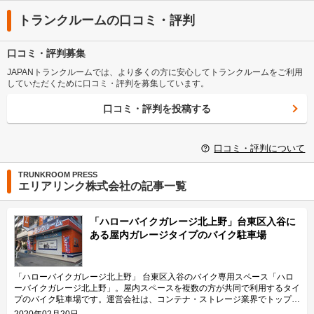
トランクルームの口コミ・評判
口コミ・評判募集
JAPANトランクルームでは、より多くの方に安心してトランクルームをご利用
していただくために口コミ・評判を募集しています。
口コミ・評判を投稿する
口コミ・評判について
TRUNKROOM PRESS
エリアリンク株式会社の記事一覧
「ハローバイクガレージ北上野」台東区入谷に
ある屋内ガレージタイプのバイク駐車場
「ハローバイクガレージ北上野」 台東区入谷のバイク専用スペース「ハロ
ーバイクガレージ北上野」。屋内スペースを複数の方が共同で利用するタイ
プのバイク駐車場です。運営会社は、コンテナ・ストレージ業界でトップレ
ベルのシェアを誇り、東証マザーズにも上場しているエリアリンク株式会
2020年02月20日