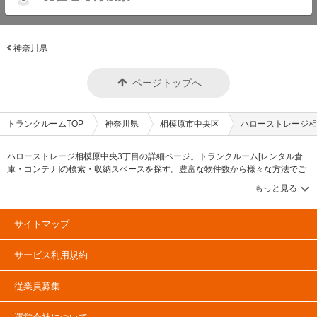
神奈川県
ページトップへ
トランクルームTOP
神奈川県
相模原市中央区
ハローストレージ相
ハローストレージ相模原中央3丁目の詳細ページ。トランクルーム[レンタル倉
庫・コンテナ]の検索・収納スペースを探す。豊富な物件数から様々な方法でご
希望の収納スペースを簡単に探せるトランクルーム情報サイトです。ハロース
トレージ相模原中央3丁目の住所・最寄りの駅、物件タイプのご紹介や料金表、
お得なキャンペーン情報もあります。気になる物件タイプを見つけたら、メー
ルか電話でお問合せが可能です（無料）。
サイトマップ
サービス利用規約
従業員募集