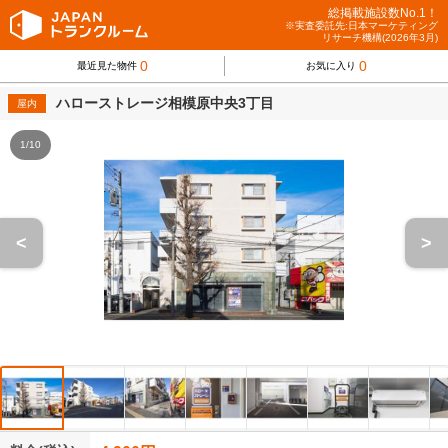
総掲載施設数No.1！
※実査委託先:日本マーケティング
リサーチ機構(2026年3月)
0
0
最近見た物件
お気に入り
ハローストレージ相模原中央3丁目
屋内
1/10
<
>