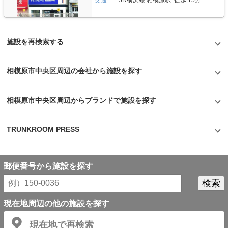
がビル正面に大きく貼られているトランクハウス24。インパクトがありな
がらも、街の景色に馴染んでいる親しみやすい印象を受けた。2018年から
開始した新しいトランクルームのサービスだが、そのはじめたきっかけをお
聞きすると、よりお客様に寄り添ったトランクルームを提供したかったから
という声が返ってきた。もともと同社は屋外のコンテナ型トランクルームで
国内トップシェアを誇る企業だが、郊外にあることも多く、車を利用して自
施設を再検索する
ら伺う必要があった。その点、屋内型のトランクルームは住宅エリアにて使
いたいときに使える場所にあるという利点があり、女性が使いずらいという
イメージも安心のセキュリティやクリーンで清潔な部屋といった機能面でも
相模原市中央区周辺の会社から施設を探す
カバーしている。一度使ってみるとその便利さが気に入り、長く継続して使
うお客様が多いというのも納得できる取材だった。
©1976,2019SANRIOCO.,LTD.APPROVALNO.G601228
相模原市中央区周辺からブランドで施設を探す
TRUNKROOM PRESS
郵便番号から施設を探す
現在地周辺の他の施設を探す
現在地で再検索