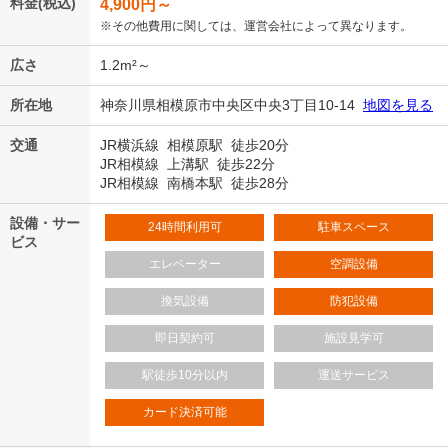
料金(税込)
4,900
円～
※その他費用に関しては、運営会社によって異なります。
広さ
1.2m²～
所在地
神奈川県相模原市中央区中央3丁目10-14
地図を見る
交通
JR横浜線 相模原駅 徒歩20分
JR相模線 上溝駅 徒歩22分
JR相模線 南橋本駅 徒歩28分
設備・サー
24時間利用可
駐車スペース
ビス
エレベーター
空調設備
換気設備
防犯設備
即日契約可
施設見学可
駅徒歩10分以内
運送サービス
カード決済可能