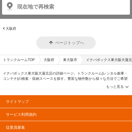
現在地で再検索
大阪府
ページトップへ
トランクルームTOP
大阪府
東大阪市
イナバボックス東大阪大蓮北
イナバボックス東大阪大蓮北店の詳細ページ。トランクルーム[レンタル倉庫・
コンテナ]の検索・収納スペースを探す。豊富な物件数から様々な方法でご希望
の収納スペースを簡単に探せるトランクルーム情報サイトです。イナバボック
ス東大阪大蓮北店の住所・最寄りの駅、物件タイプのご紹介や料金表、お得な
キャンペーン情報もあります。気になる物件タイプを見つけたら、メールか電
話でお問合せが可能です（無料）。
サイトマップ
サービス利用規約
従業員募集