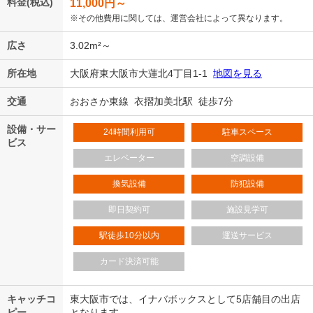
料金(税込)
11,000
円～
※その他費用に関しては、運営会社によって異なります。
広さ
3.02m²～
所在地
大阪府東大阪市大蓮北4丁目1-1
地図を見る
交通
おおさか東線 衣摺加美北駅 徒歩7分
設備・サー
24時間利用可
駐車スペース
ビス
エレベーター
空調設備
換気設備
防犯設備
即日契約可
施設見学可
駅徒歩10分以内
運送サービス
カード決済可能
キャッチコ
東大阪市では、イナバボックスとして5店舗目の出店
ピー
となります。