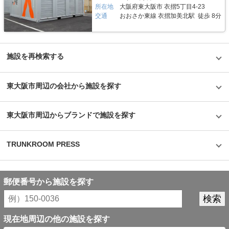
円/税抜）などを差し引いた後、解約翌月末にお振込みにてご返金いたしま
所在地
大阪府東大阪市 衣摺5丁目4-23
す。 ネットでのお申し込みも可能ですので、LIFULLトランクルームの
交通
おおさか東線 衣摺加美北駅 徒歩 8分
「INABA96西保木間店（イナバボックス）」ページよりお問い合わせくだ
さい。 内覧をご希望の場合はスタッフへお問い合わせください。施設の雰
囲気や機能など、気になる点について事前チェックいただけます。 お得な
キャンペーンなども行っておりますので、施設詳細ページにてご確認くださ
い。 編集後記 スタイリッシュなデザインが特徴的な「INABA96」シリー
施設を再検索する
ズ。実際に伺ってみると、街に馴染むブラウン色をベースにしながらも、赤
やコーポレートカラーの青も映えるデザインだった。夜間は敷地内をライト
アップすることで、施設PRに加え防犯面にも効果的という。このデザイン
や機能なら女性も安心して利用できるというのも納得だ。このような細かい
東大阪市周辺の会社から施設を探す
工夫やデザインにもクリエイティブを発揮している同社らしさがうかがえ、
安心と信頼のイメージができた。
東大阪市周辺からブランドで施設を探す
TRUNKROOM PRESS
郵便番号から施設を探す
現在地周辺の他の施設を探す