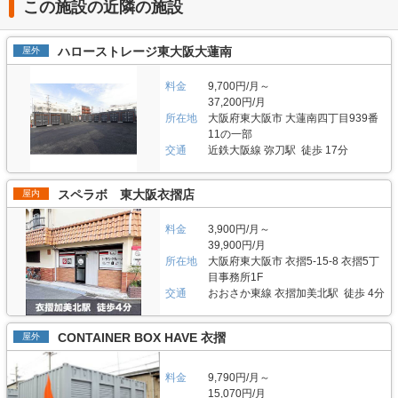
「INABA96西保木間店（イナバボックス）」の特長や利用用途などをご紹
この施設の近隣の施設
介します。 「INABA96西保木間店（イナバボックス）」の特長を教えてく
ださい。 当社で初めて足立区に出店した「INABA96西保木間店（イナバボ
ックス）」は、国道4号線のすぐそばに位置し、車によるアクセスが良く、
ハローストレージ東大阪大蓮南
屋外
駐車場も完備しております。2階建てエレベーター付きの「INABA96西保木
間店（イナバボックス）」は、サイズ0.3畳～4.2畳の部室を展開していま
料金
9,700円/月～
す。 また、屋外にバイク収納が可能な電源付きガレージも設置していて、
お客さんの幅広いニーズに対応できるプレミアムトランクルームです。部室
37,200円/月
には、断熱材仕様の二重構造の床・壁・天井を採用し耐久性を重視してお
所在地
大阪府東大阪市 大蓮南四丁目939番
り、外観は、イナバオリジナルの茶色を基調としポイントに赤を加え、デザ
11の一部
イン性の工夫もしている高品質なトランクルームです。 主にどんな方がご
交通
近鉄大阪線 弥刀駅 徒歩 17分
利用されているのでしょうか？ 近隣のファミリー層に多くご利用いただい
ています。主な収納物としては季節物やお洋服、趣味の道具や大切なコレク
ションなどが多いです。 大きめの部屋や外のガレージは、資材や工具置き
スペラボ 東大阪衣摺店
屋内
場として法人様の在庫管理などにもご利用いただいています。また、室内に
は音響設備やアロマを設置するなど、女性でも入りやすい雰囲気を演出して
料金
3,900円/月～
おります。 セキュリティや安全面について教えてください。 「INABA96西
保木間店（イナバボックス）」は防犯性を高めるために夜間も敷地内をライ
39,900円/月
トアップしています。 イナバ物置の部屋にはピッキング対応キーを取り入
所在地
大阪府東大阪市 衣摺5-15-8 衣摺5丁
れ、出入口はセキュリティカードを使用し契約者様以外は入室できないので
目事務所1F
安心して荷物の保管できます。 室内には防犯カメラを設置しており、月1〜
交通
おおさか東線 衣摺加美北駅 徒歩 4分
2回社員による巡回も行っています。また、24時間365日いつでも対応いた
だける大手警備会社と導入しているため、万が一の時にも安心してご利用で
きます。 お客様の大切なお荷物を預かるため、空調・換気設備を整えてい
CONTAINER BOX HAVE 衣摺
屋外
るのはもちろん、二重床の内部には消臭・防湿対策の炭を設置するなど工夫
を行っているハイクオリティな収納空間を提供します。 費用や契約につい
て教えてください。 ご契約では、月々の利用料のほかに保証金と管理手数
料金
9,790円/月～
料をいただいております。 保証金につきましては交換手数料（1部屋5,000
15,070円/月