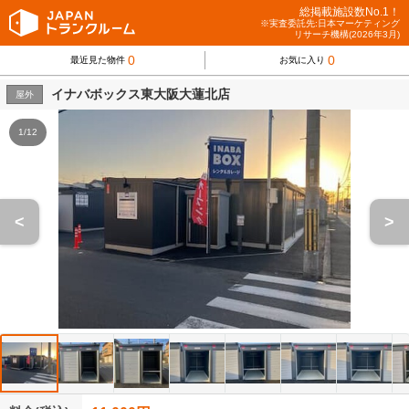
総掲載施設数No.1！
※実査委託先:日本マーケティング
リサーチ機構(2026年3月)
0
0
最近見た物件
お気に入り
イナバボックス東大阪大蓮北店
屋外
1/12
<
>