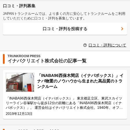
口コミ・評判募集
JAPANトランクルームでは、より多くの方に安心してトランクルームをご利用
していただくために口コミ・評判を募集しています。
口コミ・評判を投稿する
口コミ・評判について
TRUNKROOM PRESS
イナバクリエイト株式会社の記事一覧
「INABA96西保木間店（イナバボックス）」イ
ナバ物置のノウハウから生まれた高品質のトラ
ンクルーム
「INABA96西保木間店（イナバボックス）」 東京都足立区、東武スカイツ
リーライン谷塚駅から徒歩12分の距離にある「INABA96西保木間店（イナ
バボックス）」。 運営会社はイナバクリエイト株式会社。1940年、オフィ
ス家具のメーカーとして創業した株式会社稲葉製作所の関連会社として、
2019年12月13日
「100人乗っても大丈夫！」でおなじみのイナバ物置のノウハウから生まれ
たレンタル収納スペース「INABA96」や「イナバボックス」を運営してい
る会社です。 今回は、イナバクリエイト株式会社が運営している