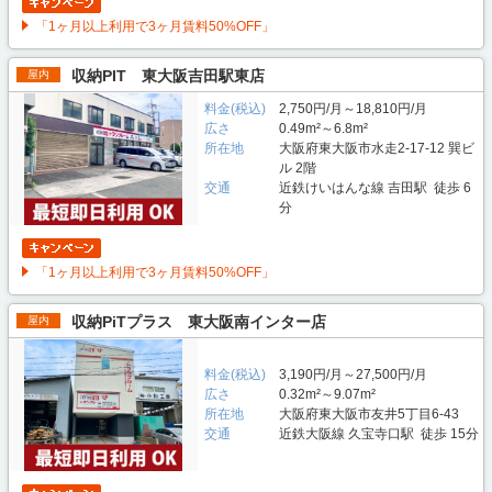
「1ヶ月以上利用で3ヶ月賃料50%OFF」
収納PIT 東大阪吉田駅東店
屋内
料金(税込)
2,750円/月～18,810円/月
広さ
0.49m²～6.8m²
所在地
大阪府東大阪市水走2-17-12 巽ビ
ル 2階
交通
近鉄けいはんな線 吉田駅 徒歩 6
分
「1ヶ月以上利用で3ヶ月賃料50%OFF」
収納PiTプラス 東大阪南インター店
屋内
料金(税込)
3,190円/月～27,500円/月
広さ
0.32m²～9.07m²
所在地
大阪府東大阪市友井5丁目6-43
交通
近鉄大阪線 久宝寺口駅 徒歩 15分