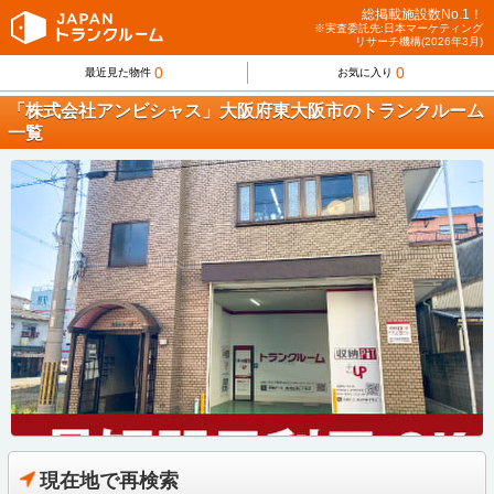
総掲載施設数No.1！
※実査委託先:日本マーケティング
リサーチ機構(2026年3月)
0
0
最近見た物件
お気に入り
「株式会社アンビシャス」大阪府東大阪市のトランクルーム
一覧
現在地で再検索