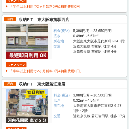
「半年以上利用で2ヶ月賃料0円&初期費用0円」
収納PiT 東大阪布施駅西店
屋内
料金(税込)
5,390円/月～23,650円/月
広さ
0.49m²～5.67m²
所在地
大阪府東大阪市足代新町1-34 1階
交通
近鉄大阪線 布施駅 徒歩 4分
近鉄奈良線 布施駅 徒歩 4分
「半年以上利用で2ヶ月賃料0円&初期費用0円」
収納PiT 東大阪若江東店
屋内
料金(税込)
3,080円/月～16,500円/月
広さ
0.32m²～4.54m²
所在地
大阪府東大阪市若江東町2-6-27
1階・2階
交通
近鉄奈良線 若江岩田駅 徒歩 17分