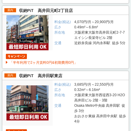
収納PiT 高井田元町2丁目店
屋内
料金(税込)
4,070円/月～20,900円/月
広さ
0.49m²～6.8m²
所在地
大阪府東大阪市高井田元町2-7-7
エイシン長栄寺ビル 2階
交通
近鉄奈良線 河内永和駅 徒歩 5分
「半年利用で2ヶ月賃料0円&初期費用0円」
収納PiT 高井田駅東店
屋内
料金(税込)
3,685円/月～22,550円/月
広さ
0.32m²～6.16m²
所在地
大阪府東大阪市西堤西3-20 H2O
高井田ビル 2階・3階
交通
Osaka Metro中央線 高井田駅 徒
歩 3分
おおさか東線 高井田中央駅 徒歩
4分