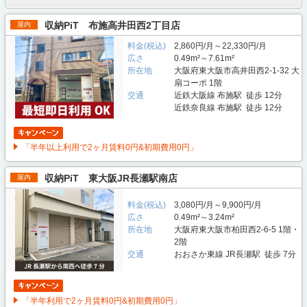
収納PiT 布施高井田西2丁目店
屋内
料金(税込)
2,860円/月～22,330円/月
広さ
0.49m²～7.61m²
所在地
大阪府東大阪市高井田西2-1-32 大
扇コーポ 1階
交通
近鉄大阪線 布施駅 徒歩 12分
近鉄奈良線 布施駅 徒歩 12分
「半年以上利用で2ヶ月賃料0円&初期費用0円」
収納PiT 東大阪JR長瀬駅南店
屋内
料金(税込)
3,080円/月～9,900円/月
広さ
0.49m²～3.24m²
所在地
大阪府東大阪市柏田西2-6-5 1階・
2階
交通
おおさか東線 JR長瀬駅 徒歩 7分
「半年利用で2ヶ月賃料0円&初期費用0円」