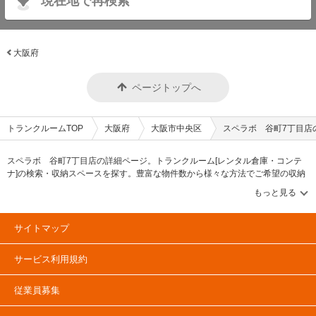
現在地で再検索
大阪府
ページトップへ
トランクルームTOP
大阪府
大阪市中央区
スペラボ 谷町7丁目店
スペラボ 谷町7丁目店の詳細ページ。トランクルーム[レンタル倉庫・コンテ
ナ]の検索・収納スペースを探す。豊富な物件数から様々な方法でご希望の収納
スペースを簡単に探せるトランクルーム情報サイトです。スペラボ 谷町7丁目
店の住所・最寄りの駅、物件タイプのご紹介や料金表、お得なキャンペーン情
報もあります。気になる物件タイプを見つけたら、メールか電話でお問合せが
可能です（無料）。
サイトマップ
サービス利用規約
従業員募集