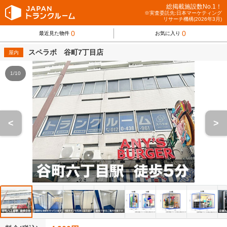
総掲載施設数No.1！
※実査委託先:日本マーケティング
リサーチ機構(2026年3月)
0
0
最近見た物件
お気に入り
スペラボ 谷町7丁目店
屋内
1/10
<
>