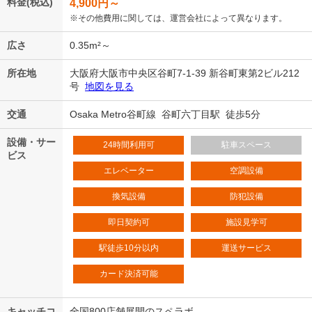
料金(税込)
4,900
円～
※その他費用に関しては、運営会社によって異なります。
広さ
0.35m²～
所在地
大阪府大阪市中央区谷町7-1-39 新谷町東第2ビル212
号
地図を見る
交通
Osaka Metro谷町線 谷町六丁目駅 徒歩5分
設備・サー
24時間利用可
駐車スペース
ビス
エレベーター
空調設備
換気設備
防犯設備
即日契約可
施設見学可
駅徒歩10分以内
運送サービス
カード決済可能
キャッチコ
全国800店舗展開のスペラボ。