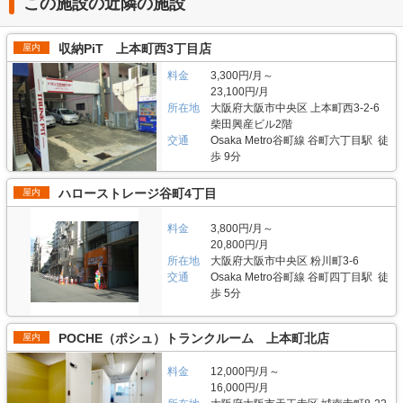
この施設の近隣の施設
収納PiT 上本町西3丁目店
屋内
料金
3,300円/月～
23,100円/月
所在地
大阪府大阪市中央区 上本町西3-2-6
柴田興産ビル2階
交通
Osaka Metro谷町線 谷町六丁目駅 徒
歩 9分
ハローストレージ谷町4丁目
屋内
料金
3,800円/月～
20,800円/月
所在地
大阪府大阪市中央区 粉川町3-6
交通
Osaka Metro谷町線 谷町四丁目駅 徒
歩 5分
POCHE（ポシュ）トランクルーム 上本町北店
屋内
料金
12,000円/月～
16,000円/月