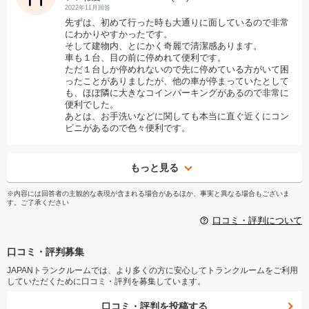
2022年11月回答
先ずは、初めて行った時も大通りに面しているので非常
にわかりやすかったです。
そして建物内、とにかく奇麗で清潔感あります。
車も１台、目の前に停めれて便利です。
ただ１台しか停めれないので先に停めている方がいて困
ったことがありましたが、他の車が停まっていたとして
も、ほぼ隣に大きなコインパーキングがあるので非常に
便利でした。
あとは、お手洗いなどに関しても本当に直ぐ近くにコン
ビニがあるので色々便利です。
もっと見る
※内容には回答者の主観的な表現が含まれる場合があるほか、事実と異なる場合もございま
す。ご了承ください
口コミ・評判について
口コミ・評判募集
JAPANトランクルームでは、より多くの方に安心してトランクルームをご利用
していただくために口コミ・評判を募集しています。
口コミ・評判を投稿する