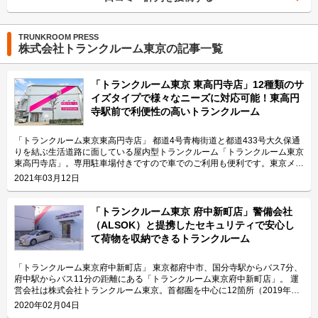
TRUNKROOM PRESS
株式会社トランクルーム東京の記事一覧
「トランクルーム東京 東高円寺店」12種類のサ
イズタイプで様々なニーズに対応可能！東高円
寺駅前で利便性の高いトランクルーム
「トランクルーム東京東高円寺店」 都道4号青梅街道と都道433号大久保通
りを結ぶ生活道路に面している屋内型トランクルーム「トランクルーム東京
東高円寺店」。専用駐車場付きですので車でのご利用も便利です。東京メト
ロ丸ノ内線東高円寺駅からも徒歩3分でアクセス可能と便利な立地にありま
2021年03月12日
す。 運営会社は株式会社トランクルーム東京。専用駐車場・エアコン・エ
レベーター・24時間ご利用可能などの特長を備えているトランクルーム
「トランクルーム東京」の運営会社です。 今回は、株式会社トランクルー
「トランクルーム東京 府中新町店」警備会社
ム東京が運営している「トランクルーム東京東高円寺店」の特長や利用用途
（ALSOK）と提携したセキュリティで安心し
などをご紹介します。 「トランクルーム東京東高円寺店」の特長を教えて
て荷物を収納できるトランクルーム
ください。 「トランクルーム東京東高円寺店」は最寄り駅の東高円寺駅か
ら徒歩3分、青梅街道や大久保通りのほか環七通りからのアクセスも便利な
好立地のトランクルーム専用施設です。外観にはトランクルーム東京のブラ
「トランクルーム東京府中新町店」 東京都府中市、国分寺駅からバス7分、
ンドカラー「マゼンタカラー」を採用するなど、親しみやすく、明るく安心
府中駅からバス11分の距離にある「トランクルーム東京府中新町店」。 運
できる綺麗な環境をコンセプトに施設を開発しておりますので、女性でも気
営会社は株式会社トランクルーム東京。首都圏を中心に12箇所（2019年11
軽にご利用頂けます。「トランクルーム東京東高円寺店」では施設利用者様
月現在）のトランクルームを運営し、契約時や契約後も安心してご利用でき
2020年02月04日
専用の駐車場から台車で収納物を運搬できますので、お荷物の搬入出も簡単
る体制を整え、お客様の立場に立った使いやすい収納空間を提供している会