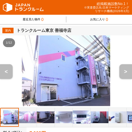
総掲載施設数No.1！
※実査委託先:日本マーケティング
リサーチ機構(2026年3月)
0
0
最近見た物件
お気に入り
トランクルーム東京 善福寺店
屋内
1/12
<
>