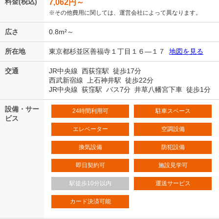
料金(税込)
7,062
円～
※その他費用に関しては、運営会社によって異なります。
広さ
0.8m²～
所在地
東京都杉並区善福寺１丁目１６―１７
地図を見る
交通
JR中央線 西荻窪駅 徒歩17分
西武新宿線 上石神井駅 徒歩22分
JR中央線 荻窪駅 バス7分 井草八幡宮下車 徒歩1分
設備・サー
24時間利用可
駐車スペース
ビス
エレベーター
空調設備
換気設備
防犯設備
即日契約可
施設見学可
駅徒歩10分以内
運送サービス
カード決済可能