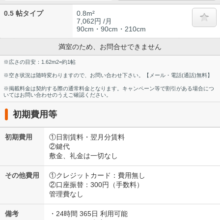
0.5 帖タイプ
0.8m²
7,062円 /月
90cm・90cm・210cm
満室のため、お問合せできません
※広さの目安：1.62m2=約1帖
※空き状況は随時変わりますので、お問い合わせ下さい。【メール・電話(通話)無料】
※掲載料金は契約する際の通常料金となります。キャンペーン等で割引がある場合につ
いてはお問い合わせのうえご確認ください。
初期費用等
初期費用
①日割賃料・翌月分賃料
②鍵代
敷金、礼金は一切なし
その他費用
①クレジットカード：費用無し
②口座振替：300円（手数料）
管理費なし
備考
・24時間 365日 利用可能