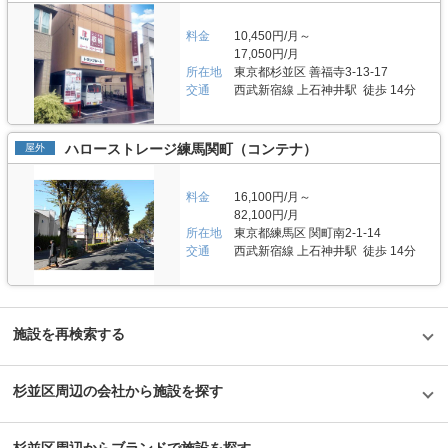
も一切不要な簡単契約で行います。 初期費用については。「日割賃料・翌
いたします。 株式会社トランクルーム東京が定期的に開催している見学会
た、6.0帖などの大きい部屋もあるため法人のお客様のご利用も可能です。
月分賃料」のほか「鍵代」を頂いております。また、平日15時までにクレ
では施設の詳細写真などの情報をご覧いただけます。ご不明な点があれば営
セキュリティや安全面について教えてください。 「トランクルーム東京中
料金
10,450円/月～
ジットカード決済にてご契約を頂いた場合、即日でご利用頂けます。時期に
業時間帯にお問い合わせください。 契約時は非対面で必要な諸手続きがで
野南台店」は警備会社（ALSOK）のセキュリティで24時間365日安心して
よってお得なキャンペーンも実施しておりますので、詳細なキャンペーンや
17,050円/月
きます。個人IDに基づいて発行したカードキーがお手元に到着した後、ご利
ご利用いただけます。営業時間帯（平日10:00~18:00・土曜：
施設へのご質問はLIFULLトランクルームから電話やメールにてお気軽にお
所在地
東京都杉並区 善福寺3-13-17
用開始日よりご利用いただけます。 初回支払時のみ初回手数料が発生しま
10:00~16:00）はコールセンターに電話いただければ社員が対応する他、も
問い合わせください。 編集後記 「トランクルーム東京東高円寺店」は外観
すが、月々のお支払いは月額使用料のみで、敷金・礼金・更新料など一切不
交通
西武新宿線 上石神井駅 徒歩 14分
しもの緊急時には最寄りの待機所から警備員が現地へ急行するなど、お客様
に株式会社トランクルーム東京のブランドカラーである「マゼンタカラー」
要です。クレジットカードもしくは口座振替のいずれかで月々のお支払いが
の大切な荷物を守るために高水準の警備システムが導入されています。 ご
が採用されており、明るく親しみやすさを感じる施設だった。外観だけでな
できます。※口座振替にてお支払いいただく場合、収納代行手数料300円
利用開始時に個人IDに基づいてカードキーを発行いたしますので、そちらに
く、内部も白を基調とした清潔感のある内装となっており、女性でも気軽に
（税別）/月が発生いたします。 編集後記 お客様の大切な荷物をより安全に
て施設入口の解錠ができます。トランクルームの部屋はダイヤル式で鍵番号
ハローストレージ練馬関町（コンテナ）
屋外
利用できる施設だと感じた。実際にご利用者の半分以上が女性であるという
収納できる快適な環境づくりに心がけている株式会社トランクルーム東京。
を設定できます。また、防犯カメラを設置しており、エントランスのモニタ
のも納得だった。 また、東京メトロ丸ノ内線東高円寺駅から徒歩3分、青梅
マゼンタカラーで統一した「トランクルーム東京府中新町店」は清潔で明る
ーより室内で作業している人の状況を確認することができるため、女性でも
街道、大久保通り、環七通りからもスムーズにアクセスできる利便性の高さ
い施設であり、印象的だった。同社が運営する全ての施設は築浅物件であ
安心してご利用いただけます。 費用や契約について教えてください。 月々
料金
16,100円/月～
もご利用者からの評価が高くなる理由の一つであろう。周辺地区や駅周辺に
り、設備も最新機能を設置しているため、大切な荷物を安心して預けられる
のお支払いは月額使用料のみで、クレジットカードもしくは口座振替のいず
お住まいの方だけでなく、近隣区である中野区や世田谷区にお住まいの方に
82,100円/月
トランクルームと感じた取材であった。
れかでお支払いができます。初回支払時のみ、初回手数料が発生しますが、
もおすすめしたい施設だった。
所在地
東京都練馬区 関町南2-1-14
保証金・敷金・礼金等は一切かかりません。※口座振替にてお支払いいただ
交通
西武新宿線 上石神井駅 徒歩 14分
く場合、収納代行手数料300円（税別）/月が発生いたします。 ご利用申し
込みは、電話もしくはメールにてお問合せください。契約時には対面するこ
となく、必要な諸手続きができます。手続き完了後に鍵を郵送いたしますの
で、お手元に到着しましたらご利用開始日のAM0:00よりご利用いただけま
す。 また、株式会社トランクルーム東京が定期的に開催している見学会に
て室内の写真などの詳細をご覧いただけますので、お問い合わせください。
施設を再検索する
編集後記 今回取材を通じての第一印象は、「明るくキレイで使いやすそ
う」と思えたこと。それは、株式会社トランクルーム東京が運営する全ての
施設が築浅物件であり、空調やセキュリティーなどにも最新機能をご用意し
杉並区周辺の会社から施設を探す
ていることはもちろん、マゼンタカラーで統一した室内が清潔で明るく印象
的だったからだ。 「ご利用者に快適に使っていただくのはもちろんです
が、荷物をより快適で安全な環境にて収納できる基本的な設備をご用意して
います」そう話す担当者の声からも、お客様の一番大切な荷物を安心して預