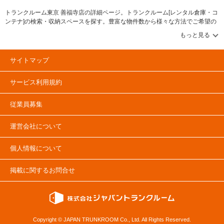
トランクルーム東京 善福寺店の詳細ページ。トランクルーム[レンタル倉庫・コ
ンテナ]の検索・収納スペースを探す。豊富な物件数から様々な方法でご希望の
収納スペースを簡単に探せるトランクルーム情報サイトです。トランクルーム
東京 善福寺店の住所・最寄りの駅、物件タイプのご紹介や料金表、お得なキャ
ンペーン情報もあります。気になる物件タイプを見つけたら、メールか電話で
お問合せが可能です（無料）。
サイトマップ
サービス利用規約
従業員募集
運営会社について
個人情報について
掲載に関するお問合せ
Copyright © JAPAN TRUNKROOM Co., Ltd. All Rights Reserved.