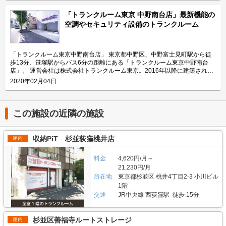
に行って頂けます。「トランクルーム東京東高円寺店」は入口に設置された
社です。 今回は、株式会社トランクルーム東京が運営している「トランク
アルソックのカードキーだけでなく、各部屋にも施錠可能という万全なセキ
ルーム東京府中新町店」の特長や利用用途などをご紹介します。 「トラン
「トランクルーム東京 中野南台店」最新機能の
ュリティ面に加え、0.5帖から6.0帖までの幅広いサイズの収納スペースをリ
クルーム東京府中新町店」の特長を教えてください。 「都営府中新町一丁
空調やセキュリティ設備のトランクルーム
ーズナブルな価格帯で提供できていることも大きな特長です。 主にどんな
目アパート」の正面に位置している「トランクルーム東京府中新町店」。
方がご利用されているのでしょうか？ 住宅地と商業エリアの間に位置する
2019年8月20日にオープンした3階建のトランクルーム専用施設です。 室内
駅前トランクルーム「トランクルーム東京東高円寺店」は、杉並区高円寺南
にある冷暖房やサーキュレーターなども最新設備をご用意しており、駐車場
や杉並区和田エリアなどにお住いの個人のお客様のほか、法人のお客様のご
やエレベーター、荷物を運ぶ荷台などもあります。セキュリティー面では警
「トランクルーム東京中野南台店」 東京都中野区、中野富士見町駅から徒
利用も多く見られます。個人のお客様には衣類・書籍・楽器・ゴルフバック
備会社（ALSOK）と提携した体制を備えると同時に、室内は明るいLED、
歩13分、笹塚駅からバス6分の距離にある「トランクルーム東京中野南台
などの収納先としてご利用頂いているほか、法人のお客様にはオフィスの移
監視カメラやTVモニターを設置して24時間365日安心してご利用可能な収
店」。 運営会社は株式会社トランクルーム東京。2016年以降に建築された
転などに伴った備品管理や在庫管理などの収納先としてご利用頂いておりま
納空間を提供しております。 主にどんな方がご利用されているのでしょう
建物をトランクルーム専用にリフォームし、お客様の大切なお荷物を安心・
2020年02月04日
す。「トランクルーム東京東高円寺店」にはエレベーターを完備しておりま
か？ 広い駐車場があり、車でのアクセスが良いため、近隣エリアの府中や
安全にご収納いただける空間を提供している会社です。 今回は、株式会社
すが、エレベーターに入らない大型荷物を収納する場合は、外階段から運搬
国分寺などにお住まいのファミリー層を中心にご利用いただいています。3
トランクルーム東京が運営している「トランクルーム東京中野南台店」の特
頂くことが可能です。 セキュリティや安全面について教えてください。
階建のトランクルーム専用施設で部屋数が多く、広さ0.5帖〜6.0帖の幅広い
長や利用用途などをご紹介します。 「トランクルーム東京中野南台店」の
「トランクルーム東京東高円寺店」ではお客様の大切な荷物を責任をもって
タイプが用意されており、資材や書類の収納などの用途で法人のお客様から
特長を教えてください。 都道420号中野通り「南台交差点」南方250ｍの場
この施設の近隣の施設
保管するために、警備保障会社と契約しております。また、24時間安全・
もご利用いただいています。 セキュリティや安全面について教えてくださ
所にある「トランクルーム東京中野南台店」は、2019年10月1日にオープ
快適に荷物の収納をして頂けるよう各庫に専用錠を取り付けるだけでなく、
い。 「トランクルーム東京府中新町店」には女性の方も安心してご利用で
ンしたトランクルーム専用施設です。中野区のバス通りに面しているためア
入口にもカードキーを設置しております。防犯カメラは施設内各フロアに2
きるため、マゼンタカラーの扉や人感LEDが付いた明るい室内などにて安全
クセスがよく、無料の駐車場もあるので、荷物の出し入れがとても便利で
収納PiT 杉並荻窪桃井店
屋内
台、施設外部に1台の計9台設置しております。映像はモニターからご確認
な雰囲気づくりを意識しています。 エアコンや除湿機の設置で快適な収納
す。 広さ0.5帖から6.0帖までの幅広いタイプの部屋を提供しております。
頂けますので、より安心してご利用頂けます。 安全面だけでなく、荷物を
空間には防犯カメラや室内を写すモニターを設置しており、機能面でも充実
室内は最新の空調設備をご用意し、駐車場やエレベーター、荷物を運ぶ荷台
保管する環境にも気を配っており、換気扇やエアコンを完備し、温湿度の対
しています。トランクルームの各部屋はダイヤル式で鍵番号の設定ができ、
料金
4,620円/月～
などもあるため、24時間365日快適な環境づくりに心がけています。また、
策を採っておりますのでお客様の大切な荷物も安心して収納頂けます。また
施設の入口は個人IDに基づいて発行したカードキーのみで解錠できます。
警備会社（ALSOK）と提携した万全のセキュリティ体制を備え、室内には
21,230円/月
各部屋の天井高は十分に取っておりますので、大型の荷物でも倒さずに収納
営業時間帯（平日10:00~18:00・土曜：10:00~16:00）はコールセンターを
監視カメラやTVモニターも設置し、女性も安心してご利用いただけるトラ
所在地
東京都杉並区 桃井4丁目2-3 小川ビル
頂くことができます。 費用や契約について教えてください。 収納スペース
運営しておりますので、トラブルなどが発生した時にお気軽にお問い合わせ
ンクルームです。敷金・礼金・更新料など一切不要でご利用可能ですので、
1階
の価格帯は月額8,470円から78,980円（税込）で広さも0.5帖から6.0帖まで
ください。 また、緊急時には警備会社（ALSOK）の警備員が現地へ急行す
お気軽にお問い合わせしてください。 主にどんな方がご利用されているの
交通
JR中央線 西荻窪駅 徒歩 15分
12タイプ約100部屋と幅広くご用意しております。ご契約はオンライン上で
る体制を備えておりますので24時間365日安心してご利用いただけます。
でしょうか？ 地元のファミリー層に多くご利用いただいています。「トラ
完結することも可能で、お支払い方法はクレジットカードまたは口座振込か
費用や契約について教えてください。 まずはLIFULLトランクルームのHPに
ンクルーム東京中野南台店」は一人暮らしの方も多い中野区エリアに位置し
らご選択頂けます。尚、ご契約に関して、保証人や連帯保証人の代わりに、
掲載している写真などから情報を確認していただき、空き部屋があれば電話
ていて、ユーザー層も個人からファミリーまで幅広いです。衣類や季節物、
杉並区善福寺ルートストレージ
屋内
保証会社との契約をしていただいているため保証人は不要、敷金・礼金など
もしくはメールにてお問合せください。ご利用申し込みのお手続きをご案内
自転車やレジャー用品などの収納空間としてご利用いただいております。ま