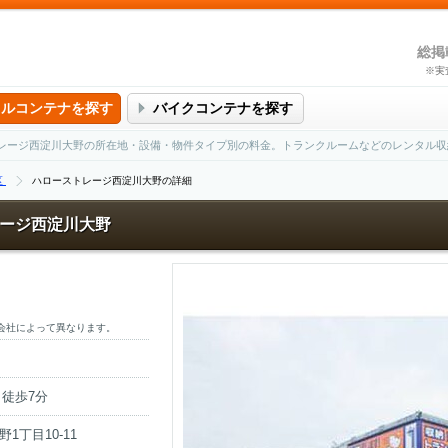
総掲
※実
タルコンテナを探す
バイクコンテナを探す
レージ西淀川大野の所在地・設備・物件タイプ別の料金。トランクルームなどのレンタル収
区
ハローストレージ西淀川大野の詳細
ージ西淀川大野
会社によって異なります。
徒歩7分
丁目10-11