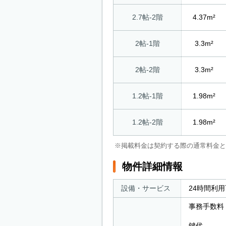
2.7帖-2階
4.37m²
2帖-1階
3.3m²
2帖-2階
3.3m²
1.2帖-1階
1.98m²
1.2帖-2階
1.98m²
※掲載料金は契約する際の通常料金と
物件詳細情報
設備・サービス
24時間利
事務手数料
鍵代 ： 