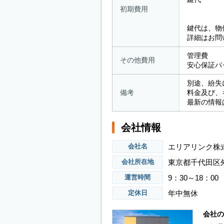
初期費用
屋内型の
鍵代は、物
詳細はお問
管理費 ：
その他費用
安心保証パッ
別途、紛失
備考
料金及び、
最新の情報
会社情報
エリアリンク株
会社名
東京都千代田区外
会社所在地
9：30～18：00
運営時間
年中無休
定休日
会社の