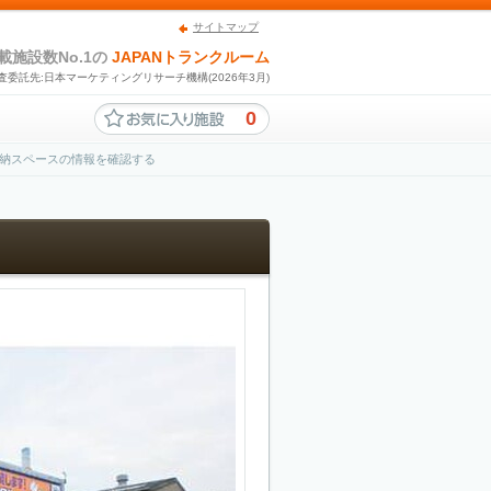
サイトマップ
載施設数No.1の
JAPANトランクルーム
査委託先:日本マーケティングリサーチ機構(2026年3月)
0
納スペースの情報を確認する