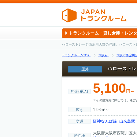
トランクルーム・貸し倉庫・レン
ハローストレージ西淀川大野の詳細。ハロースト
トランクルームTOP
大阪府
大阪市西淀川
ハローストレ
屋外
5,100
円～
料金(税込)
※その他費用に関しては、運営
1.98m²～
広さ
阪神なんば線
出来島駅
交通
大阪府大阪市西淀川区大野1
所在地