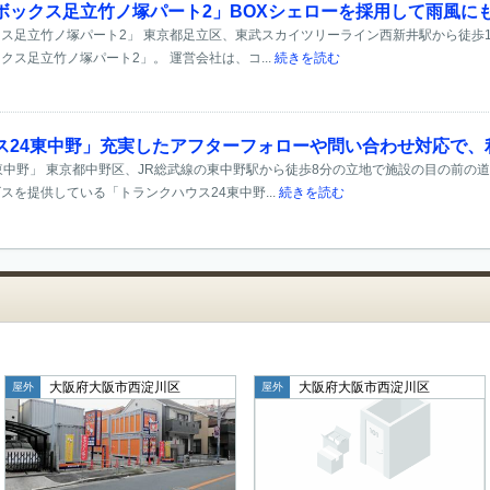
ボックス足立竹ノ塚パート2」BOXシェローを採用して雨風に
ス足立竹ノ塚パート2」 東京都足立区、東武スカイツリーライン西新井駅から徒歩1
ス足立竹ノ塚パート2」。 運営会社は、コ...
続きを読む
ス24東中野」充実したアフターフォローや問い合わせ対応で、
東中野」 東京都中野区、JR総武線の東中野駅から徒歩8分の立地で施設の目の前の
スを提供している「トランクハウス24東中野...
続きを読む
大阪府大阪市西淀川区
大阪府大阪市西淀川区
屋外
屋外