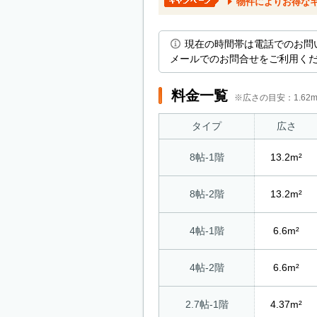
物件によりお得な
現在の時間帯は電話でのお問
メールでのお問合せをご利用く
料金一覧
※広さの目安：1.6
タイプ
広さ
8帖-1階
13.2m²
8帖-2階
13.2m²
4帖-1階
6.6m²
4帖-2階
6.6m²
2.7帖-1階
4.37m²