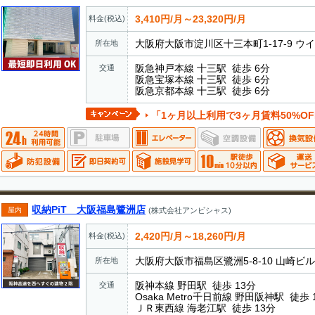
3,410円/月～23,320円/月
料金(税込)
大阪府大阪市淀川区十三本町1-17-9 ウ
所在地
阪急神戸本線 十三駅 徒歩 6分
交通
阪急宝塚本線 十三駅 徒歩 6分
阪急京都本線 十三駅 徒歩 6分
「1ヶ月以上利用で3ヶ月賃料50%OF
収納PiT 大阪福島鷺洲店
屋内
(株式会社アンビシャス)
2,420円/月～18,260円/月
料金(税込)
大阪府大阪市福島区鷺洲5-8-10 山崎ビル
所在地
阪神本線 野田駅 徒歩 13分
交通
Osaka Metro千日前線 野田阪神駅 徒歩 
ＪＲ東西線 海老江駅 徒歩 13分