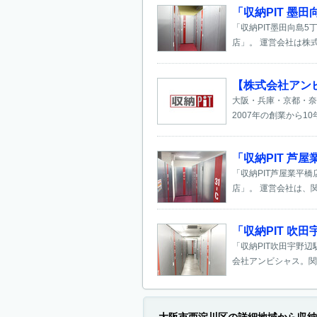
「収納PIT 墨
「収納PIT墨田向島
店」。 運営会社は株式
【株式会社アン
大阪・兵庫・京都・奈
2007年の創業から1
「収納PIT 芦
「収納PIT芦屋業平
店」。 運営会社は、関西
「収納PIT 
「収納PIT吹田宇野
会社アンビシャス。関西圏