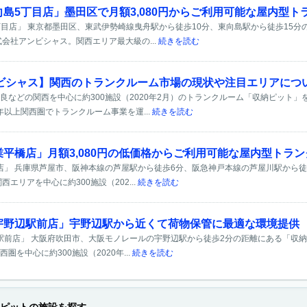
田向島5丁目店」墨田区で月額3,080円からご利用可能な屋内型
5丁目店」 東京都墨田区、東武伊勢崎線曳舟駅から徒歩10分、東向島駅から徒歩15分
会社アンビシャス。関西エリア最大級の...
続きを読む
ビシャス】関西のトランクルーム市場の現状や注目エリアにつ
良などの関西を中心に約300施設（2020年2月）のトランクルーム「収納ピット
0年以上関西圏でトランクルーム事業を運...
続きを読む
屋業平橋店」月額3,080円の低価格からご利用可能な屋内型トラ
橋店」 兵庫県芦屋市、阪神本線の芦屋駅から徒歩6分、阪急神戸本線の芦屋川駅から徒
エリアを中心に約300施設（202...
続きを読む
吹田宇野辺駅前店」宇野辺駅から近くて荷物保管に最適な環境提供
辺駅前店」 大阪府吹田市、大阪モノレールの宇野辺駅から徒歩2分の距離にある「収納
を中心に約300施設（2020年...
続きを読む