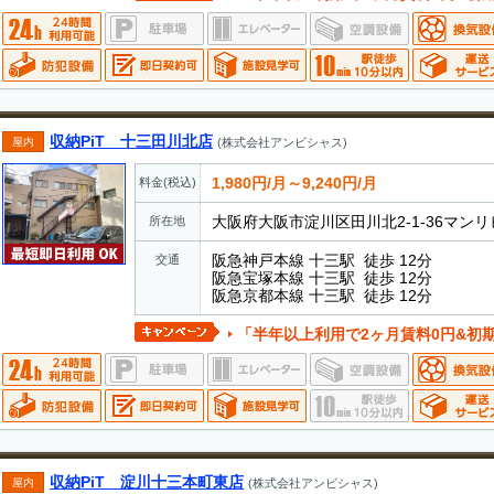
収納PiT 十三田川北店
屋内
(株式会社アンビシャス)
1,980円/月～9,240円/月
料金(税込)
大阪府大阪市淀川区田川北2-1-36マンリ
所在地
阪急神戸本線 十三駅 徒歩 12分
交通
阪急宝塚本線 十三駅 徒歩 12分
阪急京都本線 十三駅 徒歩 12分
「半年以上利用で2ヶ月賃料0円&初
収納PiT 淀川十三本町東店
屋内
(株式会社アンビシャス)