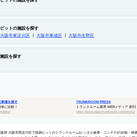
ピットの施設を探す
ピットの施設を探す
大阪市東淀川区
大阪市東成区
大阪市生野区
施設を探す
駐車場を探す
TRUNKROOM PRESS
簡単に比較！
トランクルーム業界 WEBメディア 創刊
m/bike/
https://www.japantrunkroom.com/press/
大阪府 大阪市西淀川区で収納ピットのトランクルーム[レンタル倉庫・コンテナ]の比較・