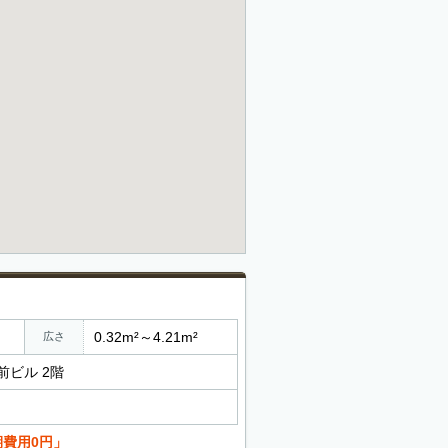
0.32m²～4.21m²
広さ
前ビル 2階
期費用0円」