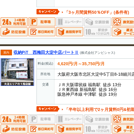
「3ヶ月間賃料50％OFF」(条件有)
収納PiT 西梅田大淀中店パートⅡ
屋内
(株式会社アンビシャス)
4,620円/月～35,750円/月
料金(税込)
大阪府大阪市北区大淀中5丁目8-18細川
所在地
ＪＲ大阪環状線 福島駅 徒歩 13分
交通
ＪＲ東西線 新福島駅 徒歩 16分
阪急神戸本線 中津駅 徒歩 19分
「半年以上利用で2ヶ月賃料0円&初