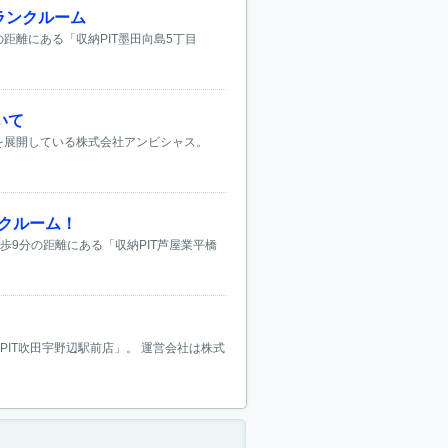
トランクルーム
の距離にある「収納PIT墨田向島5丁目
いて
」を展開している株式会社アンビシャス。
ンクルーム！
歩9分の距離にある「収納PIT芦屋業平橋
PIT吹田宇野辺駅前店」。 運営会社は株式