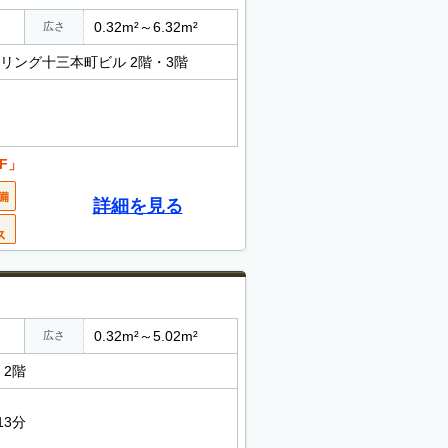
0.32m²～6.32m²
広さ
イリング十三本町ビル 2階・3階
F」
詳細を見る
0.32m²～5.02m²
広さ
 2階
13分