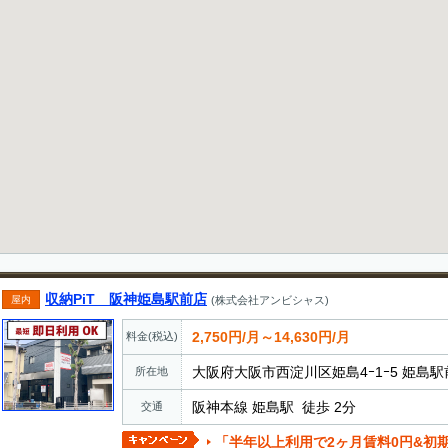
収納PiT 阪神姫島駅前店
屋内
(株式会社アンビシャス)
2,750円/月～14,630円/月
料金(税込)
大阪府大阪市西淀川区姫島4ｰ1ｰ5 姫島駅
所在地
阪神本線 姫島駅 徒歩 2分
交通
「半年以上利用で2ヶ月賃料0円&初