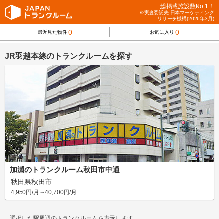
総掲載施設数No.1！
※実査委託先:日本マーケティング
リサーチ機構(2026年3月)
0
0
最近見た物件
お気に入り
JR羽越本線のトランクルームを探す
加瀬のトランクルーム秋田市中通
秋田県秋田市
4,950円/月～40,700円/月
選択した駅周辺のトランクルームを表示します