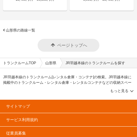
山形県の路線一覧
ページトップへ
トランクルームTOP
山形県
JR羽越本線のトランクルームを探す
JR羽越本線のトランクルーム[レンタル倉庫・コンテナ]の検索。JR羽越本線に
掲載中のトランクルーム・レンタル倉庫・レンタルコンテナなどの収納スペー
スを、借りたい地域から探して、広さ・料金[賃料]・セキュリティ・空調完備・
24時間出し入れ可能などの希望条件で絞込み！豊富な物件数から様々な方法で
ご希望の収納スペースを簡単に探せるトランクルーム情報サイトです。JR羽越
本線で気になるトランクルームを見つけたら、メールか電話でお問合せが可能
サイトマップ
です（無料）。
サービス利用規約
従業員募集