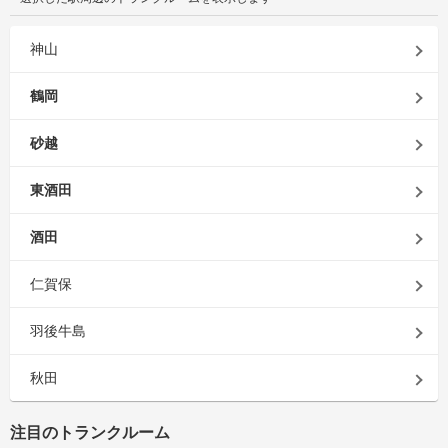
神山
鶴岡
砂越
東酒田
酒田
仁賀保
羽後牛島
秋田
注目のトランクルーム