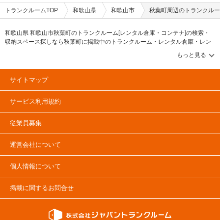
トランクルームTOP
和歌山県
和歌山市
秋葉町周辺のトランクルー
和歌山県 和歌山市秋葉町のトランクルーム[レンタル倉庫・コンテナ]の検索・
収納スペース探しなら秋葉町に掲載中のトランクルーム・レンタル倉庫・レン
タルコンテナなどの収納スペースを、借りたい地域から探して、広さ・料金[賃
料]・セキュリティ・空調完備・24時間出し入れ可能などの希望条件で絞込み！
豊富な物件数から様々な方法でご希望の収納スペースを簡単に探せるトランク
ルーム情報サイトです。秋葉町で気になるトランクルームを見つけたら、メー
サイトマップ
ルか電話でお問合せが可能です（無料）。
サービス利用規約
従業員募集
運営会社について
個人情報について
掲載に関するお問合せ