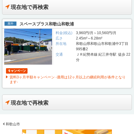
現在地で再検索
スペースプラス和歌山和歌浦
屋外
料金(税込)
3,960円/月～10,560円/月
広さ
2.45m²～6.28m²
所在地
和歌山県和歌山市和歌浦中3丁目
995番2
交通
ＪＲ紀勢本線 紀三井寺駅 徒歩 22
分
賃料3ヶ月半額キャンペーン -適用は12ヶ月以上の継続利用が条件となり
ます-
現在地で再検索
和歌山市