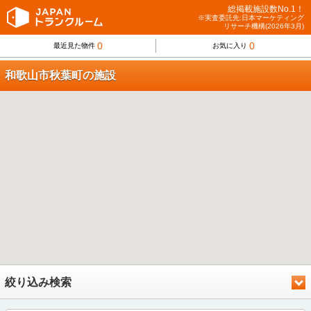
総掲載施設数No.1！
※実査委託先:日本マーケティング
リサーチ機構(2026年3月)
0
0
最近見た物件
お気に入り
和歌山市秋葉町の施設
絞り込み検索