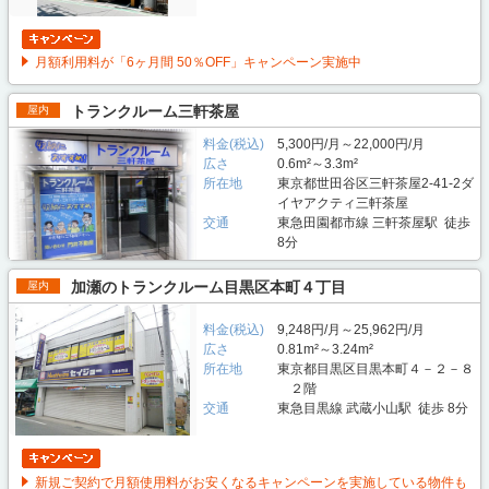
月額利用料が「6ヶ月間 50％OFF」キャンペーン実施中
トランクルーム三軒茶屋
屋内
料金(税込)
5,300円/月～22,000円/月
広さ
0.6m²～3.3m²
所在地
東京都世田谷区三軒茶屋2-41-2ダ
イヤアクティ三軒茶屋
交通
東急田園都市線 三軒茶屋駅 徒歩
8分
加瀬のトランクルーム目黒区本町４丁目
屋内
料金(税込)
9,248円/月～25,962円/月
広さ
0.81m²～3.24m²
所在地
東京都目黒区目黒本町４－２－８
２階
交通
東急目黒線 武蔵小山駅 徒歩 8分
新規ご契約で月額使用料がお安くなるキャンペーンを実施している物件も