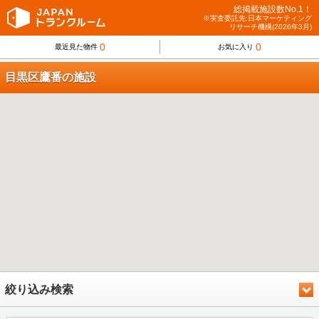
総掲載施設数No.1！
※実査委託先:日本マーケティング
リサーチ機構(2026年3月)
0
0
最近見た物件
お気に入り
目黒区鷹番の施設
絞り込み検索