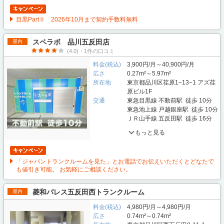
目黒PartⅡ 2026年10月まで契約手数料無料
スペラボ 品川五反田店
屋内
(4.0)・1件の口コミ
料金(税込)
3,900円/月～40,900円/月
広さ
0.27m²～5.97m²
所在地
東京都品川区荏原1−13−1 アズ荏
原ビル1F
交通
東急目黒線 不動前駅 徒歩 10分
東急池上線 戸越銀座駅 徒歩 10分
ＪＲ山手線 五反田駅 徒歩 16分
もっと見る
「ジャパントランクルームを見た」とお電話でお伝えいただくとどなたで
も値引き可能。 お気軽にご相談ください。
菱和パレス五反田西トランクルーム
屋内
料金(税込)
4,980円/月～4,980円/月
広さ
0.74m²～0.74m²