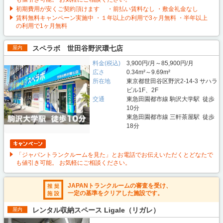
初期費用が安くご契約頂けます ・前払い賃料なし ・敷金礼金なし
賃料無料キャンペーン実施中 ・１年以上の利用で3ヶ月無料 ・半年以上
の利用で1ヶ月無料
スペラボ 世田谷野沢環七店
屋内
料金(税込)
3,900円/月～85,900円/月
広さ
0.34m²～9.69m²
所在地
東京都世田谷区野沢2-14-3 サハラ
ビル1F、2F
交通
東急田園都市線 駒沢大学駅 徒歩
10分
東急田園都市線 三軒茶屋駅 徒歩
18分
「ジャパントランクルームを見た」とお電話でお伝えいただくとどなたで
も値引き可能。 お気軽にご相談ください。
JAPANトランクルームの審査を受け、
一定の基準をクリアした施設です。
レンタル収納スペース Ligale（リガレ）
屋内