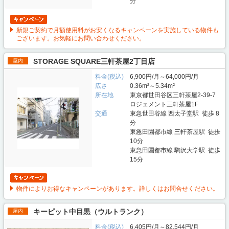
分
新規ご契約で月額使用料がお安くなるキャンペーンを実施している物件も
ございます。お気軽にお問い合わせください。
STORAGE SQUARE三軒茶屋2丁目店
屋内
料金(税込)
6,900円/月～64,000円/月
広さ
0.36m²～5.34m²
所在地
東京都世田谷区三軒茶屋2-39-7
ロジェメント三軒茶屋1F
交通
東急世田谷線 西太子堂駅 徒歩 8
分
東急田園都市線 三軒茶屋駅 徒歩
10分
東急田園都市線 駒沢大学駅 徒歩
15分
物件によりお得なキャンペーンがあります。詳しくはお問合せください。
キーピット中目黒（ウルトランク）
屋内
料金(税込)
6,405円/月～82,544円/月