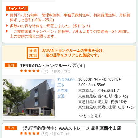
賃料2ヶ月分無料・管理料無料、事務手数料無料、初期費用無料、月額賃
料ずっと割引(10%～25％)
多数のお得な特典をご用意しました。(条件あり)
「ご愛顧御礼キャンペーン」開催中。7月末日までの契約者・6ヶ月間以
上の契約の場合に限ります。
JAPANトランクルームの審査を受け、
一定の基準をクリアした施設です。
TERRADAトランクルーム 西小山
屋内
(5.0)・1件の口コミ
料金(税込)
30,800円/月～40,700円/月
広さ
3.09m²～4.55m²
所在地
東京都品川区小山6-21-7
交通
東急目黒線 西小山駅 徒歩 4分
東急目黒線 洗足駅 徒歩 10分
東急目黒線 武蔵小山駅 徒歩 12分
もっと見る
（先行予約受付中）AAAストレージ 品川区西小山店
屋内
(5.0)・1件の口コミ