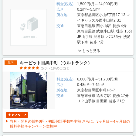
料金(税込)
1,500円/月～24,000円/月
広さ
0.2m²～5.5m²
所在地
東京都品川区小山6丁目17-13 マ
イキャッスル西小山第2 B1
交通
東急目黒線 西小山駅 徒歩 4分
東急目黒線 武蔵小山駅 徒歩 15分
JR山手線 渋谷駅 バス35分 洗足
駅下車 徒歩 7分
もっと見る
キーピット目黒中町（ウルトランク）
屋内
(5.0)・1件の口コミ
料金(税込)
6,600円/月～51,700円/月
広さ
0.48m²～7.45m²
所在地
東京都目黒区中町1-5-7
交通
東急東横線 祐天寺駅 徒歩 17分
ＪＲ山手線 目黒駅 徒歩 21分
当月・翌月の賃料0円・初回保証手数料半額 さらに、3ヶ月目～4ヶ月目の
賃料半額キャンペーン実施中