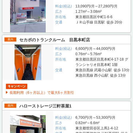
料金(税込)
13,090円/月～27,280円/月
広さ
1.27m²～3.08m²
所在地
東京都目黒区中町1-6-6
交通
ＪＲ山手線 目黒駅 徒歩 20分
セカボのトランクルーム 目黒本町店
屋内
料金(税込)
6,600円/月～44,000円/月
広さ
0.76m²～5.76m²
所在地
東京都目黒区目黒本町4-17-18 グ
ランシャリオ目黒本町 1階
交通
東急目黒線 武蔵小山駅 徒歩 13分
東急目黒線 西小山駅 徒歩 13分
長期利用（6ヶ月以上）で最大6ヶ月割引
ハローストレージ三軒茶屋1
屋内
料金(税込)
6,700円/月～53,300円/月
広さ
0.82m²～6.6m²
所在地
東京都世田谷区上馬1-4-12