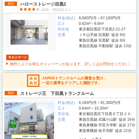
ハローストレージ目黒2
屋内
(4.0)・1件の口コミ
料金(税込)
8,000円/月～67,100円/月
広さ
0.82m²～6.6m²
所在地
東京都目黒区下目黒2-21-27
交通
ＪＲ山手線 目黒駅 徒歩 9分
東急目黒線 目黒駅 徒歩 9分
東急目黒線 不動前駅 徒歩 13分
物件によりお得なキャンペーンがあります。詳しくはお問合せください。
JAPANトランクルームの審査を受け、
一定の基準をクリアした施設です。
ストレージ王 下目黒トランクルーム
屋内
料金(税込)
6,160円/月～91,300円/月
広さ
0.64m²～10.20m²
所在地
東京都目黒区下目黒６丁目２０
交通
東急目黒線 武蔵小山駅 徒歩 16分
東急東横線 学芸大学駅 徒歩 17分
東急東横線 祐天寺駅 徒歩 22分