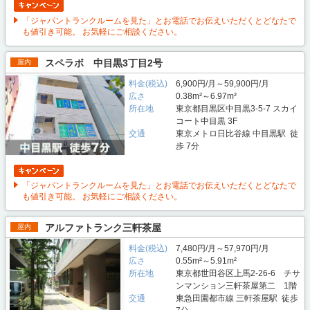
「ジャパントランクルームを見た」とお電話でお伝えいただくとどなたで
も値引き可能。 お気軽にご相談ください。
スペラボ 中目黒3丁目2号
屋内
料金(税込)
6,900円/月～59,900円/月
広さ
0.38m²～6.97m²
所在地
東京都目黒区中目黒3-5-7 スカイ
コート中目黒 3F
交通
東京メトロ日比谷線 中目黒駅 徒
歩 7分
「ジャパントランクルームを見た」とお電話でお伝えいただくとどなたで
も値引き可能。 お気軽にご相談ください。
アルファトランク三軒茶屋
屋内
料金(税込)
7,480円/月～57,970円/月
広さ
0.55m²～5.91m²
所在地
東京都世田谷区上馬2-26-6 チサ
ンマンション三軒茶屋第二 1階
交通
東急田園都市線 三軒茶屋駅 徒歩