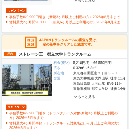
もっと見る
事務手数料9,900円引き（新規3ヶ月以上ご利用の方）2026年8月末まで
賃料最大2ヶ月間90％OFF（新規6ヶ月以上ご利用の方）2026年8月末ま
で
JAPANトランクルームの審査を受け、
一定の基準をクリアした施設です。
ストレージ王 都立大学トランクルーム
屋内
料金(税込)
5,210円/月～66,550円/月
広さ
0.32m²～6.8m²
所在地
東京都目黒区南３丁目３－７
交通
東急大井町線 大岡山駅 徒歩 11分
東急目黒線 大岡山駅 徒歩 11分
東急東横線 都立大学駅 徒歩 14分
もっと見る
事務手数料9,900円引き（トランクルーム対象/新規3ヶ月以上ご利用の
方）2026年8月末まで
賃料最大4ヶ月間半額（トランクルーム対象/新規6ヶ月以上ご利用の方）
2026年8月末まで