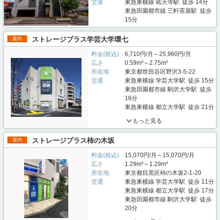
交通
東急東横線 祐天寺駅 徒歩 14分
東急田園都市線 三軒茶屋駅 徒歩
15分
ストレージプラス学芸大学環七
屋内
料金(税込)
6,710円/月～25,960円/月
広さ
0.59m²～2.75m²
所在地
東京都世田谷区野沢3-5-22
交通
東急東横線 学芸大学駅 徒歩 15分
東急田園都市線 駒沢大学駅 徒歩
16分
東急東横線 都立大学駅 徒歩 21分
もっと見る
ストレージプラス柿の木坂
屋内
料金(税込)
15,070円/月～15,070円/月
広さ
1.29m²～1.29m²
所在地
東京都目黒区柿の木坂2-1-20
交通
東急東横線 学芸大学駅 徒歩 11分
東急東横線 都立大学駅 徒歩 17分
東急田園都市線 駒沢大学駅 徒歩
20分