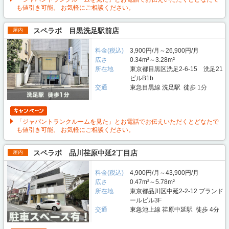
も値引き可能。 お気軽にご相談ください。
スペラボ 目黒洗足駅前店
屋内
料金(税込)
3,900円/月～26,900円/月
広さ
0.34m²～3.28m²
所在地
東京都目黒区洗足2-6-15 洗足21
ビルB1b
交通
東急目黒線 洗足駅 徒歩 1分
「ジャパントランクルームを見た」とお電話でお伝えいただくとどなたで
も値引き可能。 お気軽にご相談ください。
スペラボ 品川荏原中延2丁目店
屋内
料金(税込)
4,900円/月～43,900円/月
広さ
0.47m²～5.78m²
所在地
東京都品川区中延2-2-12 プランド
ールビル3F
交通
東急池上線 荏原中延駅 徒歩 4分