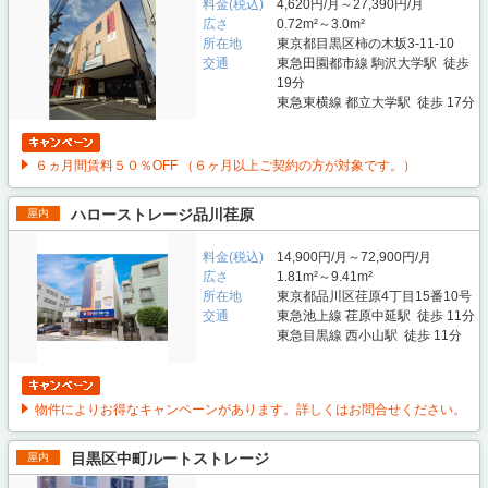
料金(税込)
4,620円/月～27,390円/月
広さ
0.72m²～3.0m²
所在地
東京都目黒区柿の木坂3-11-10
交通
東急田園都市線 駒沢大学駅 徒歩
19分
東急東横線 都立大学駅 徒歩 17分
６ヵ月間賃料５０％OFF （６ヶ月以上ご契約の方が対象です。）
ハローストレージ品川荏原
屋内
料金(税込)
14,900円/月～72,900円/月
広さ
1.81m²～9.41m²
所在地
東京都品川区荏原4丁目15番10号
交通
東急池上線 荏原中延駅 徒歩 11分
東急目黒線 西小山駅 徒歩 11分
物件によりお得なキャンペーンがあります。詳しくはお問合せください。
目黒区中町ルートストレージ
屋内