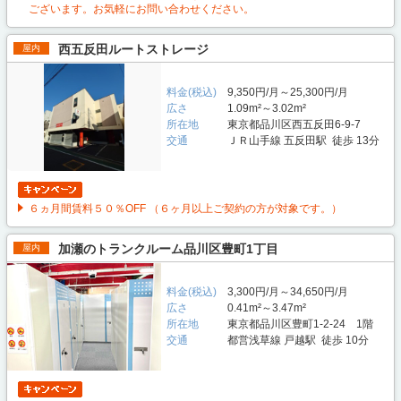
ございます。お気軽にお問い合わせください。
西五反田ルートストレージ
屋内
料金(税込)
9,350円/月～25,300円/月
広さ
1.09m²～3.02m²
所在地
東京都品川区西五反田6-9-7
交通
ＪＲ山手線 五反田駅 徒歩 13分
６ヵ月間賃料５０％OFF （６ヶ月以上ご契約の方が対象です。）
加瀬のトランクルーム品川区豊町1丁目
屋内
料金(税込)
3,300円/月～34,650円/月
広さ
0.41m²～3.47m²
所在地
東京都品川区豊町1-2-24 1階
交通
都営浅草線 戸越駅 徒歩 10分