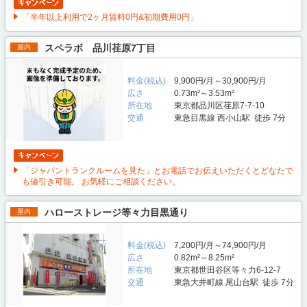
「半年以上利用で2ヶ月賃料0円&初期費用0円」
スペラボ 品川荏原7丁目
屋内
料金(税込)
9,900円/月～30,900円/月
広さ
0.73m²～3.53m²
所在地
東京都品川区荏原7-7-10
交通
東急目黒線 西小山駅 徒歩 7分
「ジャパントランクルームを見た」とお電話でお伝えいただくとどなたで
も値引き可能。 お気軽にご相談ください。
ハローストレージ等々力目黒通り
屋内
料金(税込)
7,200円/月～74,900円/月
広さ
0.82m²～8.25m²
所在地
東京都世田谷区等々力6-12-7
交通
東急大井町線 尾山台駅 徒歩 7分