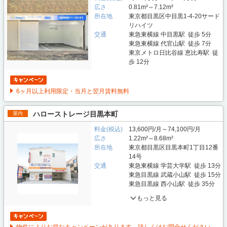
広さ
0.81m²～7.12m²
所在地
東京都目黒区中目黒1-4-20サード
リハイツ
交通
東急東横線 中目黒駅 徒歩 5分
東急東横線 代官山駅 徒歩 7分
東京メトロ日比谷線 恵比寿駅 徒
歩 12分
6ヶ月以上利用限定・当月と翌月賃料無料
ハローストレージ目黒本町
屋内
料金(税込)
13,600円/月～74,100円/月
広さ
1.22m²～8.68m²
所在地
東京都目黒区目黒本町1丁目12番
14号
交通
東急東横線 学芸大学駅 徒歩 13分
東急目黒線 武蔵小山駅 徒歩 15分
東急目黒線 西小山駅 徒歩 35分
もっと見る