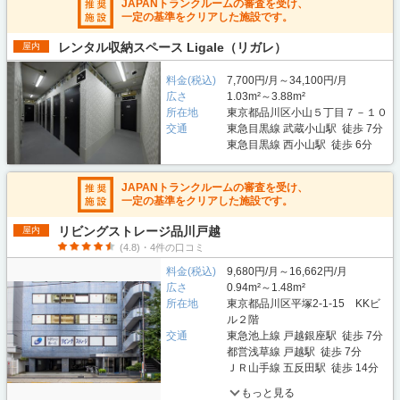
JAPANトランクルームの審査を受け、
一定の基準をクリアした施設です。
レンタル収納スペース Ligale（リガレ）
屋内
料金(税込)
7,700円/月～34,100円/月
広さ
1.03m²～3.88m²
所在地
東京都品川区小山５丁目７－１０
交通
東急目黒線 武蔵小山駅 徒歩 7分
東急目黒線 西小山駅 徒歩 6分
JAPANトランクルームの審査を受け、
一定の基準をクリアした施設です。
リビングストレージ品川戸越
屋内
(4.8)・4件の口コミ
料金(税込)
9,680円/月～16,662円/月
広さ
0.94m²～1.48m²
所在地
東京都品川区平塚2-1-15 KKビ
ル２階
交通
東急池上線 戸越銀座駅 徒歩 7分
都営浅草線 戸越駅 徒歩 7分
ＪＲ山手線 五反田駅 徒歩 14分
もっと見る