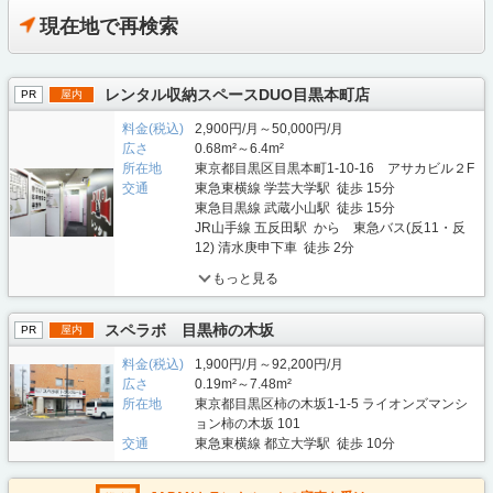
現在地で再検索
レンタル収納スペースDUO目黒本町店
PR
屋内
料金(税込)
2,900円/月～50,000円/月
広さ
0.68m²～6.4m²
所在地
東京都目黒区目黒本町1-10-16 アサカビル２F
交通
東急東横線 学芸大学駅 徒歩 15分
東急目黒線 武蔵小山駅 徒歩 15分
JR山手線 五反田駅 から 東急バス(反11・反
12) 清水庚申下車 徒歩 2分
もっと見る
スペラボ 目黒柿の木坂
PR
屋内
料金(税込)
1,900円/月～92,200円/月
広さ
0.19m²～7.48m²
所在地
東京都目黒区柿の木坂1-1-5 ライオンズマンシ
ョン柿の木坂 101
交通
東急東横線 都立大学駅 徒歩 10分