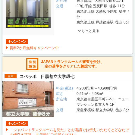
所在地
東京都品川区西五反田8-11-1
交通
JR山手線 五反田駅 徒歩 11分
東急池上線 大崎広小路駅 徒歩 7
分
東急池上線 戸越銀座駅 徒歩 8分
もっと見る
賃料2か月無料キャンペーン中
JAPANトランクルームの審査を受け、
一定の基準をクリアした施設です。
スペラボ 目黒都立大学環七
屋内
料金(税込)
4,900円/月～40,900円/月
広さ
0.51m²～4.08m²
所在地
東京都目黒区平町2-2-1 ニュー
マンション都立大学 1F
交通
東急東横線 都立大学駅 徒歩 8分
「ジャパントランクルームを見た」とお電話でお伝えいただくとどなたで
も値引き可能。 お気軽にご相談ください。