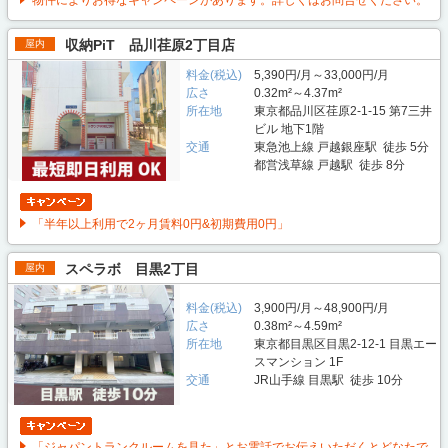
物件によりお得なキャンペーンがあります。詳しくはお問合せください。
収納PiT 品川荏原2丁目店
屋内
料金(税込)
5,390円/月～33,000円/月
広さ
0.32m²～4.37m²
所在地
東京都品川区荏原2-1-15 第7三井
ビル 地下1階
交通
東急池上線 戸越銀座駅 徒歩 5分
都営浅草線 戸越駅 徒歩 8分
「半年以上利用で2ヶ月賃料0円&初期費用0円」
スペラボ 目黒2丁目
屋内
料金(税込)
3,900円/月～48,900円/月
広さ
0.38m²～4.59m²
所在地
東京都目黒区目黒2-12-1 目黒エー
スマンション 1F
交通
JR山手線 目黒駅 徒歩 10分
「ジャパントランクルームを見た」とお電話でお伝えいただくとどなたで