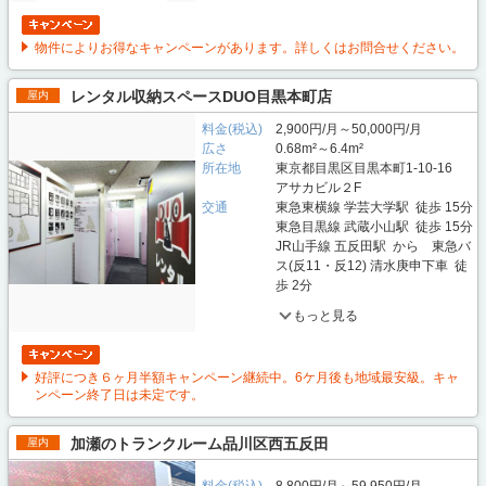
物件によりお得なキャンペーンがあります。詳しくはお問合せください。
レンタル収納スペースDUO目黒本町店
屋内
料金(税込)
2,900円/月～50,000円/月
広さ
0.68m²～6.4m²
所在地
東京都目黒区目黒本町1-10-16
アサカビル２F
交通
東急東横線 学芸大学駅 徒歩 15分
東急目黒線 武蔵小山駅 徒歩 15分
JR山手線 五反田駅 から 東急バ
ス(反11・反12) 清水庚申下車 徒
歩 2分
もっと見る
好評につき６ヶ月半額キャンペーン継続中。6ケ月後も地域最安級。キャ
ンペーン終了日は未定です。
加瀬のトランクルーム品川区西五反田
屋内