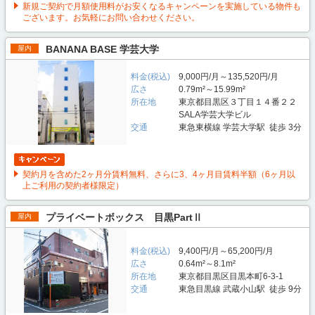
新規ご契約で月額使用料がお安くなるキャンペーンを実施している物件も
ございます。お気軽にお問い合わせください。
BANANA BASE 学芸大学
屋内
料金(税込)
9,000円/月～135,520円/月
広さ
0.79m²～15.99m²
所在地
東京都目黒区３丁目１４番２２
SALA学芸大学ビル
交通
東急東横線 学芸大学駅 徒歩 3分
契約月を含めた2ヶ月分賃料無料、さらに3、4ヶ月目賃料半額（6ヶ月以
上ご利用の契約者様限定）
プライベートボックス 目黒PartⅡ
屋内
料金(税込)
9,400円/月～65,200円/月
広さ
0.64m²～8.1m²
所在地
東京都目黒区目黒本町6-3-1
交通
東急目黒線 武蔵小山駅 徒歩 9分