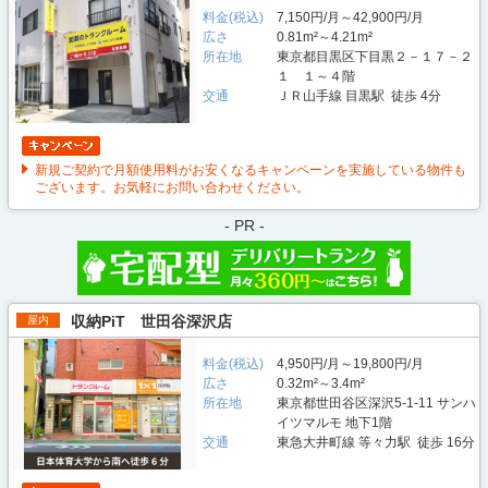
料金(税込)
7,150円/月～42,900円/月
広さ
0.81m²～4.21m²
所在地
東京都目黒区下目黒２－１７－２
１ １～４階
交通
ＪＲ山手線 目黒駅 徒歩 4分
新規ご契約で月額使用料がお安くなるキャンペーンを実施している物件も
ございます。お気軽にお問い合わせください。
- PR -
収納PiT 世田谷深沢店
屋内
料金(税込)
4,950円/月～19,800円/月
広さ
0.32m²～3.4m²
所在地
東京都世田谷区深沢5-1-11 サンハ
イツマルモ 地下1階
交通
東急大井町線 等々力駅 徒歩 16分