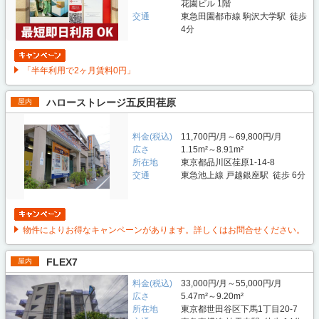
花園ビル 1階
交通
東急田園都市線 駒沢大学駅 徒歩
4分
「半年利用で2ヶ月賃料0円」
ハローストレージ五反田荏原
屋内
料金(税込)
11,700円/月～69,800円/月
広さ
1.15m²～8.91m²
所在地
東京都品川区荏原1-14-8
交通
東急池上線 戸越銀座駅 徒歩 6分
物件によりお得なキャンペーンがあります。詳しくはお問合せください。
FLEX7
屋内
料金(税込)
33,000円/月～55,000円/月
広さ
5.47m²～9.20m²
所在地
東京都世田谷区下馬1丁目20-7