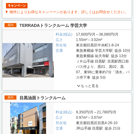
物件によりお得なキャンペーンがあります。詳しくはお問合せください。
TERRADAトランクルーム 学芸大学
屋内
料金(税込)
17,600円/月～36,080円/月
広さ
1.55m²～3.02m²
所在地
東京都目黒区中央町1-8-24
交通
東急東横線 学芸大学駅 徒歩 10分
東急東横線 祐天寺駅 徒歩 13分
ＪＲ山手線 目黒駅 目黒駅西口前
バス停より、黒01、黒02、黒
07、東98に乗車約7分「清水」バ
ス停下車 徒歩 5分
もっと見る
目黒油面トランクルーム
屋内
料金(税込)
9,350円/月～21,780円/月
広さ
0.97m²～3.07m²
所在地
東京都目黒区目黒4-26-10
交通
JR山手線 目黒駅 徒歩 21分