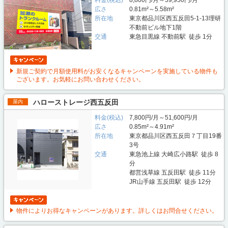
料金(税込)
8,800円/月～59,950円/月
広さ
0.81m²～5.58m²
所在地
東京都品川区西五反田5-1-13理研
不動前ビル地下1階
交通
東急目黒線 不動前駅 徒歩 1分
新規ご契約で月額使用料がお安くなるキャンペーンを実施している物件も
ございます。お気軽にお問い合わせください。
ハローストレージ西五反田
屋内
料金(税込)
7,800円/月～51,600円/月
広さ
0.85m²～4.91m²
所在地
東京都品川区西五反田７丁目19番
3号
交通
東急池上線 大崎広小路駅 徒歩 8
分
都営浅草線 五反田駅 徒歩 11分
JR山手線 五反田駅 徒歩 12分
物件によりお得なキャンペーンがあります。詳しくはお問合せください。