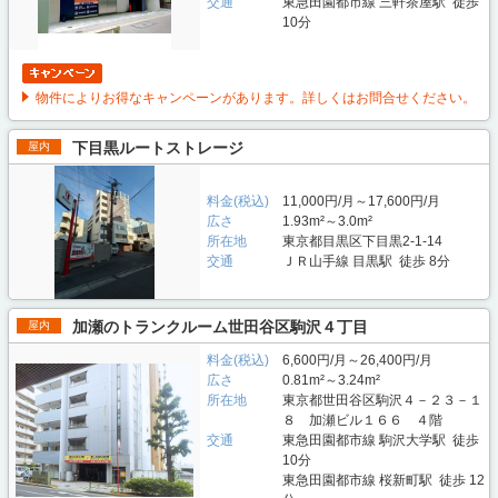
交通
東急田園都市線 三軒茶屋駅 徒歩
10分
物件によりお得なキャンペーンがあります。詳しくはお問合せください。
下目黒ルートストレージ
屋内
料金(税込)
11,000円/月～17,600円/月
広さ
1.93m²～3.0m²
所在地
東京都目黒区下目黒2-1-14
交通
ＪＲ山手線 目黒駅 徒歩 8分
加瀬のトランクルーム世田谷区駒沢４丁目
屋内
料金(税込)
6,600円/月～26,400円/月
広さ
0.81m²～3.24m²
所在地
東京都世田谷区駒沢４－２３－１
８ 加瀬ビル１６６ ４階
交通
東急田園都市線 駒沢大学駅 徒歩
10分
東急田園都市線 桜新町駅 徒歩 12