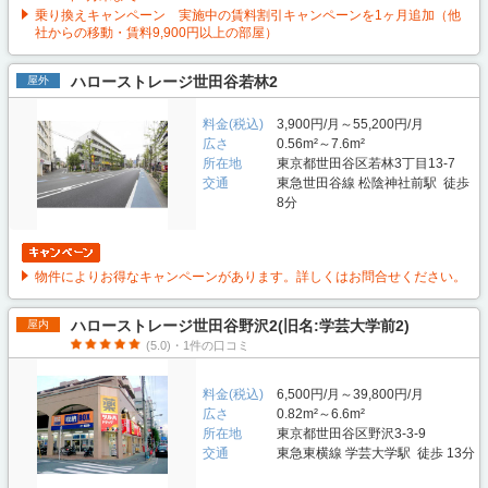
乗り換えキャンペーン 実施中の賃料割引キャンペーンを1ヶ月追加（他
社からの移動・賃料9,900円以上の部屋）
ハローストレージ世田谷若林2
屋外
料金(税込)
3,900円/月～55,200円/月
広さ
0.56m²～7.6m²
所在地
東京都世田谷区若林3丁目13-7
交通
東急世田谷線 松陰神社前駅 徒歩
8分
物件によりお得なキャンペーンがあります。詳しくはお問合せください。
ハローストレージ世田谷野沢2(旧名:学芸大学前2)
屋内
(5.0)・1件の口コミ
料金(税込)
6,500円/月～39,800円/月
広さ
0.82m²～6.6m²
所在地
東京都世田谷区野沢3-3-9
交通
東急東横線 学芸大学駅 徒歩 13分