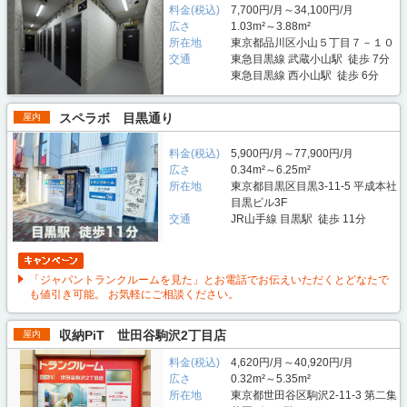
料金(税込)
7,700円/月～34,100円/月
広さ
1.03m²～3.88m²
所在地
東京都品川区小山５丁目７－１０
交通
東急目黒線 武蔵小山駅 徒歩 7分
東急目黒線 西小山駅 徒歩 6分
スペラボ 目黒通り
屋内
料金(税込)
5,900円/月～77,900円/月
広さ
0.34m²～6.25m²
所在地
東京都目黒区目黒3-11-5 平成本社
目黒ビル3F
交通
JR山手線 目黒駅 徒歩 11分
「ジャパントランクルームを見た」とお電話でお伝えいただくとどなたで
も値引き可能。 お気軽にご相談ください。
収納PiT 世田谷駒沢2丁目店
屋内
料金(税込)
4,620円/月～40,920円/月
広さ
0.32m²～5.35m²
所在地
東京都世田谷区駒沢2-11-3 第二集