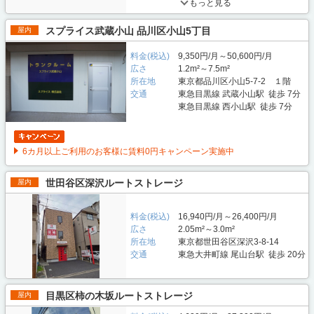
もっと見る
スプライス武蔵小山 品川区小山5丁目
屋内
料金(税込)
9,350円/月～50,600円/月
広さ
1.2m²～7.5m²
所在地
東京都品川区小山5-7-2 １階
交通
東急目黒線 武蔵小山駅 徒歩 7分
東急目黒線 西小山駅 徒歩 7分
6カ月以上ご利用のお客様に賃料0円キャンペーン実施中
世田谷区深沢ルートストレージ
屋内
料金(税込)
16,940円/月～26,400円/月
広さ
2.05m²～3.0m²
所在地
東京都世田谷区深沢3-8-14
交通
東急大井町線 尾山台駅 徒歩 20分
目黒区柿の木坂ルートストレージ
屋内