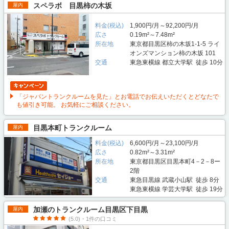
スペラボ 目黒柿の木坂
屋内
料金(税込)
1,900円/月～92,200円/月
広さ
0.19m²～7.48m²
所在地
東京都目黒区柿の木坂1-1-5 ライ
オンズマンション柿の木坂 101
交通
東急東横線 都立大学駅 徒歩 10分
「ジャパントランクルームを見た」とお電話でお伝えいただくとどなたで
も値引き可能。 お気軽にご相談ください。
目黒本町トランクルーム
屋内
料金(税込)
6,600円/月～23,100円/月
広さ
0.82m²～3.31m²
所在地
東京都目黒区目黒本町4－2－8ー
2階
交通
東急目黒線 武蔵小山駅 徒歩 8分
東急東横線 学芸大学駅 徒歩 19分
加瀬のトランクルーム目黒区下目黒
屋内
(5.0)・1件の口コミ