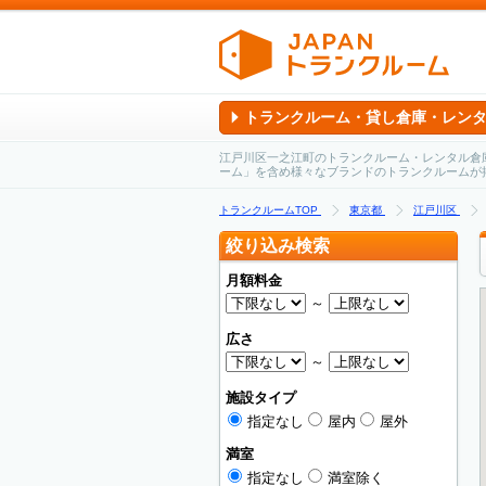
トランクルーム・貸し倉庫・レン
江戸川区一之江町のトランクルーム・レンタル倉庫
ーム」を含め様々なブランドのトランクルームが
トランクルームTOP
東京都
江戸川区
絞り込み検索
月額料金
～
広さ
～
施設タイプ
指定なし
屋内
屋外
満室
指定なし
満室除く