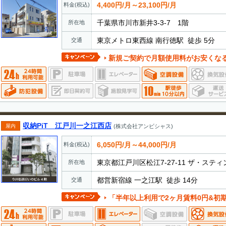
4,400円/月～23,100円/月
料金(税込)
千葉県市川市新井3-3-7 1階
所在地
東京メトロ東西線 南行徳駅 徒歩 5分
交通
新規ご契約で月額使用料がお安くなるキャンペーンを実施して
収納PiT 江戸川一之江西店
屋内
(株式会社アンビシャス)
6,050円/月～44,000円/月
料金(税込)
東京都江戸川区松江7-27-11 ザ・スティ
所在地
都営新宿線 一之江駅 徒歩 14分
交通
「半年以上利用で2ヶ月賃料0円&初