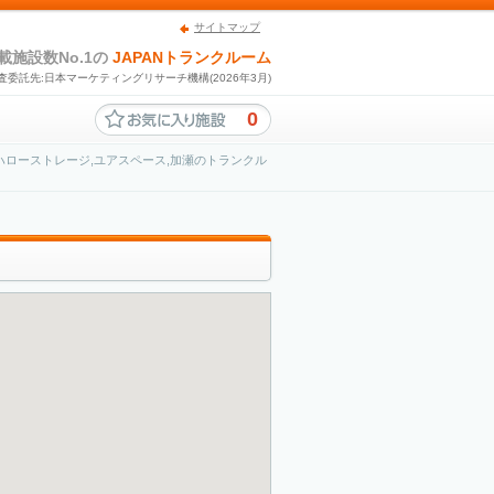
サイトマップ
載施設数No.1の
JAPANトランクルーム
査委託先:日本マーケティングリサーチ機構(2026年3月)
0
ローストレージ,ユアスペース,加瀬のトランクル