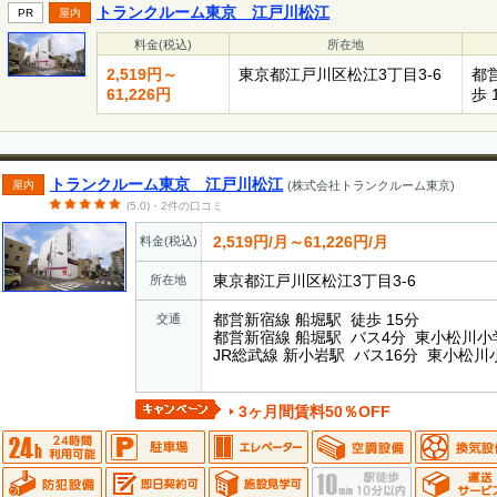
トランクルーム東京 江戸川松江
PR
屋内
料金(税込)
所在地
2,519円～
東京都江戸川区松江3丁目3-6
都
61,226円
歩 
トランクルーム東京 江戸川松江
屋内
(株式会社トランクルーム東京)
(5.0)・2件の口コミ
2,519円/月～61,226円/月
料金(税込)
東京都江戸川区松江3丁目3-6
所在地
都営新宿線 船堀駅 徒歩 15分
交通
都営新宿線 船堀駅 バス4分 東小松川小
JR総武線 新小岩駅 バス16分 東小松川
3ヶ月間賃料50％OFF