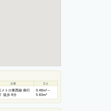
交通
広さ
京メトロ東西線 南行
0.48m²～
 徒歩 8分
5.83m²