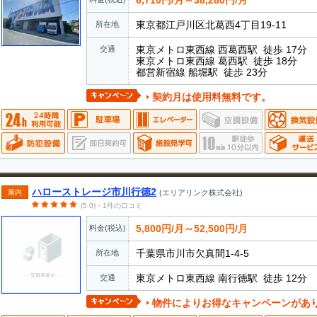
東京都江戸川区北葛西4丁目19-11
所在地
東京メトロ東西線 西葛西駅 徒歩 17分
交通
東京メトロ東西線 葛西駅 徒歩 18分
都営新宿線 船堀駅 徒歩 23分
契約月は使用料無料です。
ハローストレージ市川行徳2
屋内
(エリアリンク株式会社)
(5.0)・1件の口コミ
5,800円/月～52,500円/月
料金(税込)
千葉県市川市欠真間1-4-5
所在地
東京メトロ東西線 南行徳駅 徒歩 12分
交通
物件によりお得なキャンペーンがあ