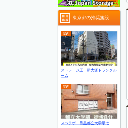
東京都の推奨施設
屋内
ストレージ王 新大塚トランクル
ーム
屋内
スペラボ 目黒都立大学環七