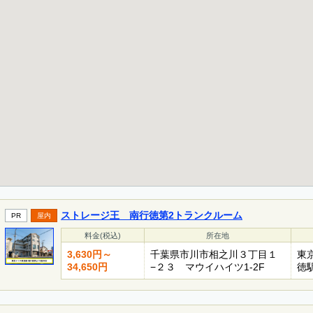
ストレージ王 南行徳第2トランクルーム
PR
屋内
料金(税込)
所在地
3,630円～
千葉県市川市相之川３丁目１
東
34,650円
−２３ マウイハイツ1-2F
徳駅