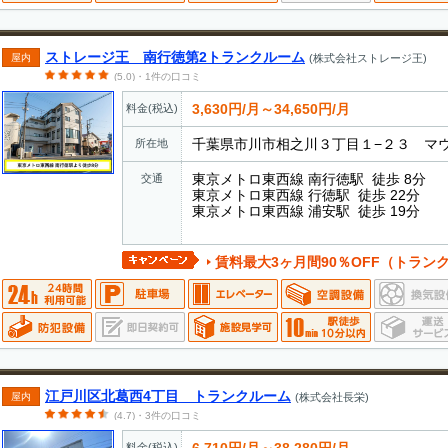
ストレージ王 南行徳第2トランクルーム
屋内
(株式会社ストレージ王)
(5.0)・1件の口コミ
3,630円/月～34,650円/月
料金(税込)
千葉県市川市相之川３丁目１−２３ マウ
所在地
東京メトロ東西線 南行徳駅 徒歩 8分
交通
東京メトロ東西線 行徳駅 徒歩 22分
東京メトロ東西線 浦安駅 徒歩 19分
賃料最大3ヶ月間90％OFF（トランクルーム対象
江戸川区北葛西4丁目 トランクルーム
屋内
(株式会社長栄)
(4.7)・3件の口コミ
6,710円/月～38,280円/月
料金(税込)