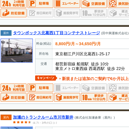
タウンボックス北葛西1丁目コンテナストレージ
屋外
(田中興運株式会社)
8,800円/月～34,650円/月
料金(税込)
東京都江戸川区北葛西1-25-17
所在地
都営新宿線 船堀駅 徒歩 10分
交通
東京メトロ東西線 西葛西駅 徒歩 22分
新規または追加のご契約で6か月以上の使用される方、使
加瀬のトランクルーム市川市新井
屋内
(株式会社加瀬倉庫（屋内）)
(4.7)・3件の口コミ