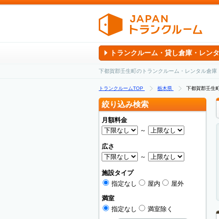
トランクルーム・貸し倉庫・レン
下都賀郡壬生町のトランクルーム・レンタル倉庫
トランクルームTOP
栃木県
下都賀郡壬生
絞り込み検索
月額料金
～
広さ
～
施設タイプ
指定なし
屋内
屋外
満室
指定なし
満室除く