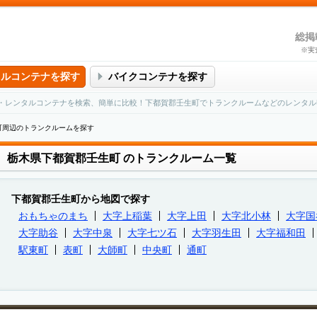
総掲
※実
タルコンテナを探す
バイクコンテナを探す
・レンタルコンテナを検索、簡単に比較！下都賀郡壬生町でトランクルームなどのレンタル
町周辺のトランクルームを探す
栃木県下都賀郡壬生町
のトランクルーム一覧
下都賀郡壬生町から地図で探す
おもちゃのまち
大字上稲葉
大字上田
大字北小林
大字国
大字助谷
大字中泉
大字七ツ石
大字羽生田
大字福和田
駅東町
表町
大師町
中央町
通町