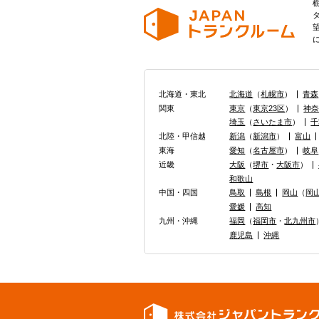
北海道・東北
北海道
（
札幌市
）
青森
関東
東京
（
東京23区
）
神
埼玉
（
さいたま市
）
千
北陸・甲信越
新潟
（
新潟市
）
富山
東海
愛知
（
名古屋市
）
岐阜
近畿
大阪
（
堺市
・
大阪市
）
和歌山
中国・四国
鳥取
島根
岡山
（
岡
愛媛
高知
九州・沖縄
福岡
（
福岡市
・
北九州市
鹿児島
沖縄