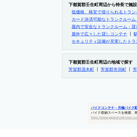
下都賀郡壬生町周辺から特長で施設
低価格、格安で借りられるトラン
カード決済可能なトランクルーム
屋内で安全なトランクルーム・貸
屋外で広々した貸しコンテナ
セキュリティ設備が充実したトラ
下都賀郡壬生町周辺の地域で探す
芳賀郡茂木町
芳賀郡市貝町
芳
バイクコンテナ・月極バイク
バイク収納スペースを検索、
https://www.japantrunkroom.co