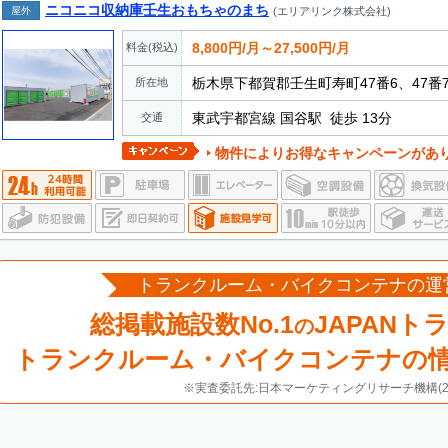
ニコニコ収納庫壬生おもちゃのまち
屋外
(エリアリンク株式会社)
8,800円/月～27,500円/月
料金(税込)
栃木県下都賀郡壬生町寿町47番6、47番
所在地
東武宇都宮線 国谷駅 徒歩 13分
交通
物件によりお得なキャンペーンがあ
トランクルーム・バイクコンテナの運
総掲載施設数No.1
JAPANト
の
トランクルーム・バイクコンテナの
※実査委託先:日本マーケティングリサーチ機構(20