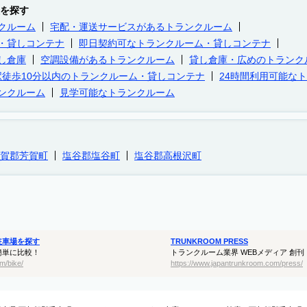
を探す
クルーム
宅配・運送サービスがあるトランクルーム
・貸しコンテナ
即日契約可なトランクルーム・貸しコンテナ
し倉庫
空調設備があるトランクルーム
貸し倉庫・広めのトランク
駅徒歩10分以内のトランクルーム・貸しコンテナ
24時間利用可能な
ンクルーム
見学可能なトランクルーム
賀郡芳賀町
塩谷郡塩谷町
塩谷郡高根沢町
駐車場を探す
TRUNKROOM PRESS
簡単に比較！
トランクルーム業界 WEBメディア 創刊
m/bike/
https://www.japantrunkroom.com/press/