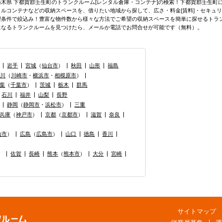
栃木県 下都賀郡壬生町のトランクルーム[レンタル倉庫・コンテナ]の検索！下都賀郡壬生
タルコンテナなどの収納スペースを、借りたい地域から探して、広さ・料金[賃料]・セキュリ
望条件で絞込み！豊富な物件数から様々な方法でご希望の収納スペースを簡単に探せるトラ
になるトランクルームを見つけたら、メールか電話でお問合せが可能です（無料）。
岩手
宮城
（
仙台市
）
秋田
山形
福島
奈川
（
川崎市
・
横浜市
・
相模原市
）
葉
（
千葉市
）
茨城
栃木
群馬
石川
福井
山梨
長野
静岡
（
静岡市
・
浜松市
）
三重
兵庫
（
神戸市
）
京都
（
京都市
）
滋賀
奈良
山市
）
広島
（
広島市
）
山口
徳島
香川
）
佐賀
長崎
熊本
（
熊本市
）
大分
宮崎
サイトマップ