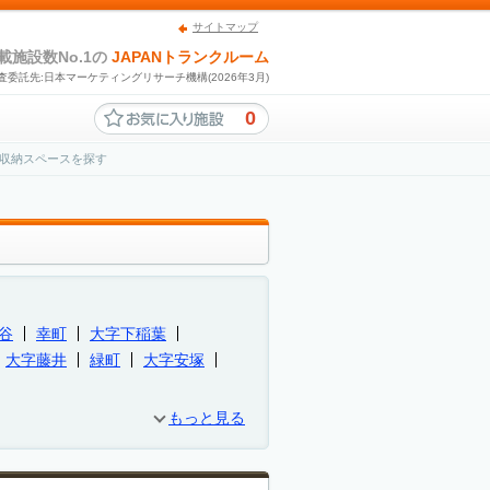
サイトマップ
載施設数No.1の
JAPANトランクルーム
査委託先:日本マーケティングリサーチ機構(2026年3月)
0
収納スペースを探す
谷
幸町
大字下稲葉
大字藤井
緑町
大字安塚
もっと見る