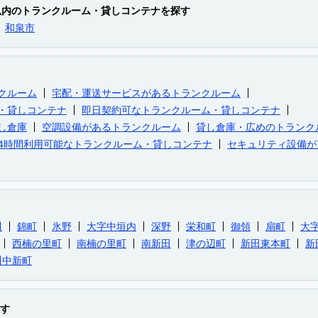
以内のトランクルーム・貸しコンテナを探す
和泉市
クルーム
宅配・運送サービスがあるトランクルーム
・貸しコンテナ
即日契約可なトランクルーム・貸しコンテナ
し倉庫
空調設備があるトランクルーム
貸し倉庫・広めのトランク
24時間利用可能なトランクルーム・貸しコンテナ
セキュリティ設備が
川
錦町
氷野
大字中垣内
深野
栄和町
御領
扇町
大
西楠の里町
南楠の里町
南新田
津の辺町
新田東本町
新
川中新町
す