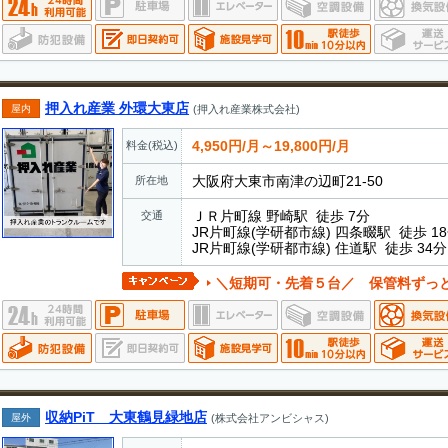
押入れ産業 外環大東店
屋内
(押入れ産業株式会社)
4,950円/月～19,800円/月
料金(税込)
大阪府大東市南津の辺町21-50
所在地
ＪＲ片町線 野崎駅 徒歩 7分
交通
JR片町線(学研都市線) 四条畷駅 徒歩 1
JR片町線(学研都市線) 住道駅 徒歩 34分
＼短期可・先着５台／ 保管料ずっ
収納PiT 大東鶴見緑地店
屋外
(株式会社アンビシャス)