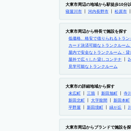
大東市周辺の地域から駅徒歩10分
寝屋川市
河内長野市
松原市
大東市周辺から特長で施設を探す
低価格、格安で借りられるトラン
カード決済可能なトランクルーム
屋内で安全なトランクルーム・貸
屋外で広々した貸しコンテナ
見学可能なトランクルーム
大東市の詳細地域から探す
末広町
三箇
新田旭町
寺
新田北町
大字龍間
新田本町
平野屋
新田境町
緑が丘
大東市周辺からブランドで施設を探