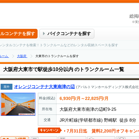
総掲
※実
タルコンテナを探す
バイクコンテナを探す
レンタルコンテナを検索！トランクルームなどのレンタル収納スペースを探す
ルーム
大阪府
大東市のトランクルームを探す
大阪府大東市で駅徒歩10分以内
のトランクルーム一覧
オレンジコンテナ大東南津の辺
屋外
(アパルトマンホールディングス株式会社
6,930円/月～22,825円/月
料金(税込)
大阪府大東市南津の辺町9-25
所在地
JR片町線(学研都市線) 野崎駅 徒歩 8分
交通
7月31日迄 賃料2,200円オフキャンペーン実施中。