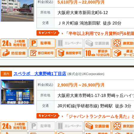
5,610円/月～22,000円/月
料金(税込)
大阪府大東市新田北町6-12
所在地
ＪＲ片町線 鴻池新田駅 徒歩 20分
交通
「半年以上利用で2ヶ月賃料0円&初
スペラボ 大東野崎1丁目店
屋内
(株式会社UKCorporation)
2,900円/月～26,900円/月
料金(税込)
大阪府大東市野崎1-17-18 野崎ヶ丘ハイツ
所在地
JR片町線(学研都市線) 野崎駅 徒歩 3分
交通
「ジャパントランクルームを見た」とお電話でお伝えいただ