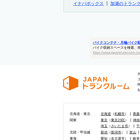
イナバボックス
加瀬のトラン
バイクコンテナ・月極バイク
バイク収納スペースを検索、
https://www.japantrunkroom.co
北海道・東北
北海道
（
札幌市
）
青森
関東
東京
（
東京23区
）
神
埼玉
（
さいたま市
）
千
北陸・甲信越
新潟
（
新潟市
）
富山
東海
愛知
（
名古屋市
）
岐阜