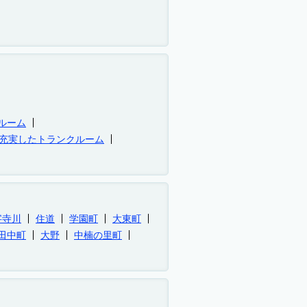
ルーム
充実したトランクルーム
字寺川
住道
学園町
大東町
田中町
大野
中楠の里町