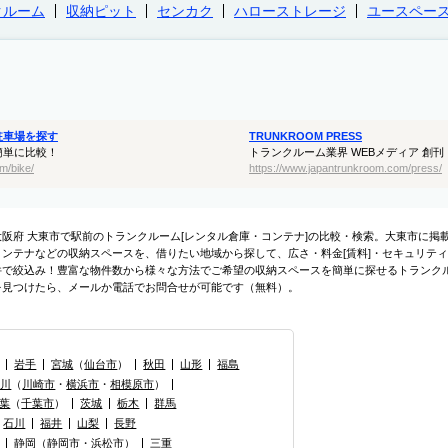
クルーム
収納ピット
センカク
ハローストレージ
ユースペー
駐車場を探す
TRUNKROOM PRESS
簡単に比較！
トランクルーム業界 WEBメディア 創刊
m/bike/
https://www.japantrunkroom.com/press/
大阪府 大東市で駅前のトランクルーム[レンタル倉庫・コンテナ]の比較・検索。大東市に
コンテナなどの収納スペースを、借りたい地域から探して、広さ・料金[賃料]・セキュリティ
件で絞込み！豊富な物件数から様々な方法でご希望の収納スペースを簡単に探せるトランク
を見つけたら、メールか電話でお問合せが可能です（無料）。
岩手
宮城
（
仙台市
）
秋田
山形
福島
奈川
（
川崎市
・
横浜市
・
相模原市
）
葉
（
千葉市
）
茨城
栃木
群馬
石川
福井
山梨
長野
静岡
（
静岡市
・
浜松市
）
三重