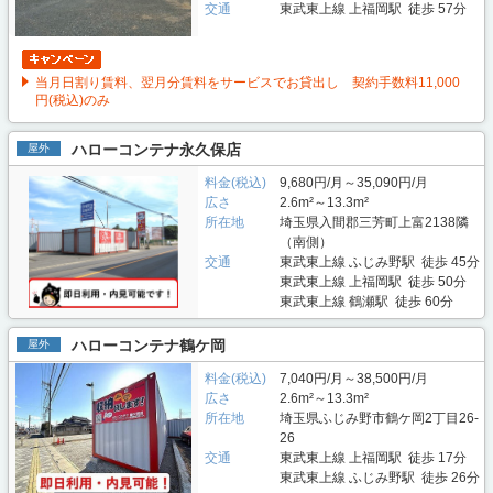
交通
東武東上線 上福岡駅 徒歩 57分
当月日割り賃料、翌月分賃料をサービスでお貸出し 契約手数料11,000
円(税込)のみ
ハローコンテナ永久保店
屋外
料金(税込)
9,680円/月～35,090円/月
広さ
2.6m²～13.3m²
所在地
埼玉県入間郡三芳町上富2138隣
（南側）
交通
東武東上線 ふじみ野駅 徒歩 45分
東武東上線 上福岡駅 徒歩 50分
東武東上線 鶴瀬駅 徒歩 60分
ハローコンテナ鶴ケ岡
屋外
料金(税込)
7,040円/月～38,500円/月
広さ
2.6m²～13.3m²
所在地
埼玉県ふじみ野市鶴ケ岡2丁目26-
26
交通
東武東上線 上福岡駅 徒歩 17分
東武東上線 ふじみ野駅 徒歩 26分