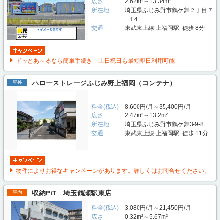
広さ
2.62m²～13.34m²
所在地
埼玉県ふじみ野市鶴ケ舞２丁目７
−１4
交通
東武東上線 上福岡駅 徒歩 8分
ドッとあ～るなら簡単手続き 土日祝日も最短即日利用可能
ハローストレージふじみ野上福岡（コンテナ）
屋外
料金(税込)
8,600円/月～35,400円/月
広さ
2.47m²～13.2m²
所在地
埼玉県ふじみ野市鶴ケ舞3-9-8
交通
東武東上線 上福岡駅 徒歩 11分
物件によりお得なキャンペーンがあります。詳しくはお問合せください。
収納PiT 埼玉鶴瀬駅東店
屋内
料金(税込)
3,080円/月～21,450円/月
広さ
0.32m²～5.67m²