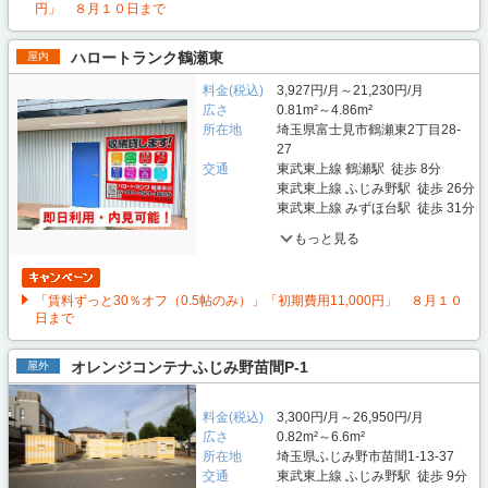
円」 ８月１０日まで
ハロートランク鶴瀬東
屋内
料金(税込)
3,927円/月～21,230円/月
広さ
0.81m²～4.86m²
所在地
埼玉県富士見市鶴瀬東2丁目28-
27
交通
東武東上線 鶴瀬駅 徒歩 8分
東武東上線 ふじみ野駅 徒歩 26分
東武東上線 みずほ台駅 徒歩 31分
もっと見る
「賃料ずっと30％オフ（0.5帖のみ）」「初期費用11,000円」 ８月１０
日まで
オレンジコンテナふじみ野苗間P-1
屋外
料金(税込)
3,300円/月～26,950円/月
広さ
0.82m²～6.6m²
所在地
埼玉県ふじみ野市苗間1-13-37
交通
東武東上線 ふじみ野駅 徒歩 9分