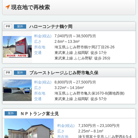
現在地で再検索
ハローコンテナ鶴ケ岡
PR
屋外
料金(税込)
7,040円/月～38,500円/月
広さ
2.6m²～13.3m²
所在地
埼玉県ふじみ野市鶴ケ岡2丁目26-26
交通
東武東上線 上福岡駅 徒歩 17分
東武東上線 ふじみ野駅 徒歩 26分
ブルーストレージふじみ野市亀久保
PR
屋外
料金(税込)
8,800円/月～27,500円/月
広さ
3.22m²～14.16m²
所在地
埼玉県ふじみ野市亀久保1670-8(隣地西側)
交通
東武東上線 上福岡駅 徒歩 57分
ＮＰトランク富士見
屋外
料金(税込)
7,150円/月～23,100円/月
広さ
2.25m²～8.1m²
所在地
埼玉県富士見市ふじみ野西4-5-4