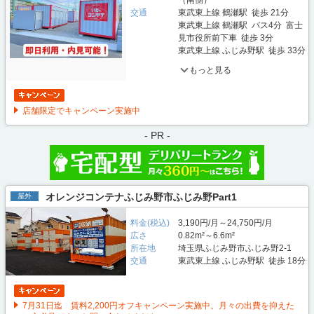
（南側）
交通
東武東上線 鶴瀬駅 徒歩 21分
東武東上線 鶴瀬駅 バス4分 富士
見市役所前下車 徒歩 3分
東武東上線 ふじみ野駅 徒歩 33分
もっと見る
店舗限定でキャンペーン実施中
- PR -
オレンジコンテナふじみ野市ふじみ野Part1
屋外
料金(税込)
3,190円/月～24,750円/月
広さ
0.82m²～6.6m²
所在地
埼玉県ふじみ野市ふじみ野2-1
交通
東武東上線 ふじみ野駅 徒歩 18分
7月31日迄 賃料2,200円オフキャンペーン実施中。月々の出費を抑えた