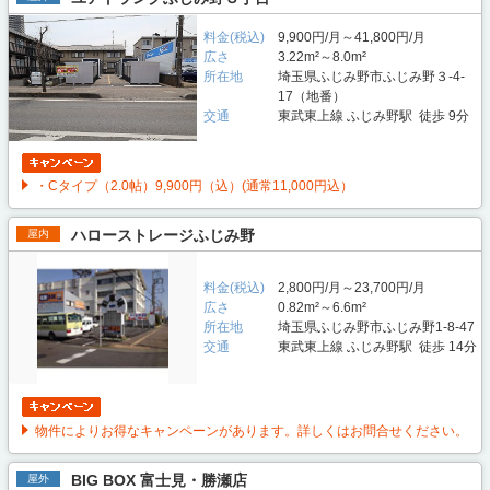
料金(税込)
9,900円/月～41,800円/月
広さ
3.22m²～8.0m²
所在地
埼玉県ふじみ野市ふじみ野３-4-
17（地番）
交通
東武東上線 ふじみ野駅 徒歩 9分
・Cタイプ（2.0帖）9,900円（込）(通常11,000円込）
ハローストレージふじみ野
屋内
料金(税込)
2,800円/月～23,700円/月
広さ
0.82m²～6.6m²
所在地
埼玉県ふじみ野市ふじみ野1-8-47
交通
東武東上線 ふじみ野駅 徒歩 14分
物件によりお得なキャンペーンがあります。詳しくはお問合せください。
BIG BOX 富士見・勝瀬店
屋外