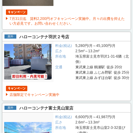
7月31日迄 賃料2,200円オフキャンペーン実施中。月々の出費を抑えた
い方必見です。お問い合わせください。
ハローコンテナ羽沢２号店
屋外
料金(税込)
5,280円/月～45,100円/月
広さ
2.5m²～13.2m²
所在地
埼玉県富士見市羽沢1-31-6隣（北
側）
交通
東武東上線 鶴瀬駅 徒歩 20分
東武東上線 ふじみ野駅 徒歩 25分
東武東上線 みずほ台駅 徒歩 30分
店舗限定でキャンペーン実施中
ハローコンテナ富士見山室店
屋外
料金(税込)
6,600円/月～41,987円/月
広さ
2.6m²～13.3m²
所在地
埼玉県富士見市山室2-3-32並び