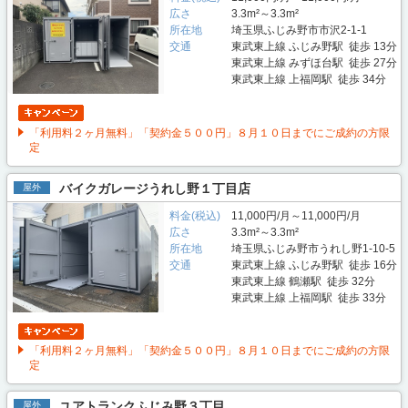
広さ
3.3m²～3.3m²
所在地
埼玉県ふじみ野市市沢2-1-1
交通
東武東上線 ふじみ野駅 徒歩 13分
東武東上線 みずほ台駅 徒歩 27分
東武東上線 上福岡駅 徒歩 34分
「利用料２ヶ月無料」「契約金５００円」８月１０日までにご成約の方限
定
バイクガレージうれし野１丁目店
屋外
料金(税込)
11,000円/月～11,000円/月
広さ
3.3m²～3.3m²
所在地
埼玉県ふじみ野市うれし野1-10-5
交通
東武東上線 ふじみ野駅 徒歩 16分
東武東上線 鶴瀬駅 徒歩 32分
東武東上線 上福岡駅 徒歩 33分
「利用料２ヶ月無料」「契約金５００円」８月１０日までにご成約の方限
定
ユアトランクふじみ野３丁目
屋外