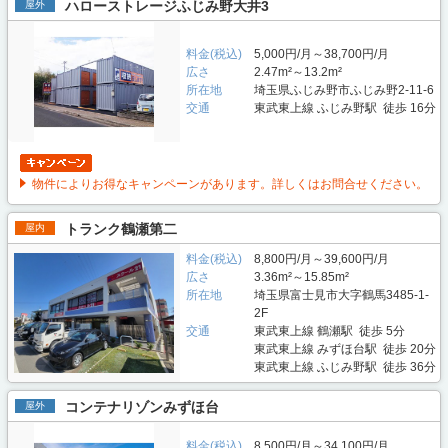
ハローストレージふじみ野大井3
屋外
料金(税込)
5,000円/月～38,700円/月
広さ
2.47m²～13.2m²
所在地
埼玉県ふじみ野市ふじみ野2-11-6
交通
東武東上線 ふじみ野駅 徒歩 16分
物件によりお得なキャンペーンがあります。詳しくはお問合せください。
トランク鶴瀬第二
屋内
料金(税込)
8,800円/月～39,600円/月
広さ
3.36m²～15.85m²
所在地
埼玉県富士見市大字鶴馬3485-1-
2F
交通
東武東上線 鶴瀬駅 徒歩 5分
東武東上線 みずほ台駅 徒歩 20分
東武東上線 ふじみ野駅 徒歩 36分
コンテナリゾンみずほ台
屋外
料金(税込)
8,500円/月～34,100円/月