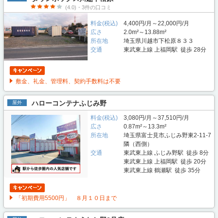
(4.0)・3件の口コミ
料金(税込)
4,400円/月～22,000円/月
広さ
2.0m²～13.88m²
所在地
埼玉県川越市下松原８３３
交通
東武東上線 上福岡駅 徒歩 28分
敷金、礼金、管理料、契約手数料は不要
ハローコンテナふじみ野
屋外
料金(税込)
3,080円/月～37,510円/月
広さ
0.87m²～13.3m²
所在地
埼玉県富士見市ふじみ野東2-11-7
隣（西側）
交通
東武東上線 ふじみ野駅 徒歩 8分
東武東上線 上福岡駅 徒歩 20分
東武東上線 鶴瀬駅 徒歩 35分
「初期費用5500円」 ８月１０日まで