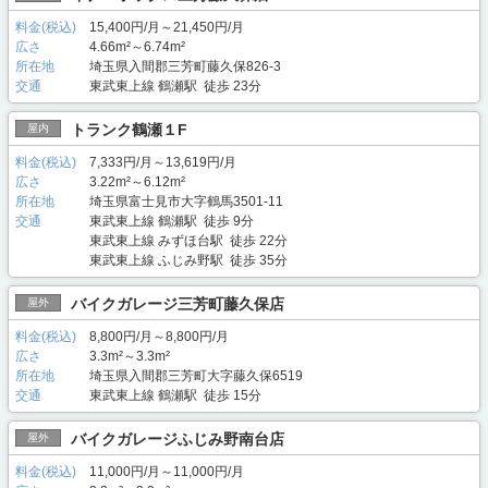
料金(税込)
15,400円/月～21,450円/月
広さ
4.66m²～6.74m²
所在地
埼玉県入間郡三芳町藤久保826-3
交通
東武東上線 鶴瀬駅 徒歩 23分
トランク鶴瀬１F
屋内
料金(税込)
7,333円/月～13,619円/月
広さ
3.22m²～6.12m²
所在地
埼玉県富士見市大字鶴馬3501-11
交通
東武東上線 鶴瀬駅 徒歩 9分
東武東上線 みずほ台駅 徒歩 22分
東武東上線 ふじみ野駅 徒歩 35分
バイクガレージ三芳町藤久保店
屋外
料金(税込)
8,800円/月～8,800円/月
広さ
3.3m²～3.3m²
所在地
埼玉県入間郡三芳町大字藤久保6519
交通
東武東上線 鶴瀬駅 徒歩 15分
バイクガレージふじみ野南台店
屋外
料金(税込)
11,000円/月～11,000円/月