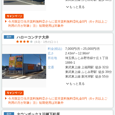
もっと見る
今月限定①当月賃料無料②さらに翌月賃料無料③礼金0円（6ヶ月以上ご
利用の方が対象）注）短期使用は対象外
ハローコンテナ大井
屋外
(4.0)・1件の口コミ
料金(税込)
7,000円/月～25,000円/月
広さ
2.43m²～12.96m²
所在地
埼玉県ふじみ野市緑ケ丘１丁目
1886-1
交通
東武東上線 上福岡駅 徒歩 32分
東武東上線 ふじみ野駅 徒歩 39分
東武東上線 新河岸駅 徒歩 55分
もっと見る
今月限定①当月賃料無料②さらに翌月賃料無料③礼金0円（6ヶ月以上ご
利用の方が対象）注）短期使用は対象外
タウンボックス川越下松原
屋外