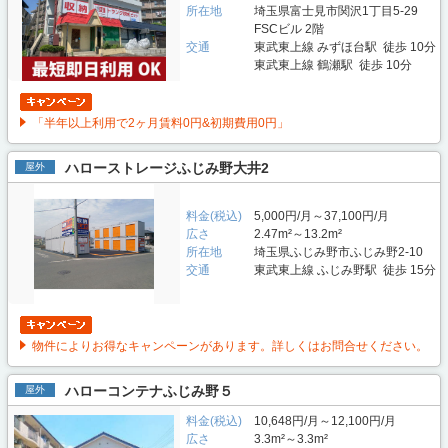
所在地
埼玉県富士見市関沢1丁目5-29
FSCビル 2階
交通
東武東上線 みずほ台駅 徒歩 10分
東武東上線 鶴瀬駅 徒歩 10分
「半年以上利用で2ヶ月賃料0円&初期費用0円」
ハローストレージふじみ野大井2
屋外
料金(税込)
5,000円/月～37,100円/月
広さ
2.47m²～13.2m²
所在地
埼玉県ふじみ野市ふじみ野2-10
交通
東武東上線 ふじみ野駅 徒歩 15分
物件によりお得なキャンペーンがあります。詳しくはお問合せください。
ハローコンテナふじみ野５
屋外
料金(税込)
10,648円/月～12,100円/月
広さ
3.3m²～3.3m²