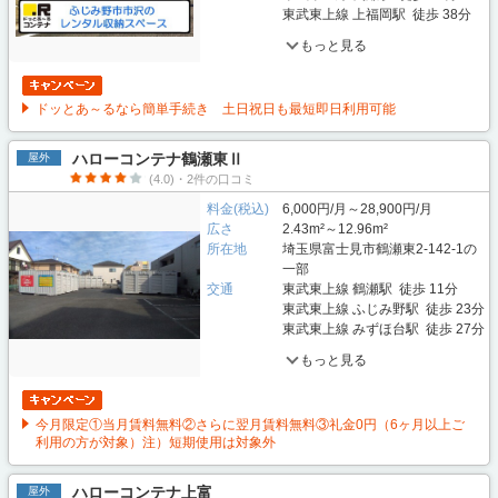
東武東上線 上福岡駅 徒歩 38分
もっと見る
ドッとあ～るなら簡単手続き 土日祝日も最短即日利用可能
ハローコンテナ鶴瀬東Ⅱ
屋外
(4.0)・2件の口コミ
料金(税込)
6,000円/月～28,900円/月
広さ
2.43m²～12.96m²
所在地
埼玉県富士見市鶴瀬東2-142-1の
一部
交通
東武東上線 鶴瀬駅 徒歩 11分
東武東上線 ふじみ野駅 徒歩 23分
東武東上線 みずほ台駅 徒歩 27分
もっと見る
今月限定①当月賃料無料②さらに翌月賃料無料③礼金0円（6ヶ月以上ご
利用の方が対象）注）短期使用は対象外
ハローコンテナ上富
屋外