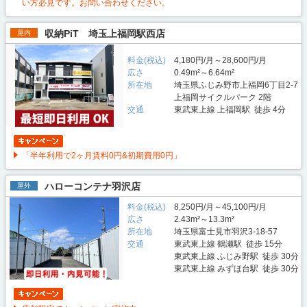
い方必見です。お問い合わせください。
収納PiT 埼玉上福岡駅西店
屋内
料金(税込)
4,180円/月～28,600円/月
広さ
0.49m²～6.64m²
所在地
埼玉県ふじみ野市上福岡6丁目2-7
上福岡サイクルパーク 2階
交通
東武東上線 上福岡駅 徒歩 4分
「半年利用で2ヶ月賃料0円&初期費用0円」
ハローコンテナ羽沢店
屋外
料金(税込)
8,250円/月～45,100円/月
広さ
2.43m²～13.3m²
所在地
埼玉県富士見市羽沢3-18-57
交通
東武東上線 鶴瀬駅 徒歩 15分
東武東上線 ふじみ野駅 徒歩 30分
東武東上線 みずほ台駅 徒歩 30分