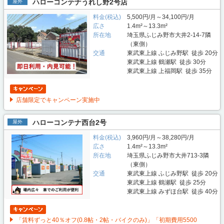
ハローコンテナうれし野2号店
屋外
料金(税込)
5,500円/月～34,100円/月
広さ
1.4m²～13.3m²
所在地
埼玉県ふじみ野市大井2-14-7隣
（東側）
交通
東武東上線 ふじみ野駅 徒歩 20分
東武東上線 鶴瀬駅 徒歩 30分
東武東上線 上福岡駅 徒歩 35分
店舗限定でキャンペーン実施中
ハローコンテナ西台2号
屋外
料金(税込)
3,960円/月～38,280円/月
広さ
1.4m²～13.3m²
所在地
埼玉県ふじみ野市大井713-3隣
（東側）
交通
東武東上線 ふじみ野駅 徒歩 20分
東武東上線 鶴瀬駅 徒歩 25分
東武東上線 みずほ台駅 徒歩 40分
「賃料ずっと40％オフ(0.8帖・2帖・バイクのみ)」「初期費用5500