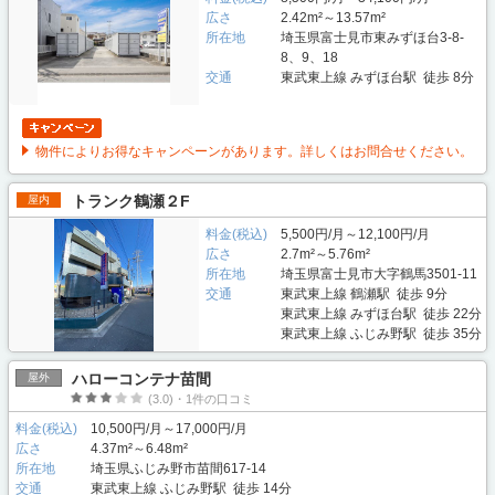
広さ
2.42m²～13.57m²
所在地
埼玉県富士見市東みずほ台3-8-
8、9、18
交通
東武東上線 みずほ台駅 徒歩 8分
物件によりお得なキャンペーンがあります。詳しくはお問合せください。
トランク鶴瀬２F
屋内
料金(税込)
5,500円/月～12,100円/月
広さ
2.7m²～5.76m²
所在地
埼玉県富士見市大字鶴馬3501-11
交通
東武東上線 鶴瀬駅 徒歩 9分
東武東上線 みずほ台駅 徒歩 22分
東武東上線 ふじみ野駅 徒歩 35分
ハローコンテナ苗間
屋外
(3.0)・1件の口コミ
料金(税込)
10,500円/月～17,000円/月
広さ
4.37m²～6.48m²
所在地
埼玉県ふじみ野市苗間617-14
交通
東武東上線 ふじみ野駅 徒歩 14分