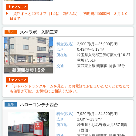
「賃料ずっと20％オフ（1.5帖・2帖のみ）」初期費用5500円 ８月１０
日まで
スペラボ 入間三芳
屋内
料金(税込)
2,900円/月～35,900円/月
広さ
0.43m²～5.13m²
所在地
埼玉県入間郡三芳町藤久保16-37
秋坂ビル1F
交通
東武東上線 鶴瀬駅 徒歩 15分
「ジャパントランクルームを見た」とお電話でお伝えいただくとどなたで
も値引き可能。 お気軽にご相談ください。
ハローコンテナ西台
屋外
料金(税込)
7,920円/月～34,320円/月
広さ
2.6m²～13.3m²
所在地
埼玉県ふじみ野市大井837-5隣
（西側）
交通
東武東上線 鶴瀬駅 徒歩 25分