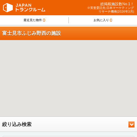
総掲載施設数No.1！
※実査委託先:日本マーケティング
リサーチ機構(2026年3月)
0
0
最近見た物件
お気に入り
富士見市ふじみ野西の施設
絞り込み検索