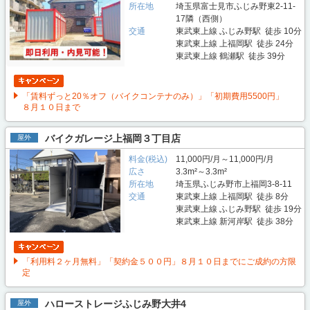
所在地
埼玉県富士見市ふじみ野東2-11-
17隣（西側）
交通
東武東上線 ふじみ野駅 徒歩 10分
東武東上線 上福岡駅 徒歩 24分
東武東上線 鶴瀬駅 徒歩 39分
「賃料ずっと20％オフ（バイクコンテナのみ）」「初期費用5500円」
８月１０日まで
バイクガレージ上福岡３丁目店
屋外
料金(税込)
11,000円/月～11,000円/月
広さ
3.3m²～3.3m²
所在地
埼玉県ふじみ野市上福岡3-8-11
交通
東武東上線 上福岡駅 徒歩 8分
東武東上線 ふじみ野駅 徒歩 19分
東武東上線 新河岸駅 徒歩 38分
「利用料２ヶ月無料」「契約金５００円」８月１０日までにご成約の方限
定
ハローストレージふじみ野大井4
屋外