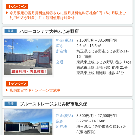
今月限定①当月賃料無料②さらに翌月賃料無料③礼金0円（6ヶ月以上ご
利用の方が対象）注）短期使用は対象外
ハローコンテナ大井ふじみ野店
屋外
料金(税込)
7,150円/月～38,500円/月
広さ
2.6m²～13.3m²
所在地
埼玉県ふじみ野市ふじみ野2-11-
16 南側
交通
東武東上線 ふじみ野駅 徒歩 14分
東武東上線 上福岡駅 徒歩 21分
東武東上線 鶴瀬駅 徒歩 43分
店舗限定でキャンペーン実施中
ブルーストレージふじみ野市亀久保
屋外
料金(税込)
8,800円/月～27,500円/月
広さ
3.22m²～14.16m²
所在地
埼玉県ふじみ野市亀久保1670-
8(隣地西側)