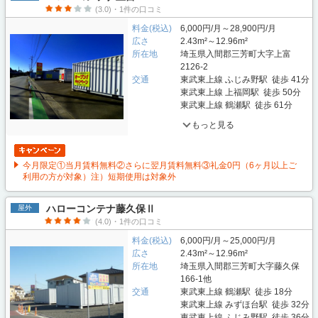
(3.0)・1件の口コミ
料金(税込)
6,000円/月～28,900円/月
広さ
2.43m²～12.96m²
所在地
埼玉県入間郡三芳町大字上富
2126-2
交通
東武東上線 ふじみ野駅 徒歩 41分
東武東上線 上福岡駅 徒歩 50分
東武東上線 鶴瀬駅 徒歩 61分
もっと見る
今月限定①当月賃料無料②さらに翌月賃料無料③礼金0円（6ヶ月以上ご
利用の方が対象）注）短期使用は対象外
ハローコンテナ藤久保Ⅱ
屋外
(4.0)・1件の口コミ
料金(税込)
6,000円/月～25,000円/月
広さ
2.43m²～12.96m²
所在地
埼玉県入間郡三芳町大字藤久保
166-1他
交通
東武東上線 鶴瀬駅 徒歩 18分
東武東上線 みずほ台駅 徒歩 32分
東武東上線 ふじみ野駅 徒歩 36分