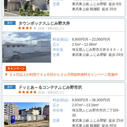
交通
東武東上線 ふじみ野駅 徒歩 8分
東武東上線 鶴瀬駅 徒歩 35分
タウンボックスふじみ野大井
屋外
(3.8)・6件の口コミ
料金(税込)
6,600円/月～22,000円/月
広さ
2.5m²～12.96m²
所在地
埼玉県ふじみ野市大井９４５－１
交通
東武東上線 ふじみ野駅 徒歩 24分
３ヵ月以上の利用で４ヵ月目から３ヵ月間賃料無料キャンペーン実施中
ドッとあ～るコンテナふじみ野市沢
屋外
(5.0)・1件の口コミ
料金(税込)
6,600円/月～36,300円/月
広さ
2.07m²～13.34m²
所在地
埼玉県ふじみ野市市沢二丁目8-
30
交通
東武東上線 ふじみ野駅 徒歩 25分
東武東上線 鶴瀬駅 徒歩 40分