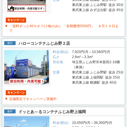
東武東上線 ふじみ野駅 徒歩 30分
東武東上線 みずほ台駅 徒歩 45分
「賃料ずっと40％オフ(２帖のみ)」「初期費用5500円」 ８月１０日ま
で
ハローコンテナふじみ野２店
屋外
料金(税込)
7,920円/月～10,560円/月
広さ
2.6m²～3.3m²
所在地
埼玉県ふじみ野市本新田2-16隣
（東側）
交通
東武東上線 ふじみ野駅 徒歩 25分
東武東上線 上福岡駅 徒歩 25分
東武東上線 鶴瀬駅 徒歩 40分
店舗限定でキャンペーン実施中
ドッとあ～るコンテナふじみ野上福岡
屋外
料金(税込)
10,450円/月～36,300円/月