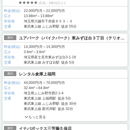
(5.0)・1件の口コミ
料金(税込)
22,000円/月～22,000円/月
広さ
13.88m²～13.88m²
所在地
埼玉県川越市下赤坂６５３－３
交通
東武東上線 ふじみ野駅 徒歩 55分
ユアパーク（バイクパーク）東みずほ台３丁目（テリオスタイム東みずほ台駐車場内）
屋外
料金(税込)
14,300円/月～14,300円/月
広さ
3.6m²～3.6m²
所在地
埼玉県富士見市東みずほ台3-1-18
交通
東武東上線 みずほ台駅 徒歩 5分
レンタル倉庫上福岡
屋内
料金(税込)
44,000円/月～70,000円/月
広さ
32.4m²～64.8m²
所在地
埼玉県ふじみ野市西2-1-4
交通
東武東上線 上福岡駅 徒歩 5分
東武東上線 ふじみ野駅 徒歩 30分
東武東上線 新河岸駅 徒歩 32分
もっと見る
イナバボックス三芳藤久保店
屋外