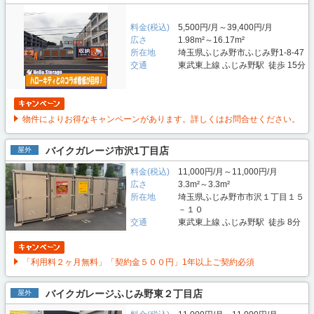
料金(税込)
5,500円/月～39,400円/月
広さ
1.98m²～16.17m²
所在地
埼玉県ふじみ野市ふじみ野1-8-47
交通
東武東上線 ふじみ野駅 徒歩 15分
物件によりお得なキャンペーンがあります。詳しくはお問合せください。
バイクガレージ市沢1丁目店
屋外
料金(税込)
11,000円/月～11,000円/月
広さ
3.3m²～3.3m²
所在地
埼玉県ふじみ野市市沢１丁目１５
－１０
交通
東武東上線 ふじみ野駅 徒歩 8分
「利用料２ヶ月無料」「契約金５００円」1年以上ご契約必須
バイクガレージふじみ野東２丁目店
屋外