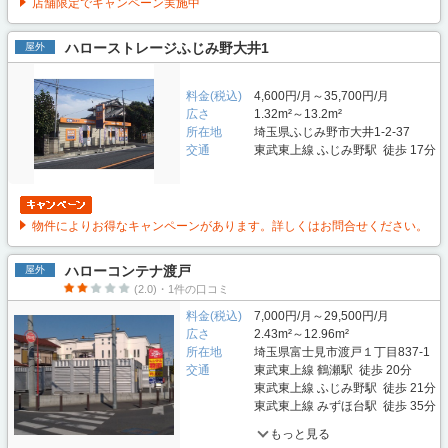
店舗限定でキャンペーン実施中
ハローストレージふじみ野大井1
屋外
料金(税込)
4,600円/月～35,700円/月
広さ
1.32m²～13.2m²
所在地
埼玉県ふじみ野市大井1-2-37
交通
東武東上線 ふじみ野駅 徒歩 17分
物件によりお得なキャンペーンがあります。詳しくはお問合せください。
ハローコンテナ渡戸
屋外
(2.0)・1件の口コミ
料金(税込)
7,000円/月～29,500円/月
広さ
2.43m²～12.96m²
所在地
埼玉県富士見市渡戸１丁目837-1
交通
東武東上線 鶴瀬駅 徒歩 20分
東武東上線 ふじみ野駅 徒歩 21分
東武東上線 みずほ台駅 徒歩 35分
もっと見る