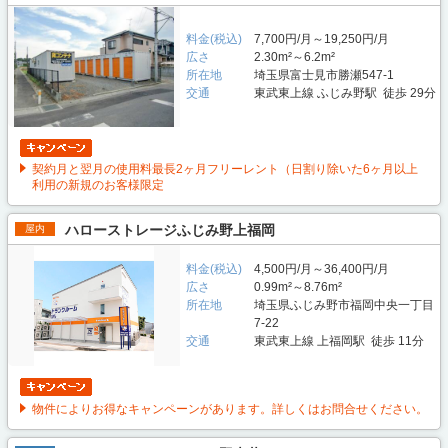
料金(税込)
7,700円/月～19,250円/月
広さ
2.30m²～6.2m²
所在地
埼玉県富士見市勝瀬547-1
交通
東武東上線 ふじみ野駅 徒歩 29分
契約月と翌月の使用料最長2ヶ月フリーレント（日割り除いた6ヶ月以上
利用の新規のお客様限定
ハローストレージふじみ野上福岡
屋内
料金(税込)
4,500円/月～36,400円/月
広さ
0.99m²～8.76m²
所在地
埼玉県ふじみ野市福岡中央一丁目
7-22
交通
東武東上線 上福岡駅 徒歩 11分
物件によりお得なキャンペーンがあります。詳しくはお問合せください。