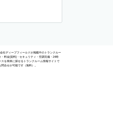
式会社ディープフィールドが掲載中のトランクルー
料金[賃料]・セキュリティ・空調完備・24時
ースを簡単に探せるトランクルーム情報サイトで
お問合せが可能です（無料）。