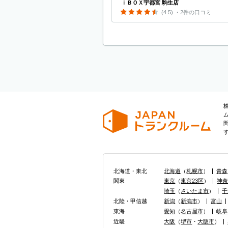
ｉＢＯＸ宇都宮 駒生店
(4.5)
・2件の口コミ
北海道・東北
北海道
（
札幌市
）
青森
関東
東京
（
東京23区
）
神
埼玉
（
さいたま市
）
千
北陸・甲信越
新潟
（
新潟市
）
富山
東海
愛知
（
名古屋市
）
岐阜
近畿
大阪
（
堺市
・
大阪市
）