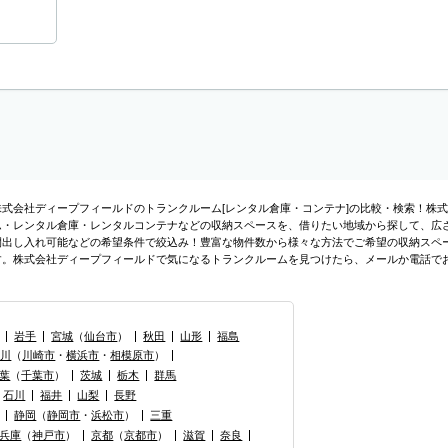
株式会社ディープフィールドのトランクルーム[レンタル倉庫・コンテナ]の比較・検索！株
ム・レンタル倉庫・レンタルコンテナなどの収納スペースを、借りたい地域から探して、広さ・
間出し入れ可能などの希望条件で絞込み！豊富な物件数から様々な方法でご希望の収納スペ
す。株式会社ディープフィールドで気になるトランクルームを見つけたら、メールか電話で
岩手
宮城
（
仙台市
）
秋田
山形
福島
奈川
（
川崎市
・
横浜市
・
相模原市
）
葉
（
千葉市
）
茨城
栃木
群馬
石川
福井
山梨
長野
静岡
（
静岡市
・
浜松市
）
三重
兵庫
（
神戸市
）
京都
（
京都市
）
滋賀
奈良