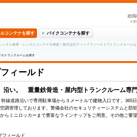
総掲
※実
タルコンテナを探す
バイクコンテナを探す
レンタル倉庫・レンタルコンテナを検索！株式会社ディープフィールドでトランクルームな
ドのトランクルームを探す
プフィールド
】沿い。 重量鉄骨造・屋内型トランクルーム専
。幹線道路沿いで専用駐車場から３メートルで建物入口です。365日
空調管理しております。警備会社のセキュリティーシステムと防
からミニロッカーまで豊富なラインナップをご用意。その他ご要
プフィールド