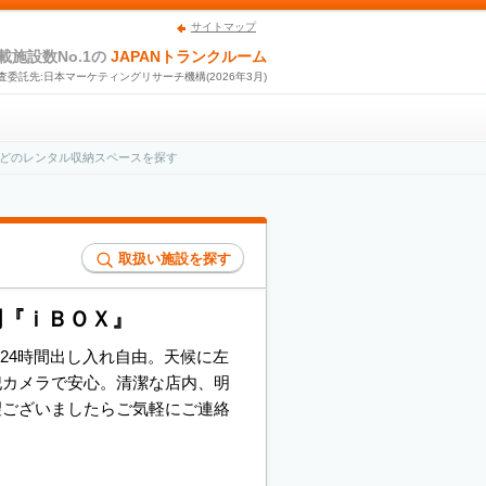
サイトマップ
載施設数No.1の
JAPANトランクルーム
査委託先:日本マーケティングリサーチ機構(2026年3月)
どのレンタル収納スペースを探す
取扱い施設を探す
門『ｉＢＯＸ』
24時間出し入れ自由。天候に左
犯カメラで安心。清潔な店内、明
望ございましたらご気軽にご連絡