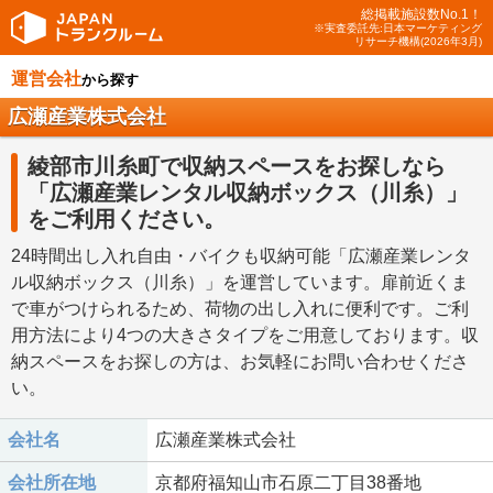
総掲載施設数No.1！
※実査委託先:日本マーケティング
リサーチ機構(2026年3月)
運営会社
から探す
広瀬産業株式会社
綾部市川糸町で収納スペースをお探しなら
「広瀬産業レンタル収納ボックス（川糸）」
をご利用ください。
24時間出し入れ自由・バイクも収納可能「広瀬産業レンタ
ル収納ボックス（川糸）」を運営しています。扉前近くま
で車がつけられるため、荷物の出し入れに便利です。ご利
用方法により4つの大きさタイプをご用意しております。収
納スペースをお探しの方は、お気軽にお問い合わせくださ
い。
会社名
広瀬産業株式会社
会社所在地
京都府福知山市石原二丁目38番地