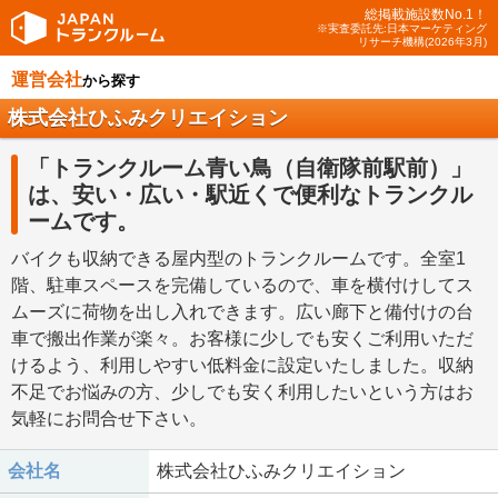
総掲載施設数No.1！
※実査委託先:日本マーケティング
リサーチ機構(2026年3月)
運営会社
から探す
株式会社ひふみクリエイション
「トランクルーム青い鳥（自衛隊前駅前）」
は、安い・広い・駅近くで便利なトランクル
ームです。
バイクも収納できる屋内型のトランクルームです。全室1
階、駐車スペースを完備しているので、車を横付けしてス
ムーズに荷物を出し入れできます。広い廊下と備付けの台
車で搬出作業が楽々。お客様に少しでも安くご利用いただ
けるよう、利用しやすい低料金に設定いたしました。収納
不足でお悩みの方、少しでも安く利用したいという方はお
気軽にお問合せ下さい。
会社名
株式会社ひふみクリエイション