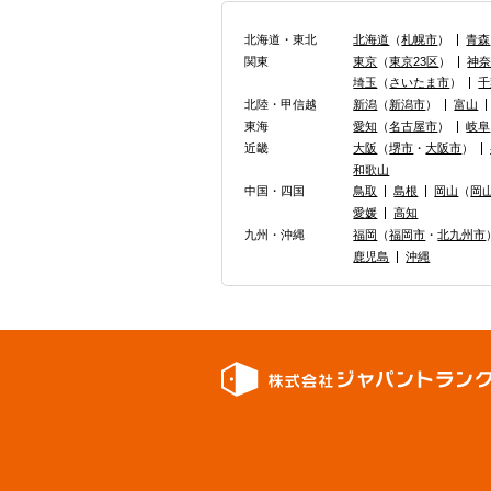
北海道・東北
北海道
（
札幌市
）
青森
関東
東京
（
東京23区
）
神
埼玉
（
さいたま市
）
千
北陸・甲信越
新潟
（
新潟市
）
富山
東海
愛知
（
名古屋市
）
岐阜
近畿
大阪
（
堺市
・
大阪市
）
和歌山
中国・四国
鳥取
島根
岡山
（
岡
愛媛
高知
九州・沖縄
福岡
（
福岡市
・
北九州市
鹿児島
沖縄