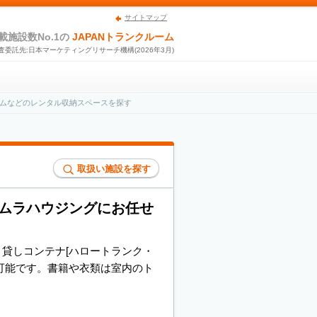
サイトマップ
載施設数No.1の
JAPANトランクルーム
査委託先:日本マーケティングリサーチ機構(2026年3月)
ムなどのレンタル収納スペースを探す
取扱い施設を探す
ウムラハウジングにお任せ
・貸しコンテナ[ハロートランク・
可能です。書籍や衣類は室内のト