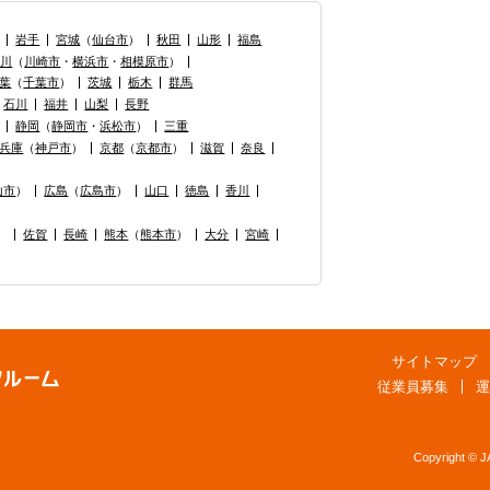
岩手
宮城
（
仙台市
）
秋田
山形
福島
奈川
（
川崎市
・
横浜市
・
相模原市
）
葉
（
千葉市
）
茨城
栃木
群馬
石川
福井
山梨
長野
静岡
（
静岡市
・
浜松市
）
三重
兵庫
（
神戸市
）
京都
（
京都市
）
滋賀
奈良
山市
）
広島
（
広島市
）
山口
徳島
香川
）
佐賀
長崎
熊本
（
熊本市
）
大分
宮崎
サイトマップ
従業員募集
運
Copyright © 