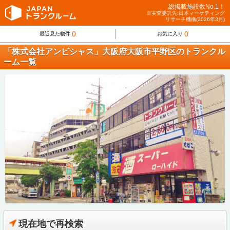
総掲載施設数No.1！
※実査委託先:日本マーケティング
リサーチ機構(2026年3月)
0
0
最近見た物件
お気に入り
「株式会社アンビシャス」大阪府大阪市平野区のトランクル
ーム一覧
現在地で再検索