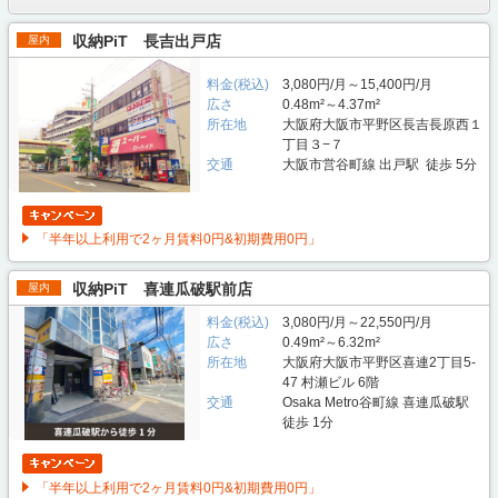
収納PiT 長吉出戸店
屋内
料金(税込)
3,080円/月～15,400円/月
広さ
0.48m²～4.37m²
所在地
大阪府大阪市平野区長吉長原西１
丁目３−７
交通
大阪市営谷町線 出戸駅 徒歩 5分
「半年以上利用で2ヶ月賃料0円&初期費用0円」
収納PiT 喜連瓜破駅前店
屋内
料金(税込)
3,080円/月～22,550円/月
広さ
0.49m²～6.32m²
所在地
大阪府大阪市平野区喜連2丁目5-
47 村瀬ビル 6階
交通
Osaka Metro谷町線 喜連瓜破駅
徒歩 1分
「半年以上利用で2ヶ月賃料0円&初期費用0円」