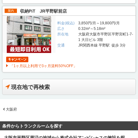
収納PiT JR平野駅前店
屋内
料金(税込)
3,850円/月～19,800円/月
広さ
0.32m²～5.18m²
所在地
大阪府大阪市平野区平野宮町1-7-
1 大日ビル 3階
交通
JR関西本線 平野駅 徒歩 3分
「1ヶ月以上利用で3ヶ月賃料50%OFF」
現在地で再検索
大阪府
条件からトランクルームを探す
大阪市平野区周辺の地域から株式会社アンビシャスの施設を探