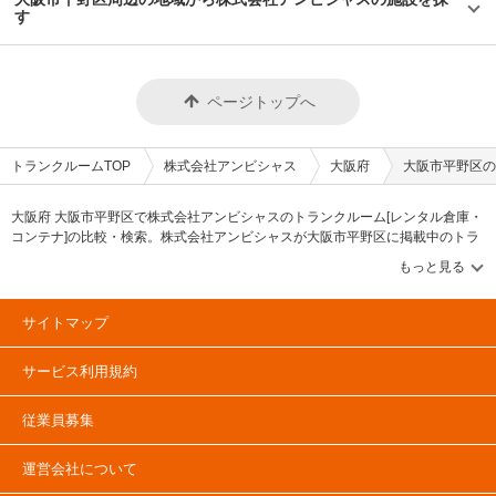
す
ページトップへ
トランクルームTOP
株式会社アンビシャス
大阪府
大阪市平野区の
大阪府 大阪市平野区で株式会社アンビシャスのトランクルーム[レンタル倉庫・
コンテナ]の比較・検索。株式会社アンビシャスが大阪市平野区に掲載中のトラ
ンクルーム・レンタル倉庫・レンタルコンテナなどの収納スペースを、借りた
い地域から探して、広さ・料金[賃料]・セキュリティ・空調完備・24時間出し入
れ可能などの希望条件で絞込み！豊富な物件数から様々な方法でご希望の収納
スペースを簡単に探せるトランクルーム情報サイトです。株式会社アンビシャ
サイトマップ
スで気になるトランクルームを見つけたら、メールか電話でお問合せが可能で
す（無料）。
サービス利用規約
従業員募集
運営会社について