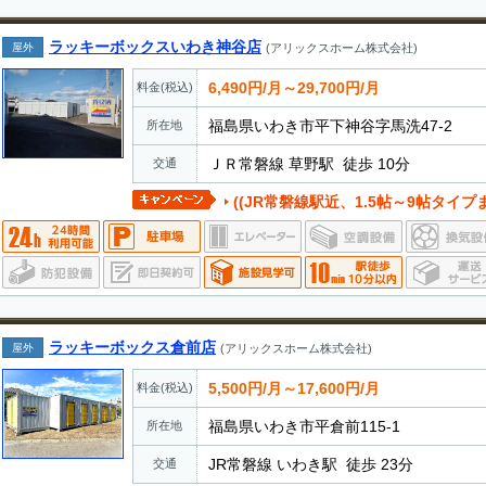
ラッキーボックスいわき神谷店
屋外
(アリックスホーム株式会社)
6,490円/月～29,700円/月
料金(税込)
福島県いわき市平下神谷字馬洗47-2
所在地
ＪＲ常磐線 草野駅 徒歩 10分
交通
((JR常磐線駅近、1.5帖～9帖タイ
ラッキーボックス倉前店
屋外
(アリックスホーム株式会社)
5,500円/月～17,600円/月
料金(税込)
福島県いわき市平倉前115-1
所在地
JR常磐線 いわき駅 徒歩 23分
交通