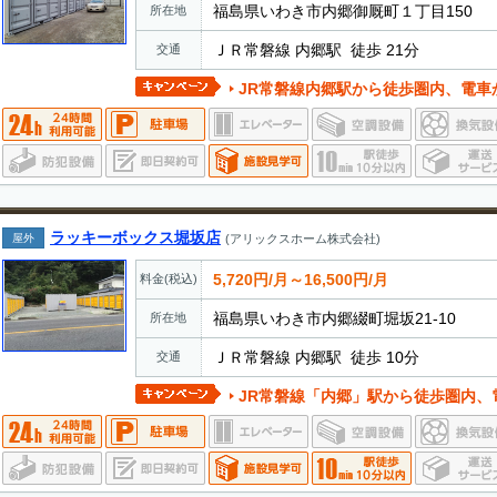
福島県いわき市内郷御厩町１丁目150
所在地
ＪＲ常磐線 内郷駅 徒歩 21分
交通
JR常磐線内郷駅から徒歩圏内、電車
ラッキーボックス堀坂店
屋外
(アリックスホーム株式会社)
5,720円/月～16,500円/月
料金(税込)
福島県いわき市内郷綴町堀坂21-10
所在地
ＪＲ常磐線 内郷駅 徒歩 10分
交通
JR常磐線「内郷」駅から徒歩圏内、