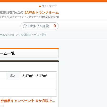
サイトマップ
載施設数No.1の
JAPANトランクルーム
査委託先:日本マーケティングリサーチ機構(2026年3月)
0
ームなどのレンタル収納スペースを探す
ーム一覧
3.47m²～3.47m²
広さ
 ６か月以上のご契約者様限定、使用料１ヶ月分サービス。