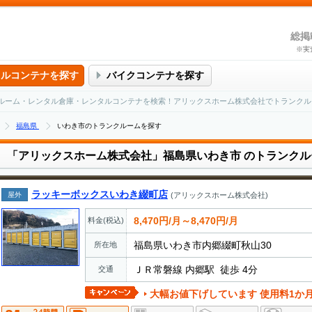
総掲
※実
タルコンテナを探す
バイクコンテナを探す
ルーム・レンタル倉庫・レンタルコンテナを検索！アリックスホーム株式会社でトランクル
福島県
いわき市のトランクルームを探す
「アリックスホーム株式会社」福島県いわき市
のトランクル
ラッキーボックスいわき綴町店
屋外
(アリックスホーム株式会社)
8,470円/月～8,470円/月
料金(税込)
福島県いわき市内郷綴町秋山30
所在地
ＪＲ常磐線 内郷駅 徒歩 4分
交通
大幅お値下げしています 使用料1か月分無料キャンペーン中