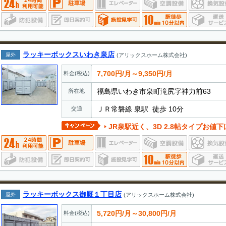
ラッキーボックスいわき泉店
屋外
(アリックスホーム株式会社)
7,700円/月～9,350円/月
料金(税込)
福島県いわき市泉町滝尻字神力前63
所在地
ＪＲ常磐線 泉駅 徒歩 10分
交通
JR泉駅近く、3D 2.8帖タイプお値
ラッキーボックス御厩１丁目店
屋外
(アリックスホーム株式会社)
5,720円/月～30,800円/月
料金(税込)