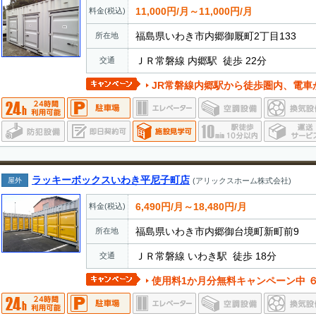
11,000円/月～11,000円/月
料金(税込)
福島県いわき市内郷御厩町2丁目133
所在地
ＪＲ常磐線 内郷駅 徒歩 22分
交通
JR常磐線内郷駅から徒歩圏内、電車
ラッキーボックスいわき平尼子町店
屋外
(アリックスホーム株式会社)
6,490円/月～18,480円/月
料金(税込)
福島県いわき市内郷御台境町新町前9
所在地
ＪＲ常磐線 いわき駅 徒歩 18分
交通
使用料1か月分無料キャンペーン中 ６ヶ月以上