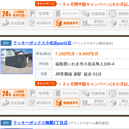
３ヶ月間半額キャンペーン(６か月以上契約のお
ラッキーボックス小名浜part2店
屋外
(アリックスホーム株式会社)
7,150円/月～9,900円/月
料金(税込)
福島県いわき市小名浜隼人169-4
所在地
JR常磐線 泉駅 徒歩 51分
交通
３ヶ月間半額キャンペーン(６か月以上契約の
ラッキーボックス御厩2丁目店
屋外
(アリックスホーム株式会社)