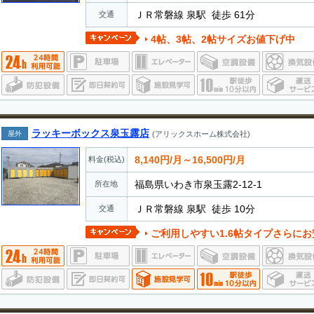
ＪＲ常磐線 泉駅 徒歩 61分
交通
4帖、3帖、2帖サイズお値下げ中
ラッキーボックス泉玉露店
屋外
(アリックスホーム株式会社)
8,140円/月～16,500円/月
料金(税込)
福島県いわき市泉玉露2-12-1
所在地
ＪＲ常磐線 泉駅 徒歩 10分
交通
ご利用しやすい1.6帖タイプさらに